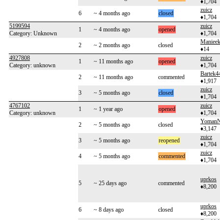
♦1,704
zuicz
6
~ 4 months ago
closed
♦1,704
5199594
zuicz
1
~ 4 months ago
opened
Category: Unknown
♦1,704
Maniee
2
~ 2 months ago
closed
♦14
4927808
zuicz
1
~ 11 months ago
opened
Category: unknown
♦1,704
Bartek4
2
~ 11 months ago
commented
♦1,917
zuicz
3
~ 5 months ago
closed
♦1,704
4767102
zuicz
1
~ 1 year ago
opened
Category: unknown
♦1,704
Yoman
2
~ 5 months ago
closed
♦3,147
zuicz
3
~ 5 months ago
reopened
♦1,704
zuicz
4
~ 5 months ago
commented
♦1,704
uprkos
5
~ 25 days ago
commented
♦8,200
uprkos
6
~ 8 days ago
closed
♦8,200