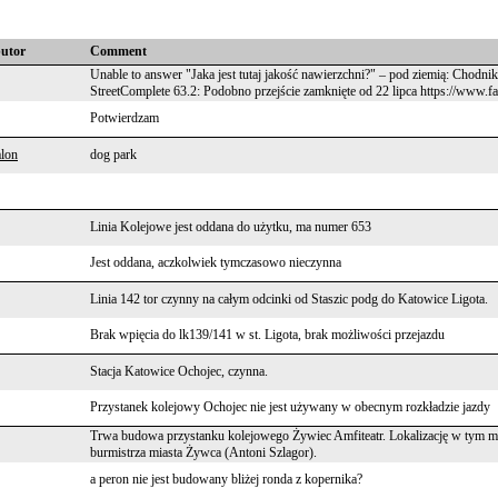
butor
Comment
Unable to answer "Jaka jest tutaj jakość nawierzchni?" – pod ziemią: Chodni
StreetComplete 63.2: Podobno przejście zamknięte od 22 lipca https://www
Potwierdzam
alon
dog park
Linia Kolejowe jest oddana do użytku, ma numer 653
Jest oddana, aczkolwiek tymczasowo nieczynna
Linia 142 tor czynny na całym odcinki od Staszic podg do Katowice Ligota.
Brak wpięcia do lk139/141 w st. Ligota, brak możliwości przejazdu
Stacja Katowice Ochojec, czynna.
Przystanek kolejowy Ochojec nie jest używany w obecnym rozkładzie jazdy
Trwa budowa przystanku kolejowego Żywiec Amfiteatr. Lokalizację w tym miej
burmistrza miasta Żywca (Antoni Szlagor).
a peron nie jest budowany bliżej ronda z kopernika?