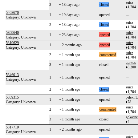
zuicz
3
~ 18 days ago
closed
♦1,704
5408670
1
~ 19 days ago
opened
---
Category: Unknown
zuicz
2
~ 18 days ago
closed
♦1,704
5399640
zuicz
1
~ 23 days ago
opened
Category: Unknown
♦1,704
5319629
zuicz
1
~ 2 months ago
opened
Category: Unknown
♦1,704
zuicz
2
~ 1 month ago
commented
♦1,704
uprkos
3
~ 1 month ago
closed
♦8,200
5346013
1
~ 1 month ago
opened
---
Category: Unknown
zuicz
2
~ 1 month ago
closed
♦1,704
5339315
pelekPL
1
~ 1 month ago
opened
Category: Unknown
♦78
zuicz
2
~ 1 month ago
commented
♦1,704
gokacpe
3
~ 1 month ago
closed
♦4
5317719
1
~ 2 months ago
opened
---
Category: Unknown
zuicz