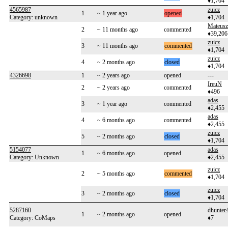
♦1,704
4565987
zuicz
1
~ 1 year ago
opened
Category: unknown
♦1,704
Mateusz
2
~ 11 months ago
commented
♦39,206
zuicz
3
~ 11 months ago
commented
♦1,704
zuicz
4
~ 2 months ago
closed
♦1,704
4326698
1
~ 2 years ago
opened
---
IreuN
2
~ 2 years ago
commented
♦496
adas
3
~ 1 year ago
commented
♦2,455
adas
4
~ 6 months ago
commented
♦2,455
zuicz
5
~ 2 months ago
closed
♦1,704
5154077
adas
1
~ 6 months ago
opened
Category: Unknown
♦2,455
zuicz
2
~ 5 months ago
commented
♦1,704
zuicz
3
~ 2 months ago
closed
♦1,704
5287160
dhunter
1
~ 2 months ago
opened
Category: CoMaps
♦7