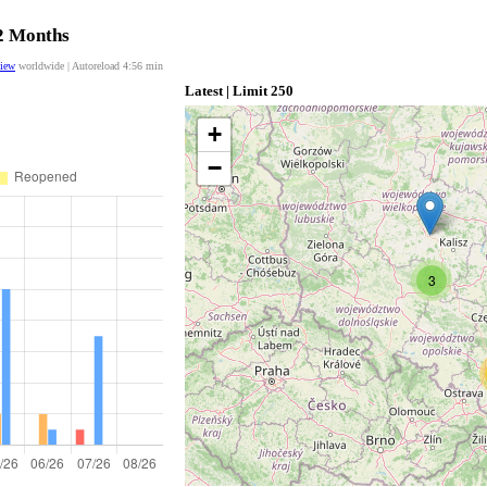
12 Months
view
worldwide | Autoreload
4:55
min
Latest | Limit 250
+
−
3