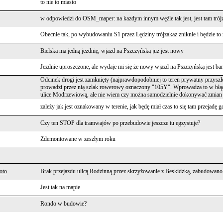
to nie to miasto
w odpowiedzi do OSM_maper: na kazdym innym węźle tak jest, jest tam trój
Obecnie tak, po wybudowaniu S1 przez Lędziny trójzakaz zniknie i będzie 
Bielska ma jedną jezdnię, wjazd na Pszczyńską już jest nowy
Jezdnie uproszczone, ale wydaje mi się że nowy wjazd na Pszczyńską jest bar
Odcinek drogi jest zamknięty (najprawdopodobniej to teren prywatny przyszłeg
prowadzi przez nią szlak rowerowy oznaczony "105Y". Wprowadza to w błąd
ulice Modrzewiową, ale nie wiem czy można samodzielnie dokonywać zmian 
zależy jak jest oznakowany w terenie, jak będę miał czas to się tam przejadę 
Czy ten STOP dla tramwajów po przebudowie jeszcze tu egzystuje?
Zdemontowane w zeszłym roku
oto
Brak przejazdu ulicą Rodzinną przez skrzyżowanie z Beskidzką, zabudowano
Jest tak na mapie
Rondo w budowie?