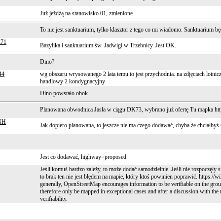
Już jeżdżą na stanowisko 01, zmienione
To nie jest sanktuarium, tylko klasztor z tego co mi wiadomo. Sanktuarium bę
k71
Bazylika i sanktuarium św. Jadwigi w Trzebnicy. Jest OK.
Dino?
44
wg obszaru wrysowanego 2 lata temu to jest przychodnia. na zdjęciach lot
handlowy 2 kondygnacyjny
Dino powstało obok
Planowana obwodnica Jasła w ciągu DK73, wybrano już ofertę Tu mapka http
NH
Jak dopiero planowana, to jeszcze nie ma czego dodawać, chyba że chciałbyś 
Jest co dodawać, highway=proposed
Jeśli komuś bardzo zależy, to może dodać samodzielnie. Jeśli nie rozpoczęły si
to brak ten nie jest błędem na mapie, który ktoś powinien poprawić. https:
generally, OpenStreetMap encourages information to be verifiable on the grou
therefore only be mapped in exceptional cases and after a discussion with the
verifiability.