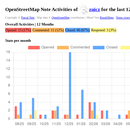
OpenStreetMap Note Activities of
zuicz
for the last 
Copyright ©
Pascal Neis
| Map data ©
OpenStreetMap
contributors | More? See
ResultMaps
|
Notes over
Overall Activities | 12 Months
Opened: 15 (17%)
Commented: 11 (12%)
Closed: 60 (67%)
Reopened: 3 (3%)
Stats per month