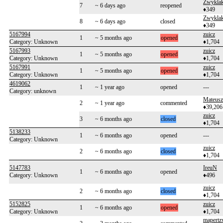
Zwykla
7
~ 6 days ago
reopened
♦349
Zwykla
8
~ 6 days ago
closed
♦349
5167994
zuicz
1
~ 5 months ago
opened
Category: Unknown
♦1,704
5167993
zuicz
1
~ 5 months ago
opened
Category: Unknown
♦1,704
5167991
zuicz
1
~ 5 months ago
opened
Category: Unknown
♦1,704
4619062
1
~ 1 year ago
opened
---
Category: unknown
Mateusz
2
~ 1 year ago
commented
♦39,206
zuicz
3
~ 6 months ago
closed
♦1,704
5138233
1
~ 6 months ago
opened
---
Category: Unknown
zuicz
2
~ 6 months ago
closed
♦1,704
5147783
IreuN
1
~ 6 months ago
opened
Category: Unknown
♦496
zuicz
2
~ 6 months ago
closed
♦1,704
5152825
zuicz
1
~ 6 months ago
opened
Category: Unknown
♦1,704
mapert