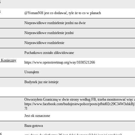
k
k
@YomanNH jest co dodawać, tyle że to co w planach
Nieprawidłowe rozdzielenie jezdni na dwie
Nieprawidłowe rozdzielenie jezdni
Nieprawidłowe rozdzielenie
Puchatkowo zostało zlikwidowane
 Konieczny
https://www.openstreetmap.org/way/1030521266
Usunąłem
Budynek juz nie istnieje
Otworzyłem Graniczną w dwie strony według FB, trzeba monitorować więc 
https://www.facebook.com/budujesiewpolsce/posts/pfbid02c29C34W3s
7l
Jest ok oznaczone
Baza gotowa
zw