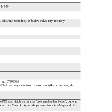
 lk 656
, od strony zachodniej. W budowie dwa tory od strony
-jpg.10720953/?
możnaby się upierać że jeszcze są tylko przysypane, ale i
he POI was visible on the map (see snapshot date below), but was
name: Sam Maja POI types: shop-convenience #CoMaps android