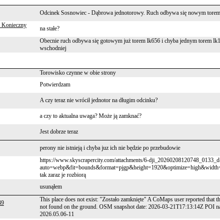
Odcinek Sosnowiec - Dąbrowa jednotorowy. Ruch odbywa się nowym torem
 Konieczny
na stałe?
Obecnie ruch odbywa się gotowym już torem lk656 i chyba jednym torem lk1
wschodniej
Torowisko czynne w obie strony
Potwierdzam
A czy teraz nie wrócił jednotor na długim odcinku?
a czy to aktualna uwaga? Może ją zamknać?
Jest dobrze teraz
perony nie istnieją i chyba juz ich nie będzie po przebudowie
https://www.skyscrapercity.com/attachments/6-dji_20260208120748_0133_d
auto=webp&fit=bounds&format=pjgp&height=1920&optimize=high&width=1920 
tak zaraz je rozbiorą
usunąłem
This place does not exist: "Zostało zamknięte" A CoMaps user reported that t
49
not found on the ground. OSM snapshot date: 2026-03-21T17:13:14Z POI 
2026.05.06-11