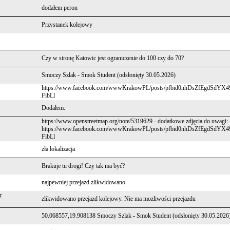
dodałem peron
Przystanek kolejowy
Czy w stronę Katowic jest ograniczenie do 100 czy do 70?
Smoczy Szlak - Smok Student (odsłonięty 30.05.2026)
https://www.facebook.com/wwwKrakowPL/posts/pfbid0nhDsZfEgdS
FibLl
Dodałem.
https://www.openstreetmap.org/note/5319629 - dodatkowe zdjęcia do uwagi:
https://www.facebook.com/wwwKrakowPL/posts/pfbid0nhDsZfEgdS
FibLl
zła lokalizacja
Brakuje tu drogi! Czy tak ma być?
najpewniej przejazd zlikwidowano
r
zlikwidowano przejazd kolejowy. Nie ma mozliwości przejazdu
50.068557,19.908138 Smoczy Szlak - Smok Student (odsłonięty 30.05.2026