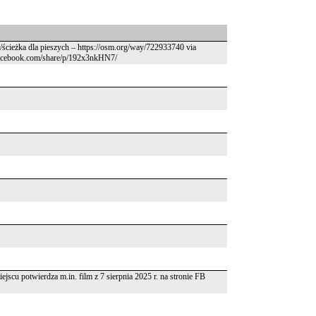
k/ścieżka dla pieszych – https://osm.org/way/722933740 via
.facebook.com/share/p/192x3nkHN7/
scu potwierdza m.in. film z 7 sierpnia 2025 r. na stronie FB