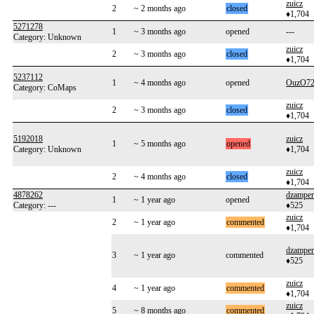
zuicz
2
~ 2 months ago
closed
♦1,704
5271278
1
~ 3 months ago
opened
---
Category: Unknown
zuicz
2
~ 3 months ago
closed
♦1,704
5237112
1
~ 4 months ago
opened
OuzO7
Category: CoMaps
zuicz
2
~ 3 months ago
closed
♦1,704
5192018
zuicz
1
~ 5 months ago
opened
Category: Unknown
♦1,704
zuicz
2
~ 4 months ago
closed
♦1,704
4878262
dzamper
1
~ 1 year ago
opened
Category: ---
♦525
zuicz
2
~ 1 year ago
commented
♦1,704
dzamper
3
~ 1 year ago
commented
♦525
zuicz
4
~ 1 year ago
commented
♦1,704
zuicz
5
~ 8 months ago
commented