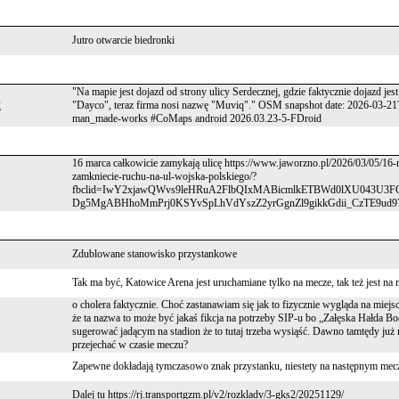
Jutro otwarcie biedronki
"Na mapie jest dojazd od strony ulicy Serdecznej, gdzie faktycznie dojazd jes
2
"Dayco", teraz firma nosi nazwę "Muviq"." OSM snapshot date: 2026-03-21
man_made-works #CoMaps android 2026.03.23-5-FDroid
16 marca całkowicie zamykają ulicę https://www.jaworzno.pl/2026/03/05/
zamkniecie-ruchu-na-ul-wojska-polskiego/?
fbclid=IwY2xjawQWvs9leHRuA2FlbQIxMABicmlkETBWd0lXU043
Dg5MgABHhoMmPrj0KSYvSpLhVdYszZ2yrGgnZl9gikkGdii_CzTE9ud9
Zdublowane stanowisko przystankowe
Tak ma być, Katowice Arena jest uruchamiane tylko na mecze, tak też jest n
o cholera faktycznie. Choć zastanawiam się jak to fizycznie wygląda na mie
że ta nazwa to może być jakaś fikcja na potrzeby SIP-u bo „Załęska Hałda B
sugerować jadącym na stadion że to tutaj trzeba wysiąść. Dawno tamtędy już n
przejechać w czasie meczu?
Zapewne dokładają tymczasowo znak przystanku, niestety na następnym mec
Dalej tu https://rj.transportgzm.pl/v2/rozklady/3-gks2/20251129/