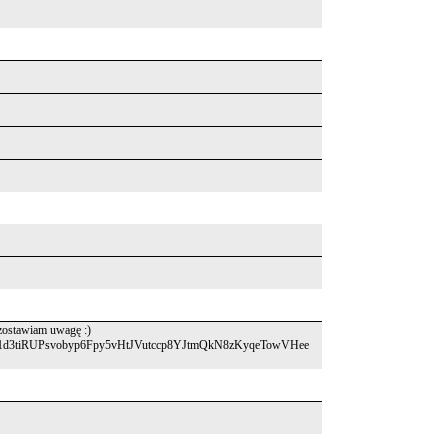
zostawiam uwagę :)
hkBj1d3tiRUPsvobyp6Fpy5vHtJVutccp8YJtmQkN8zKyqeTowVHee