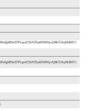
dYX49Ds6gMDmTFPLqrofCDrNTEui6JN8WjcvQ9KTrXejJKBHY1
dYX49Ds6gMDmTFPLqrofCDrNTEui6JN8WjcvQ9KTrXejJKBHY1
)