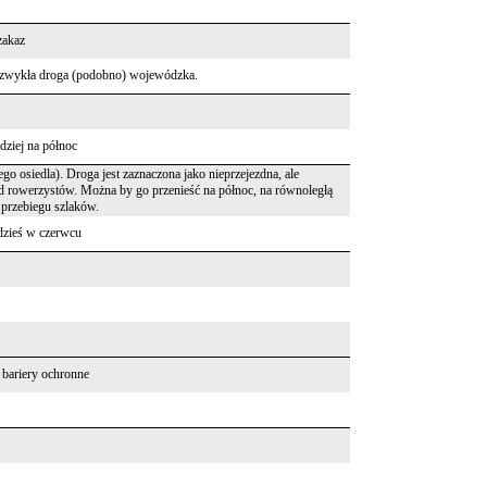
zakaz
to zwykła droga (podobno) wojewódzka.
dziej na północ
o osiedla). Droga jest zaznaczona jako nieprzejezdna, ale
 rowerzystów. Można by go przenieść na północ, na równoległą
przebiegu szlaków.
gdzieś w czerwcu
 bariery ochronne