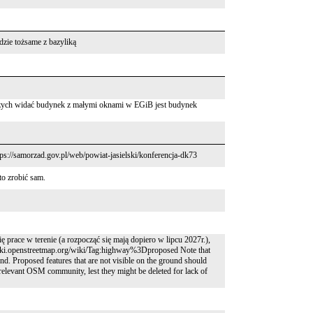
dzie tożsame z bazyliką
niczych widać budynek z małymi oknami w EGiB jest budynek
s://samorzad.gov.pl/web/powiat-jasielski/konferencja-dk73
to zrobić sam.
ę prace w terenie (a rozpocząć się mają dopiero w lipcu 2027r.),
//wiki.openstreetmap.org/wiki/Tag:highway%3Dproposed Note that
nd. Proposed features that are not visible on the ground should
 relevant OSM community, lest they might be deleted for lack of