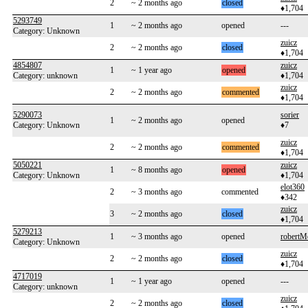
2
~ 2 months ago
closed
♦1,704
5293749
1
~ 2 months ago
opened
---
Category: Unknown
zuicz
2
~ 2 months ago
closed
♦1,704
4854807
zuicz
1
~ 1 year ago
opened
Category: unknown
♦1,704
zuicz
2
~ 2 months ago
commented
♦1,704
5290073
sorier
1
~ 2 months ago
opened
Category: Unknown
♦7
zuicz
2
~ 2 months ago
commented
♦1,704
5050221
zuicz
1
~ 8 months ago
opened
Category: Unknown
♦1,704
elot360
2
~ 3 months ago
commented
♦342
zuicz
3
~ 2 months ago
closed
♦1,704
5279213
1
~ 3 months ago
opened
robertM
Category: Unknown
zuicz
2
~ 2 months ago
closed
♦1,704
4717019
1
~ 1 year ago
opened
---
Category: unknown
zuicz
2
~ 2 months ago
closed