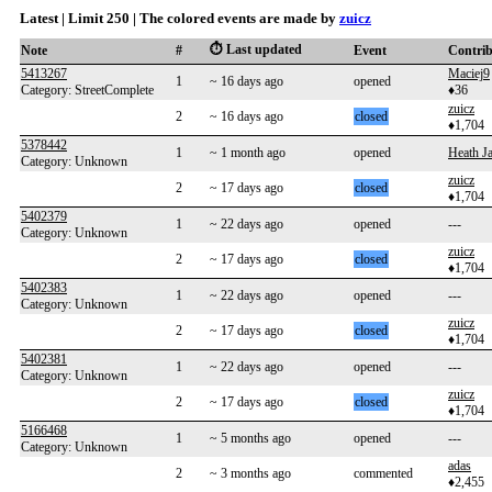
Latest | Limit 250 | The colored events are made by
zuicz
⏱️ Last updated
Note
#
Event
Contri
5413267
Maciej9
1
~ 16 days ago
opened
Category: StreetComplete
♦36
zuicz
2
~ 16 days ago
closed
♦1,704
5378442
1
~ 1 month ago
opened
Heath J
Category: Unknown
zuicz
2
~ 17 days ago
closed
♦1,704
5402379
1
~ 22 days ago
opened
---
Category: Unknown
zuicz
2
~ 17 days ago
closed
♦1,704
5402383
1
~ 22 days ago
opened
---
Category: Unknown
zuicz
2
~ 17 days ago
closed
♦1,704
5402381
1
~ 22 days ago
opened
---
Category: Unknown
zuicz
2
~ 17 days ago
closed
♦1,704
5166468
1
~ 5 months ago
opened
---
Category: Unknown
adas
2
~ 3 months ago
commented
♦2,455