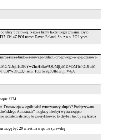
t od ulicy Strefowej. Nazwa firmy także uległa zmianie. Było
T17:13:14Z POI name: Dayco Poland, Sp. z o.o. POI types:
16-marca-rusza-budowa-nowego-ukladu-drogowego-w-jog-czasowe-
U3FCMGNDcjh1c3J0YwZhcHBfaWQQMjIyMDM5MTc4ODIwM
7PuBPWDICxQ_aem_T0prfw9g3Utb1GtjjPV4jA
a mapie ZTM
jscu. Dostawiają w ogóle jakiś tymczasowy słupek? Podejrzewam
ocheńskiego Autostrada” mogłaby niezbyt wystarczająco
ie jechałem ale żeby to zweryfikować to chyba i tak by się trzeba
zu mogę być 20 września więc nie sprawdzę