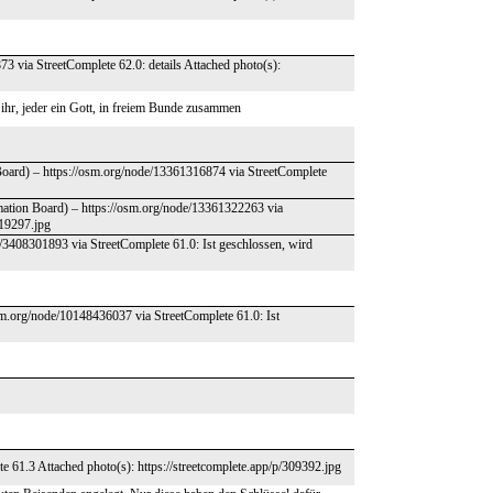
3 via StreetComplete 62.0: details Attached photo(s):
 ihr, jeder ein Gott, in freiem Bunde zusammen
Board) – https://osm.org/node/13361316874 via StreetComplete
rmation Board) – https://osm.org/node/13361322263 via
319297.jpg
/3408301893 via StreetComplete 61.0: Ist geschlossen, wird
osm.org/node/10148436037 via StreetComplete 61.0: Ist
te 61.3 Attached photo(s): https://streetcomplete.app/p/309392.jpg