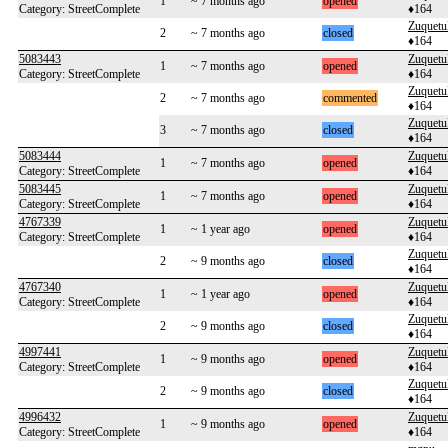
1
~ 7 months ago
opened
Category: StreetComplete
♦164
Zuquetu
2
~ 7 months ago
closed
♦164
5083443
Zuquetu
1
~ 7 months ago
opened
Category: StreetComplete
♦164
Zuquetu
2
~ 7 months ago
commented
♦164
Zuquetu
3
~ 7 months ago
closed
♦164
5083444
Zuquetu
1
~ 7 months ago
opened
Category: StreetComplete
♦164
5083445
Zuquetu
1
~ 7 months ago
opened
Category: StreetComplete
♦164
4767339
Zuquetu
1
~ 1 year ago
opened
Category: StreetComplete
♦164
Zuquetu
2
~ 9 months ago
closed
♦164
4767340
Zuquetu
1
~ 1 year ago
opened
Category: StreetComplete
♦164
Zuquetu
2
~ 9 months ago
closed
♦164
4997441
Zuquetu
1
~ 9 months ago
opened
Category: StreetComplete
♦164
Zuquetu
2
~ 9 months ago
closed
♦164
4996432
Zuquetu
1
~ 9 months ago
opened
Category: StreetComplete
♦164