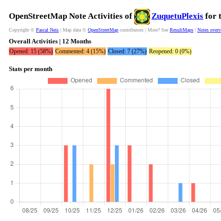
OpenStreetMap Note Activities of
ZuquetuPlexis
for 
Copyright ©
Pascal Neis
| Map data ©
OpenStreetMap
contributors | More? See
ResultMaps
|
Notes over
Overall Activities | 12 Months
Opened: 15 (58%)
Commented: 4 (15%)
Closed: 7 (27%)
Reopened: 0 (0%)
Stats per month