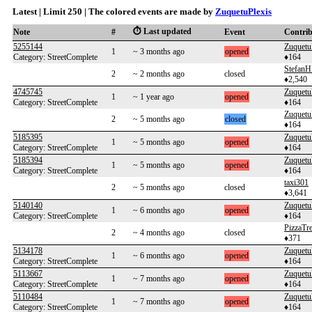
Latest | Limit 250 | The colored events are made by
ZuquetuPlexis
⏱️ Last updated
Note
#
Event
Contri
5255144
Zuquetu
1
~ 3 months ago
opened
Category: StreetComplete
♦164
Stefan
2
~ 2 months ago
closed
♦2,540
4745745
Zuquetu
1
~ 1 year ago
opened
Category: StreetComplete
♦164
Zuquetu
2
~ 5 months ago
closed
♦164
5185395
Zuquetu
1
~ 5 months ago
opened
Category: StreetComplete
♦164
5185394
Zuquetu
1
~ 5 months ago
opened
Category: StreetComplete
♦164
taxi301
2
~ 5 months ago
closed
♦3,641
5140140
Zuquetu
1
~ 6 months ago
opened
Category: StreetComplete
♦164
PizzaTre
2
~ 4 months ago
closed
♦371
5134178
Zuquetu
1
~ 6 months ago
opened
Category: StreetComplete
♦164
5113667
Zuquetu
1
~ 7 months ago
opened
Category: StreetComplete
♦164
5110484
Zuquetu
1
~ 7 months ago
opened
Category: StreetComplete
♦164