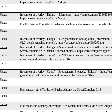
https://streetcomplete.app/p/319294.jpg
Plexis
Plexis
In context of overlay "Things" – Memorial – https://osm.org/node/1336131687
https://streetcomplete.app/p/319295.jpg
Plexis
Die Eichbäume Eine Welt ist jeder von euch, wie die Sterne des Himmels lobt
Plexis
Plexis
In context of overlay "Things" – Der geodätische Radioglobus (Information 
62.0: details Attached photo(s): https://streetcomplete.app/p/319296.jpg
Plexis
In context of overlay "Things" – Sendermast des Senders Berlin-Britz (Info
StreetComplete 62.0: Details Attached photo(s): https://streetcomplete.app/p/
Plexis
In context of overlay "Places" – REWE (Supermarket) – https://osm.org/node
umgebaut und im September wieder eröffnet.
Plexis
Plexis
In context of overlay "Places" – Brotmeisterei Steinecke (Bakery) – https://
geschlossen, wird umgebaut und im September wieder eröffnet.
Plexis
Plexis
Hier entsteht ein öffentlicher Bücherschrank via StreetComplete 61.3
Plexis
Plexis
Hier steht eine Einstiegshilferampe. Aus Metall, mit Schloss via StreetComple