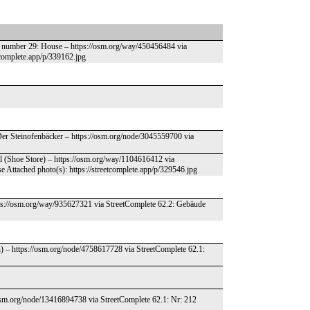
se number 29: House – https://osm.org/way/450456484 via
tcomplete.app/p/339162.jpg
er Steinofenbäcker – https://osm.org/node/3045559700 via
pl (Shoe Store) – https://osm.org/way/1104616412 via
e Attached photo(s): https://streetcomplete.app/p/329546.jpg
ttps://osm.org/way/935627321 via StreetComplete 62.2: Gebäude
en) – https://osm.org/node/4758617728 via StreetComplete 62.1:
/osm.org/node/13416894738 via StreetComplete 62.1: Nr: 212