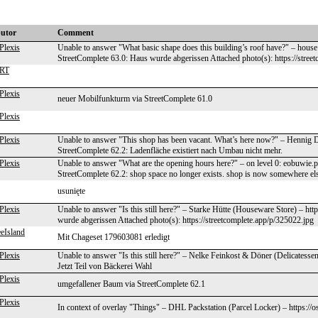
butor
Comment
Plexis
Unable to answer "What basic shape does this building’s roof have?" – hou
StreetComplete 63.0: Haus wurde abgerissen Attached photo(s): https://stree
HRT
Plexis
neuer Mobilfunkturm via StreetComplete 61.0
Plexis
Plexis
Unable to answer "This shop has been vacant. What’s here now?" – Hennig D
StreetComplete 62.2: Ladenfläche existiert nach Umbau nicht mehr.
Plexis
Unable to answer "What are the opening hours here?" – on level 0: eobuwie.
StreetComplete 62.2: shop space no longer exists. shop is now somewhere els
usunięte
Plexis
Unable to answer "Is this still here?" – Starke Hütte (Houseware Store) – h
wurde abgerissen Attached photo(s): https://streetcomplete.app/p/325022.jpg
eIsland
Mit Chageset 179603081 erledigt
Plexis
Unable to answer "Is this still here?" – Nelke Feinkost & Döner (Delicatess
Jetzt Teil von Bäckerei Wahl
Plexis
umgefallener Baum via StreetComplete 62.1
Plexis
In context of overlay "Things" – DHL Packstation (Parcel Locker) – https:/