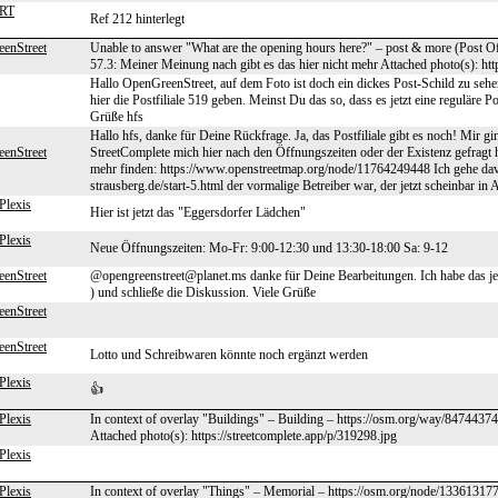
HRT
Ref 212 hinterlegt
enStreet
Unable to answer "What are the opening hours here?" – post & more (Post Of
57.3: Meiner Meinung nach gibt es das hier nicht mehr Attached photo(s): ht
Hallo OpenGreenStreet, auf dem Foto ist doch ein dickes Post-Schild zu sehen
hier die Postfiliale 519 geben. Meinst Du das so, dass es jetzt eine reguläre P
Grüße hfs
Hallo hfs, danke für Deine Rückfrage. Ja, das Postfiliale gibt es noch! Mir 
enStreet
StreetComplete mich hier nach den Öffnungszeiten oder der Existenz gefrag
mehr finden: https://www.openstreetmap.org/node/11764249448 Ich gehe dav
strausberg.de/start-5.html der vormalige Betreiber war, der jetzt scheinbar in
Plexis
Hier ist jetzt das "Eggersdorfer Lädchen"
Plexis
Neue Öffnungszeiten: Mo-Fr: 9:00-12:30 und 13:30-18:00 Sa: 9-12
enStreet
@opengreenstreet@planet.ms danke für Deine Bearbeitungen. Ich habe das j
) und schließe die Diskussion. Viele Grüße
enStreet
enStreet
Lotto und Schreibwaren könnte noch ergänzt werden
Plexis
👍
Plexis
In context of overlay "Buildings" – Building – https://osm.org/way/84744374
Attached photo(s): https://streetcomplete.app/p/319298.jpg
Plexis
Plexis
In context of overlay "Things" – Memorial – https://osm.org/node/1336131771