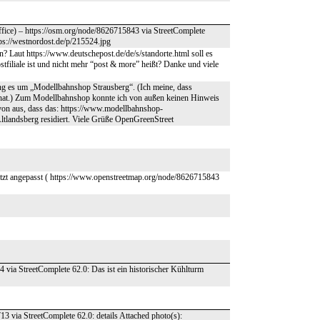
fice) – https://osm.org/node/8626715843 via StreetComplete
tps://westnordost.de/p/215524.jpg
? Laut https://www.deutschepost.de/de/s/standorte.html soll es
ostfiliale ist und nicht mehr “post & more” heißt? Danke und viele
ging es um „Modellbahnshop Strausberg“. (Ich meine, dass
t hat.) Zum Modellbahnshop konnte ich von außen keinen Hinweis
on aus, dass das: https://www.modellbahnshop-
 Altlandsberg residiert. Viele Grüße OpenGreenStreet
etzt angepasst ( https://www.openstreetmap.org/node/8626715843
4 via StreetComplete 62.0: Das ist ein historischer Kühlturm
3 via StreetComplete 62.0: details Attached photo(s):