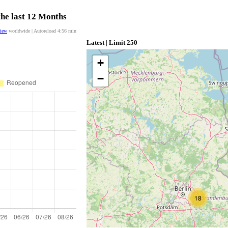
the last 12 Months
view
worldwide | Autoreload
4:56
min
Latest | Limit 250
+
−
18