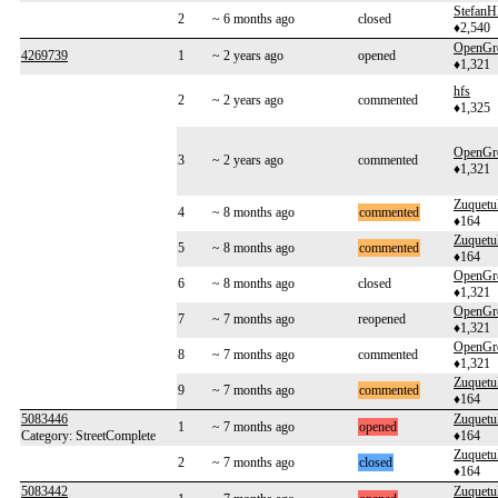
Stefan
2
~ 6 months ago
closed
♦2,540
OpenGre
4269739
1
~ 2 years ago
opened
♦1,321
hfs
2
~ 2 years ago
commented
♦1,325
OpenGre
3
~ 2 years ago
commented
♦1,321
Zuquetu
4
~ 8 months ago
commented
♦164
Zuquetu
5
~ 8 months ago
commented
♦164
OpenGre
6
~ 8 months ago
closed
♦1,321
OpenGre
7
~ 7 months ago
reopened
♦1,321
OpenGre
8
~ 7 months ago
commented
♦1,321
Zuquetu
9
~ 7 months ago
commented
♦164
5083446
Zuquetu
1
~ 7 months ago
opened
Category: StreetComplete
♦164
Zuquetu
2
~ 7 months ago
closed
♦164
5083442
Zuquetu