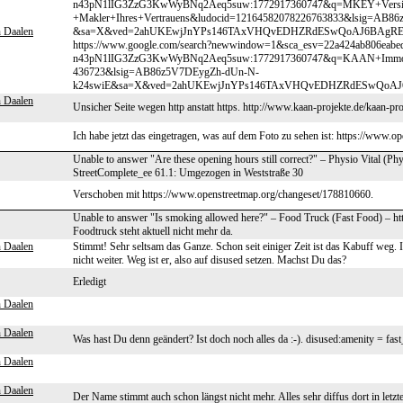
n43pN1lIG3ZzG3KwWyBNq2Aeq5suw:1772917360747&q=MKEY+Versich
+Makler+Ihres+Vertrauens&ludocid=12164582078226763833&lsig=A
n Daalen
&sa=X&ved=2ahUKEwjJnYPs146TAxVHQvEDHZRdESwQoAJ6BAgRECA&b
https://www.google.com/search?newwindow=1&sca_esv=22a424ab806eab
n43pN1lIG3ZzG3KwWyBNq2Aeq5suw:1772917360747&q=KAAN+Immobi
436723&lsig=AB86z5V7DEygZh-dUn-N-
k24swiE&sa=X&ved=2ahUKEwjJnYPs146TAxVHQvEDHZRdESwQoAJ6BA
n Daalen
Unsicher Seite wegen http anstatt https. http://www.kaan-projekte.de/kaan-pro
Ich habe jetzt das eingetragen, was auf dem Foto zu sehen ist: https://www.
Unable to answer "Are these opening hours still correct?" – Physio Vital (Ph
StreetComplete_ee 61.1: Umgezogen in Weststraße 30
Verschoben mit https://www.openstreetmap.org/changeset/178810660.
Unable to answer "Is smoking allowed here?" – Food Truck (Fast Food) – ht
Foodtruck steht aktuell nicht mehr da.
n Daalen
Stimmt! Sehr seltsam das Ganze. Schon seit einiger Zeit ist das Kabuff weg. 
nicht weiter. Weg ist er, also auf disused setzen. Machst Du das?
Erledigt
n Daalen
n Daalen
Was hast Du denn geändert? Ist doch noch alles da :-). disused:amenity = fas
n Daalen
n Daalen
Der Name stimmt auch schon längst nicht mehr. Alles sehr diffus dort in letzte