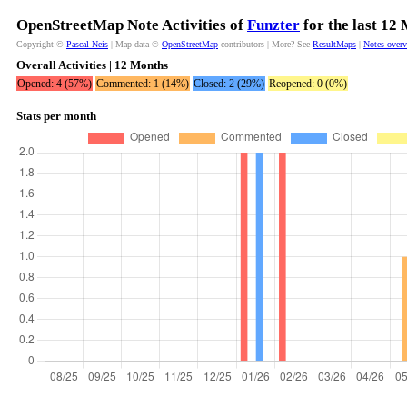
OpenStreetMap Note Activities of
Funzter
for the last 12
Copyright ©
Pascal Neis
| Map data ©
OpenStreetMap
contributors | More? See
ResultMaps
|
Notes over
Overall Activities | 12 Months
Opened: 4 (57%)
Commented: 1 (14%)
Closed: 2 (29%)
Reopened: 0 (0%)
Stats per month