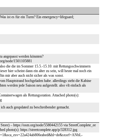
Was ist es für ein Turm? Ein emergency=lifeguard;
zu angepasst werden könnten?
.org/node/1501105881
en also die die im Sommer 15.5.-15.10. mit Rettungsschwimmern
ser hier scheint dann ein alter zu sein, will heute mal noch ein
in mir aber auch nicht sicher als was sonst.
o vom Hauptstrand hochgeladen habe. allerdings steht die Kabine
chten werden jede Saison neu aufgestellt. also vlt einfach als
Containerwagen als Rettungsstation. Attached photo(s):
pg
b ich auch geupdated zu beschreibender gemacht.
 Store) – https://osm.org/node/5580442155 via StreetComplete_ee
hed photo(s): https://streetcomplete.app/p/328312.jpg
indow=1&sca_esv=22a424ab806eabed&hl=de&sxsrf=ANbL-