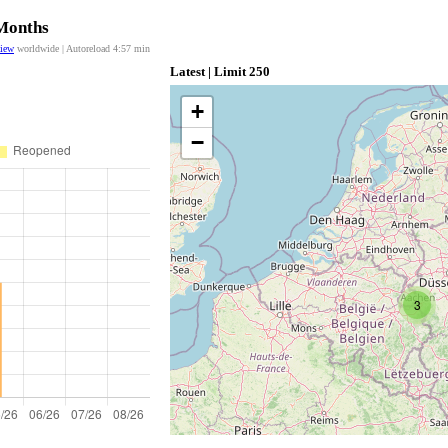
 Months
view
worldwide | Autoreload
4:57
min
Latest | Limit 250
+
−
3