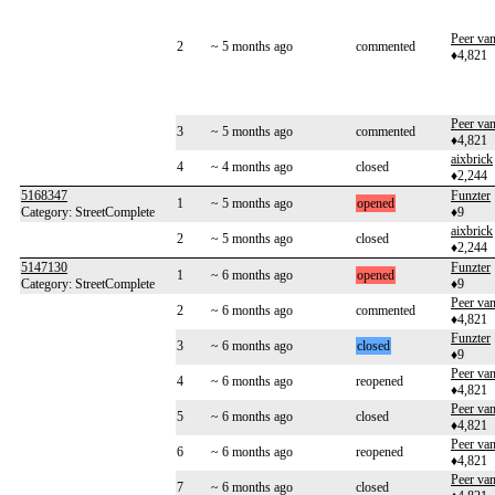
Peer va
2
~ 5 months ago
commented
♦4,821
Peer va
3
~ 5 months ago
commented
♦4,821
aixbrick
4
~ 4 months ago
closed
♦2,244
5168347
Funzter
1
~ 5 months ago
opened
Category: StreetComplete
♦9
aixbrick
2
~ 5 months ago
closed
♦2,244
5147130
Funzter
1
~ 6 months ago
opened
Category: StreetComplete
♦9
Peer va
2
~ 6 months ago
commented
♦4,821
Funzter
3
~ 6 months ago
closed
♦9
Peer va
4
~ 6 months ago
reopened
♦4,821
Peer va
5
~ 6 months ago
closed
♦4,821
Peer va
6
~ 6 months ago
reopened
♦4,821
Peer va
7
~ 6 months ago
closed