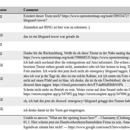
butor
Comment
er
Existiert dieser Trum noch? https://www.openstreetmap.org/node/599354727 
lifeguard=tower?
Zumindest auf BING ist hier was zu erkennen :)
rrr
das ist ein lifeguard tower war gerade da
er
er
Danke für die Rückmeldung. Weißt du ob diese Türme in der Nähe analog da
https://www.openstreetmap.org/node/709068535 https://www.openstreetmap
Ich hab mich nochmal über die rettungstürme auf Juist informiert. Die echt
rrr
besetzen Türme stehen gerade nicht, zumindest sehe ich hier keinen in loog. Die
Foto machen. Ich würde den jetzt doch nicht als emergency lifeguard taggen. B
also ich war ja die Tage da. dies ist ein solche Kabine, wir ich unten ein Fot
rrr
nicht auf einen Pfahl und ist blau. ich denke, die ist da ein Überbleibsel. die e
disused dazu taggen. https://cloud.peetcreative.de/s/FYdaB6zRBdbWiPk
Scheint nicht mehr im Betrieb zu sein. Weiter vorne auf dem Strand steht ein 
https://streetcomplete.app/p/347095.jpg https://streetcomplete.app/p/347096.j
rrr
ok, ich hab ihn jetzt als disused: emergency=lifeguard getaggt den Namen ha
rrr
ich denke damit ist der Turm gut eingetragen.
Unable to answer "What are the opening hours here?" – Charmanty (Clothing
61.1: Hier scheint jetzt ein Handwerkerdienst/Immobilien Firma zu sein. Attac
Irgendwas stimmt hier nicht! --- https://www.google.com/search?neww