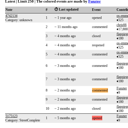
Latest | Limit 250 | The colored events are made by
Funzter
⏱️ Last updated
Note
#
Event
Contri
4742134
os-emm
1
~ 1 year ago
opened
Category: unknown
♦525
chris66
2
~ 11 months ago
commented
♦17,888
flappieg
3
~ 4 months ago
closed
♦180
os-emm
4
~ 4 months ago
reopened
♦525
os-emm
5
~ 4 months ago
commented
♦525
flappieg
6
~ 3 months ago
commented
♦180
flappieg
7
~ 3 months ago
commented
♦180
Funzter
8
~ 2 months ago
commented
♦9
flappieg
9
~ 2 months ago
commented
♦180
flappieg
10
~ 2 months ago
closed
♦180
5175123
Funzter
1
~ 5 months ago
opened
Category: StreetComplete
♦9