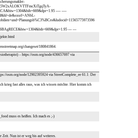
erungsmakler-
B86z5W2xALOKVTTFmcXiTgqTyA-
iw=1304&bih=669&dpr=1.95 ---- ----
ed&hl=de&sxsrf=ANbL-
lien+und+Planungsb%C3%BCro&ludocid=11565775973596
gRECE&biw=1304&bih=669&dpr=1.95 --- ---
jekte.html
openstreetmap.org/changeset/180841864.
ysiotherapist) – https://osm.org/node/436657697 via
tps://osm.org/node/12902395924 via StreetComplete_ee 61.1: Der
Ich krieg fast alles raus, was ich wissen möchte. Hier komm ich
t_food muss es heißen. Ich mach es ;-)
r Zeit. Nun ist er weg bis auf weiteres.