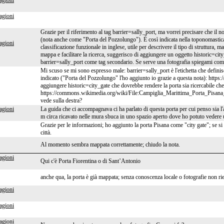
agioni
agioni
Grazie per il riferimento al tag barrier=sally_port, ma vorrei precisare che i
(nota anche come "Porta del Pozzolungo"). È così indicata nella toponomastica
agioni
classificazione funzionale in inglese, utile per descrivere il tipo di struttura, 
mappa e facilitare la ricerca, suggerisco di aggiungere un oggetto historic=
barrier=sally_port come tag secondario. Se serve una fotografia spiegami com
Mi scuso se mi sono espresso male: barrier=sally_port è l'etichetta che definis
indicato ("Porta del Pozzolungo" l'ho aggiunto io grazie a questa nota): ht
aggiungere historic=city_gate che dovrebbe rendere la porta sia ricercabile ch
https://commons.wikimedia.org/wiki/File:Campiglia_Marittima_Porta_Pisana_
vede sulla destra?
agioni
La guida che ci accompagnava ci ha parlato di questa porta per cui penso sia l'a
m circa ricavato nelle mura sbuca in uno spazio aperto dove ho potuto vedere u
Grazie per le informazioni; ho aggiunto la porta Pisana come "city gate"; se si tr
città.
Al momento sembra mappata correttamente; chiudo la nota.
agioni
Qui c'è Porta Fiorentina o di Sant’Antonio
anche qua, la porta è già mappata; senza conoscenza locale o fotografie non rie
agioni
agioni
agioni