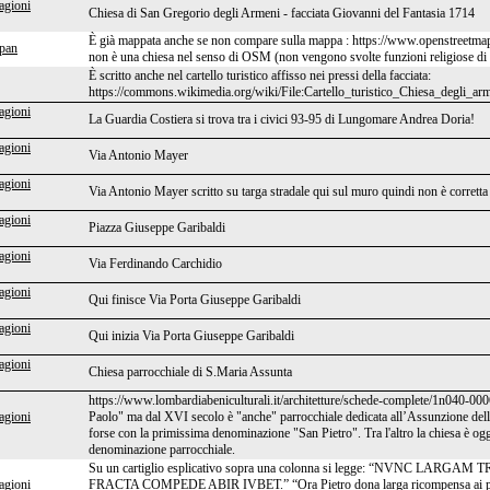
agioni
Chiesa di San Gregorio degli Armeni - facciata Giovanni del Fantasia 1714
È già mappata anche se non compare sulla mappa : https://www.openstreetma
pan
non è una chiesa nel senso di OSM (non vengono svolte funzioni religiose di a
È scritto anche nel cartello turistico affisso nei pressi della facciata:
https://commons.wikimedia.org/wiki/File:Cartello_turistico_Chiesa_degli_arme
agioni
La Guardia Costiera si trova tra i civici 93-95 di Lungomare Andrea Doria!
agioni
Via Antonio Mayer
agioni
Via Antonio Mayer scritto su targa stradale qui sul muro quindi non è corrett
agioni
Piazza Giuseppe Garibaldi
agioni
Via Ferdinando Carchidio
agioni
Qui finisce Via Porta Giuseppe Garibaldi
agioni
Qui inizia Via Porta Giuseppe Garibaldi
agioni
Chiesa parrocchiale di S.Maria Assunta
https://www.lombardiabeniculturali.it/architetture/schede-complete/1n040-000
agioni
Paolo" ma dal XVI secolo è "anche" parrocchiale dedicata all’Assunzione della
forse con la primissima denominazione "San Pietro". Tra l'altro la chiesa è og
denominazione parrocchiale.
Su un cartiglio esplicativo sopra una colonna si legge: “NVNC 
agioni
FRACTA COMPEDE ABIR IVBET.” “Ora Pietro dona larga ricompensa ai poveri, 