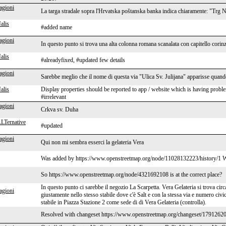
agioni
La targa stradale sopra l'Hrvatska poštanska banka indica chiaramente: "Trg
alis
#added name
agioni
In questo punto si trova una alta colonna romana scanalata con capitello corinzi
alis
#alreadyfixed, #updated few details
agioni
Sarebbe meglio che il nome di questa via "Ulica Sv. Julijana" apparisse quand
alis
Display properties should be reported to app / website which is having probl
#irrelevant
agioni
Crkva sv. Duha
ALTernative
#updated
agioni
Qui non mi sembra esserci la gelateria Vera
Was added by https://www.openstreetmap.org/node/11028132223/history/1 Wh
So https://www.openstreetmap.org/node/4321692108 is at the correct place?
In questo punto ci sarebbe il negozio La Scarpetta. Vera Gelateria si trova cir
agioni
giustamente nello stesso stabile dove c'è Salt e con la stessa via e numero ci
stabile in Piazza Stazione 2 come sede di di Vera Gelateria (controlla).
Resolved with changeset https://www.openstreetmap.org/changeset/17912620