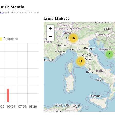
ast 12 Months
view
worldwide | Autoreload
4:56
min
Latest | Limit 250
+
−
16
4
47