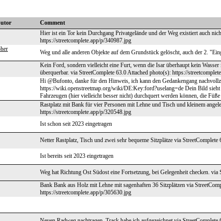
butor
Comment
Hier ist ein Tor kein Durchgang Privatgelände und der Weg existiert auch nic
https://streetcomplete.app/p/340987.jpg
pher
Weg und alle anderen Objekte auf dem Grundstück gelöscht, auch der 2. "Ein
Kein Ford, sondern vielleicht eine Furt, wenn die Isar überhaupt kein Wasser
überquerbar. via StreetComplete 63.0 Attached photo(s): https://streetcomple
Hi @Bufonto, danke für den Hinweis, ich kann den Gedankengang nachvollzieh
https://wiki.openstreetmap.org/wiki/DE:Key:ford?uselang=de Dein Bild sieht
Fahrzeugen (hier vielleicht besser nicht) durchquert werden können, die Füße
Rastplatz mit Bank für vier Personen mit Lehne und Tisch und kleinem angele
https://streetcomplete.app/p/320548.jpg
Ist schon seit 2023 eingetragen
Netter Rastplatz, Tisch und zwei sehr bequeme Sitzplätze via StreetComplete 
Ist bereits seit 2023 eingetragen
Weg hat Richtung Ost Südost eine Fortsetzung, bei Gelegenheit checken. via
Bank Bank aus Holz mit Lehne mit sagenhaften 36 Sitzplätzen via StreetComp
https://streetcomplete.app/p/305630.jpg
Neuen Radweg nachtragen, Track habe ich aufgezeichnet via StreetComplete 