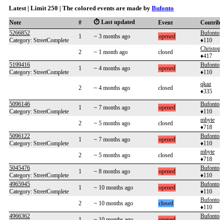
Latest | Limit 250 | The colored events are made by
Bufonto
⏱️ Last updated
Note
#
Event
Contri
5266852
Bufonto
1
~ 3 months ago
opened
Category: StreetComplete
♦110
Christo
2
~ 1 month ago
closed
♦417
5199416
Bufonto
1
~ 4 months ago
opened
Category: StreetComplete
♦110
qkaz
2
~ 4 months ago
closed
♦335
5096146
Bufonto
1
~ 7 months ago
opened
Category: StreetComplete
♦110
mbyte
2
~ 5 months ago
closed
♦718
5096122
Bufonto
1
~ 7 months ago
opened
Category: StreetComplete
♦110
mbyte
2
~ 5 months ago
closed
♦718
5045476
Bufonto
1
~ 8 months ago
opened
Category: StreetComplete
♦110
4965945
Bufonto
1
~ 10 months ago
opened
Category: StreetComplete
♦110
Bufonto
2
~ 10 months ago
closed
♦110
4966362
Bufonto
1
~ 10 months ago
opened