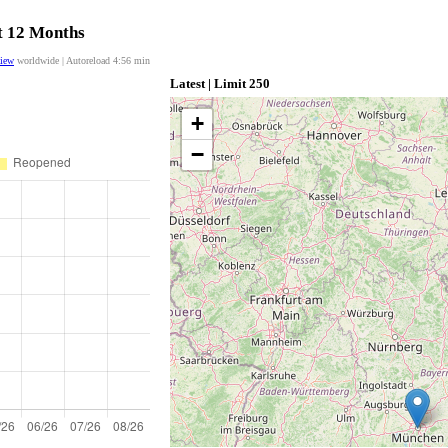
st 12 Months
view
worldwide | Autoreload
4:56
min
Latest | Limit 250
+
−