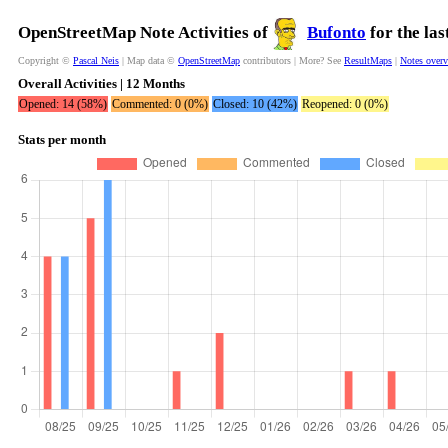
OpenStreetMap Note Activities of
Bufonto
for the la
Copyright ©
Pascal Neis
| Map data ©
OpenStreetMap
contributors | More? See
ResultMaps
|
Notes over
Overall Activities | 12 Months
Opened: 14 (58%)
Commented: 0 (0%)
Closed: 10 (42%)
Reopened: 0 (0%)
Stats per month