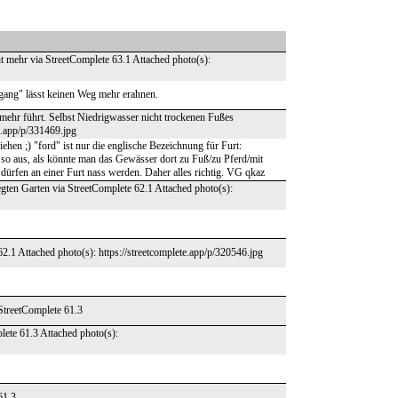
ht mehr via StreetComplete 63.1 Attached photo(s):
gang" lässt keinen Weg mehr erahnen.
 mehr führt. Selbst Niedrigwasser nicht trockenen Fußes
te.app/p/331469.jpg
en ;) "ford" ist nur die englische Bezeichnung für Furt:
 so aus, als könnte man das Gewässer dort zu Fuß/zu Pferd/mit
 dürfen an einer Furt nass werden. Daher alles richtig. VG qkaz
gten Garten via StreetComplete 62.1 Attached photo(s):
62.1 Attached photo(s): https://streetcomplete.app/p/320546.jpg
 StreetComplete 61.3
lete 61.3 Attached photo(s):
61.3