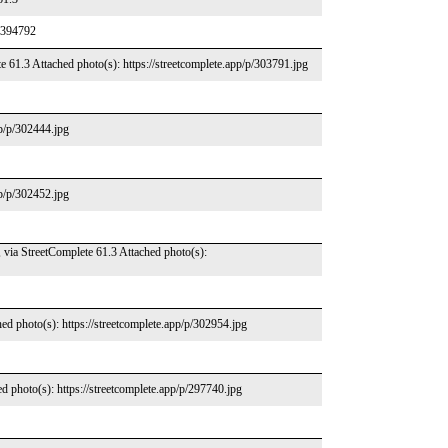
2394792
e 61.3 Attached photo(s): https://streetcomplete.app/p/303791.jpg
pp/p/302444.jpg
pp/p/302452.jpg
 via StreetComplete 61.3 Attached photo(s):
d photo(s): https://streetcomplete.app/p/302954.jpg
d photo(s): https://streetcomplete.app/p/297740.jpg