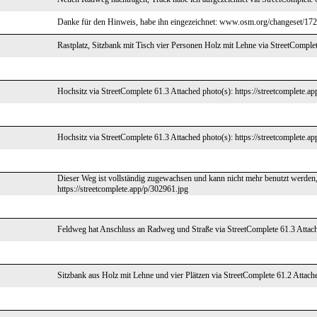
Danke für den Hinweis, habe ihn eingezeichnet: www.osm.org/changeset/17
Rastplatz, Sitzbank mit Tisch vier Personen Holz mit Lehne via StreetComplet
Hochsitz via StreetComplete 61.3 Attached photo(s): https://streetcomplete.a
Hochsitz via StreetComplete 61.3 Attached photo(s): https://streetcomplete.a
Dieser Weg ist vollständig zugewachsen und kann nicht mehr benutzt werden,
https://streetcomplete.app/p/302961.jpg
Feldweg hat Anschluss an Radweg und Straße via StreetComplete 61.3 Attache
Sitzbank aus Holz mit Lehne und vier Plätzen via StreetComplete 61.2 Attache