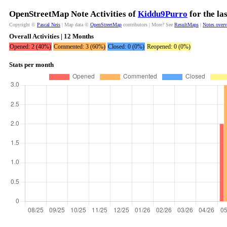
OpenStreetMap Note Activities of
Kiddu9Purro
for the la
Copyright ©
Pascal Neis
| Map data ©
OpenStreetMap
contributors | More? See
ResultMaps
|
Notes over
Overall Activities | 12 Months
Opened: 2 (40%)
Commented: 3 (60%)
Closed: 0 (0%)
Reopened: 0 (0%)
Stats per month