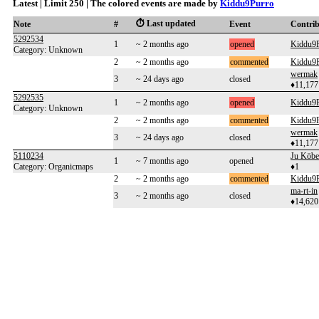
Latest | Limit 250 | The colored events are made by
Kiddu9Purro
⏱️ Last updated
Note
#
Event
Contri
5292534
1
~ 2 months ago
opened
Kiddu9
Category: Unknown
2
~ 2 months ago
commented
Kiddu9
wermak
3
~ 24 days ago
closed
♦11,177
5292535
1
~ 2 months ago
opened
Kiddu9
Category: Unknown
2
~ 2 months ago
commented
Kiddu9
wermak
3
~ 24 days ago
closed
♦11,177
5110234
Ju Köbe
1
~ 7 months ago
opened
Category: Organicmaps
♦1
2
~ 2 months ago
commented
Kiddu9
ma-rt-in
3
~ 2 months ago
closed
♦14,620