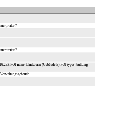
nterpretiert?
nterpretiert?
16:23Z POI name: Lindwurm (Gebäude E) POI types: building
s Verwaltungsgebäude.