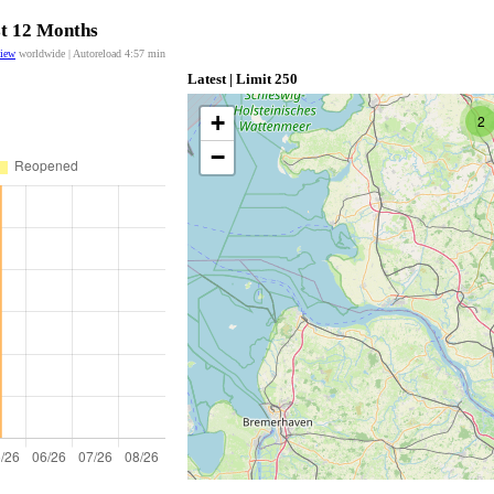
st 12 Months
view
worldwide | Autoreload
4:57
min
Latest | Limit 250
+
2
−