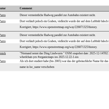
butor
Comment
Purro
Dieser vermeintliche Radweg parallel zur Autobahn existiert nicht.
Purro
Dort verläuft jedoch ein Graben, vielleicht wurde der auf dem Luftbild falsch i
Korrigiert, https://www.openstreetmap.org/way/226071325/history.
Purro
Dieser vermeintliche Radweg parallel zur Autobahn existiert nicht.
Purro
Dort verläuft jedoch ein Graben, vielleicht wurde der auf dem Luftbild falsch i
Korrigiert, https://www.openstreetmap.org/way/226071325/history.
rnick
"Niemand nennt das Ding Lindwurm " OSM snapshot date: 2025-12-14T02:
wheelchair-yes #organicmaps ios 2025.12.22-1-ios
Purro
Als ich dort studiert habe (bis 2005) war das der gebräuchliche Name für da
name in loc_name verschoben