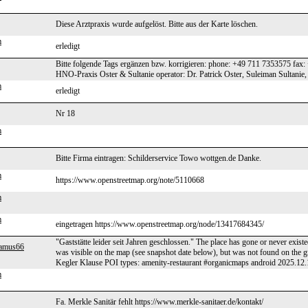
Diese Arztpraxis wurde aufgelöst. Bitte aus der Karte löschen.
m
erledigt
Bitte folgende Tags ergänzen bzw. korrigieren: phone: +49 711 7353575 fax: 
HNO-Praxis Oster & Sultanie operator: Dr. Patrick Oster, Suleiman Sultanie
m
erledigt
Nr 18
m
Bitte Firma eintragen: Schilderservice Towo wottgen.de Danke.
m
https://www.openstreetmap.org/note/5110668
m
m
eingetragen https://www.openstreetmap.org/node/13417684345/
"Gaststätte leider seit Jahren geschlossen." The place has gone or never exist
damus66
was visible on the map (see snapshot date below), but was not found on t
Kegler Klause POI types: amenity-restaurant #organicmaps android 2025.12
m
Fa. Merkle Sanitär fehlt https://www.merkle-sanitaer.de/kontakt/