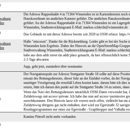
m
Die Adresse Rappenhalde 4 in 71364 Winnenden ist in Kartendiensten noch nich
rwaltung
Hauskoordinate im amtlichen Kataster geführt. Die amtlichen Hauskoordinaten
den
geführt. An der Adresse Rappenhalde 4 in 71364 Winnenden ist ein Lagerge
Winnenden, Stadtentwicklungsamt E-Mail: markus.schlecht@winnenden.de
m
Das Gebäude ist mit dieser Adresse bereits seit 2020 in OSM erfasst. http
Hallo "miscosm". Danke für die Rückmeldung. Leider gibt es bei der Suche 
rwaltung
Winnenden kein Ergebnis. Daher der Hinweis an die OpenStreetMap-Gruppe
den
Stadtverwaltung Winnenden, Stadtentwicklungsamt E-Mail: markus.schlech
habe aus dem addr:street ein addr:place gemacht, da hier offensichtlich kein
2-3 Tage abwarten
Jupp, geht jetzt, zumindest über nominatim
Der Navigationspukt zur Adresse Stuttgarter Straße 18 sollte auf diese Posi
einsatz des Rettungsdienstes, dieser fuhr an der Einfahrt vorbei, da der Navig
unnötiger Verzögerung die ernstfall Leben kosten kann. darum bitte ich dies zu
setzen, bitte ich darum den punkt auf die Stuttgarter Straße 14 zu setzen, dan
Wenn das Navi des Rettungsdienstes tatsächlich OSM-Daten verwendet hat, 
Zufahrtswegs mit access=private. Ich habe das nun auf access=permissive geä
m
zurechtkommen. Den Hinweis lasse ich vorerst noch offen, vielleicht hat ein
Zufahrtsweg übrigens gar nicht enthalten; dort wird zur Egerstraße 32 navigie
Routingprogrammen nur eines zur Egerstraße - Graphhopper und Valhalla rout
Kantine Pittroff nicht mehr vorhanden
m