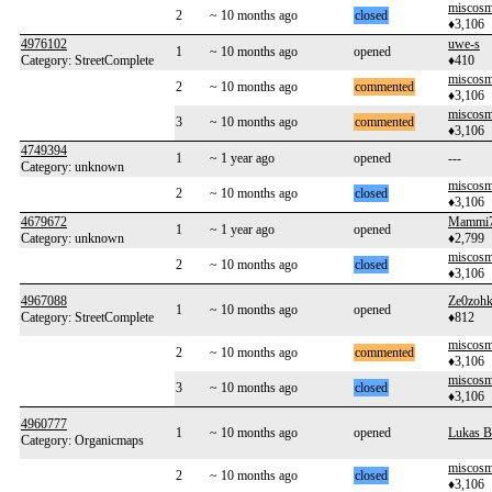
miscos
2
~ 10 months ago
closed
♦3,106
4976102
uwe-s
1
~ 10 months ago
opened
Category: StreetComplete
♦410
miscos
2
~ 10 months ago
commented
♦3,106
miscos
3
~ 10 months ago
commented
♦3,106
4749394
1
~ 1 year ago
opened
---
Category: unknown
miscos
2
~ 10 months ago
closed
♦3,106
4679672
Mammi
1
~ 1 year ago
opened
Category: unknown
♦2,799
miscos
2
~ 10 months ago
closed
♦3,106
4967088
Ze0zoh
1
~ 10 months ago
opened
Category: StreetComplete
♦812
miscos
2
~ 10 months ago
commented
♦3,106
miscos
3
~ 10 months ago
closed
♦3,106
4960777
1
~ 10 months ago
opened
Lukas B
Category: Organicmaps
miscos
2
~ 10 months ago
closed
♦3,106