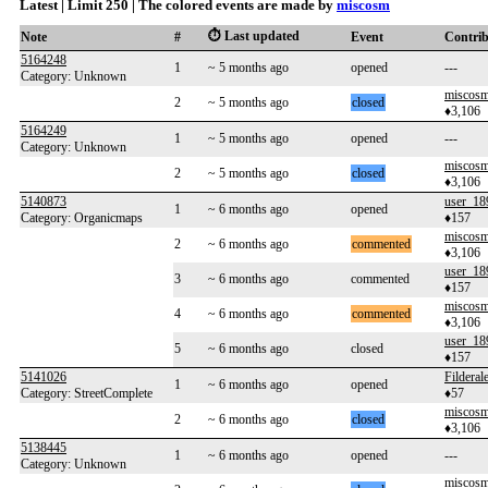
Latest | Limit 250 | The colored events are made by
miscosm
⏱️ Last updated
Note
#
Event
Contri
5164248
1
~ 5 months ago
opened
---
Category: Unknown
miscos
2
~ 5 months ago
closed
♦3,106
5164249
1
~ 5 months ago
opened
---
Category: Unknown
miscos
2
~ 5 months ago
closed
♦3,106
5140873
user_18
1
~ 6 months ago
opened
Category: Organicmaps
♦157
miscos
2
~ 6 months ago
commented
♦3,106
user_18
3
~ 6 months ago
commented
♦157
miscos
4
~ 6 months ago
commented
♦3,106
user_18
5
~ 6 months ago
closed
♦157
5141026
Filderal
1
~ 6 months ago
opened
Category: StreetComplete
♦57
miscos
2
~ 6 months ago
closed
♦3,106
5138445
1
~ 6 months ago
opened
---
Category: Unknown
miscos