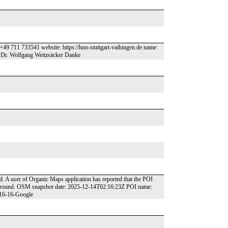
+49 711 733541 website: https://hno-stuttgart-vaihingen.de name:
, Dr. Wolfgang Weitzsäcker Danke
ed. A user of Organic Maps application has reported that the POI
he ground. OSM snapshot date: 2025-12-14T02:16:23Z POI name:
.16-16-Google