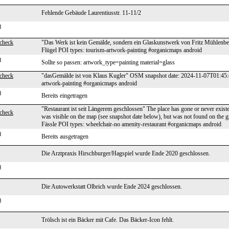
Fehlende Gebäude Laurentiusstr. 11-11/2
m
scheck
"Das Werk ist kein Gemälde, sondern ein Glaskunstwerk von Fritz Mühlen
Flügel POI types: tourism-artwork-painting #organicmaps android
m
Sollte so passen: artwork_type=painting material=glass
scheck
"dasGemälde ist von Klaus Kugler" OSM snapshot date: 2024-11-07T01:45:4
artwork-painting #organicmaps android
m
Bereits eingetragen
"Restaurant ist seit Längerem geschlossen" The place has gone or never exist
scheck
was visible on the map (see snapshot date below), but was not found on t
Fässle POI types: wheelchair-no amenity-restaurant #organicmaps android
m
Bereits ausgetragen
Die Arztpraxis Hirschburger/Hagspiel wurde Ende 2020 geschlossen.
m
Die Autowerkstatt Olbrich wurde Ende 2024 geschlossen.
m
Trölsch ist ein Bäcker mit Cafe. Das Bäcker-Icon fehlt.