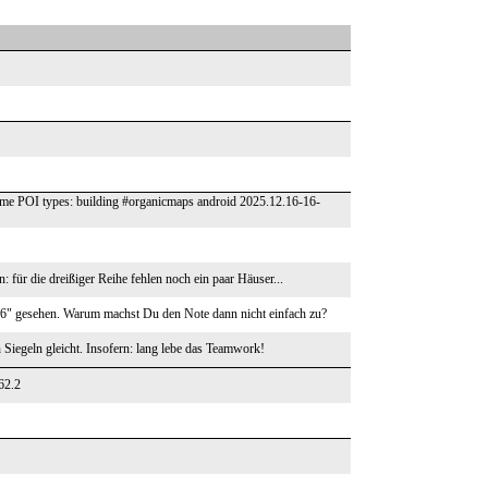
me POI types: building #organicmaps android 2025.12.16-16-
n: für die dreißiger Reihe fehlen noch ein paar Häuser...
 "26" gesehen. Warum machst Du den Note dann nicht einfach zu?
iegeln gleicht. Insofern: lang lebe das Teamwork!
62.2