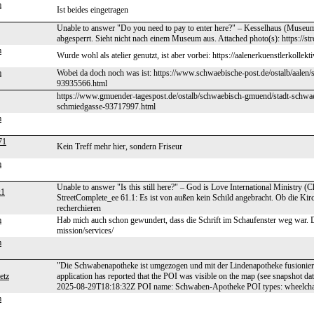
m
Ist beides eingetragen
Unable to answer "Do you need to pay to enter here?" – Kesselhaus (Museum
abgesperrt. Sieht nicht nach einem Museum aus. Attached photo(s): https://st
m
Wurde wohl als atelier genutzt, ist aber vorbei: https://aalenerkuenstlerkollekt
m
Wobei da doch noch was ist: https://www.schwaebische-post.de/ostalb/aalen/st
93935566.html
https://www.gmuender-tagespost.de/ostalb/schwaebisch-gmuend/stadt-schwae
schmiedgasse-93717997.html
m
71
Kein Treff mehr hier, sondern Friseur
m
Unable to answer "Is this still here?" – God is Love International Ministry 
k1
StreetComplete_ee 61.1: Es ist von außen kein Schild angebracht. Ob die Kirc
recherchieren
m
Hab mich auch schon gewundert, dass die Schrift im Schaufenster weg war. Di
mission/services/
m
"Die Schwabenapotheke ist umgezogen und mit der Lindenapotheke fusioniert
etz
application has reported that the POI was visible on the map (see snapshot 
2025-08-29T18:18:32Z POI name: Schwaben-Apotheke POI types: wheelchai
m