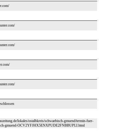
er.com/
ounter.com/
ounter.com/
er.com/
ounter.com/
eschlossen
mszeitung.de/lokales/ostalbkreis/schwaebisch-gmuend/termin-fuer-
-schwaebisch-gmuend-OCV2YFJHX5ENXPUDE2FNBBUPLI.html