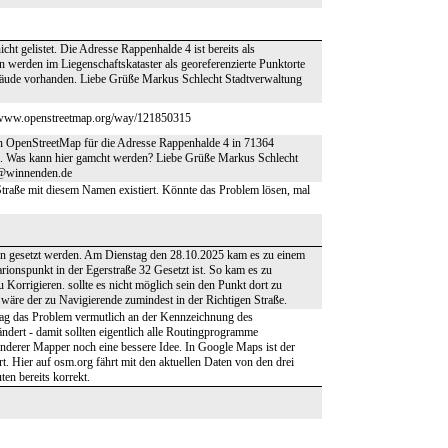
t gelistet. Die Adresse Rappenhalde 4 ist bereits als
 werden im Liegenschaftskataster als georeferenzierte Punktorte
bäude vorhanden. Liebe Grüße Markus Schlecht Stadtverwaltung
s://www.openstreetmap.org/way/121850315
in OpenStreetMap für die Adresse Rappenhalde 4 in 71364
. Was kann hier gamcht werden? Liebe Grüße Markus Schlecht
t@winnenden.de
e Straße mit diesem Namen existiert. Könnte das Problem lösen, mal
tion gesetzt werden. Am Dienstag den 28.10.2025 kam es zu einem
arionspunkt in der Egerstraße 32 Gesetzt ist. So kam es zu
 Korrigieren. sollte es nicht möglich sein den Punkt dort zu
n wäre der zu Navigierende zumindest in der Richtigen Straße.
lag das Problem vermutlich an der Kennzeichnung des
ndert - damit sollten eigentlich alle Routingprogramme
 anderer Mapper noch eine bessere Idee. In Google Maps ist der
rt. Hier auf osm.org fährt mit den aktuellen Daten von den drei
en bereits korrekt.