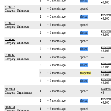
2
~ 6 months ago
closed
♦3,106
5138273
1
~ 6 months ago
opened
---
Category: Unknown
miscos
2
~ 6 months ago
closed
♦3,106
5138277
1
~ 6 months ago
opened
---
Category: Unknown
miscos
2
~ 6 months ago
closed
♦3,106
5134543
1
~ 6 months ago
opened
---
Category: Unknown
miscos
2
~ 6 months ago
closed
♦3,106
5110668
1
~ 7 months ago
opened
---
Category: Unknown
miscos
2
~ 7 months ago
closed
♦3,106
miscos
3
~ 7 months ago
reopened
♦3,106
miscos
4
~ 7 months ago
closed
♦3,106
5099141
Nostra
1
~ 7 months ago
opened
Category: Organicmaps
♦3
miscos
2
~ 7 months ago
closed
♦3,106
5078831
1
~ 8 months ago
opened
---
Category: Unknown