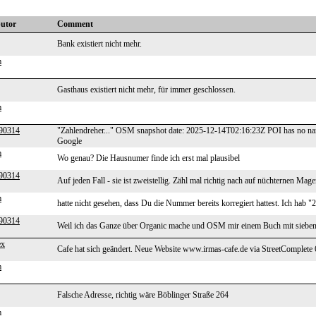
butor
Comment
Bank existiert nicht mehr.
m
Gasthaus existiert nicht mehr, für immer geschlossen.
m
90314
"Zahlendreher..." OSM snapshot date: 2025-12-14T02:16:23Z POI has no na
Google
m
Wo genau? Die Hausnumer finde ich erst mal plausibel
90314
Auf jeden Fall - sie ist zweistellig. Zähl mal richtig nach auf nüchternen Mage
m
hatte nicht gesehen, dass Du die Nummer bereits korregiert hattest. Ich hab
90314
Weil ich das Ganze über Organic mache und OSM mir einem Buch mit sieben S
ex
Cafe hat sich geändert. Neue Website www.irmas-cafe.de via StreetComplete 
m
Falsche Adresse, richtig wäre Böblinger Straße 264
m