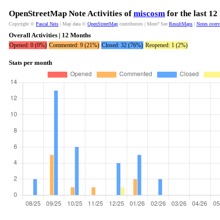
OpenStreetMap Note Activities of
miscosm
for the last 1
Copyright ©
Pascal Neis
| Map data ©
OpenStreetMap
contributors | More? See
ResultMaps
|
Notes over
Overall Activities | 12 Months
Opened: 0 (0%)
Commented: 9 (21%)
Closed: 32 (76%)
Reopened: 1 (2%)
Stats per month