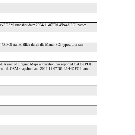
beck" OSM snapshot date: 2024-11-07T01:45:44Z POI name:
4Z POI name: Blick durch die Mauer POI types: tourism-
ed. A user of Organic Maps application has reported that the POI
he ground. OSM snapshot date: 2024-11-07T01:45:44Z POI name: