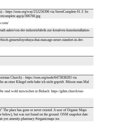
) – https://osm.org/way/252256396 via StreetComplete 61.3: Ist
reetcomplete.app/p/306766.jpg
iv.com/
adt-aalen/von-der-industriefabrik-zur-kreativen-kunstinstallation-
bisch-gmuend/ayothaya-thai-massage-neuer-standort-in-der-
(Christian Church) – https://osm.org/node/6473838283 via
he an einer Klingel steht habe ich nicht geprüft. Müsste man Mal
e sind wohl inzwischen in Birkach: https://gilim.church/our-
" The place has gone or never existed. A user of Organic Maps
date below), but was not found on the ground. OSM snapshot date:
r-yes amenity-pharmacy #organicmaps ios