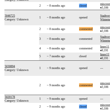
miscos
2
~ 8 months ago
closed
♦3,106
5046725
Stadtve
1
~ 8 months ago
opened
Category: Unknown
Winnen
miscos
2
~ 8 months ago
commented
♦3,106
Stadtve
3
~ 8 months ago
commented
Winnen
limes11
4
~ 8 months ago
commented
♦9,191
limes11
5
~ 7 months ago
closed
♦9,191
5030894
1
~ 9 months ago
opened
---
Category: Unknown
miscos
2
~ 9 months ago
commented
♦3,106
5020178
1
~ 9 months ago
opened
---
Category: Unknown
miscos
2
~ 9 months ago
closed
♦3,106