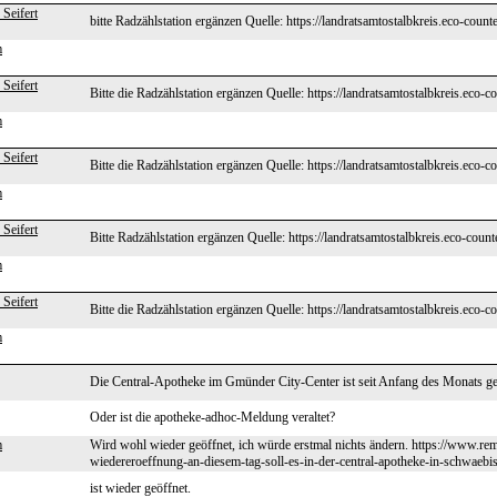
eifert
bitte Radzählstation ergänzen Quelle: https://landratsamtostalbkreis.eco-count
m
eifert
Bitte die Radzählstation ergänzen Quelle: https://landratsamtostalbkreis.eco-c
m
eifert
Bitte die Radzählstation ergänzen Quelle: https://landratsamtostalbkreis.eco-c
m
eifert
Bitte Radzählstation ergänzen Quelle: https://landratsamtostalbkreis.eco-count
m
eifert
Bitte die Radzählstation ergänzen Quelle: https://landratsamtostalbkreis.eco-c
m
Die Central-Apotheke im Gmünder City-Center ist seit Anfang des Monats g
Oder ist die apotheke-adhoc-Meldung veraltet?
m
Wird wohl wieder geöffnet, ich würde erstmal nichts ändern. https://www.re
wiedereroeffnung-an-diesem-tag-soll-es-in-der-central-apotheke-in
ist wieder geöffnet.