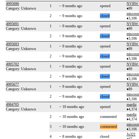
4995696
NVBW_S
1
~ 9 months ago
opened
Category: Unknown
♦89
miscos
2
~ 9 months ago
closed
♦3,106
4995691
NVBW_S
1
~ 9 months ago
opened
Category: Unknown
♦89
miscos
2
~ 9 months ago
closed
♦3,106
4995693
NVBW_S
1
~ 9 months ago
opened
Category: Unknown
♦89
miscos
2
~ 9 months ago
closed
♦3,106
4995702
NVBW_S
1
~ 9 months ago
opened
Category: Unknown
♦89
miscos
2
~ 9 months ago
closed
♦3,106
4995677
NVBW_S
1
~ 9 months ago
opened
Category: Unknown
♦89
miscos
2
~ 9 months ago
closed
♦3,106
4984705
mardiz
1
~ 10 months ago
opened
Category: Unknown
♦4,374
mardiz
2
~ 10 months ago
commented
♦4,374
miscos
3
~ 10 months ago
commented
♦3,106
Jo321
4
~ 8 months ago
closed