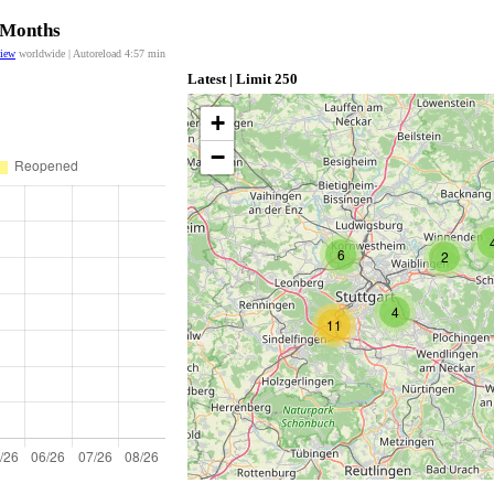
2 Months
view
worldwide | Autoreload
4:56
min
Latest | Limit 250
+
−
6
2
4
11