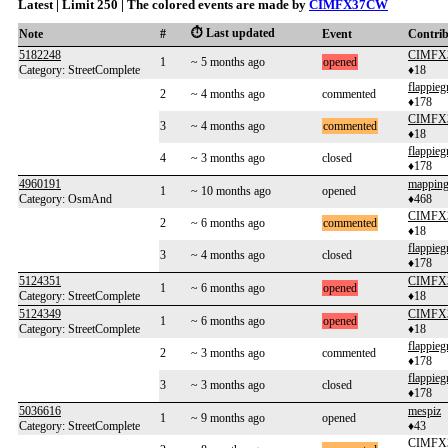
Latest | Limit 250 | The colored events are made by
CIMFX37CW
⏱️ Last updated
Note
#
Event
Contri
5182248
CIMFX
1
~ 5 months ago
opened
Category: StreetComplete
♦18
flappieg
2
~ 4 months ago
commented
♦178
CIMFX
3
~ 4 months ago
commented
♦18
flappieg
4
~ 3 months ago
closed
♦178
4960191
mappin
1
~ 10 months ago
opened
Category: OsmAnd
♦468
CIMFX
2
~ 6 months ago
commented
♦18
flappieg
3
~ 4 months ago
closed
♦178
5124351
CIMFX
1
~ 6 months ago
opened
Category: StreetComplete
♦18
5124349
CIMFX
1
~ 6 months ago
opened
Category: StreetComplete
♦18
flappieg
2
~ 3 months ago
commented
♦178
flappieg
3
~ 3 months ago
closed
♦178
5036616
mespiz
1
~ 9 months ago
opened
Category: StreetComplete
♦43
CIMFX