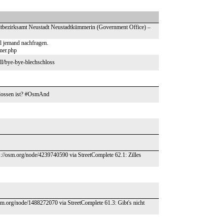
tadtbezirksamt Neustadt Neustadtkümmerin (Government Office) –
al jemand nachfragen.
mer.php
ll/bye-bye-blechschloss
chlossen ist? #OsmAnd
tps://osm.org/node/4239740590 via StreetComplete 62.1: Zilles
sm.org/node/1488272070 via StreetComplete 61.3: Gibt's nicht