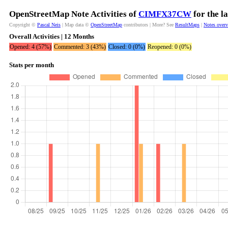
OpenStreetMap Note Activities of
CIMFX37CW
for the l
Copyright ©
Pascal Neis
| Map data ©
OpenStreetMap
contributors | More? See
ResultMaps
|
Notes over
Overall Activities | 12 Months
Opened: 4 (57%)
Commented: 3 (43%)
Closed: 0 (0%)
Reopened: 0 (0%)
Stats per month