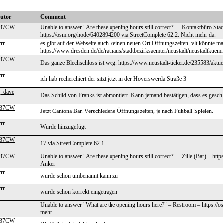
butor
Comment
37CW
Unable to answer "Are these opening hours still correct?" – Kontaktbüro S
https://osm.org/node/6402894200 via StreetComplete 62.2: Nicht mehr da.
rrr
es gibt auf der Webseite auch keinen neuen Ort Öffnungszeiten. vlt könnte m
https://www.dresden.de/de/rathaus/stadtbezirksaemter/neustadt/neustadtkuem
37CW
Das ganze Blechschloss ist weg. https://www.neustadt-ticker.de/235583/aktue
rrr
ich hab recherchiert der sitzt jetzt in der Hoyerswerda Straße 3
g_dave
Das Schild von Franks ist abmontiert. Kann jemand bestätigen, dass es ges
37CW
Jetzt Cantona Bar. Verschiedene Öffnungszeiten, je nach Fußball-Spielen.
rrr
Wurde hinzugefügt
37CW
17 via StreetComplete 62.1
37CW
Unable to answer "Are these opening hours still correct?" – Zille (Bar) – ht
Anker
rrr
wurde schon umbenannt kann zu
rrr
wurde schon korrekt eingetragen
Unable to answer "What are the opening hours here?" – Restroom – https://o
mehr
37CW