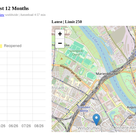
ast 12 Months
view
worldwide | Autoreload
4:57
min
Latest | Limit 250
+
−