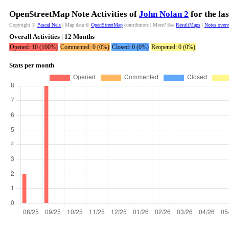
OpenStreetMap Note Activities of
John Nolan 2
for the la
Copyright ©
Pascal Neis
| Map data ©
OpenStreetMap
contributors | More? See
ResultMaps
|
Notes over
Overall Activities | 12 Months
Opened: 10 (100%)
Commented: 0 (0%)
Closed: 0 (0%)
Reopened: 0 (0%)
Stats per month