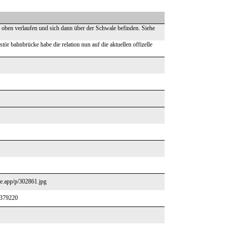
 oben verlaufen und sich dann über der Schwale befinden. Siehe
ör bahnbrücke habe die relation nun auf die aktuellen offizelle
ete.app/p/302861.jpg
1379220