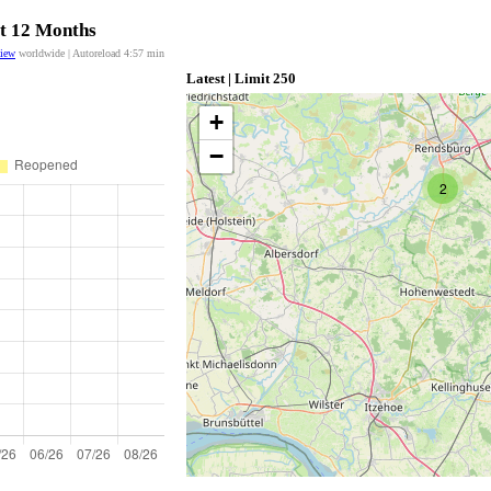
st 12 Months
view
worldwide | Autoreload
4:56
min
Latest | Limit 250
+
−
2