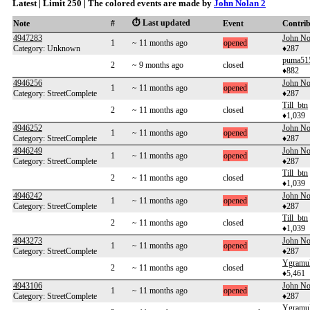
Latest | Limit 250 | The colored events are made by
John Nolan 2
⏱️ Last updated
Note
#
Event
Contri
4947283
John No
1
~ 11 months ago
opened
Category: Unknown
♦287
puma51
2
~ 9 months ago
closed
♦882
4946256
John No
1
~ 11 months ago
opened
Category: StreetComplete
♦287
Till_btn
2
~ 11 months ago
closed
♦1,039
4946252
John No
1
~ 11 months ago
opened
Category: StreetComplete
♦287
4946249
John No
1
~ 11 months ago
opened
Category: StreetComplete
♦287
Till_btn
2
~ 11 months ago
closed
♦1,039
4946242
John No
1
~ 11 months ago
opened
Category: StreetComplete
♦287
Till_btn
2
~ 11 months ago
closed
♦1,039
4943273
John No
1
~ 11 months ago
opened
Category: StreetComplete
♦287
Ygramu
2
~ 11 months ago
closed
♦5,461
4943106
John No
1
~ 11 months ago
opened
Category: StreetComplete
♦287
Ygramu