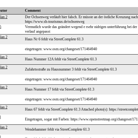
butor
Comment
lan 2
Der Ochsenweg verläuft hier falsch. Er müsste an der östliche Kreuzung nach
https://www.sh-tourismus.de/ochsenweg
5
Vermutlich wurde das geändert wegend e rsehr nidrigen unterführung bei der st
verlauf angepasst
lan 2
Haus Nr 6 fehlt via StreetComplete 61.3
eingetragen: www.osm.org/changeset/171464940
lan 2
Haus Nummer 12A fehlt via StreetComplete 61.3
lan 2
Zufahrtsstraße zu Hausnummer 3 fehlt via StreetComplete 61.3
eingetragen: www.osm.org/changeset/171464940
lan 2
Haus Nummer 17 fehlt via StreetComplete 61.3
eingetragen: www.osm.org/changeset/171464940
lan 2
Haus 67 fehlt via StreetComplete 61.3 Attached photo(s): https://streetcompl
l
Eingetragen, sogar mit Farben: https://www.openstreetmap.org/changeset/17
lan 2
Wendehammer fehlt via StreetComplete 61.3
l