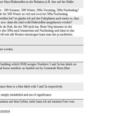
n Ways/Haltestellen in der Relation (z.B. hier auf der Haller
r - 509 Sommer, 509 Winter, 509a Vormittag, 509a Nachmittag?
elle für 509 Winter zu viel und zwei bei 509a Nachmittag.
tellen hat? ist glaube ich auf den Fahrplänen auch meist so, dass
 usw. dann die sind wohl Haltestellen ausgelassen werden?
e als Halt, die der 509 nicht hat. Beim Weg hinunter ist der
h den 509a nach Sanatorium auf Nachmittag und dann ist das
oll sein alle Routen einzutragen kann man das ja nachholen.
net werden.
he building which OSM assigns Numbers 5 and 5a has labels on
icial house numbers as handed out by Gemeinde Rum (blue
nce there is a blue label with 5 and 5a respectively.
 simply mislabeled and not of significance.
Bauzäune auf dem Gebiet, mehr kann ich auf meinem Foto vom
76105819