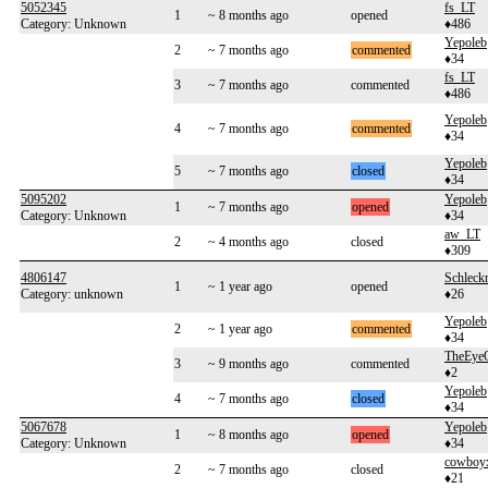
5052345
fs_LT
1
~ 8 months ago
opened
Category: Unknown
♦486
Yepoleb
2
~ 7 months ago
commented
♦34
fs_LT
3
~ 7 months ago
commented
♦486
Yepoleb
4
~ 7 months ago
commented
♦34
Yepoleb
5
~ 7 months ago
closed
♦34
5095202
Yepoleb
1
~ 7 months ago
opened
Category: Unknown
♦34
aw_LT
2
~ 4 months ago
closed
♦309
4806147
Schleckn
1
~ 1 year ago
opened
Category: unknown
♦26
Yepoleb
2
~ 1 year ago
commented
♦34
TheEye
3
~ 9 months ago
commented
♦2
Yepoleb
4
~ 7 months ago
closed
♦34
5067678
Yepoleb
1
~ 8 months ago
opened
Category: Unknown
♦34
cowboy
2
~ 7 months ago
closed
♦21