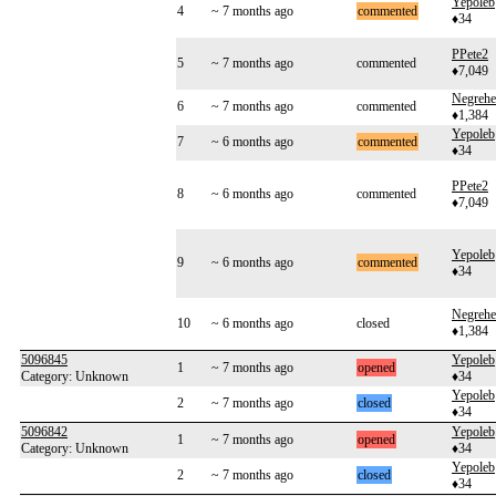
Yepoleb
4
~ 7 months ago
commented
♦34
PPete2
5
~ 7 months ago
commented
♦7,049
Negreh
6
~ 7 months ago
commented
♦1,384
Yepoleb
7
~ 6 months ago
commented
♦34
PPete2
8
~ 6 months ago
commented
♦7,049
Yepoleb
9
~ 6 months ago
commented
♦34
Negreh
10
~ 6 months ago
closed
♦1,384
5096845
Yepoleb
1
~ 7 months ago
opened
Category: Unknown
♦34
Yepoleb
2
~ 7 months ago
closed
♦34
5096842
Yepoleb
1
~ 7 months ago
opened
Category: Unknown
♦34
Yepoleb
2
~ 7 months ago
closed
♦34