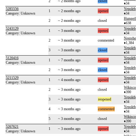
2
~ 2 months ago
closed
♦34
5285556
Yepoleb
1
~ 2 months ago
opened
Category: Unknown
♦34
Hunger
2
~ 2 months ago
closed
♦638
5243129
Yepoleb
1
~ 3 months ago
opened
Category: Unknown
♦34
Negreh
2
~ 3 months ago
commented
♦1,384
Yepoleb
3
~ 3 months ago
closed
♦34
5120416
Yepoleb
1
~ 7 months ago
opened
Category: Unknown
♦34
Yepoleb
2
~ 3 months ago
closed
♦34
5211529
Yepoleb
1
~ 4 months ago
opened
Category: Unknown
♦34
Wikisco
2
~ 3 months ago
closed
♦390
Yepoleb
3
~ 3 months ago
reopened
♦34
Yepoleb
4
~ 3 months ago
commented
♦34
Wikisco
5
~ 3 months ago
closed
♦390
5267621
Yepoleb
1
~ 3 months ago
opened
Category: Unknown
♦34