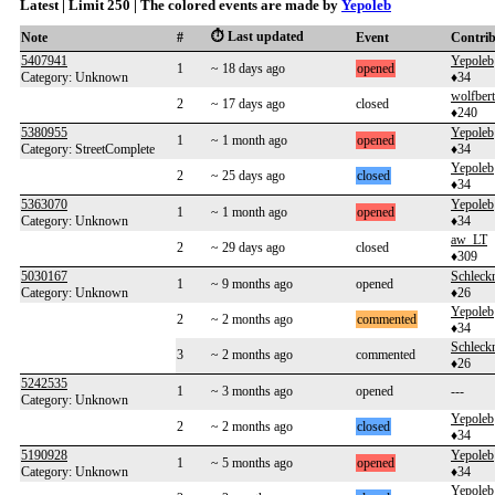
Latest | Limit 250 | The colored events are made by
Yepoleb
⏱️ Last updated
Note
#
Event
Contri
5407941
Yepoleb
1
~ 18 days ago
opened
Category: Unknown
♦34
wolfbert
2
~ 17 days ago
closed
♦240
5380955
Yepoleb
1
~ 1 month ago
opened
Category: StreetComplete
♦34
Yepoleb
2
~ 25 days ago
closed
♦34
5363070
Yepoleb
1
~ 1 month ago
opened
Category: Unknown
♦34
aw_LT
2
~ 29 days ago
closed
♦309
5030167
Schleckn
1
~ 9 months ago
opened
Category: Unknown
♦26
Yepoleb
2
~ 2 months ago
commented
♦34
Schleckn
3
~ 2 months ago
commented
♦26
5242535
1
~ 3 months ago
opened
---
Category: Unknown
Yepoleb
2
~ 2 months ago
closed
♦34
5190928
Yepoleb
1
~ 5 months ago
opened
Category: Unknown
♦34
Yepoleb