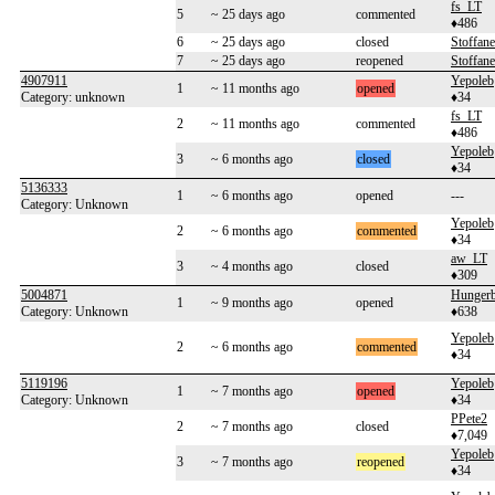
fs_LT
5
~ 25 days ago
commented
♦486
6
~ 25 days ago
closed
Stoffane
7
~ 25 days ago
reopened
Stoffane
4907911
Yepoleb
1
~ 11 months ago
opened
Category: unknown
♦34
fs_LT
2
~ 11 months ago
commented
♦486
Yepoleb
3
~ 6 months ago
closed
♦34
5136333
1
~ 6 months ago
opened
---
Category: Unknown
Yepoleb
2
~ 6 months ago
commented
♦34
aw_LT
3
~ 4 months ago
closed
♦309
5004871
Hunger
1
~ 9 months ago
opened
Category: Unknown
♦638
Yepoleb
2
~ 6 months ago
commented
♦34
5119196
Yepoleb
1
~ 7 months ago
opened
Category: Unknown
♦34
PPete2
2
~ 7 months ago
closed
♦7,049
Yepoleb
3
~ 7 months ago
reopened
♦34