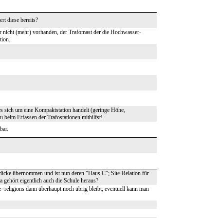
ert diese bereits?
ber nicht (mehr) vorhanden, der Trafomast der die Hochwasser-
tion.
s sich um eine Kompaktstation handelt (geringe Höhe,
du beim Erfassen der Trafostationen mithilfst!
bar.
rücke übernommen und ist nun deren "Haus C"; Site-Relation für
a gehört eigentlich auch die Schule heraus?
=religions dann überhaupt noch übrig bleibt, eventuell kann man