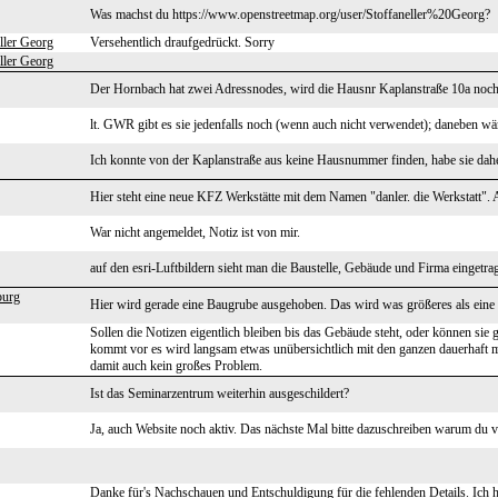
Was machst du https://www.openstreetmap.org/user/Stoffaneller%20Georg?
ller Georg
Versehentlich draufgedrückt. Sorry
ller Georg
Der Hornbach hat zwei Adressnodes, wird die Hausnr Kaplanstraße 10a noc
lt. GWR gibt es sie jedenfalls noch (wenn auch nicht verwendet); daneben 
Ich konnte von der Kaplanstraße aus keine Hausnummer finden, habe sie dahe
Hier steht eine neue KFZ Werkstätte mit dem Namen "danler. die Werkstatt".
War nicht angemeldet, Notiz ist von mir.
auf den esri-Luftbildern sieht man die Baustelle, Gebäude und Firma eingetra
burg
Hier wird gerade eine Baugrube ausgehoben. Das wird was größeres als eine 
Sollen die Notizen eigentlich bleiben bis das Gebäude steht, oder können sie 
kommt vor es wird langsam etwas unübersichtlich mit den ganzen dauerhaft mar
damit auch kein großes Problem.
Ist das Seminarzentrum weiterhin ausgeschildert?
Ja, auch Website noch aktiv. Das nächste Mal bitte dazuschreiben warum du ve
Danke für's Nachschauen und Entschuldigung für die fehlenden Details. Ich h