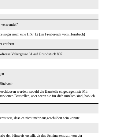
h verwendet?
wäre sogar noch eine HNr 12 (im Freibereich vom Hornbach)
r entfernt.
 Adresse Valiergasse 31 auf Grundstück 807.
gen
Sitzbank.
geschlossen werden, sobald die Baustelle eingetragen ist? Mir
kierten Baustellen, aber wenn sie für dich nützlich sind, hab ich
rmutest, dass es nicht mehr ausgeschildert sein könnte.
abe den Hinweis erstellt, da das Seminarzentrum von der