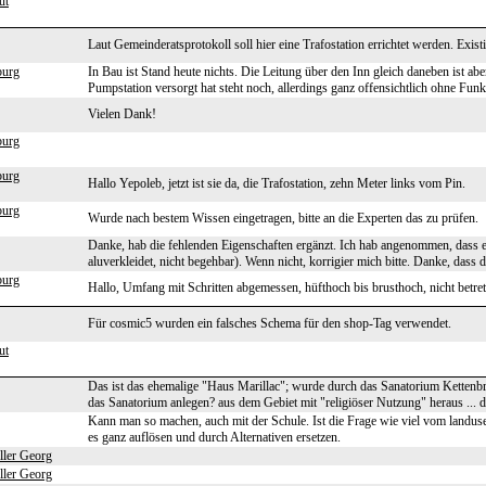
ut
Laut Gemeinderatsprotokoll soll hier eine Trafostation errichtet werden. Existi
burg
In Bau ist Stand heute nichts. Die Leitung über den Inn gleich daneben ist a
Pumpstation versorgt hat steht noch, allerdings ganz offensichtlich ohne Funk
Vielen Dank!
burg
burg
Hallo Yepoleb, jetzt ist sie da, die Trafostation, zehn Meter links vom Pin.
burg
Wurde nach bestem Wissen eingetragen, bitte an die Experten das zu prüfen.
Danke, hab die fehlenden Eigenschaften ergänzt. Ich hab angenommen, dass e
aluverkleidet, nicht begehbar). Wenn nicht, korrigier mich bitte. Danke, dass 
burg
Hallo, Umfang mit Schritten abgemessen, hüfthoch bis brusthoch, nicht betret
Für cosmic5 wurden ein falsches Schema für den shop-Tag verwendet.
ut
Das ist das ehemalige "Haus Marillac"; wurde durch das Sanatorium Kettenb
das Sanatorium anlegen? aus dem Gebiet mit "religiöser Nutzung" heraus ... d
Kann man so machen, auch mit der Schule. Ist die Frage wie viel vom landuse
es ganz auflösen und durch Alternativen ersetzen.
ller Georg
ller Georg