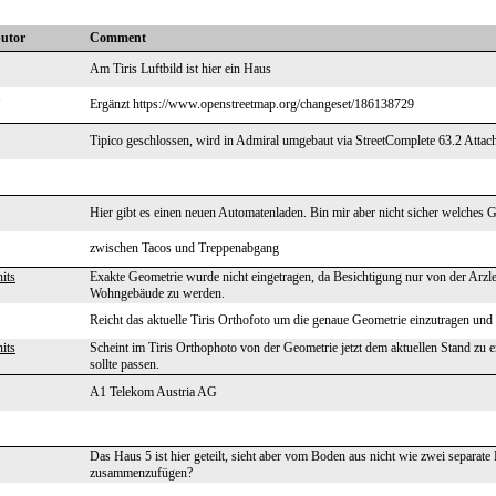
butor
Comment
Am Tiris Luftbild ist hier ein Haus
Ergänzt https://www.openstreetmap.org/changeset/186138729
Tipico geschlossen, wird in Admiral umgebaut via StreetComplete 63.2 Attach
Hier gibt es einen neuen Automatenladen. Bin mir aber nicht sicher welches Ge
zwischen Tacos und Treppenabgang
its
Exakte Geometrie wurde nicht eingetragen, da Besichtigung nur von der Arzle
Wohngebäude zu werden.
Reicht das aktuelle Tiris Orthofoto um die genaue Geometrie einzutragen und
its
Scheint im Tiris Orthophoto von der Geometrie jetzt dem aktuellen Stand zu e
sollte passen.
A1 Telekom Austria AG
Das Haus 5 ist hier geteilt, sieht aber vom Boden aus nicht wie zwei separate
zusammenzufügen?