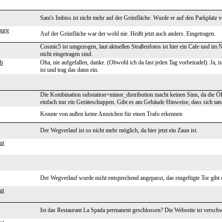
Sani's Imbiss ist nicht mehr auf der Grünfläche. Wurde er auf den Parkplatz v
burg
Auf der Grünfläche war der wohl nie. Heißt jetzt auch anders. Eingetragen.
Cosmic5 ist umgezogen, laut aktuellen Straßenfotos ist hier ein Cafe und im
nicht eingetragen sind.
eb
Oha, nie aufgefallen, danke. (Obwohl ich da fast jeden Tag vorbeiradel). Ja, 
ist und trag das dann ein.
Die Kombination substation=minor_distribution macht keinen Sinn, da die ÖBB 
einfach nur ein Geräteschuppen. Gibt es am Gebäude Hinweise, dass sich tats
Konnte von außen keine Anzeichen für einen Trafo erkennen
Der Wegverlauf ist so nicht mehr möglich, da hier jetzt ein Zaun ist.
ut
Der Wegverlauf wurde nicht entsprechend angepasst, das eingefügte Tor gibt e
ut
Ist das Restaurant La Spada permanent geschlossen? Die Webseite ist versc