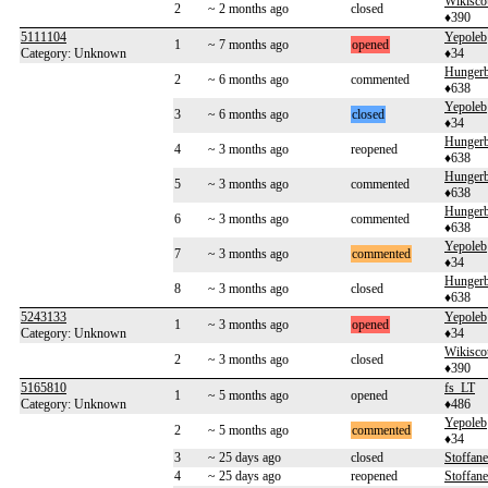
Wikisco
2
~ 2 months ago
closed
♦390
5111104
Yepoleb
1
~ 7 months ago
opened
Category: Unknown
♦34
Hunger
2
~ 6 months ago
commented
♦638
Yepoleb
3
~ 6 months ago
closed
♦34
Hunger
4
~ 3 months ago
reopened
♦638
Hunger
5
~ 3 months ago
commented
♦638
Hunger
6
~ 3 months ago
commented
♦638
Yepoleb
7
~ 3 months ago
commented
♦34
Hunger
8
~ 3 months ago
closed
♦638
5243133
Yepoleb
1
~ 3 months ago
opened
Category: Unknown
♦34
Wikisco
2
~ 3 months ago
closed
♦390
5165810
fs_LT
1
~ 5 months ago
opened
Category: Unknown
♦486
Yepoleb
2
~ 5 months ago
commented
♦34
3
~ 25 days ago
closed
Stoffane
4
~ 25 days ago
reopened
Stoffane