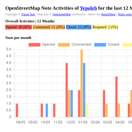
OpenStreetMap Note Activities of
Yepoleb
for the last 12
Copyright ©
Pascal Neis
| Map data ©
OpenStreetMap
contributors | More? See
ResultMaps
|
Notes over
Overall Activities | 12 Months
Opened: 18 (42%)
Commented: 11 (26%)
Closed: 12 (28%)
Reopened: 2 (5%)
Stats per month