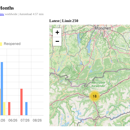
 Months
view
worldwide | Autoreload
4:56
min
Latest | Limit 250
+
−
18