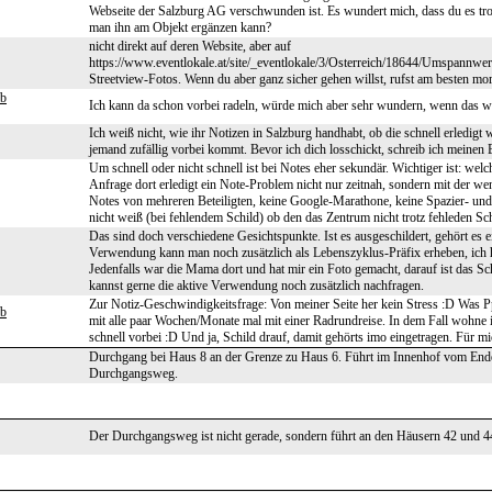
Webseite der Salzburg AG verschwunden ist. Es wundert mich, dass du es tro
man ihn am Objekt ergänzen kann?
nicht direkt auf deren Website, aber auf
https://www.eventlokale.at/site/_eventlokale/3/Osterreich/18644/Umspannw
Streetview-Fotos. Wenn du aber ganz sicher gehen willst, rufst am besten mo
eb
Ich kann da schon vorbei radeln, würde mich aber sehr wundern, wenn das w
Ich weiß nicht, wie ihr Notizen in Salzburg handhabt, ob die schnell erledigt w
jemand zufällig vorbei kommt. Bevor ich dich losschickt, schreib ich meinen 
Um schnell oder nicht schnell ist bei Notes eher sekundär. Wichtiger ist: we
Anfrage dort erledigt ein Note-Problem nicht nur zeitnah, sondern mit der
Notes von mehreren Beteiligten, keine Google-Marathone, keine Spazier- und
nicht weiß (bei fehlendem Schild) ob den das Zentrum nicht trotz fehleden Sc
Das sind doch verschiedene Gesichtspunkte. Ist es ausgeschildert, gehört es 
Verwendung kann man noch zusätzlich als Lebenszyklus-Präfix erheben, ich h
Jedenfalls war die Mama dort und hat mir ein Foto gemacht, darauf ist das Sch
kannst gerne die aktive Verwendung noch zusätzlich nachfragen.
Zur Notiz-Geschwindigkeitsfrage: Von meiner Seite her kein Stress :D Was Ppe
eb
mit alle paar Wochen/Monate mal mit einer Radrundreise. In dem Fall wohne 
schnell vorbei :D Und ja, Schild drauf, damit gehörts imo eingetragen. Für m
Durchgang bei Haus 8 an der Grenze zu Haus 6. Führt im Innenhof vom Ende 
Durchgangsweg.
Der Durchgangsweg ist nicht gerade, sondern führt an den Häusern 42 und 4