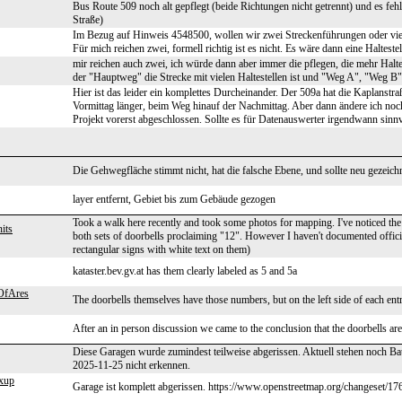
Bus Route 509 noch alt gepflegt (beide Richtungen nicht getrennt) und es fehle
Straße)
Im Bezug auf Hinweis 4548500, wollen wir zwei Streckenführungen oder vie
Für mich reichen zwei, formell richtig ist es nicht. Es wäre dann eine Haltest
mir reichen auch zwei, ich würde dann aber immer die pflegen, die mehr Haltes
der "Hauptweg" die Strecke mit vielen Haltestellen ist und "Weg A", "Weg B"
Hier ist das leider ein komplettes Durcheinander. Der 509a hat die Kaplanstraß
Vormittag länger, beim Weg hinauf der Nachmittag. Aber dann ändere ich noc
Projekt vorerst abgeschlossen. Sollte es für Datenauswerter irgendwann sinnv
Die Gehwegfläche stimmt nicht, hat die falsche Ebene, und sollte neu gezeich
layer entfernt, Gebiet bis zum Gebäude gezogen
Took a walk here recently and took some photos for mapping. I've noticed t
its
both sets of doorbells proclaiming "12". However I haven't documented off
rectangular signs with white text on them)
kataster.bev.gv.at has them clearly labeled as 5 and 5a
OfAres
The doorbells themselves have those numbers, but on the left side of each entra
After an in person discussion we came to the conclusion that the doorbells are
Diese Garagen wurde zumindest teilweise abgerissen. Aktuell stehen noch 
2025-11-25 nicht erkennen.
xup
Garage ist komplett abgerissen. https://www.openstreetmap.org/changeset/1