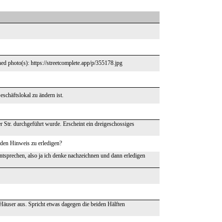
ed photo(s): https://streetcomplete.app/p/355178.jpg
schäftslokal zu ändern ist.
r Str. durchgeführt wurde. Erscheint ein dreigeschossiges
 den Hinweis zu erledigen?
ntsprechen, also ja ich denke nachzeichnen und dann erledigen
 Häuser aus. Spricht etwas dagegen die beiden Hälften