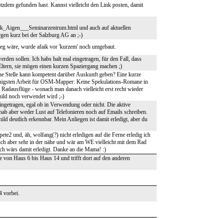
tzdem gefunden hast. Kannst vielleicht den Link posten, damit
erk_Aigen___Seminarzentrum.html und auch auf aktuellen
rgen kurz bei der Salzburg AG an ;-)
eg wäre, wurde afaik vor 'kurzem' noch umgebaut.
erden sollen. Ich habs halt mal eingetragen, für den Fall, dass
Eltern, sie mögen einen kurzen Spaziergang machen ;)
lche Stelle kann kompetent darüber Auskunft geben? Eine kurze
 wenigsten Arbeit für OSM-Mapper: Keine Spekulations-Romane in
 Radausflüge - wonach man danach vielleicht erst recht wieder
hild noch verwendet wird ;-)
eingetragen, egal ob in Verwendung oder nicht. Die aktive
ab aber weder Lust auf Telefonieren noch auf Emails schreiben.
ild deutlich erkennbar. Mein Anliegen ist damit erledigt, aber du
te2 und, äh, wolfang(?) nicht erledigen auf die Ferne erledig ich
ich aber sehr in der nähe und wär am WE vielleicht mit dem Rad
ich wärs damit erledigt. Danke an die Mama! :)
von Haus 6 bis Haus 14 und trifft dort auf den anderen
4 vorbei.