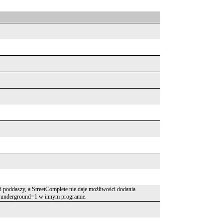
i poddaszy, a StreetComplete nie daje możliwości dodania
ls:underground=1 w innym programie.