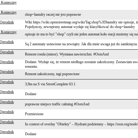
 Konieczny
 Konieczny
shop=laundry raczej nie jest poprawne
 Ogrodnik
Wiki https://wiki.openstreetmap.org/wiki/Tag:shop%3Dlaundry nie opisuje, ż
Pojedynczy, zewnętrzny automat wydaje się klasyfikować do shop=laundry
 Konieczny
opisuje że ma to być "shop" czyli nie jeden automat koło stacji możemy się n
 Ogrodnik
Są 2 automaty ustawione na zewnątrz. Jak dla mnie uwaga już do zamknięcia.
 Ogrodnik
Remont ronda (minor). Wymiana nawierzchni. #OsmAnd
 Ogrodnik
Dodane. Wydaje się, że remont niedługo zostanie zakończony. Zostawiam uwa
remontu.
 Ogrodnik
Remont zakończony, tagi poprawione
 Ogrodnik
3,9m na S via StreetComplete 63.1
 Ogrodnik
Dodane
 Ogrodnik
poprawne miejsce traffic calming #OsmAnd
 Ogrodnik
Przeniesione
 Ogrodnik
In context of overlay "Obiekty" – Hydrant podziemny – https://osm.org/nod
 Ogrodnik
Dodane