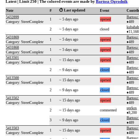
Latest | Limit 250 | The colored events are made by
Bartosz Ogrodnik
⏱️ Last updated
Note
#
Event
Contri
5432899
Bartosz
1
~ 5 days ago
opened
Category: StreetComplete
♦489
kubahah
2
~ 5 days ago
closed
♦11,168
5431869
Bartosz
1
~ 5 days ago
opened
Category: StreetComplete
♦489
5431868
Bartosz
1
~ 5 days ago
opened
Category: StreetComplete
♦489
5413501
Bartosz
1
~ 15 days ago
opened
Category: StreetComplete
♦489
Bartosz
2
~ 9 days ago
closed
♦489
5413500
Bartosz
1
~ 15 days ago
opened
Category: StreetComplete
♦489
Bartosz
2
~ 9 days ago
closed
♦489
5413502
Bartosz
1
~ 15 days ago
opened
Category: StreetComplete
♦489
uprkos
2
~ 15 days ago
commented
♦8,200
Bartosz
3
~ 9 days ago
closed
♦489
5413503
Bartosz
1
~ 15 days ago
opened
Category: StreetComplete
♦489
Bartosz