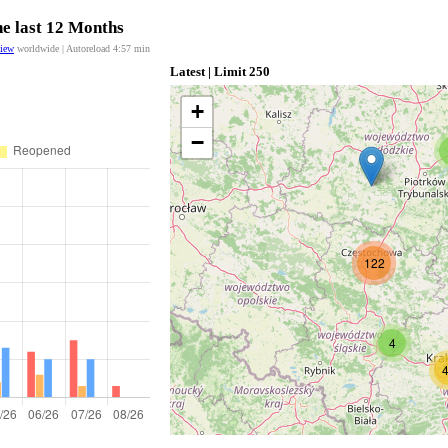
he last 12 Months
view
worldwide | Autoreload
4:56
min
Latest | Limit 250
+
−
122
4