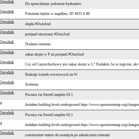
 Ogrodnik
Do sprawdzenia: położenie hydrantów
 Ogrodnik
Położenie będzie w mapillary. ID 4935 fi 80
 Ogrodnik
słupki #OsmAnd
 Ogrodnik
przejazd nieczynny #OsmAnd
 Ogrodnik
Dodanie remontu
 Ogrodnik
zakaz skrętu w P na przejazd #OsmAnd
 Ogrodnik
Czy od Częstochochowy jest zakaz skrętu w L? Dodałem, bo to logiczne, ale 
 Ogrodnik
Brakuije ścieżek rowerowych na W.
 Ogrodnik
Zrobione
 Ogrodnik
Piwnica via StreetComplete 63.1
ka
dodałam building:levels:underground https://www.openstreetmap.org/change
 Ogrodnik
Piwnica via StreetComplete 63.1
ka
dodałam building:levels:underground https://www.openstreetmap.org/change
 Ogrodnik
construction=minor do usunięcia po zakończeniu remontu