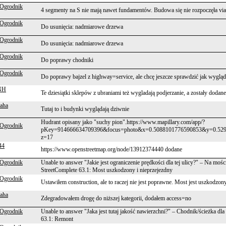
 Ogrodnik
4 segmenty na S nie mają nawet fundamentów. Budowa się nie rozpoczęła via
 Ogrodnik
Do usunięcia: nadmiarowe drzewa
 Ogrodnik
Do usunięcia: nadmiarowe drzewa
 Ogrodnik
Do poprawy chodniki
 Ogrodnik
Do poprawy bajzel z highway=service, ale chcę jeszcze sprawdzić jak wygląd
NH
Te dziesiątki sklepów z ubraniami też wygladają podjerzanie, a zostały dodan
aha
Tutaj to i budynki wyglądają dziwnie
Hudrant opisany jako "suchy pion".https://www.mapillary.com/app/?
 Ogrodnik
pKey=914666634709396&focus=photo&x=0.5088101776590853&y=0.52
z=17
44
https://www.openstreetmap.org/node/13912374440 dodane
 Ogrodnik
Unable to answer "Jakie jest ograniczenie prędkości dla tej ulicy?" – Na mo
StreetComplete 63.1: Most uszkodzony i nieprzejezdny
 Ogrodnik
Ustawiłem construction, ale to raczej nie jest poprawne. Most jest uszkodzony,
aha
Zdegradowałem drogę do niższej kategorii, dodałem access=no
 Ogrodnik
Unable to answer "Jaka jest tutaj jakość nawierzchni?" – Chodnik/ścieżka dl
63.1: Remont