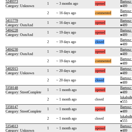
5249373
Bartosz
1
~ 3 months ago
opened
Category: Unknown
♦489
Bartosz
2
~ 16 days ago
commented
♦489
5411779
Bartosz
1
~ 16 days ago
opened
Category: OsmAnd
♦489
5404228
Bartosz
1
~ 19 days ago
opened
Category: OsmAnd
♦489
Bartosz
2
~ 19 days ago
closed
♦489
5404230
Bartosz
1
~ 19 days ago
opened
Category: OsmAnd
♦489
Bartosz
2
~ 19 days ago
commented
♦489
5402015
Bartosz
1
~ 20 days ago
opened
Category: Unknown
♦489
Bartosz
2
~ 20 days ago
closed
♦489
5358148
Bartosz
1
~ 1 month ago
opened
Category: StreetComplete
♦489
lukabuł
2
~ 1 month ago
closed
♦555
5358147
Bartosz
1
~ 1 month ago
opened
Category: StreetComplete
♦489
lukabuł
2
~ 1 month ago
closed
♦555
5354613
Bartosz
1
~ 1 month ago
opened
Category: Unknown
♦489