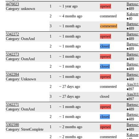
4476023
Bartosz
1
~ 1 year ago
opened
Category: unknown
♦489
Kalosze
2
~ 4 months ago
commented
♦40
Bartosz
3
~ 1 month ago
commented
♦489
5342272
Bartosz
1
~ 1 month ago
opened
Category: OsmAnd
♦489
Bartosz
2
~ 1 month ago
closed
♦489
5342273
Bartosz
1
~ 1 month ago
opened
Category: OsmAnd
♦489
Bartosz
2
~ 1 month ago
closed
♦489
5342284
Bartosz
1
~ 1 month ago
opened
Category: Unknown
♦489
Aim311
2
~ 27 days ago
commented
♦897
Aim311
3
~ 27 days ago
closed
♦897
5342271
Bartosz
1
~ 1 month ago
opened
Category: OsmAnd
♦489
Bartosz
2
~ 1 month ago
closed
♦489
5302590
Bartosz
1
~ 2 months ago
opened
Category: StreetComplete
♦489
Kalosze
2
~ 2 months ago
commented