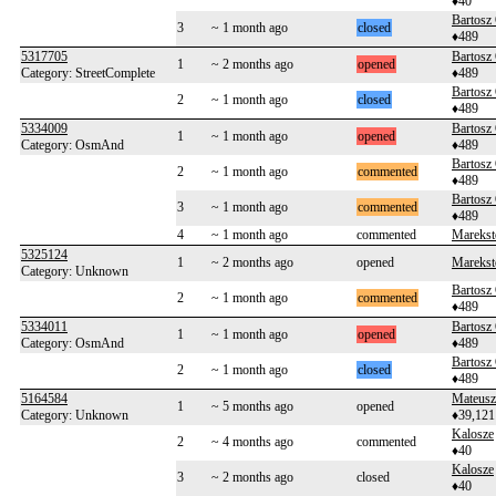
♦40
Bartosz
3
~ 1 month ago
closed
♦489
5317705
Bartosz
1
~ 2 months ago
opened
Category: StreetComplete
♦489
Bartosz
2
~ 1 month ago
closed
♦489
5334009
Bartosz
1
~ 1 month ago
opened
Category: OsmAnd
♦489
Bartosz
2
~ 1 month ago
commented
♦489
Bartosz
3
~ 1 month ago
commented
♦489
4
~ 1 month ago
commented
Marekst
5325124
1
~ 2 months ago
opened
Marekst
Category: Unknown
Bartosz
2
~ 1 month ago
commented
♦489
5334011
Bartosz
1
~ 1 month ago
opened
Category: OsmAnd
♦489
Bartosz
2
~ 1 month ago
closed
♦489
5164584
Mateusz
1
~ 5 months ago
opened
Category: Unknown
♦39,121
Kalosze
2
~ 4 months ago
commented
♦40
Kalosze
3
~ 2 months ago
closed
♦40