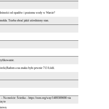
 zależności od opadów i poziomu wody w Warcie?
dmokła. Trzeba obrać jakiś uśredniony stan.
ryfikowanie.
ecki;Radom a na znaku było pewnie 713 Łódź.
" – Na moście: Ścieżka – https://osm.org/way/1489309698 via
zę to
onowa.