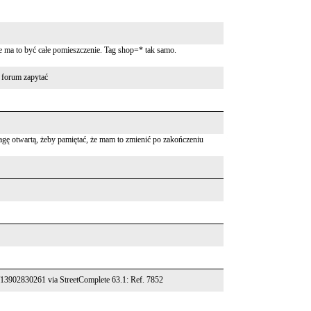
e ma to być całe pomieszczenie. Tag shop=* tak samo.
a forum zapytać
gę otwartą, żeby pamiętać, że mam to zmienić po zakończeniu
e/13902830261 via StreetComplete 63.1: Ref. 7852