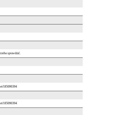
trzeba sprawdzić.
set/185090394
set/185090394