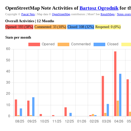
OpenStreetMap Note Activities of
Bartosz Ogrodnik
for t
Copyright ©
Pascal Neis
| Map data ©
OpenStreetMap
contributors | More? See
ResultMaps
|
Notes over
Overall Activities | 12 Months
Opened: 193 (58%)
Commented: 33 (10%)
Closed: 108 (32%)
Reopened: 0 (0%)
Stats per month