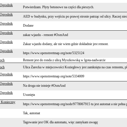
 Ogrodnik
Potwierdzam. Płyty betonowe na części dla pieszych.
 Ogrodnik
AED w budynku, przy wejściu po prawej stronie patrząc od ulicy. Raczej nie
 Ogrodnik
Dodane
 Ogrodnik
zakaz wjazdu - remont #OsmAnd
 Ogrodnik
Zakaz wjazdu dodany, ale nie wiem gdzie dokładnie jest remont.
 Ogrodnik
https://www.openstreetmap.org/note/5325124
och
Remont jest do ronda z ulicą Myszkowską w lgota-nadwarcie
och
Ulica Żarecka w miejscowości Koziegłowy jest zamknięta na czas remontu, p
 Ogrodnik
https://www.openstreetmap.org/note/5334009
 Ogrodnik
Na droga nie istnieje #OsmAnd
 Ogrodnik
Usunięta
 Konieczny
https://www.openstreetmap.org/node/9778067915 tu jest automat a nie pełna 
Tak, automat
Tagowanie jest OK dla automatu, więc zamykam uwagę