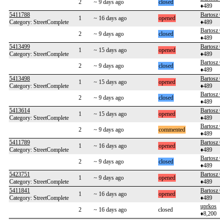
2
~ 9 days ago
closed
♦489
5411788
Bartosz
1
~ 16 days ago
opened
Category: StreetComplete
♦489
Bartosz
2
~ 9 days ago
closed
♦489
5413499
Bartosz
1
~ 15 days ago
opened
Category: StreetComplete
♦489
Bartosz
2
~ 9 days ago
closed
♦489
5413498
Bartosz
1
~ 15 days ago
opened
Category: StreetComplete
♦489
Bartosz
2
~ 9 days ago
closed
♦489
5413614
Bartosz
1
~ 15 days ago
opened
Category: StreetComplete
♦489
Bartosz
2
~ 9 days ago
commented
♦489
5411789
Bartosz
1
~ 16 days ago
opened
Category: StreetComplete
♦489
Bartosz
2
~ 9 days ago
closed
♦489
5423751
Bartosz
1
~ 9 days ago
opened
Category: StreetComplete
♦489
5411841
Bartosz
1
~ 16 days ago
opened
Category: StreetComplete
♦489
uprkos
2
~ 16 days ago
closed
♦8,200