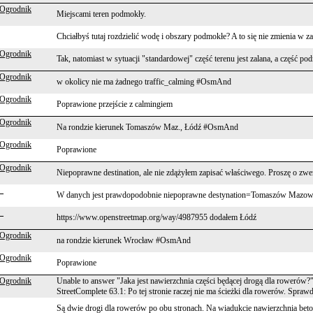
 Ogrodnik
Miejscami teren podmokły.
Chciałbyś tutaj rozdzielić wodę i obszary podmokłe? A to się nie zmienia w
 Ogrodnik
Tak, natomiast w sytuacji "standardowej" część terenu jest zalana, a część po
 Ogrodnik
w okolicy nie ma żadnego traffic_calming #OsmAnd
 Ogrodnik
Poprawione przejście z calmingiem
 Ogrodnik
Na rondzie kierunek Tomaszów Maz., Łódź #OsmAnd
 Ogrodnik
Poprawione
 Ogrodnik
Niepoprawne destination, ale nie zdążyłem zapisać właściwego. Proszę o zwe
_
W danych jest prawdopodobnie niepoprawne destynation=Tomaszów Mazowi
_
https://www.openstreetmap.org/way/4987955 dodałem Łódź
 Ogrodnik
na rondzie kierunek Wrocław #OsmAnd
 Ogrodnik
Poprawione
 Ogrodnik
Unable to answer "Jaka jest nawierzchnia części będącej drogą dla rowerów?
StreetComplete 63.1: Po tej stronie raczej nie ma ścieżki dla rowerów. Sprawd
Są dwie drogi dla rowerów po obu stronach. Na wiadukcie nawierzchnia bet