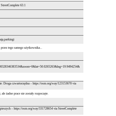
 StreetComplete 63.1
ają parkingi
e przez tego samego użytkownika...
98328346383534&zoom=0&lat=50.0265263&lng=19.9494254&
ście: Droga czwartorzędna – https://osm.org/way/123153670 via
 ale żadne prace nie zostały rozpoczęte.
a pieszych – https://osm.org/way/331728654 via StreetComplete