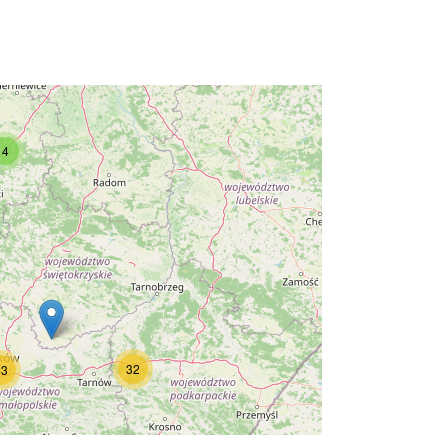
4
32
43