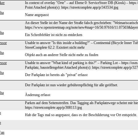
ker
In context of overlay "Orte" – auf Ebene 0: ServiceStore DB (Kiosk) – http
Point Attached photo(s): https://streetcomplete.app/p/343534.jpg
pha
Name angepasst
An dieser Stelle ist der Name der Straße falsch geschrieben: "Weimariscarisc
https://www.openstreetmap.org/note/new#map=16/50.97616/11.07503&laye
pha
Ein Schreibfehler ist nicht zu entdecken
essor
Unable to answer "Is this inside a building?" – Continental (Bicycle Inner 
StreetComplete 62.2: Existiert nicht mehr
pha
Objekt auch an anderer Stelle nicht mehr zu finden
essor
Unable to answer "What kind of parking is this?" – Parking Lot – https://os
Parkplatz, baustellengebiet Attached photo(s): https://streetcomplete.app/p/32
pha
Der Parkplatz ist bereits als "privat" erfasst
Der Parkplatz ist nun wieder gebührenpflichtig für alle geöffnet.
pha
Änderung erfasst
Parken auf dem Seitenstreifen. Das Tagging als Parkplatzwege scheint mir hie
https://streetcomplete.app/p/308113.jpg
b
Hab die Tags mal so angepasst, dass es der Beschilderung vor Ort entspricht.
b
Fan