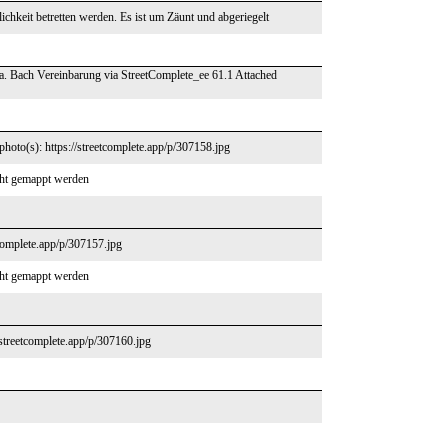
chkeit betretten werden. Es ist um Zäunt und abgeriegelt
 Bach Vereinbarung via StreetComplete_ee 61.1 Attached
hoto(s): https://streetcomplete.app/p/307158.jpg
cht gemappt werden
tcomplete.app/p/307157.jpg
cht gemappt werden
/streetcomplete.app/p/307160.jpg