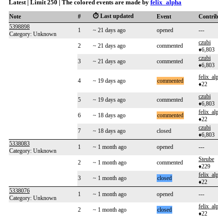
Latest | Limit 250 | The colored events are made by
felix_alpha
⏱️ Last updated
Note
#
Event
Contri
5398898
1
~ 21 days ago
opened
---
Category: Unknown
czubi
2
~ 21 days ago
commented
♦6,803
czubi
3
~ 21 days ago
commented
♦6,803
felix_al
4
~ 19 days ago
commented
♦22
czubi
5
~ 19 days ago
commented
♦6,803
felix_al
6
~ 18 days ago
commented
♦22
czubi
7
~ 18 days ago
closed
♦6,803
5338083
1
~ 1 month ago
opened
---
Category: Unknown
Steube
2
~ 1 month ago
commented
♦229
felix_al
3
~ 1 month ago
closed
♦22
5338076
1
~ 1 month ago
opened
---
Category: Unknown
felix_al
2
~ 1 month ago
closed
♦22