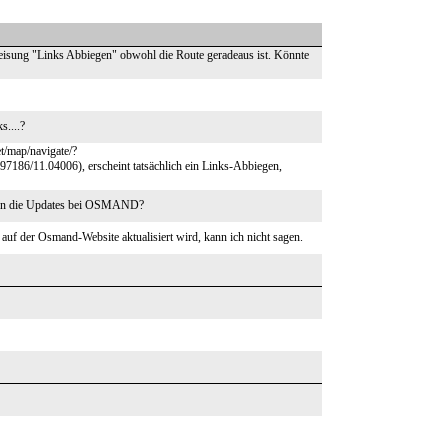
sung "Links Abbiegen" obwohl die Route geradeaus ist. Könnte
s....?
t/map/navigate/?
86/11.04006), erscheint tatsächlich ein Links-Abbiegen,
mmen die Updates bei OSMAND?
f der Osmand-Website aktualisiert wird, kann ich nicht sagen.