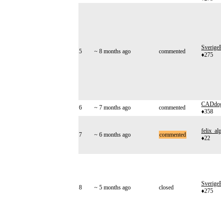
Sverige
5
~ 8 months ago
commented
♦275
CADdo
6
~ 7 months ago
commented
♦358
felix_al
7
~ 6 months ago
commented
♦22
Sverige
8
~ 5 months ago
closed
♦275