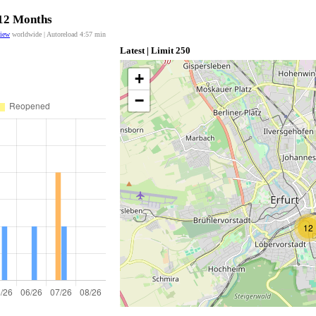
 12 Months
view
worldwide | Autoreload
4:56
min
Latest | Limit 250
+
−
12