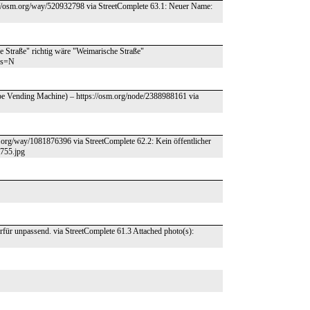
s://osm.org/way/520932798 via StreetComplete 63.1: Neuer Name:
he Straße" richtig wäre "Weimarische Straße"
rs=N
Tube Vending Machine) – https://osm.org/node/2388988161 via
m.org/way/1081876396 via StreetComplete 62.2: Kein öffentlicher
7755.jpg
rfür unpassend. via StreetComplete 61.3 Attached photo(s):