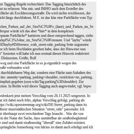
en Tagging-Regeln recherchiert: Das Tagging hinsichtlich des
 gut zu erfassen. Was mir, und IMHO auch dem Ersteller des
rkfläche als Erschliessungsstraße: Da wird nichts erschlossen, der
nicht längs durchfahren. M.E. ist das klar eine Parkfläche vom Typ
zwischen_Parken_auf_der_Stra%C3%9Fe_(lane)_und_Parken_im_Se
Fahrspur würde ich das aber *hier* in dem komplexen
parate Parkfläche* kartieren und diese entsprechend taggen, siehe
te_Parkpl%C3%A4tze_im_Stra%C3%9Fenraum. Und "layby" würde
g%3Dlayby#Difference_with_street-side_parking Seite zugunsten
bevor ich beim Hochladen gesehen habe, dass der Hinweise nun
" lostreten will habe ich nun erstmal diesen Hinweis reaktiviert
ur Diskussion. Grüße, Rolf
weg und eine Parkfläche ist es ja eigentlich wegen des
Straße verbunden wird
n durchfahrbaren Weg dar, sondern eine Fläche zum Anhalten des
äre: amenity=parking, parking=shoulder, restriction=no_parking,
 implizit gegeben (osm.wiki/Tag:parking%3Dshoulder). Zur
ction. In Berlin wird dieses Tagging auch angewendet, vgl. bspw.
edenkzeit jetzt meinen Vorschlag vom 26.11.2025 umgesetzt. In
ich dabei noch felix_alphas Vorschlag gefolgt, parking als
ttps://wiki.openstreetmap.org/wiki/DE:Street_parking dann ist
eser innerstädtischen Situation "street_side" passender. Ich
ür überhaupt zwei verschiedene Tags braucht... Was die von
 der Natur der Sache, dass unmittelbar als straßenbegleitend
sind und damit straßenseitig "überall" eine Zufahrt existiert.
sprüngliche Anmerkung von falcius ist damit auch erledigt und ich