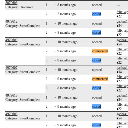
5079606
1
~ 8 months ago
opened
---
Category: Unknown
felix_al
2
~ 7 months ago
closed
♦22
4979612
gabbas1
1
~ 10 months ago
opened
Category: StreetComplete
♦54
felix_al
2
~ 8 months ago
closed
♦22
4979609
gabbas1
1
~ 10 months ago
opened
Category: StreetComplete
♦54
felix_al
2
~ 9 months ago
commented
♦22
felix_al
3
~ 8 months ago
closed
♦22
4979607
gabbas1
1
~ 10 months ago
opened
Category: StreetComplete
♦54
felix_al
2
~ 9 months ago
commented
♦22
felix_al
3
~ 8 months ago
closed
♦22
4979613
gabbas1
1
~ 10 months ago
opened
Category: StreetComplete
♦54
felix_al
2
~ 9 months ago
closed
♦22
4979608
gabbas1
1
~ 10 months ago
opened
Category: StreetComplete
♦54
felix_al
2
~ 9 months ago
closed
♦22