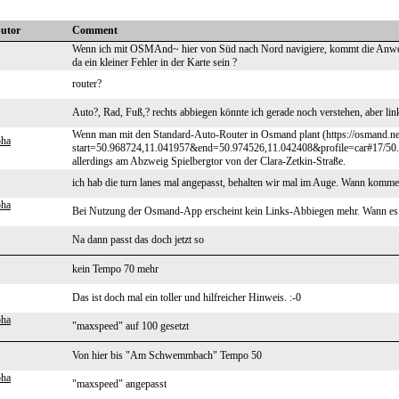
butor
Comment
Wenn ich mit OSMAnd~ hier von Süd nach Nord navigiere, kommt die Anwei
da ein kleiner Fehler in der Karte sein ?
router?
Auto?, Rad, Fuß,? rechts abbiegen könnte ich gerade noch verstehen, aber link
Wenn man mit den Standard-Auto-Router in Osmand plant (https://osmand.ne
pha
start=50.968724,11.041957&end=50.974526,11.042408&profile=car#17/50.971
allerdings am Abzweig Spielbergtor von der Clara-Zetkin-Straße.
ich hab die turn lanes mal angepasst, behalten wir mal im Auge. Wann ko
pha
Bei Nutzung der Osmand-App erscheint kein Links-Abbiegen mehr. Wann es au
Na dann passt das doch jetzt so
kein Tempo 70 mehr
Das ist doch mal ein toller und hilfreicher Hinweis. :-0
pha
"maxspeed" auf 100 gesetzt
Von hier bis "Am Schwemmbach" Tempo 50
pha
"maxspeed" angepasst