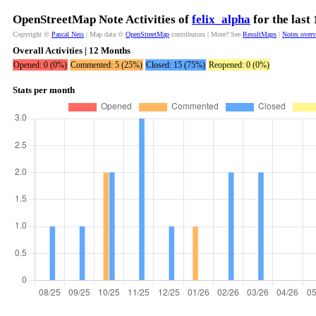
OpenStreetMap Note Activities of
felix_alpha
for the last
Copyright ©
Pascal Neis
| Map data ©
OpenStreetMap
contributors | More? See
ResultMaps
|
Notes over
Overall Activities | 12 Months
Opened: 0 (0%)
Commented: 5 (25%)
Closed: 15 (75%)
Reopened: 0 (0%)
Stats per month