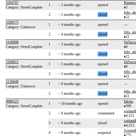
5284707
Rumguc
1
~ 2 months ago
opened
Category: StreetComplete
♦3
felix_al
2
~ 2 months ago
closed
♦22
5208575
1
~ 4 months ago
opened
---
Category: Unknown
felix_al
2
~ 4 months ago
closed
♦22
5169808
SirSucc
1
~ 5 months ago
opened
Category: StreetComplete
♦6
felix_al
2
~ 5 months ago
closed
♦22
5169815
SirSucc
1
~ 5 months ago
opened
Category: StreetComplete
♦6
felix_al
2
~ 5 months ago
closed
♦22
5120649
1
~ 6 months ago
opened
---
Category: Unknown
felix_al
2
~ 5 months ago
closed
♦22
4986525
falcius
1
~ 10 months ago
opened
Category: StreetComplete
♦399
wieland
2
~ 8 months ago
commented
♦4,313
wieland
3
~ 8 months ago
closed
♦4,313
Sverige
4
~ 8 months ago
reopened
♦275