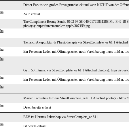
Dieser Park ist ein großes Privatgrundstück und kann NICHT von der Öffentli
pha
Zaun erfasst
The Compliment Beauty Studio 0162 97 58 646 01775831288 Mo-Fr 9-18 Sa.
photo(s): https://streetcomplete.app/p/307159.jpg
pha
Tierreich Akupunktur & Physiotherapie via StreetComplete_ee 61.1 Attached p
pha
Ein-Personen-Laden mit Öffnungszeiten nach Vereinbarung muss m.M.n. ni
pha
Gym 53 Fitness. via StreetComplete_ee 61.1 Attached photo(s): https://stree
pha
Ein-Personen-Laden mit Öffnungszeiten nach Vereinbarung muss m.M.n. ni
pha
Master Comsetics Info via StreetComplete_ee 61.1 Attached photo(s): https:/
pha
Daten bereits erfasst
BEV ist Hermes Paketshop via StreetComplete_ee 61.1
pha
Ist bereits erfasst