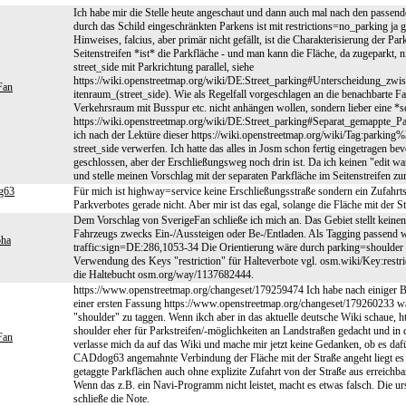
Ich habe mir die Stelle heute angeschaut und dann auch mal nach den passend
durch das Schild eingeschränkten Parkens ist mit restrictions=no_parking ja
Hinweises, falcius, aber primär nicht gefällt, ist die Charakterisierung der Pa
Seitenstreifen *ist* die Parkfläche - und man kann die Fläche, da zugeparkt, 
street_side mit Parkrichtung parallel, siehe
https://wiki.openstreetmap.org/wiki/DE:Street_parking#Unterscheidung_
Fan
itenraum_(street_side). Wie als Regelfall vorgeschlagen an die benachbarte 
Verkehrsraum mit Busspur etc. nicht anhängen wollen, sondern lieber eine *se
https://wiki.openstreetmap.org/wiki/DE:Street_parking#Separat_gemapp
ich nach der Lektüre dieser https://wiki.openstreetmap.org/wiki/Tag:parkin
street_side verwerfen. Ich hatte das alles in Josm schon fertig eingetragen 
geschlossen, aber der Erschließungsweg noch drin ist. Da ich keinen "edit war
und stelle meinen Vorschlag mit der separaten Parkfläche im Seitenstreifen z
g63
Für mich ist highway=service keine Erschließungsstraße sondern ein Zufahrts
Parkverbotes gerade nicht. Aber mir ist das egal, solange die Fläche mit der 
Dem Vorschlag von SverigeFan schließe ich mich an. Das Gebiet stellt keine
Fahrzeugs zwecks Ein-/Aussteigen oder Be-/Entladen. Als Tagging passend w
pha
traffic:sign=DE:286,1053-34 Die Orientierung wäre durch parking=shoulder
Verwendung des Keys "restriction" für Halteverbote vgl. osm.wiki/Key:restri
die Haltebucht osm.org/way/1137682444.
https://www.openstreetmap.org/changeset/179259474 Ich habe nach einiger B
einer ersten Fassung https://www.openstreetmap.org/changeset/179260233 war 
"shoulder" zu taggen. Wenn ikch aber in das aktuelle deutsche Wiki schaue, h
shoulder eher für Parkstreifen/-möglichkeiten an Landstraßen gedacht und in di
Fan
verlasse mich da auf das Wiki und mache mir jetzt keine Gedanken, ob es daf
CADdog63 angemahnte Verbindung der Fläche mit der Straße angeht liegt es in
getaggte Parkflächen auch ohne explizite Zufahrt von der Straße aus erreichbar 
Wenn das z.B. ein Navi-Programm nicht leistet, macht es etwas falsch. Die ur
schließe die Note.