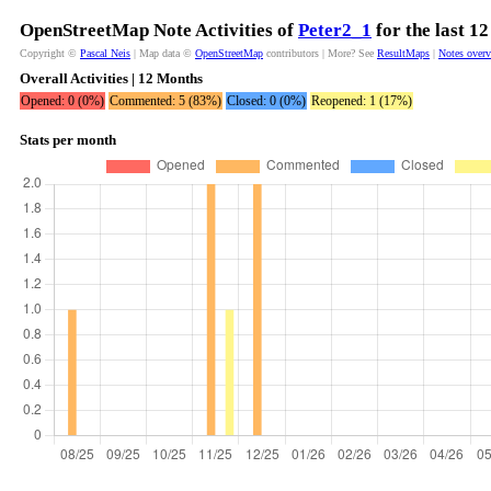
OpenStreetMap Note Activities of
Peter2_1
for the last 1
Copyright ©
Pascal Neis
| Map data ©
OpenStreetMap
contributors | More? See
ResultMaps
|
Notes over
Overall Activities | 12 Months
Opened: 0 (0%)
Commented: 5 (83%)
Closed: 0 (0%)
Reopened: 1 (17%)
Stats per month