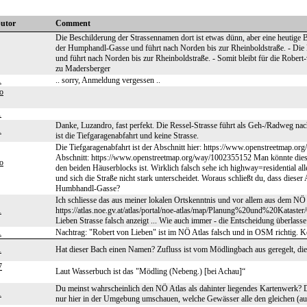
butor
Comment
Die Beschilderung der Strassennamen dort ist etwas dünn, aber eine heutige 
der Humphandl-Gasse und führt nach Norden bis zur Rheinboldstraße. - Die
und führt nach Norden bis zur Rheinboldstraße. - Somit bleibt für die Rober
zu Madersberger
1
.. sorry, Anmeldung vergessen ..
o
1
Danke, Luzandro, fast perfekt. Die Ressel-Strasse führt als Geh-/Radweg na
1
ist die Tiefgaragenabfahrt und keine Strasse.
Die Tiefgaragenabfahrt ist der Abschnitt hier: https://www.openstreetmap.or
Abschnitt: https://www.openstreetmap.org/way/1002355152 Man könnte diese
o
den beiden Häuserblocks ist. Wirklich falsch sehe ich highway=residential al
und sich die Straße nicht stark unterscheidet. Woraus schließt du, dass diese
Humbhandl-Gasse?
Ich schliesse das aus meiner lokalen Ortskenntnis und vor allem aus dem NÖ A
1
https://atlas.noe.gv.at/atlas/portal/noe-atlas/map/Planung%20und%20Katas
Lieben Strasse falsch anzeigt ... Wie auch immer - die Entscheidung überlasse 
1
Nachtrag: "Robert von Lieben" ist im NÖ Atlas falsch und in OSM richtig. K
1
Hat dieser Bach einen Namen? Zufluss ist vom Mödlingbach aus geregelt, die 
7
Laut Wasserbuch ist das "Mödling (Nebeng.) [bei Achau]“
Du meinst wahrscheinlich den NÖ Atlas als dahinter liegendes Kartenwerk? De
1
nur hier in der Umgebung umschauen, welche Gewässer alle den gleichen (a