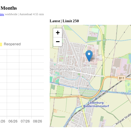
2 Months
view
worldwide | Autoreload
4:55
min
Latest | Limit 250
+
−