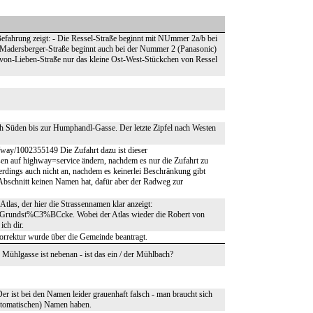
Befahrung zeigt: - Die Ressel-Straße beginnt mit NUmmer 2a/b bei
 Madersberger-Straße beginnt auch bei der Nummer 2 (Panasonic)
t-von-Lieben-Straße nur das kleine Ost-West-Stückchen von Ressel
ch Süden bis zur Humphandl-Gasse. Der letzte Zipfel nach Westen
g/way/1002355149 Die Zufahrt dazu ist dieser
n auf highway=service ändern, nachdem es nur die Zufahrt zu
lerdings auch nicht an, nachdem es keinerlei Beschränkung gibt
r Abschnitt keinen Namen hat, dafür aber der Radweg zur
tlas, der hier die Strassennamen klar anzeigt:
ter/Grundst%C3%BCcke. Wobei der Atlas wieder die Robert von
ich dir.
orrektur wurde über die Gemeinde beantragt.
Mühlgasse ist nebenan - ist das ein / der Mühlbach?
r ist bei den Namen leider grauenhaft falsch - man braucht sich
utomatischen) Namen haben.