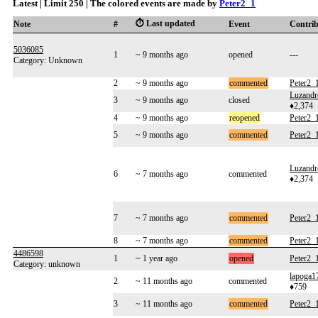
Latest | Limit 250 | The colored events are made by
Peter2_1
⏱️ Last updated
Note
#
Event
Contri
5036085
1
~ 9 months ago
opened
---
Category: Unknown
2
~ 9 months ago
commented
Peter2_
Luzandr
3
~ 9 months ago
closed
♦2,374
4
~ 9 months ago
reopened
Peter2_
5
~ 9 months ago
commented
Peter2_
Luzandr
6
~ 7 months ago
commented
♦2,374
7
~ 7 months ago
commented
Peter2_
8
~ 7 months ago
commented
Peter2_
4486598
1
~ 1 year ago
opened
Peter2_
Category: unknown
lapoga1
2
~ 11 months ago
commented
♦759
3
~ 11 months ago
commented
Peter2_