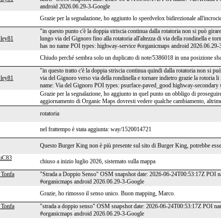
android 2026.06.29-3-Google
Grazie per la segnalazione, ho aggiunto lo speedvelox bidirezionale all'incr
"in questo punto c'è la doppia striscia continua dalla rotatoria non si può girar
ley81
lungo via del Gignoro fino alla rotatoria all'altezza di via della rondinella 
has no name POI types: highway-service #organicmaps android 2026.06.29-
Chiudo perché sembra solo un duplicato di note/5386018 in una posizione sba
"in questo tratto c'è la doppia striscia continua quindi dalla rotatoria non si p
ley81
via del Gignoro verso via della rondinella e tornare indietro grazie la rotor
name: Via del Gignoro POI types: psurface-paved_good highway-secondary
Grazie per la segnalazione, ho aggiunto in quel punto un obbligo di proseguire 
aggiornamento di Organic Maps dovresti vedere qualche cambiamento, altriment
rotatoria
nel frattempo è stata aggiunta: way/1520014721
Questo Burger King non è più presente sul sito di Burger King, potrebbe esser
niC83
chiuso a inizio luglio 2026, sistemato sulla mappa
 Tonfa
"Strada a Doppio Senso" OSM snapshot date: 2026-06-24T00:53:17Z POI na
#organicmaps android 2026.06.29-3-Google
Grazie, ho rimosso il senso unico. Buon mapping, Marco.
 Tonfa
"strada a doppio senso" OSM snapshot date: 2026-06-24T00:53:17Z POI nam
#organicmaps android 2026.06.29-3-Google