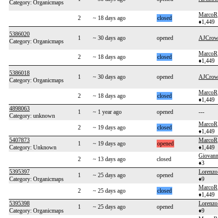
Category: Organicmaps
MarcoR
2
~ 18 days ago
closed
♦1,449
5386020
1
~ 30 days ago
opened
AJCrow
Category: Organicmaps
MarcoR
2
~ 18 days ago
closed
♦1,449
5386018
1
~ 30 days ago
opened
AJCrow
Category: Organicmaps
MarcoR
2
~ 18 days ago
closed
♦1,449
4898063
1
~ 1 year ago
opened
---
Category: unknown
MarcoR
2
~ 19 days ago
closed
♦1,449
5407873
MarcoR
1
~ 19 days ago
opened
Category: Unknown
♦1,449
Giovan
2
~ 13 days ago
closed
♦3
5395397
Lorenzo
1
~ 25 days ago
opened
Category: Organicmaps
♦9
MarcoR
2
~ 25 days ago
closed
♦1,449
5395398
Lorenzo
1
~ 25 days ago
opened
Category: Organicmaps
♦9