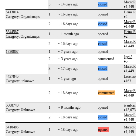
MarcoR
5
~ 14 days ago
closed
♦1,449
5413014
Heinz R
1
~ 16 days ago
opened
Category: Organicmaps
♦2
MarcoR
2
~ 16 days ago
closed
♦1,449
5344587
Heinz R
1
~ 1 month ago
opened
Category: Organicmaps
♦2
MarcoR
2
~ 16 days ago
closed
♦1,449
1720867
1
~ 7 years ago
opened
---
Jge45
2
~ 3 years ago
commented
♦5
MarcoR
3
~ 17 days ago
closed
♦1,449
4437845
Lorenzo
1
~ 1 year ago
opened
Category: unknown
♦163
MarcoR
2
~ 18 days ago
commented
♦1,449
5008740
ivanbra
1
~ 9 months ago
opened
Category: Unknown
♦13,073
MarcoR
2
~ 18 days ago
closed
♦1,449
5410485
MarcoR
1
~ 18 days ago
opened
Category: Unknown
♦1,449