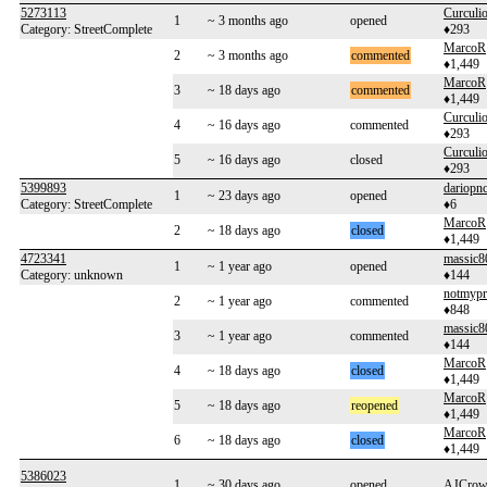
5273113
Curculi
1
~ 3 months ago
opened
Category: StreetComplete
♦293
MarcoR
2
~ 3 months ago
commented
♦1,449
MarcoR
3
~ 18 days ago
commented
♦1,449
Curculi
4
~ 16 days ago
commented
♦293
Curculi
5
~ 16 days ago
closed
♦293
5399893
dariopn
1
~ 23 days ago
opened
Category: StreetComplete
♦6
MarcoR
2
~ 18 days ago
closed
♦1,449
4723341
massic8
1
~ 1 year ago
opened
Category: unknown
♦144
notmyp
2
~ 1 year ago
commented
♦848
massic8
3
~ 1 year ago
commented
♦144
MarcoR
4
~ 18 days ago
closed
♦1,449
MarcoR
5
~ 18 days ago
reopened
♦1,449
MarcoR
6
~ 18 days ago
closed
♦1,449
5386023
1
~ 30 days ago
opened
AJCrow