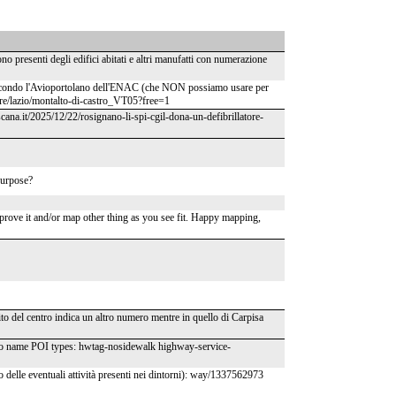
no presenti degli edifici abitati e altri manufatti con numerazione
a. Secondo l'Avioportolano dell'ENAC (che NON possiamo usare per
ture/lazio/montalto-di-castro_VT05?free=1
scana.it/2025/12/22/rosignano-li-spi-cgil-dona-un-defibrillatore-
 purpose?
prove it and/or map other thing as you see fit. Happy mapping,
ito del centro indica un altro numero mentre in quello di Carpisa
o name POI types: hwtag-nosidewalk highway-service-
 o delle eventuali attività presenti nei dintorni): way/1337562973