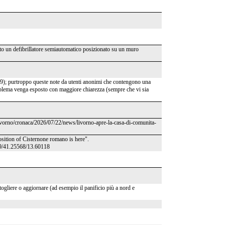
lato un defibrillatore semiautomatico posizionato su un muro
29); purtroppo queste note da utenti anonimi che contengono una
roblema venga esposto con maggiore chiarezza (sempre che vi sia
livorno/cronaca/2026/07/22/news/livorno-apre-la-casa-di-comunita-
sition of Cisternone romano is here".
9/41.25568/13.60118
ogliere o aggiornare (ad esempio il panificio più a nord e