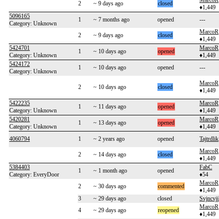
MarcoR
2
~ 9 days ago
closed
♦1,449
5096165
1
~ 7 months ago
opened
---
Category: Unknown
MarcoR
2
~ 9 days ago
closed
♦1,449
5424701
MarcoR
1
~ 10 days ago
opened
Category: Unknown
♦1,449
5424172
1
~ 10 days ago
opened
---
Category: Unknown
MarcoR
2
~ 10 days ago
closed
♦1,449
5422235
MarcoR
1
~ 11 days ago
opened
Category: Unknown
♦1,449
5420281
MarcoR
1
~ 13 days ago
opened
Category: Unknown
♦1,449
4060794
1
~ 2 years ago
opened
Tajtrdlik
MarcoR
2
~ 14 days ago
closed
♦1,449
5384403
FabC
1
~ 1 month ago
opened
Category: EveryDoor
♦54
MarcoR
2
~ 30 days ago
commented
♦1,449
3
~ 29 days ago
closed
Svjncvj
MarcoR
4
~ 29 days ago
reopened
♦1,449