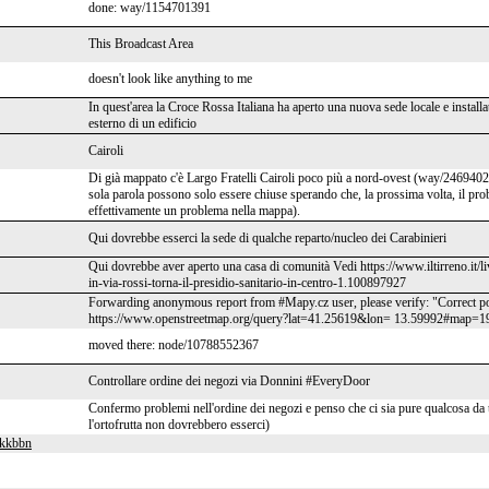
done: way/1154701391
This Broadcast Area
doesn't look like anything to me
In quest'area la Croce Rossa Italiana ha aperto una nuova sede locale e instal
esterno di un edificio
Cairoli
Di già mappato c'è Largo Fratelli Cairoli poco più a nord-ovest (way/246940
sola parola possono solo essere chiuse sperando che, la prossima volta, il p
effettivamente un problema nella mappa).
Qui dovrebbe esserci la sede di qualche reparto/nucleo dei Carabinieri
Qui dovrebbe aver aperto una casa di comunità Vedi https://www.iltirreno.it/
in-via-rossi-torna-il-presidio-sanitario-in-centro-1.100897927
Forwarding anonymous report from #Mapy.cz user, please verify: "Correct po
https://www.openstreetmap.org/query?lat=41.25619&lon= 13.59992#map=1
moved there: node/10788552367
Controllare ordine dei negozi via Donnini #EveryDoor
Confermo problemi nell'ordine dei negozi e penso che ci sia pure qualcosa da t
l'ortofrutta non dovrebbero esserci)
jkkbbn