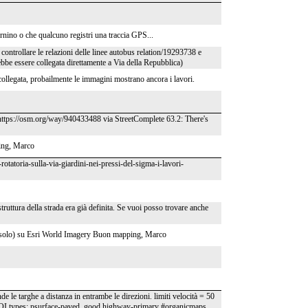
ornino o che qualcuno registri una traccia GPS...
controllare le relazioni delle linee autobus relation/19293738 e
be essere collegata direttamente a Via della Repubblica)
collegata, probailmente le immagini mostrano ancora i lavori.
– https://osm.org/way/940433488 via StreetComplete 63.2: There's
ing, Marco
tatoria-sulla-via-giardini-nei-pressi-del-sigma-i-lavori-
ruttura della strada era già definita. Se vuoi posso trovare anche
le (solo) su Esri World Imagery Buon mapping, Marco
 le targhe a distanza in entrambe le direzioni. limiti velocità = 50
OI types: psurface-paved_good highway-primary #organicmaps