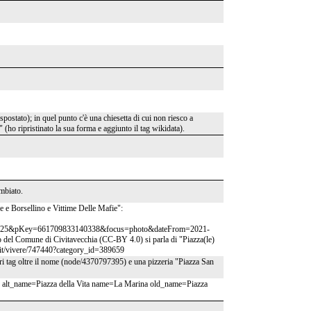
 spostato); in quel punto c'è una chiesetta di cui non riesco a
(ho ripristinato la sua forma e aggiunto il tag wikidata).
ambiato.
e e Borsellino e Vittime Delle Mafie":
3425&pKey=661709833140338&focus=photo&dateFrom=2021-
Comune di Civitavecchia (CC-BY 4.0) si parla di "Piazza(le)
it/it/vivere/747440?category_id=389659
 tag oltre il nome (node/4370797395) e una pizzeria "Piazza San
: alt_name=Piazza della Vita name=La Marina old_name=Piazza