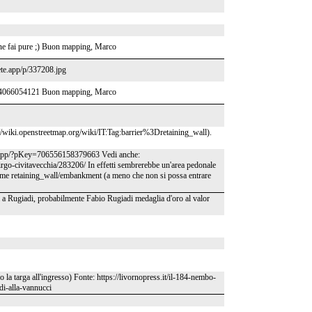
ne fai pure ;) Buon mapping, Marco
lete.app/p/337208.jpg
de/14066054121 Buon mapping, Marco
s://wiki.openstreetmap.org/wiki/IT:Tag:barrier%3Dretaining_wall).
com/app/?pKey=706556158379663 Vedi anche:
irgo-civitavecchia/283206/ In effetti sembrerebbe un'area pedonale
ome retaining_wall/embankment (a meno che non si possa entrare
a a Rugiadi, probabilmente Fabio Rugiadi medaglia d'oro al valor
no la targa all'ingresso) Fonte: https://livornopress.it/il-184-nembo-
di-alla-vannucci