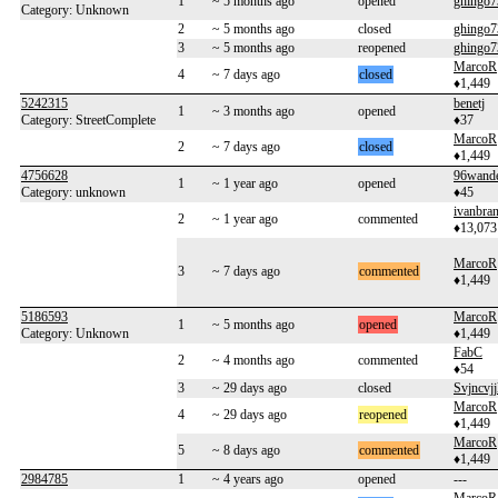
1
~ 5 months ago
opened
ghingo7
Category: Unknown
2
~ 5 months ago
closed
ghingo7
3
~ 5 months ago
reopened
ghingo7
MarcoR
4
~ 7 days ago
closed
♦1,449
5242315
benetj
1
~ 3 months ago
opened
Category: StreetComplete
♦37
MarcoR
2
~ 7 days ago
closed
♦1,449
4756628
96wande
1
~ 1 year ago
opened
Category: unknown
♦45
ivanbra
2
~ 1 year ago
commented
♦13,073
MarcoR
3
~ 7 days ago
commented
♦1,449
5186593
MarcoR
1
~ 5 months ago
opened
Category: Unknown
♦1,449
FabC
2
~ 4 months ago
commented
♦54
3
~ 29 days ago
closed
Svjncvj
MarcoR
4
~ 29 days ago
reopened
♦1,449
MarcoR
5
~ 8 days ago
commented
♦1,449
2984785
1
~ 4 years ago
opened
---