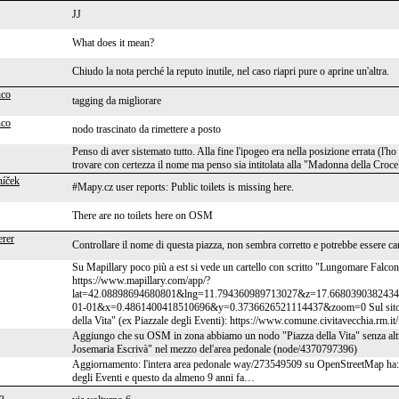
JJ
What does it mean?
Chiudo la nota perché la reputo inutile, nel caso riapri pure o aprine un'altra.
nco
tagging da migliorare
nco
nodo trascinato da rimettere a posto
Penso di aver sistemato tutto. Alla fine l'ipogeo era nella posizione errata (l'ho
trovare con certezza il nome ma penso sia intitolata alla "Madonna della Croce" 
níček
#Mapy.cz user reports: Public toilets is missing here.
There are no toilets here on OSM
rer
Controllare il nome di questa piazza, non sembra corretto e potrebbe essere c
Su Mapillary poco più a est si vede un cartello con scritto "Lungomare Falcon
https://www.mapillary.com/app/?
lat=42.08898694680801&lng=11.794360989713027&z=17.66803903824
01-01&x=0.4861400418510696&y=0.3736626521114437&zoom=0 Sul sito del 
della Vita" (ex Piazzale degli Eventi): https://www.comune.civitavecchia.rm.
Aggiungo che su OSM in zona abbiamo un nodo "Piazza della Vita" senza altri
Josemaria Escrivà" nel mezzo del'area pedonale (node/4370797396)
Aggiornamento: l'intera area pedonale way/273549509 su OpenStreetMap ha
degli Eventi e questo da almeno 9 anni fa…