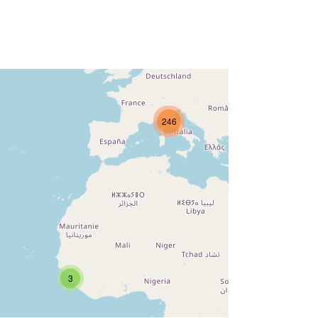
246
3