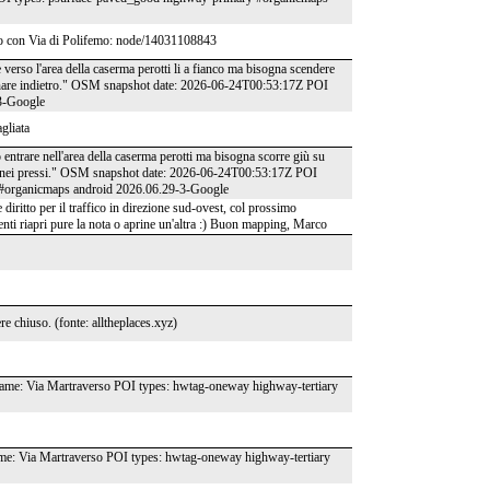
ocio con Via di Polifemo: node/14031108843
e verso l'area della caserma perotti li a fianco ma bisogna scendere
e tornare indietro." OSM snapshot date: 2026-06-24T00:53:17Z POI
3-Google
gliata
uò entrare nell'area della caserma perotti ma bisogna scorre giù su
ia li nei pressi." OSM snapshot date: 2026-06-24T00:53:17Z POI
 #organicmaps android 2026.06.29-3-Google
diritto per il traffico in direzione sud-ovest, col prossimo
i riapri pure la nota o aprine un'altra :) Buon mapping, Marco
e chiuso. (fonte: alltheplaces.xyz)
me: Via Martraverso POI types: hwtag-oneway highway-tertiary
e: Via Martraverso POI types: hwtag-oneway highway-tertiary