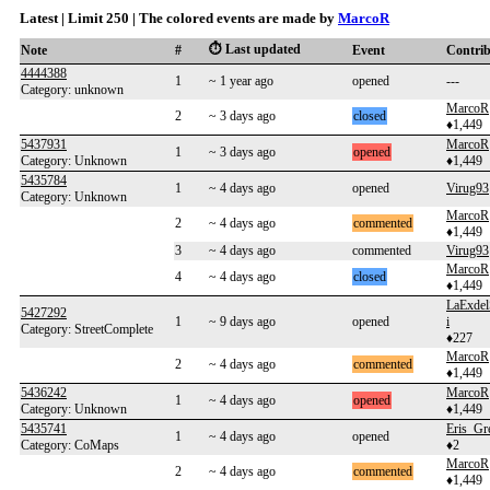
Latest | Limit 250 | The colored events are made by
MarcoR
⏱️ Last updated
Note
#
Event
Contri
4444388
1
~ 1 year ago
opened
---
Category: unknown
MarcoR
2
~ 3 days ago
closed
♦1,449
5437931
MarcoR
1
~ 3 days ago
opened
Category: Unknown
♦1,449
5435784
1
~ 4 days ago
opened
Virug93
Category: Unknown
MarcoR
2
~ 4 days ago
commented
♦1,449
3
~ 4 days ago
commented
Virug93
MarcoR
4
~ 4 days ago
closed
♦1,449
LaExdel
5427292
1
~ 9 days ago
opened
i
Category: StreetComplete
♦227
MarcoR
2
~ 4 days ago
commented
♦1,449
5436242
MarcoR
1
~ 4 days ago
opened
Category: Unknown
♦1,449
5435741
Eris_Gr
1
~ 4 days ago
opened
Category: CoMaps
♦2
MarcoR
2
~ 4 days ago
commented
♦1,449