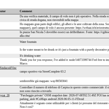
butor
Comment
Da una verifica materiale, il campo di volo non è più operativo. Nella strada so
civica di strada dogana, non rinvenibili nella mappa
Ho mappato gran parte degli edifici, gli alberi e le aree coltivate della zon
mappare), quel campo di volo è ancora presente: https://webaai.it/it/aviostrut
In piazza San Nicola 5 dovrebbe esserci un defibrillatore. Fonte: https://cgilto
alla-citta/
Water fountain
Is the water meant to be drunk or it's just a fountain with a purely decorative
It's drinking water
Thank you for you response, I've added it: node/14073399744 Feel free to im
Marco.
SindacodiVinc
campo sportivo via StreetComplete 63.2
sembrerebbe già mappato: way/80583041
Controllare il numero di telefono di Carpisa in questo centro commerciale: il s
non sono riuscito a trovarlo.
eyrat_28
"Parcheggio privato" OSM snapshot date: 2026-07-08T02:51:49Z POI has n
parking_aisle #CoMaps android 2026.06.05-11-FDroid
Attualmente è segnato come utilizzabile per i clienti (si presume del ristorante
Non è così?