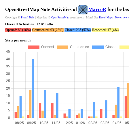
OpenStreetMap Note Activities of
MarcoR
for the la
Copyright ©
Pascal Neis
| Map data ©
OpenStreetMap
contributors | More? See
ResultMaps
|
Notes over
Overall Activities | 12 Months
Opened: 68 (16%)
Commented: 93 (23%)
Closed: 235 (57%)
Reopened: 17 (4%)
Stats per month