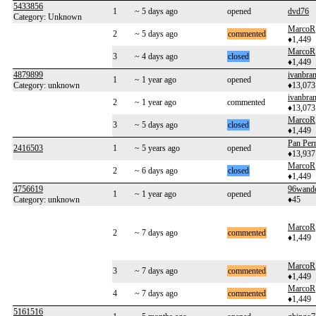
5433856
1
~ 5 days ago
opened
dvd76
Category: Unknown
MarcoR
2
~ 5 days ago
commented
♦1,449
MarcoR
3
~ 4 days ago
closed
♦1,449
4879899
ivanbra
1
~ 1 year ago
opened
Category: unknown
♦13,073
ivanbra
2
~ 1 year ago
commented
♦13,073
MarcoR
3
~ 5 days ago
closed
♦1,449
Pan Per
2416503
1
~ 5 years ago
opened
♦13,937
MarcoR
2
~ 6 days ago
closed
♦1,449
4756619
96wande
1
~ 1 year ago
opened
Category: unknown
♦45
MarcoR
2
~ 7 days ago
commented
♦1,449
MarcoR
3
~ 7 days ago
commented
♦1,449
MarcoR
4
~ 7 days ago
commented
♦1,449
5161516