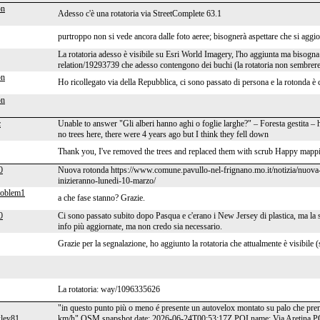
on
Adesso c'è una rotatoria via StreetComplete 63.1
purtroppo non si vede ancora dalle foto aeree; bisognerà aspettare che si aggi
La rotatoria adesso è visibile su Esri World Imagery, l'ho aggiunta ma bisogna 
relation/19293739 che adesso contengono dei buchi (la rotatoria non sembrereb
on
Ho ricollegato via della Repubblica, ci sono passato di persona e la rotonda è 
on
c
Unable to answer "Gli alberi hanno aghi o foglie larghe?" – Foresta gestita 
no trees here, there were 4 years ago but I think they fell down
Thank you, I've removed the trees and replaced them with scrub Happy mapp
0
Nuova rotonda https://www.comune.pavullo-nel-frignano.mo.it/notizia/nuova-ro
inizieranno-lunedi-10-marzo/
roblem1
a che fase stanno? Grazie.
0
Ci sono passato subito dopo Pasqua e c'erano i New Jersey di plastica, ma la st
info più aggiornate, ma non credo sia necessario.
Grazie per la segnalazione, ho aggiunto la rotatoria che attualmente è visibi
La rotatoria: way/1096335626
"in questo punto più o meno é presente un autovelox montato su palo che prende
ley81
km/h" OSM snapshot date: 2026-06-24T00:53:17Z POI name: Via Aretina P