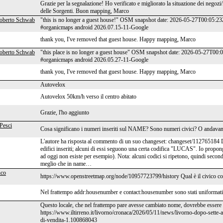
Grazie per la segnalazione! Ho verificato e migliorato la situazione dei negozi
delle Sorgenti. Buon mapping, Marco
oberto Schwab
"this is no longer a guest house!" OSM snapshot date: 2026-05-27T00:05:23
#organicmaps android 2026.07.15-11-Google
thank you, I've removed that guest house. Happy mapping, Marco
oberto Schwab
"this place is no longer a guest house" OSM snapshot date: 2026-05-27T00:
#organicmaps android 2026.05.27-11-Google
thank you, I've removed that guest house. Happy mapping, Marco
Autovelox
Autovelox 50km/h verso il centro abitato
Grazie, l'ho aggiunto
Pesci
Cosa significano i numeri inseriti sul NAME? Sono numeri civici? O andava
L'autore ha risposta al commento di un suo changeset: changeset/112765184 Dov
edifici inseriti; alcuni di essi seguono una certa codifica "LUCAS". Io propong
ad oggi non esiste per esempio). Nota: alcuni codici si ripetono, quindi secon
meglio che in name…
nco
https://www.openstreetmap.org/node/10957723799/history Qual è il civico co
Nel frattempo addr:housenumber e contact:housenumber sono stati uniformati
Questo locale, che nel frattempo pare avesse cambiato nome, dovrebbe essere 
https://www.iltirreno.it/livorno/cronaca/2026/05/11/news/livorno-dopo-sette-a
di-vendita-1.100868043