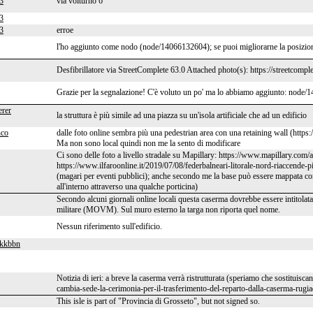
3
via volturno 6
3
3
erroe
l'ho aggiunto come nodo (node/14066132604); se puoi migliorarne la posizio
Desfibrillatore via StreetComplete 63.0 Attached photo(s): https://streetcomp
Grazie per la segnalazione! C'è voluto un po' ma lo abbiamo aggiunto: no
rer
la struttura è più simile ad una piazza su un'isola artificiale che ad un edificio
nco
dalle foto online sembra più una pedestrian area con una retaining wall (http
Ma non sono local quindi non me la sento di modificare
Ci sono delle foto a livello stradale su Mapillary: https://www.mapillary.
https://www.ilfaroonline.it/2019/07/08/federbalneari-litorale-nord-riaccende-p
(magari per eventi pubblici); anche secondo me la base può essere mappata c
all'interno attraverso una qualche porticina)
Secondo alcuni giornali online locali questa caserma dovrebbe essere intitolat
militare (MOVM). Sul muro esterno la targa non riporta quel nome.
Nessun riferimento sull'edificio.
jkkbbn
Notizia di ieri: a breve la caserma verrà ristrutturata (speriamo che sostituisca
cambia-sede-la-cerimonia-per-il-trasferimento-del-reparto-dalla-caserma-rugia
This isle is part of "Provincia di Grosseto", but not signed so.