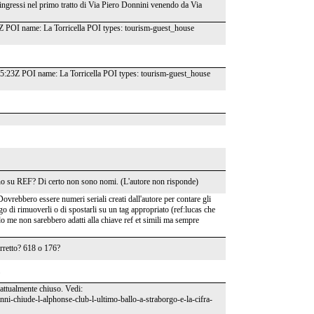
/ingressi nel primo tratto di Via Piero Donnini venendo da Via
Z POI name: La Torricella POI types: tourism-guest_house
05:23Z POI name: La Torricella POI types: tourism-guest_house
no su REF? Di certo non sono nomi. (L'autore non risponde)
rebbero essere numeri seriali creati dall'autore per contare gli
o di rimuoverli o di spostarli su un tag appropriato (ref:lucas che
do me non sarebbero adatti alla chiave ref et simili ma sempre
rretto? 618 o 176?
attualmente chiuso. Vedi:
nni-chiude-l-alphonse-club-l-ultimo-ballo-a-straborgo-e-la-cifra-