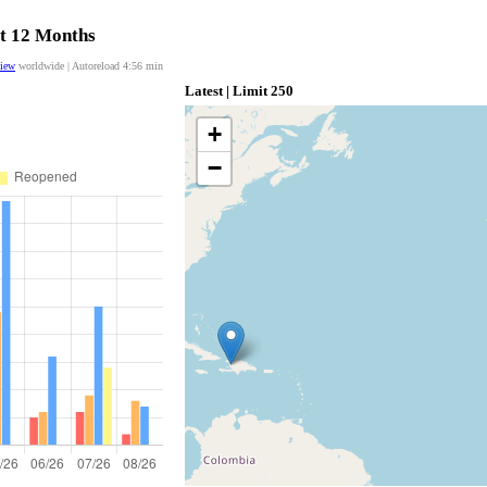
st 12 Months
view
worldwide | Autoreload
4:55
min
Latest | Limit 250
+
−