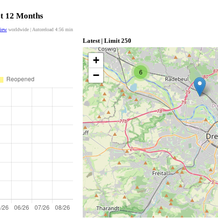
st 12 Months
view
worldwide | Autoreload
4:56
min
Latest | Limit 250
+
6
−