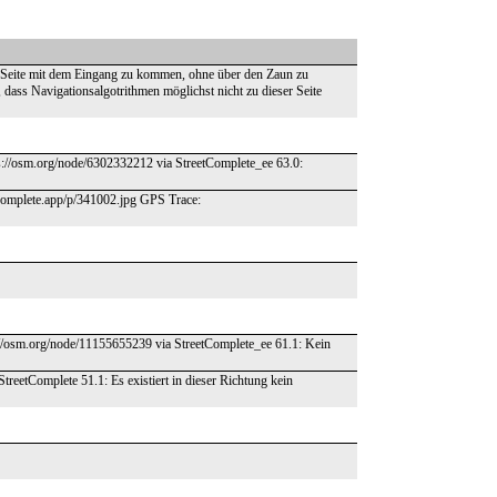
re Seite mit dem Eingang zu kommen, ohne über den Zaun zu
 dass Navigationsalgotrithmen möglichst nicht zu dieser Seite
ps://osm.org/node/6302332212 via StreetComplete_ee 63.0:
etcomplete.app/p/341002.jpg GPS Trace:
tps://osm.org/node/11155655239 via StreetComplete_ee 61.1: Kein
StreetComplete 51.1: Es existiert in dieser Richtung kein