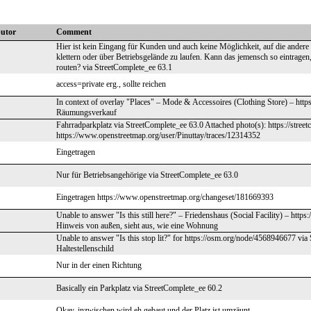
butor
Comment
Hier ist kein Eingang für Kunden und auch keine Möglichkeit, auf die ande
klettern oder über Betriebsgelände zu laufen. Kann das jemensch so eintragen,
routen? via StreetComplete_ee 63.1
access=private erg., sollte reichen
In context of overlay "Places" – Mode & Accessoires (Clothing Store) – htt
Räumungsverkauf
Fahrradparkplatz via StreetComplete_ee 63.0 Attached photo(s): https://stre
https://www.openstreetmap.org/user/Pinuttay/traces/12314352
Eingetragen
Nur für Betriebsangehörige via StreetComplete_ee 63.0
Eingetragen https://www.openstreetmap.org/changeset/181669393
Unable to answer "Is this still here?" – Friedenshaus (Social Facility) – ht
Hinweis von außen, sieht aus, wie eine Wohnung
Unable to answer "Is this stop lit?" for https://osm.org/node/4568946677 via 
Haltestellenschild
Nur in der einen Richtung
Basically ein Parkplatz via StreetComplete_ee 60.2
Okay, inzwischen wird eh gebaut und der Platz ist umzäunt