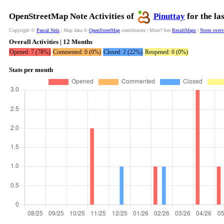
OpenStreetMap Note Activities of
Pinuttay
for the la
Copyright ©
Pascal Neis
| Map data ©
OpenStreetMap
contributors | More? See
ResultMaps
|
Notes over
Overall Activities | 12 Months
Opened: 7 (78%)
Commented: 0 (0%)
Closed: 2 (22%)
Reopened: 0 (0%)
Stats per month