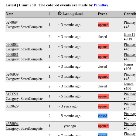
Latest | Limit 250 | The colored events are made by
Pinuttay
⏱️ Last updated
Note
#
Event
Contri
5279694
Pinuttay
1
~ 3 months ago
opened
Category: StreetComplete
♦45
limes11
2
~ 3 months ago
closed
♦9,191
5266882
Pinuttay
1
~ 3 months ago
opened
Category: StreetComplete
♦45
5266881
Pinuttay
1
~ 3 months ago
opened
Category: StreetComplete
♦45
Jonaes
2
~ 3 months ago
closed
♦196
5246939
Pinuttay
1
~ 3 months ago
opened
Category: StreetComplete
♦45
Jonaes
2
~ 3 months ago
closed
♦196
5173221
Pinuttay
1
~ 5 months ago
opened
Category: StreetComplete
♦45
Pinuttay
3639629
1
~ 3 years ago
opened
♦45
Pinuttay
2
~ 5 months ago
closed
♦45
4658894
Pinuttay
1
~ 1 year ago
opened
Category: StreetComplete
♦45
Pinuttay
2
~ 7 months ago
closed