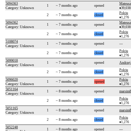
5094363
Mateusz
1
~ 7 months ago
opened
Category: Unknown
♦39,038
Polciu
2
~ 7 months ago
closed
♦1,276
5094362
Mateusz
1
~ 7 months ago
opened
Category: Unknown
♦39,038
Polciu
2
~ 7 months ago
closed
♦1,276
5108074
1
~ 7 months ago
opened
---
Category: Unknown
Polciu
2
~ 7 months ago
closed
♦1,276
5099018
1
~ 7 months ago
opened
Andrzej
Category: Unknown
Polciu
2
~ 7 months ago
closed
♦1,276
5096020
Polciu
1
~ 7 months ago
opened
Category: Unknown
♦1,276
5051164
1
~ 8 months ago
opened
marsim
Category: Unknown
Polciu
2
~ 8 months ago
closed
♦1,276
5051165
1
~ 8 months ago
opened
marsim
Category: Unknown
Polciu
2
~ 8 months ago
closed
♦1,276
5052248
1
~ 8 months ago
opened
---