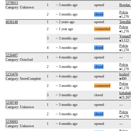
5279913
1
~ 3 months ago
opened
Bogdan
Category: Unknown
Polciu
2
~ 3 months ago
closed
♦1,276
4036148
1
~ 2 years ago
opened
Tajtrdlik
Polciu
2
~ 1 year ago
commented
♦1,276
Yoman
3
~ 3 months ago
commented
♦3,122
Polciu
4
~ 3 months ago
closed
♦1,276
5226497
1
~ 4 months ago
opened
---
Category: OsmAnd
Polciu
2
~ 3 months ago
closed
♦1,276
5233476
kozlorf
1
~ 4 months ago
opened
Category: StreetComplete
♦400
Polciu
2
~ 3 months ago
commented
♦1,276
kubahah
3
~ 3 months ago
closed
♦11,167
5238749
1
~ 3 months ago
opened
---
Category: Unknown
Polciu
2
~ 3 months ago
closed
♦1,276
5230693
1
~ 4 months ago
opened
---
Category: Unknown