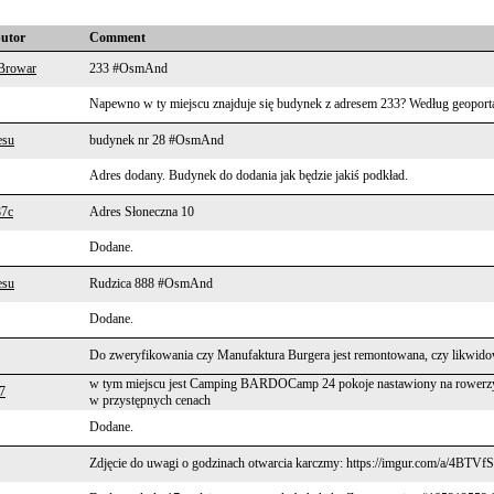
butor
Comment
Browar
233 #OsmAnd
Napewno w ty miejscu znajduje się budynek z adresem 233? Według geoportalu
su
budynek nr 28 #OsmAnd
Adres dodany. Budynek do dodania jak będzie jakiś podkład.
87c
Adres Słoneczna 10
Dodane.
su
Rudzica 888 #OsmAnd
Dodane.
Do zweryfikowania czy Manufaktura Burgera jest remontowana, czy likwid
w tym miejscu jest Camping BARDOCamp 24 pokoje nastawiony na rowerzyst
7
w przystępnych cenach
Dodane.
Zdjęcie do uwagi o godzinach otwarcia karczmy: https://imgur.com/a/4BTVf