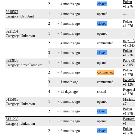
Polciu
2
~ 4 months ago
closed
♦1,276
5218577
1
~ 4 months ago
opened
---
Category: OsmAnd
Polciu
2
~ 4 months ago
closed
♦1,276
5221261
1
~ 4 months ago
opened
---
Category: Unknown
m_p_13
2
~ 4 months ago
commented
♦17,345
Polciu
3
~ 4 months ago
closed
♦1,276
5223879
Patryk2
1
~ 4 months ago
opened
Category: StreetComplete
♦3,905
Polciu
2
~ 4 months ago
commented
♦1,276
kwiatek
3
~ 1 month ago
commented
♦1,126
Rogoys
4
~ 25 days ago
closed
♦1,576
5135813
Mariusz
1
~ 6 months ago
opened
Category: Unknown
♦7
Polciu
2
~ 6 months ago
closed
♦1,276
5131233
Bartosz
1
~ 6 months ago
opened
Category: Unknown
♦1
Polciu
2
~ 6 months ago
closed
♦1,276