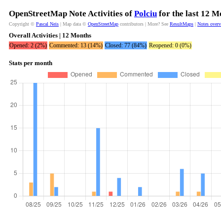
OpenStreetMap Note Activities of
Polciu
for the last 12 M
Copyright ©
Pascal Neis
| Map data ©
OpenStreetMap
contributors | More? See
ResultMaps
|
Notes over
Overall Activities | 12 Months
Opened: 2 (2%)
Commented: 13 (14%)
Closed: 77 (84%)
Reopened: 0 (0%)
Stats per month