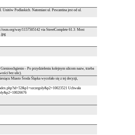
. Unitów Podlaskich. Natomiast ul. Pescantina jest od ul.
tps://osm.org/way/1157505142 via StreetComplete 61.3: Most
.jpg
Gienioochgienio - Po przydzieleniu kolejnym ulicom nazw, trzeba
wości bez ulic).
siącu Miasto Środa Śląska wycofało się z tej decyzji,
.pl/index.php?id=52&p1=szczegoly&p2=10023521 Uchwała
zegoly&p2=10026676