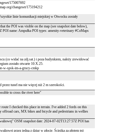
angeset/175007692
tmap.org/changeset/175194212
zystkie linie komunikacji miejskiej w Otwocku zostały
 that the POI was visible on the map (see snapshot date below),
5Z POI name: Ampułka POI types: amenity-veterinary #CoMaps
cu (co widać na zdj.sat.) i poza budynkiem, należy zrewidować
legium zostało otwarte 10.X.25.
rte-w-spsk-im-a-grucy-cmkp
d przez tunel ma nie więcej niż 2 m szerokości.
sible to cross the river here"
route I checked this place in terrain. I've added 2 fords on this
offroad cars, MX bikes and bicycle and pedestrians in wellies
ornwaliowej" OSM snapshot date: 2024-07-02T13:27:57Z POI has
nwaliowej przez jedną z dziur w płocie. Ścieżka za płotem też