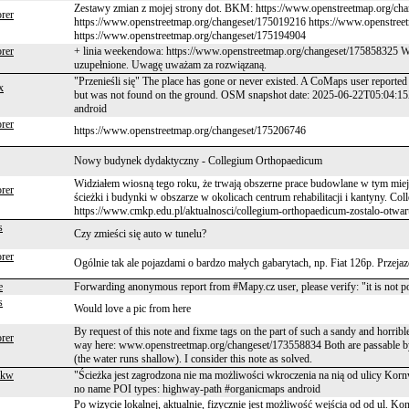
Zestawy zmian z mojej strony dot. BKM: https://www.openstreetmap.org/ch
rer
https://www.openstreetmap.org/changeset/175019216 https://www.openstree
https://www.openstreetmap.org/changeset/175194904
rer
+ linia weekendowa: https://www.openstreetmap.org/changeset/175858325 Ws
uzupełnione. Uwagę uważam za rozwiązaną.
"Przenieśli się" The place has gone or never existed. A CoMaps user reported
x
but was not found on the ground. OSM snapshot date: 2025-06-22T05:04:1
android
rer
https://www.openstreetmap.org/changeset/175206746
Nowy budynek dydaktyczny - Collegium Orthopaedicum
Widziałem wiosną tego roku, że trwają obszerne prace budowlane w tym miejs
rer
ścieżki i budynki w obszarze w okolicach centrum rehabilitacji i kantyny. Col
https://www.cmkp.edu.pl/aktualnosci/collegium-orthopaedicum-zostalo-otwa
s
Czy zmieści się auto w tunelu?
rer
Ogólnie tak ale pojazdami o bardzo małych gabarytach, np. Fiat 126p. Przejaz
e
Forwarding anonymous report from #Mapy.cz user, please verify: "it is not pos
s
Would love a pic from here
By request of this note and fixme tags on the part of such a sandy and horrible 
rer
way here: www.openstreetmap.org/changeset/173558834 Both are passable by 
(the water runs shallow). I consider this note as solved.
ekw
"Ścieżka jest zagrodzona nie ma możliwości wkroczenia na nią od ulicy K
no name POI types: highway-path #organicmaps android
Po wizycie lokalnej, aktualnie, fizycznie jest możliwość wejścia od od ul. Ko