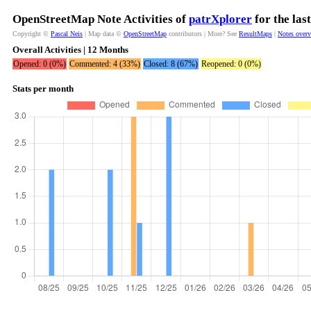
OpenStreetMap Note Activities of
patrXplorer
for the las
Copyright ©
Pascal Neis
| Map data ©
OpenStreetMap
contributors | More? See
ResultMaps
|
Notes over
Overall Activities | 12 Months
Opened: 0 (0%)
Commented: 4 (33%)
Closed: 8 (67%)
Reopened: 0 (0%)
Stats per month