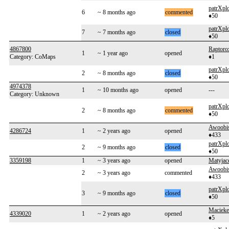
patrXplo
6
~ 8 months ago
commented
♦50
patrXplo
7
~ 7 months ago
closed
♦50
4867800
Raptoro
1
~ 1 year ago
opened
Category: CoMaps
♦1
patrXplo
2
~ 8 months ago
closed
♦50
4974378
1
~ 10 months ago
opened
---
Category: Unknown
patrXplo
2
~ 8 months ago
commented
♦50
Awoobi
4286724
1
~ 2 years ago
opened
♦433
patrXplo
2
~ 9 months ago
closed
♦50
3359198
1
~ 3 years ago
opened
Matyjac
Awoobi
2
~ 3 years ago
commented
♦433
patrXplo
3
~ 9 months ago
closed
♦50
Maciek
4339020
1
~ 2 years ago
opened
♦5