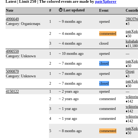
Latest | Limit 250 | The colored events are made by
patrXplorer
⏱️ Last updated
Note
#
Event
Contri
4996649
2BOTW
1
~ 9 months ago
opened
Category: Organicmaps
♦3
patrXplo
2
~ 4 months ago
commented
♦50
kubahah
3
~ 4 months ago
closed
♦11,180
4990559
1
~ 10 months ago
opened
---
Category: Unknown
patrXplo
2
~ 7 months ago
closed
♦50
5090879
Orogi
1
~ 7 months ago
opened
Category: Unknown
♦3
patrXplo
2
~ 7 months ago
closed
♦50
4150122
1
~ 2 years ago
opened
---
wiktoriu
2
~ 2 years ago
commented
♦142
wiktoriu
3
~ 1 year ago
commented
♦142
wiktoriu
4
~ 1 year ago
commented
♦142
patrXplo
5
~ 8 months ago
commented
♦50