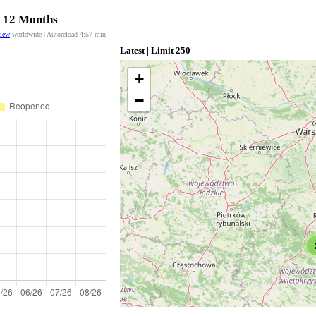
t 12 Months
view
worldwide | Autoreload
4:57
min
Latest | Limit 250
+
−