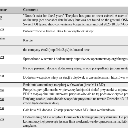
butor
Comment
"Doesn't exist for like 5 years" The place has gone or never existed. A user o
P
on the map (see snapshot date below), but was not found on the ground. O
Sweet POI types: shop-convenience #organicmaps android 2025.10.05-7-Go
rer
Potwierdzone w terenie. Brak tu jakiegolwiek sklepu.
aha
Kasuję
the company eko2 (http://eko2.pl/) is located here
rer
Sprawdzone w terenie i dodane tutaj: https://www.openstreetmap.org/change
Na obu peronach dodano dodatkową wiatę, w obu przypadkach jest ona usy
rer
Dodałem wszystkie wiaty na stacji Sulejówek w zestawie zmian: https://ww
Brak linii komunikacji miejskiej w Otwocku (linie M1 i M2)
ssz
Pomysł super tylko trzeba w pierwszej kolejności dodać przystanki w odpowie
PDF z mapką obu linii i nazwami przystanków ale na tej podstawie ciężko pow
ssz
Dziękuję osobie, która dodała wszystkie przystanki na terenie Otwocka <3.
chwili będę dodawać dalej.
ssz
Cała linia M1 dodana. Zostaje jeszcze nowa M3 i linia weekendowa.
Dodałem linię M3 w obydwu kierunkach z brakującymi przystankami. Co prawd
rer
komunikacyjnej pozostaje jeszcze linia weekendowa do opracowania nad którą 
zamykam.