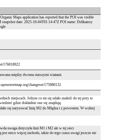
f Organic Maps application has reported that the POI was visible
SM snapshot date: 2025-10-04T01:14:47Z POI name: Delikatesy
ogle
set/176018922
tuowana między dwoma starszymi wiatami.
w.openstreetmap.org/changeset/175980132
dnich miejscach. Jedyne co mi się udało znaleźć do tej pory to
iedzieć gdzie dokładnie one się znajdują.
 Udało się narysować linię M2 do Mlądza i z powrotem. W wolnej
a uwaga dotyczyła linii M1 i M2 ale w tej sieci
jest nieco więcej zachodu, także do tego czasu uwagi jeszcze nie