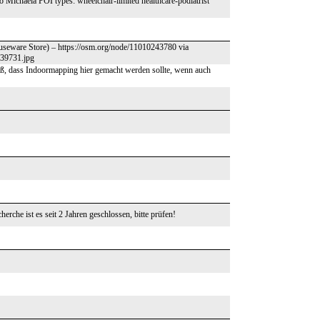
ichaela POI types: wheelchair-limited healthcare-podiatrist
ouseware Store) – https://osm.org/node/11010243780 via
339731.jpg
groß, dass Indoormapping hier gemacht werden sollte, wenn auch
erche ist es seit 2 Jahren geschlossen, bitte prüfen!