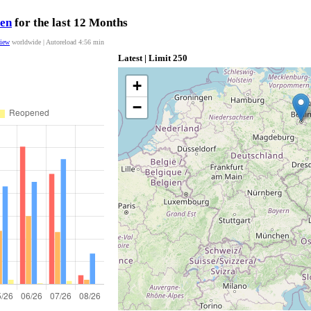
en
for the last 12 Months
view
worldwide | Autoreload
4:55
min
Latest | Limit 250
+
−