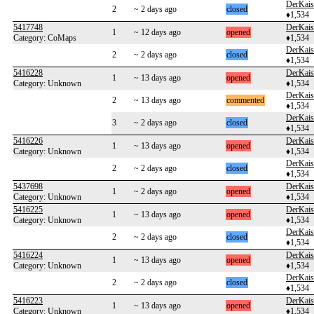
DerKais
2
~ 2 days ago
closed
♦1,534
5417748
DerKais
1
~ 12 days ago
opened
Category: CoMaps
♦1,534
DerKais
2
~ 2 days ago
closed
♦1,534
5416228
DerKais
1
~ 13 days ago
opened
Category: Unknown
♦1,534
DerKais
2
~ 13 days ago
commented
♦1,534
DerKais
3
~ 2 days ago
closed
♦1,534
5416226
DerKais
1
~ 13 days ago
opened
Category: Unknown
♦1,534
DerKais
2
~ 2 days ago
closed
♦1,534
5437698
DerKais
1
~ 2 days ago
opened
Category: Unknown
♦1,534
5416225
DerKais
1
~ 13 days ago
opened
Category: Unknown
♦1,534
DerKais
2
~ 2 days ago
closed
♦1,534
5416224
DerKais
1
~ 13 days ago
opened
Category: Unknown
♦1,534
DerKais
2
~ 2 days ago
closed
♦1,534
5416223
DerKais
1
~ 13 days ago
opened
Category: Unknown
♦1,534