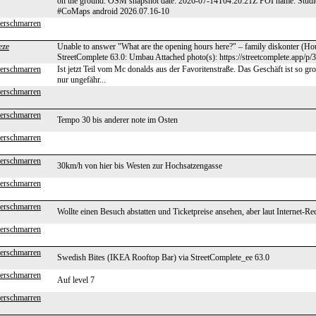
on the ground. OSM snapshot date: 2026-07-14T04:20:21Z POI name: Studio M
#CoMaps android 2026.07.16-10
erschmarren
eze
Unable to answer "What are the opening hours here?" – family diskonter (H
StreetComplete 63.0: Umbau Attached photo(s): https://streetcomplete.app/p/
erschmarren
Ist jetzt Teil vom Mc donalds aus der Favoritenstraße. Das Geschäft ist so 
nur ungefähr...
erschmarren
erschmarren
Tempo 30 bis anderer note im Osten
erschmarren
erschmarren
30km/h von hier bis Westen zur Hochsatzengasse
erschmarren
erschmarren
Wollte einen Besuch abstatten und Ticketpreise ansehen, aber laut Internet-Rech
erschmarren
erschmarren
Swedish Bites (IKEA Rooftop Bar) via StreetComplete_ee 63.0
erschmarren
Auf level 7
erschmarren