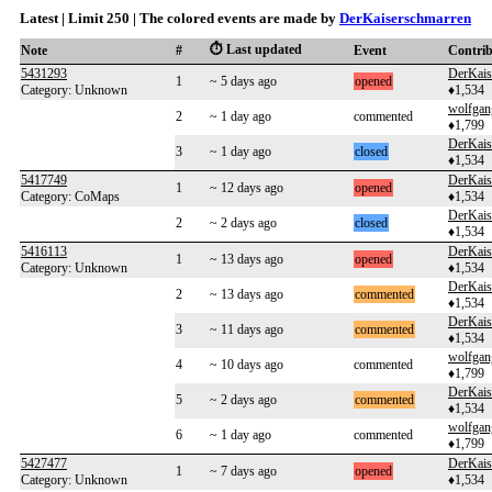
Latest | Limit 250 | The colored events are made by
DerKaiserschmarren
⏱️ Last updated
Note
#
Event
Contri
5431293
DerKais
1
~ 5 days ago
opened
Category: Unknown
♦1,534
wolfgan
2
~ 1 day ago
commented
♦1,799
DerKais
3
~ 1 day ago
closed
♦1,534
5417749
DerKais
1
~ 12 days ago
opened
Category: CoMaps
♦1,534
DerKais
2
~ 2 days ago
closed
♦1,534
5416113
DerKais
1
~ 13 days ago
opened
Category: Unknown
♦1,534
DerKais
2
~ 13 days ago
commented
♦1,534
DerKais
3
~ 11 days ago
commented
♦1,534
wolfgan
4
~ 10 days ago
commented
♦1,799
DerKais
5
~ 2 days ago
commented
♦1,534
wolfgan
6
~ 1 day ago
commented
♦1,799
5427477
DerKais
1
~ 7 days ago
opened
Category: Unknown
♦1,534