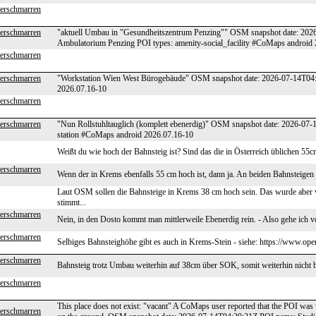
erschmarren
erschmarren
"aktuell Umbau in "Gesundheitszentrum Penzing"" OSM snapshot date: 2026
Ambulatorium Penzing POI types: amenity-social_facility #CoMaps android
erschmarren
erschmarren
"Workstation Wien West Bürogebäude" OSM snapshot date: 2026-07-14T04:
2026.07.16-10
erschmarren
erschmarren
"Nun Rollstuhltauglich (komplett ebenerdig)" OSM snapshot date: 2026-07
station #CoMaps android 2026.07.16-10
Weißt du wie hoch der Bahnsteig ist? Sind das die in Österreich üblichen 55
erschmarren
Wenn der in Krems ebenfalls 55 cm hoch ist, dann ja. An beiden Bahnsteigen 
Laut OSM sollen die Bahnsteige in Krems 38 cm hoch sein. Das wurde aber v
stimmt...
erschmarren
Nein, in den Dosto kommt man mittlerweile Ebenerdig rein. - Also gehe ich 
erschmarren
Selbiges Bahnsteighöhe gibt es auch in Krems-Stein - siehe: https://www.op
erschmarren
Bahnsteig trotz Umbau weiterhin auf 38cm über SOK, somit weiterhin nicht ba
erschmarren
This place does not exist: "vacant" A CoMaps user reported that the POI was 
erschmarren