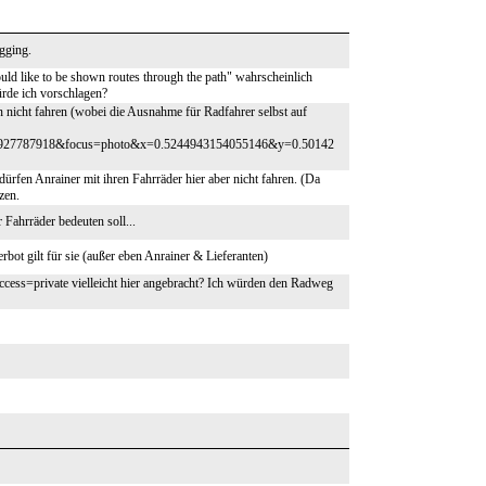
gging.
ld like to be shown routes through the path" wahrscheinlich
ürde ich vorschlagen?
n nicht fahren (wobei die Ausnahme für Radfahrer selbst auf
927787918&focus=photo&x=0.5244943154055146&y=0.50142
 dürfen Anrainer mit ihren Fahrräder hier aber nicht fahren. (Da
zen.
Fahrräder bedeuten soll...
ot gilt für sie (außer eben Anrainer & Lieferanten)
 access=private vielleicht hier angebracht? Ich würden den Radweg