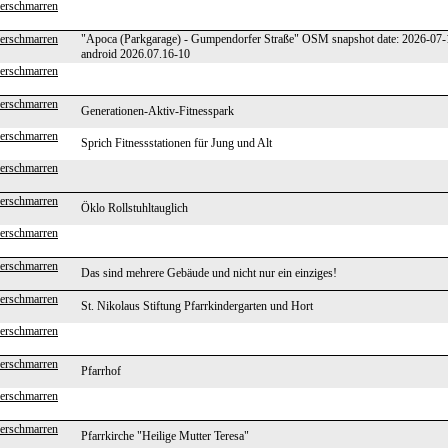
erschmarren
erschmarren
"Apoca (Parkgarage) - Gumpendorfer Straße" OSM snapshot date: 2026-07
android 2026.07.16-10
erschmarren
erschmarren
Generationen-Aktiv-Fitnesspark
erschmarren
Sprich Fitnessstationen für Jung und Alt
erschmarren
erschmarren
Öklo Rollstuhltauglich
erschmarren
erschmarren
Das sind mehrere Gebäude und nicht nur ein einziges!
erschmarren
St. Nikolaus Stiftung Pfarrkindergarten und Hort
erschmarren
erschmarren
Pfarrhof
erschmarren
erschmarren
Pfarrkirche "Heilige Mutter Teresa"