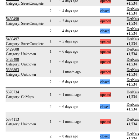
1
~ 4 days ago
opened
Category: StreetComplete
♦1,534
DerKais
2
~ 4 days ago
closed
♦1,534
5430498
DerKais
1
~ 5 days ago
opened
Category: StreetComplete
♦1,534
DerKais
2
~ 4 days ago
closed
♦1,534
5430497
DerKais
1
~ 5 days ago
opened
Category: StreetComplete
♦1,534
5429608
DerKais
1
~ 6 days ago
opened
Category: Unknown
♦1,534
5429490
DerKais
1
~ 6 days ago
opened
Category: Unknown
♦1,534
5366863
DerKais
1
~ 1 month ago
opened
Category: Unknown
♦1,534
DerKais
2
~ 6 days ago
closed
♦1,534
5370734
DerKais
1
~ 1 month ago
opened
Category: CoMaps
♦1,534
DerKais
2
~ 6 days ago
closed
♦1,534
5374113
DerKais
1
~ 1 month ago
opened
Category: Unknown
♦1,534
DerKais
2
~ 6 days ago
closed
♦1,534