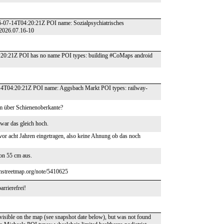
-07-14T04:20:21Z POI name: Sozialpsychiatrisches
 2026.07.16-10
20:21Z POI has no name POI types: building #CoMaps android
-14T04:20:21Z POI name: Aggsbach Markt POI types: railway-
cm über Schienenoberkante?
war das gleich hoch.
or acht Jahren eingetragen, also keine Ahnung ob das noch
von 55 cm aus.
enstreetmap.org/note/5410625
rrierefrei!
visible on the map (see snapshot date below), but was not found