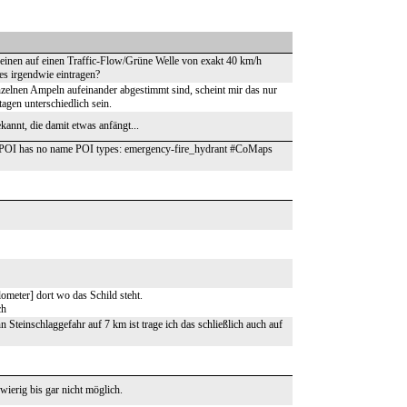
inen auf einen Traffic-Flow/Grüne Welle von exakt 40 km/h
es irgendwie eintragen?
nzelnen Ampeln aufeinander abgestimmt sind, scheint mir das nur
agen unterschiedlich sein.
kannt, die damit etwas anfängt...
POI has no name POI types: emergency-fire_hydrant #CoMaps
ometer] dort wo das Schild steht.
ch
 Steinschlaggefahr auf 7 km ist trage ich das schließlich auch auf
erig bis gar nicht möglich.