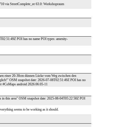
0710 via StreetComplete_ee 63.0: Workshopraum
8T02:51:49Z POI has no name POI types: amenity-
wischen einer 20-30cm dünnen Lücke vom Weg zwischen den
tauglich!" OSM snapshot date: 2026-07-08T02:51:49Z POI has no
ter #CoMaps android 2026.06.05-11
paths in this area" OSM snapshot date: 2025-08-04T05:22:58Z POI
everything seems to be working as it should.