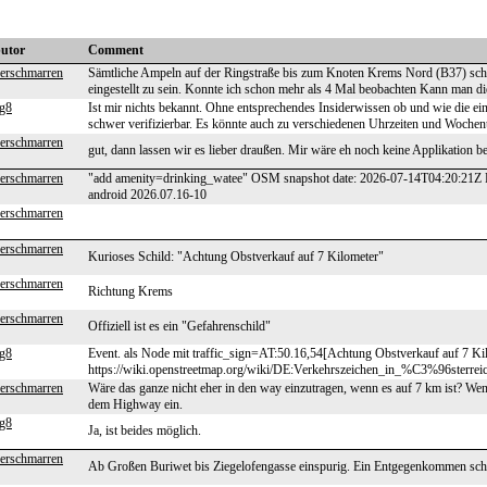
butor
Comment
erschmarren
Sämtliche Ampeln auf der Ringstraße bis zum Knoten Krems Nord (B37) sche
eingestellt zu sein. Konnte ich schon mehr als 4 Mal beobachten Kann man di
g8
Ist mir nichts bekannt. Ohne entsprechendes Insiderwissen ob und wie die ei
schwer verifizierbar. Es könnte auch zu verschiedenen Uhrzeiten und Wochent
erschmarren
gut, dann lassen wir es lieber draußen. Mir wäre eh noch keine Applikation be
erschmarren
"add amenity=drinking_watee" OSM snapshot date: 2026-07-14T04:20:21Z 
android 2026.07.16-10
erschmarren
erschmarren
Kurioses Schild: "Achtung Obstverkauf auf 7 Kilometer"
erschmarren
Richtung Krems
erschmarren
Offiziell ist es ein "Gefahrenschild"
g8
Event. als Node mit traffic_sign=AT:50.16,54[Achtung Obstverkauf auf 7 Kil
https://wiki.openstreetmap.org/wiki/DE:Verkehrszeichen_in_%C3%96sterrei
erschmarren
Wäre das ganze nicht eher in den way einzutragen, wenn es auf 7 km ist? Wenn
dem Highway ein.
g8
Ja, ist beides möglich.
erschmarren
Ab Großen Buriwet bis Ziegelofengasse einspurig. Ein Entgegenkommen schwi