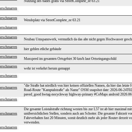
Nutzung des bades gratis via StreetComplete_ee 63.21
erschmarren
erschmarren
Wendeplatz via StreetComplete_ee 63.21
erschmarren
erschmarren
Neubau Umspannwerk, vermutlich da das alte nicht gegen Hochwasser geschü
erschmarren
hier gehlen etliche gebäude
erschmarren
Maxspeed im gesamten Ortsgebiet 30 km/h laut Ortseingangschild
erschmarren
wehr ist verkehrt herum gemappt
erschmarren
"die Straße hat nördlich von hier keinen offiziellen Namen, da hier das letzt
erschmarren
Road-Route "Kamptalstraße" als Name" OSM snapshot date: 2026-06-24T02:
paved_good hwtag-nocycleway highway-primary #CoMaps android 2026.06
erschmarren
Die gesamte Loistalstraße richtung westen bis zur L57 ist ab hier maximal mit 
erschmarren
unübersichtlichen Stellen, sondern auch am Schotter. Die gesamte Fahrzeit vo
Fahrverhalten fast 20 Minuten, somit deutlich mehr als jeder Router derzeit v
verwenden.
erschmarren