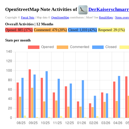
OpenStreetMap Note Activities of
DerKaiserschmarr
Copyright ©
Pascal Neis
| Map data ©
OpenStreetMap
contributors | More? See
ResultMaps
|
Notes over
Overall Activities | 12 Months
Opened: 885 (37%)
Commented: 479 (20%)
Closed: 1,010 (42%)
Reopened: 29 (1%)
Stats per month