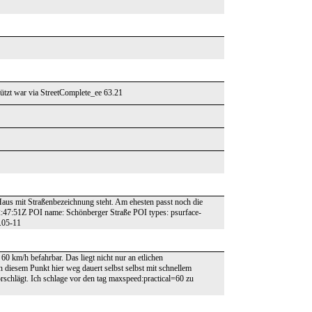
tzt war via StreetComplete_ee 63.21
e Haus mit Straßenbezeichnung steht. Am ehesten passt noch die
47:51Z POI name: Schönberger Straße POI types: psurface-
.05-11
60 km/h befahrbar. Das liegt nicht nur an etlichen
n diesem Punkt hier weg dauert selbst selbst mit schnellem
orschlägt. Ich schlage vor den tag maxspeed:practical=60 zu