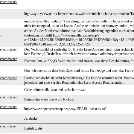
erschmarren
highway=cycleway mit bicycle=no ist wahrscheinlich nicht das sinnvollste Ta
und die User-Begründung "I am using this path often with my bicycle and wou
nicht überzeugend, es so zu lassen. Am besten wieder auf footway ändern, w
östlich An der Niederhaid dürfte man laut Beschilderung eigentlich auch scho
o
Radrouten oft fehlt) https://www.mapillary.com/app/?
z=17&lat=48.20438165989819&lng=16.26650476420309&pKey=1311968
65919961454&zoom=0.22953328232593725
erschmarren
Das Verbotschild ist eindeutig für Kfz die keine Anrainer sind. Rein rechtlich
kein Fahrzeug) Deshalb würde ich bicycle=unknown oder bicycle=private set
erschmarren
Eventuell mal auf Sag's Wien melden und fragen, was diese Beschilderung für 
Hm, wie meinst du das? Fahrräder sind schon Fahrzeuge und auch das Fahrverb
erschmarren
Pardon, ich dachte da steht Kraftfahrzeuge. Da hast du natürlich recht. Wäre
jedenfalls auf eine Service Road oder eine Land Access Road abstufen.
Gehen dürfen alle, also evtl. vehicle=private
erschmarren
Stimmt das wäre hier wohl Richtig!
erschmarren
https://www.openstreetmap.org/way/1533191 passt es so?
Ja, danke
erschmarren
Eintritt gratis