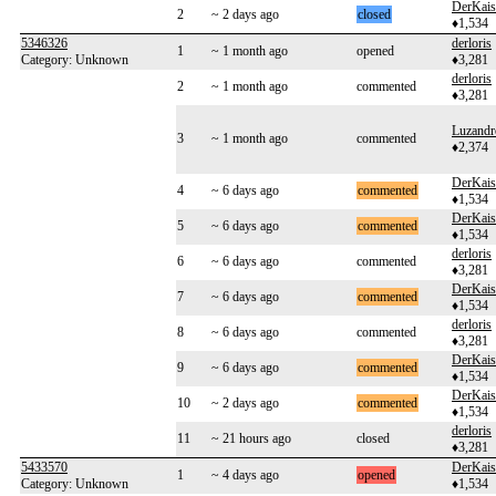
DerKais
2
~ 2 days ago
closed
♦1,534
5346326
derloris
1
~ 1 month ago
opened
Category: Unknown
♦3,281
derloris
2
~ 1 month ago
commented
♦3,281
Luzandr
3
~ 1 month ago
commented
♦2,374
DerKais
4
~ 6 days ago
commented
♦1,534
DerKais
5
~ 6 days ago
commented
♦1,534
derloris
6
~ 6 days ago
commented
♦3,281
DerKais
7
~ 6 days ago
commented
♦1,534
derloris
8
~ 6 days ago
commented
♦3,281
DerKais
9
~ 6 days ago
commented
♦1,534
DerKais
10
~ 2 days ago
commented
♦1,534
derloris
11
~ 21 hours ago
closed
♦3,281
5433570
DerKais
1
~ 4 days ago
opened
Category: Unknown
♦1,534