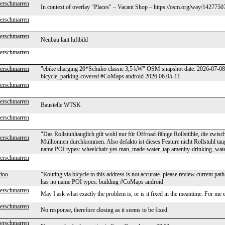
erschmarren
In context of overlay "Places" – Vacant Shop – https://osm.org/way/142775
erschmarren
erschmarren
Neubau laut luftbild
erschmarren
erschmarren
"ebike charging 20*Schuko classic 3,5 kW" OSM snapshot date: 2026-07-0
bicycle_parking-covered #CoMaps android 2026.06.05-11
erschmarren
erschmarren
Baustelle WTSK
erschmarren
"Das Rollstuhltauglich gilt wohl nur für Offroad-fähige Rollstühle, die z
erschmarren
Mülltonnen durchkommen. Also defakto ist dieses Feature nicht Rollstuhl 
name POI types: wheelchair-yes man_made-water_tap amenity-drinking_wa
erschmarren
doo
"Routing via bicycle to this address is not accurate. please review current 
has no name POI types: building #CoMaps android
erschmarren
May I ask what exactly the problem is, or is it fixed in the meantime. For me 
erschmarren
No response, therefore closing as it seems to be fixed.
erschmarren