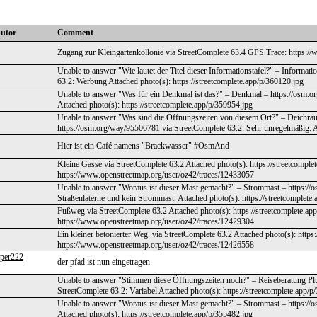
butor
Comment
Zugang zur Kleingartenkollonie via StreetComplete 63.4 GPS Trace: https:/
Unable to answer "Wie lautet der Titel dieser Informationstafel?" – Informat
63.2: Werbung Attached photo(s): https://streetcomplete.app/p/360120.jpg
Unable to answer "Was für ein Denkmal ist das?" – Denkmal – https://osm.
Attached photo(s): https://streetcomplete.app/p/359954.jpg
Unable to answer "Was sind die Öffnungszeiten von diesem Ort?" – Deichräuc
https://osm.org/way/95506781 via StreetComplete 63.2: Sehr unregelmäßig. At
Hier ist ein Café namens "Brackwasser" #OsmAnd
Kleine Gasse via StreetComplete 63.2 Attached photo(s): https://streetcompl
https://www.openstreetmap.org/user/oz42/traces/12433057
Unable to answer "Woraus ist dieser Mast gemacht?" – Strommast – https://o
Straßenlaterne und kein Strommast. Attached photo(s): https://streetcomplete
Fußweg via StreetComplete 63.2 Attached photo(s): https://streetcomplete.a
https://www.openstreetmap.org/user/oz42/traces/12429304
Ein kleiner betonierter Weg. via StreetComplete 63.2 Attached photo(s): http
https://www.openstreetmap.org/user/oz42/traces/12426558
per222
der pfad ist nun eingetragen.
Unable to answer "Stimmen diese Öffnungszeiten noch?" – Reiseberatung Pl
StreetComplete 63.2: Variabel Attached photo(s): https://streetcomplete.app/p
Unable to answer "Woraus ist dieser Mast gemacht?" – Strommast – https://o
Attached photo(s): https://streetcomplete.app/p/355482.jpg