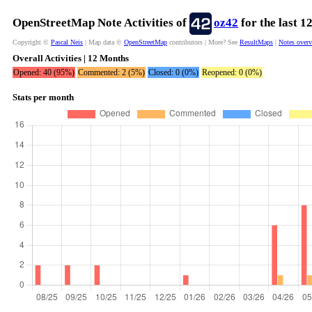
OpenStreetMap Note Activities of
oz42
for the last 
Copyright ©
Pascal Neis
| Map data ©
OpenStreetMap
contributors | More? See
ResultMaps
|
Notes over
Overall Activities | 12 Months
Opened: 40 (95%)
Commented: 2 (5%)
Closed: 0 (0%)
Reopened: 0 (0%)
Stats per month