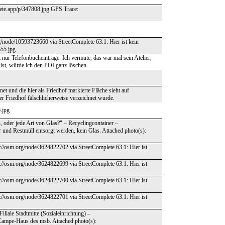
lete.app/p/347808.jpg GPS Trace:
g/node/10593723660 via StreetComplete 63.1: Hier ist kein
655.jpg
nur Telefonbucheinträge. Ich vermute, das war mal sein Atelier,
ist, würde ich den POI ganz löschen.
net und die hier als Friedhof markierte Fläche sieht auf
der Friedhof fälschlicherweise verzeichnet wurde.
6.jpg
, oder jede Art von Glas?" – Recyclingcontainer –
 und Restmüll entsorgt werden, kein Glas. Attached photo(s):
s://osm.org/node/3624822702 via StreetComplete 63.1: Hier ist
s://osm.org/node/3624822699 via StreetComplete 63.1: Hier ist
s://osm.org/node/3624822700 via StreetComplete 63.1: Hier ist
s://osm.org/node/3624822701 via StreetComplete 63.1: Hier ist
liale Stadtmitte (Sozialeinrichtung) –
-Campe-Haus des msb. Attached photo(s):