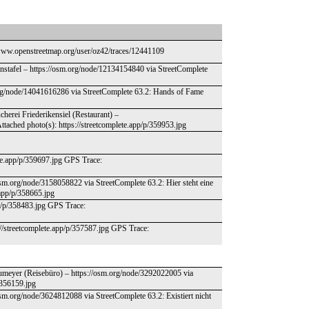
/www.openstreetmap.org/user/oz42/traces/12441109
ionstafel – https://osm.org/node/12134154840 via StreetComplete
org/node/14041616286 via StreetComplete 63.2: Hands of Fame
herei Friederikensiel (Restaurant) –
tached photo(s): https://streetcomplete.app/p/359953.jpg
ete.app/p/359697.jpg GPS Trace:
sm.org/node/3158058822 via StreetComplete 63.2: Hier steht eine
.app/p/358665.jpg
pp/p/358483.jpg GPS Trace:
s://streetcomplete.app/p/357587.jpg GPS Trace:
umeyer (Reisebüro) – https://osm.org/node/3292022005 via
/356159.jpg
sm.org/node/3624812088 via StreetComplete 63.2: Existiert nicht