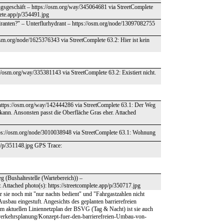
gsgeschäft – https://osm.org/way/345064681 via StreetComplete
lete.app/p/354491.jpg
ranten?" – Unterflurhydrant – https://osm.org/node/13097082755
sm.org/node/1625376343 via StreetComplete 63.2: Hier ist kein
//osm.org/way/335381143 via StreetComplete 63.2: Existiert nicht.
https://osm.org/way/142444286 via StreetComplete 63.1: Der Weg
kann. Ansonsten passt die Oberfläche Gras eher. Attached
ttps://osm.org/node/3010038948 via StreetComplete 63.1: Wohnung
pp/p/351148.jpg GPS Trace:
g (Bushaltestelle (Wartebereich)) –
 Attached photo(s): https://streetcomplete.app/p/350717.jpg
 sie noch mit "nur nachts bedient" und "Fahrgastzahlen nicht
 Ausbau eingestuft. Angesichts des geplanten barrierefreien
im aktuellen Liniennetzplan der BSVG (Tag & Nacht) ist sie auch
/verkehrsplanung/Konzept-fuer-den-barrierefreien-Umbau-von-