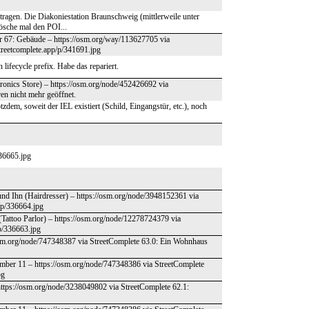
ragen. Die Diakoniestation Braunschweig (mittlerweile unter
lösche mal den POI...
er 67: Gebäude – https://osm.org/way/113627705 via
treetcomplete.app/p/341691.jpg
lifecycle prefix. Habe das repariert.
tronics Store) – https://osm.org/node/452426692 via
ren nicht mehr geöffnet.
dem, soweit der IEL existiert (Schild, Eingangstür, etc.), noch
336665.jpg
und Ihn (Hairdresser) – https://osm.org/node/3948152361 via
/p/336664.jpg
 (Tattoo Parlor) – https://osm.org/node/12278724379 via
/p/336663.jpg
osm.org/node/747348387 via StreetComplete 63.0: Ein Wohnhaus
mber 11 – https://osm.org/node/747348386 via StreetComplete
pg
https://osm.org/node/3238049802 via StreetComplete 62.1: