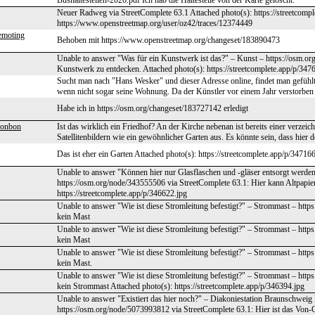
Bushaltestellen-2020.pdf Ich hab die Haltestelle von der Karte gelöscht.
Neuer Radweg via StreetComplete 63.1 Attached photo(s): https://streetcomp
https://www.openstreetmap.org/user/oz42/traces/12374449
emoting
Behoben mit https://www.openstreetmap.org/changeset/183890473
Unable to answer "Was für ein Kunstwerk ist das?" – Kunst – https://osm.or
Kunstwerk zu entdecken. Attached photo(s): https://streetcomplete.app/p/347
Sucht man nach "Hans Wesker" und dieser Adresse online, findet man gefühlt 
wenn nicht sogar seine Wohnung. Da der Künstler vor einem Jahr verstorben 
Habe ich in https://osm.org/changeset/183727142 erledigt
onbon
Ist das wirklich ein Friedhof? An der Kirche nebenan ist bereits einer verzeich
Satellitenbildern wie ein gewöhnlicher Garten aus. Es könnte sein, dass hier 
Das ist eher ein Garten Attached photo(s): https://streetcomplete.app/p/34716
Unable to answer "Können hier nur Glasflaschen und -gläser entsorgt werden
https://osm.org/node/343555506 via StreetComplete 63.1: Hier kann Altpapier
https://streetcomplete.app/p/346622.jpg
Unable to answer "Wie ist diese Stromleitung befestigt?" – Strommast – http
kein Mast
Unable to answer "Wie ist diese Stromleitung befestigt?" – Strommast – http
kein Mast
Unable to answer "Wie ist diese Stromleitung befestigt?" – Strommast – http
kein Mast.
Unable to answer "Wie ist diese Stromleitung befestigt?" – Strommast – http
kein Strommast Attached photo(s): https://streetcomplete.app/p/346394.jpg
Unable to answer "Existiert das hier noch?" – Diakoniestation Braunschweig Fi
https://osm.org/node/5073993812 via StreetComplete 63.1: Hier ist das Von