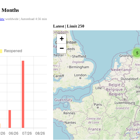
12 Months
view
worldwide | Autoreload
4:56
min
Latest | Limit 250
+
−
5