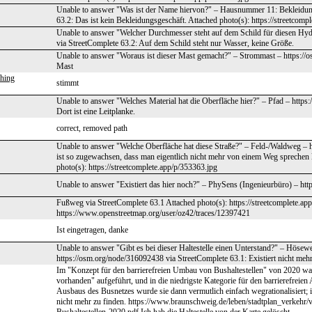
Unable to answer "Was ist der Name hiervon?" – Hausnummer 11: Bekleidun
63.2: Das ist kein Bekleidungsgeschäft. Attached photo(s): https://streetcomp
Unable to answer "Welcher Durchmesser steht auf dem Schild für diesen Hyd
via StreetComplete 63.2: Auf dem Schild steht nur Wasser, keine Größe.
Unable to answer "Woraus ist dieser Mast gemacht?" – Strommast – https://o
Mast
shing
stimmt
Unable to answer "Welches Material hat die Oberfläche hier?" – Pfad – https:
Dort ist eine Leitplanke.
correct, removed path
Unable to answer "Welche Oberfläche hat diese Straße?" – Feld-/Waldweg – 
ist so zugewachsen, dass man eigentlich nicht mehr von einem Weg sprechen 
photo(s): https://streetcomplete.app/p/353363.jpg
Unable to answer "Existiert das hier noch?" – PhySens (Ingenieurbüro) – h
Fußweg via StreetComplete 63.1 Attached photo(s): https://streetcomplete.a
https://www.openstreetmap.org/user/oz42/traces/12397421
Ist eingetragen, danke
Unable to answer "Gibt es bei dieser Haltestelle einen Unterstand?" – Hösewe
https://osm.org/node/316092438 via StreetComplete 63.1: Existiert nicht mehr.
Im "Konzept für den barrierefreien Umbau von Bushaltestellen" von 2020 war
vorhanden" aufgeführt, und in die niedrigste Kategorie für den barrierefreien
Ausbaus des Busnetzes wurde sie dann vermutlich einfach wegrationalisiert; 
nicht mehr zu finden. https://www.braunschweig.de/leben/stadtplan_verkehr