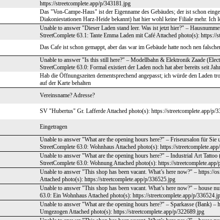
https://streetcomplete.app/p/343181.jpg
Das "Von-Campe-Haus" ist der Eigenname des Gebäudes; der ist schon einget
Diakoniestationen Harz-Heide bekannt) hat hier wohl keine Filiale mehr. Ich 
Unable to answer "Dieser Laden stand leer. Was ist jetzt hier?" – Hausnumm
StreetComplete 63.1: Tante Emma Laden mit Café Attached photo(s): https://s
Das Cafe ist schon gemappt, aber das war im Gebäude hatte noch nen falschen 
Unable to answer "Is this still here?" – Modellbahn & Elektronik Zaade (Elec
StreetComplete 63.0: Formal existiert der Laden noch hat aber bereits seit Jah
Hab die Öffnungszeiten dementsprechend angepasst; ich würde den Laden trotz
auf der Karte behalten
Vereinsname? Adresse?
SV "Hubertus" Gr. Lafferde Attached photo(s): https://streetcomplete.app/p/
Eingetragen
Unable to answer "What are the opening hours here?" – Friseursalon für Sie 
StreetComplete 63.0: Wohnhaus Attached photo(s): https://streetcomplete.app
Unable to answer "What are the opening hours here?" – Industrial Art Tattoo
StreetComplete 63.0: Wohnung Attached photo(s): https://streetcomplete.app
Unable to answer "This shop has been vacant. What’s here now?" – https://
Attached photo(s): https://streetcomplete.app/p/336525.jpg
Unable to answer "This shop has been vacant. What’s here now?" – house nu
63.0: Ein Wohnhaus Attached photo(s): https://streetcomplete.app/p/336524.j
Unable to answer "What are the opening hours here?" – Sparkasse (Bank) – 
Umgezogen Attached photo(s): https://streetcomplete.app/p/322689.jpg