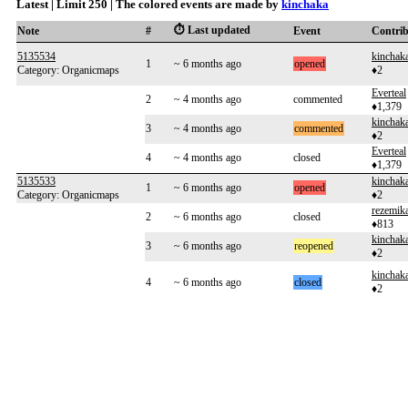
Latest | Limit 250 | The colored events are made by
kinchaka
⏱️ Last updated
Note
#
Event
Contri
5135534
kinchak
1
~ 6 months ago
opened
Category: Organicmaps
♦2
Everteal
2
~ 4 months ago
commented
♦1,379
kinchak
3
~ 4 months ago
commented
♦2
Everteal
4
~ 4 months ago
closed
♦1,379
5135533
kinchak
1
~ 6 months ago
opened
Category: Organicmaps
♦2
rezemik
2
~ 6 months ago
closed
♦813
kinchak
3
~ 6 months ago
reopened
♦2
kinchak
4
~ 6 months ago
closed
♦2