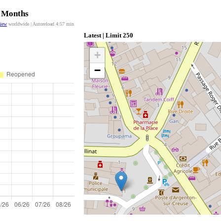
2 Months
view
worldwide | Autoreload
4:57
min
Latest | Limit 250
+
−