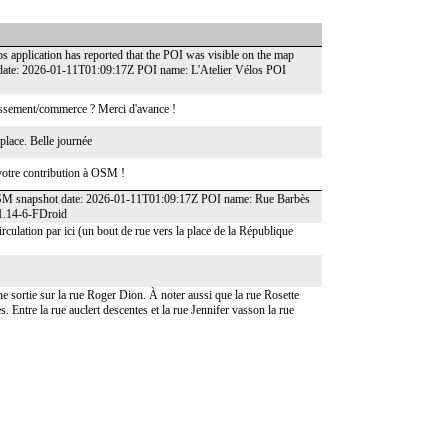
 application has reported that the POI was visible on the map
 date: 2026-01-11T01:09:17Z POI name: L'Atelier Vélos POI
blissement/commerce ? Merci d'avance !
 place. Belle journée
otre contribution à OSM !
." OSM snapshot date: 2026-01-11T01:09:17Z POI name: Rue Barbès
1.14-6-FDroid
irculation par ici (un bout de rue vers la place de la République
e sortie sur la rue Roger Dion. À noter aussi que la rue Rosette
. Entre la rue auclert descentes et la rue Jennifer vasson la rue