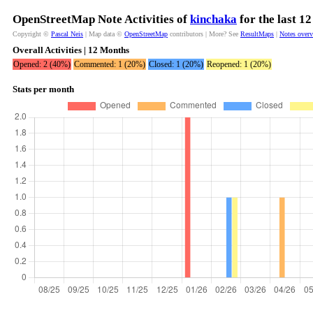
OpenStreetMap Note Activities of
kinchaka
for the last 1
Copyright ©
Pascal Neis
| Map data ©
OpenStreetMap
contributors | More? See
ResultMaps
|
Notes over
Overall Activities | 12 Months
Opened: 2 (40%)
Commented: 1 (20%)
Closed: 1 (20%)
Reopened: 1 (20%)
Stats per month