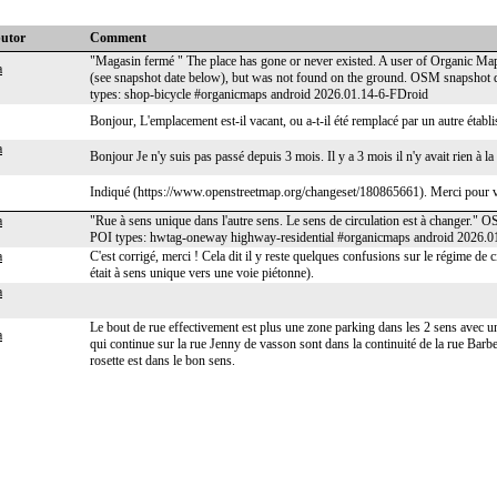
butor
Comment
"Magasin fermé " The place has gone or never existed. A user of Organic Maps
a
(see snapshot date below), but was not found on the ground. OSM snapshot
types: shop-bicycle #organicmaps android 2026.01.14-6-FDroid
Bonjour, L'emplacement est-il vacant, ou a-t-il été remplacé par un autre éta
a
Bonjour Je n'y suis pas passé depuis 3 mois. Il y a 3 mois il n'y avait rien à la
Indiqué (https://www.openstreetmap.org/changeset/180865661). Merci pour v
a
"Rue à sens unique dans l'autre sens. Le sens de circulation est à changer
POI types: hwtag-oneway highway-residential #organicmaps android 2026.0
a
C'est corrigé, merci ! Cela dit il y reste quelques confusions sur le régime de c
était à sens unique vers une voie piétonne).
a
Le bout de rue effectivement est plus une zone parking dans les 2 sens avec un
a
qui continue sur la rue Jenny de vasson sont dans la continuité de la rue Barbes
rosette est dans le bon sens.