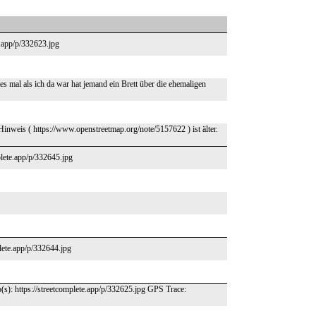
e.app/p/332623.jpg
es mal als ich da war hat jemand ein Brett über die ehemaligen
nweis ( https://www.openstreetmap.org/note/5157622 ) ist älter.
plete.app/p/332645.jpg
plete.app/p/332644.jpg
(s): https://streetcomplete.app/p/332625.jpg GPS Trace: