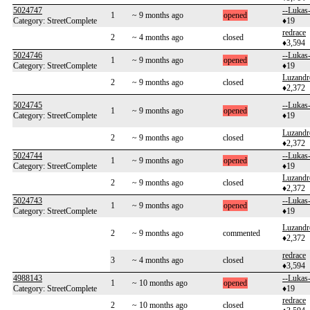
5024747
--Lukas-
1
~ 9 months ago
opened
Category: StreetComplete
♦19
redrace
2
~ 4 months ago
closed
♦3,594
5024746
--Lukas-
1
~ 9 months ago
opened
Category: StreetComplete
♦19
Luzandr
2
~ 9 months ago
closed
♦2,372
5024745
--Lukas-
1
~ 9 months ago
opened
Category: StreetComplete
♦19
Luzandr
2
~ 9 months ago
closed
♦2,372
5024744
--Lukas-
1
~ 9 months ago
opened
Category: StreetComplete
♦19
Luzandr
2
~ 9 months ago
closed
♦2,372
5024743
--Lukas-
1
~ 9 months ago
opened
Category: StreetComplete
♦19
Luzandr
2
~ 9 months ago
commented
♦2,372
redrace
3
~ 4 months ago
closed
♦3,594
4988143
--Lukas-
1
~ 10 months ago
opened
Category: StreetComplete
♦19
redrace
2
~ 10 months ago
closed