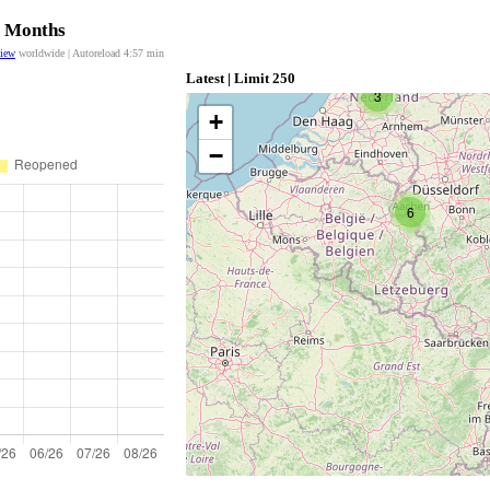
2 Months
view
worldwide | Autoreload
4:57
min
Latest | Limit 250
3
+
−
6