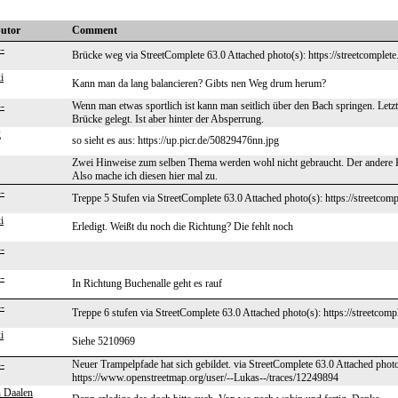
butor
Comment
-
Brücke weg via StreetComplete 63.0 Attached photo(s): https://streetcomplet
i
Kann man da lang balancieren? Gibts nen Weg drum herum?
-
Wenn man etwas sportlich ist kann man seitlich über den Bach springen. Letzt
Brücke gelegt. Ist aber hinter der Absperrung.
g
so sieht es aus: https://up.picr.de/50829476nn.jpg
Zwei Hinweise zum selben Thema werden wohl nicht gebraucht. Der andere Hi
Also mache ich diesen hier mal zu.
-
Treppe 5 Stufen via StreetComplete 63.0 Attached photo(s): https://streetcom
i
Erledigt. Weißt du noch die Richtung? Die fehlt noch
-
-
In Richtung Buchenalle geht es rauf
-
Treppe 6 stufen via StreetComplete 63.0 Attached photo(s): https://streetcom
i
Siehe 5210969
-
Neuer Trampelpfade hat sich gebildet. via StreetComplete 63.0 Attached photo
https://www.openstreetmap.org/user/--Lukas--/traces/12249894
n Daalen