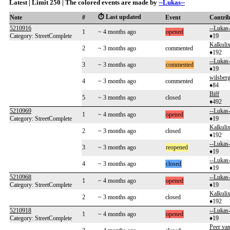
Latest | Limit 250 | The colored events are made by
--Lukas--
⏱️ Last updated
Note
#
Event
Contri
5210916
--Lukas-
1
~ 4 months ago
opened
Category: StreetComplete
♦19
Kalkulix
2
~ 3 months ago
commented
♦192
--Lukas-
3
~ 3 months ago
commented
♦19
wilsber
4
~ 3 months ago
commented
♦84
Biff
5
~ 3 months ago
closed
♦492
5210969
--Lukas-
1
~ 4 months ago
opened
Category: StreetComplete
♦19
Kalkulix
2
~ 3 months ago
closed
♦192
--Lukas-
3
~ 3 months ago
reopened
♦19
--Lukas-
4
~ 3 months ago
closed
♦19
5210968
--Lukas-
1
~ 4 months ago
opened
Category: StreetComplete
♦19
Kalkulix
2
~ 3 months ago
closed
♦192
5210918
--Lukas-
1
~ 4 months ago
opened
Category: StreetComplete
♦19
Peer va