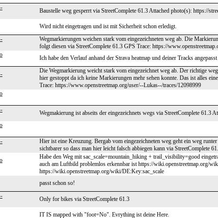
-
Baustelle weg gesperrt via StreetComplete 61.3 Attached photo(s): https://st
Wird nicht eingetragen und ist mit Sicherheit schon erledigt.
-
Wegmarkierungen weichen stark vom eingezeichneten weg ab. Die Markierung
folgt diesen via StreetComplete 61.3 GPS Trace: https://www.openstreetmap.
o
Ich habe den Verlauf anhand der Strava heatmap und deiner Tracks angepasst t
Die Wegmarkierung weicht stark vom eingezeichnet weg ab. Der richtige we
-
hier gestoppt da ich keine Markierungen mehr sehen konnte. Das ist alles ein
Trace: https://www.openstreetmap.org/user/--Lukas--/traces/12098999
o
-
Wegmakierung ist abseits der eingezeichnets wegs via StreetComplete 61.3 Att
o
-
Hier ist eine Kreuzung. Bergab vom eingezeichneten weg geht ein weg runter 
sichtbarer so dass man hier leicht falsch abbiegen kann via StreetComplete 61
Habe den Weg mit sac_scale=mountain_hiking + trail_visibility=good eingetr
o
auch am Luftbild problemlos erkennbar ist https://wiki.openstreetmap.org/wiki
https://wiki.openstreetmap.org/wiki/DE:Key:sac_scale
passt schon so!
-
Only for bikes via StreetComplete 61.3
IT IS mapped with "foot=No". Evrything ist deine Here.