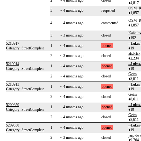
2
~ 4 months ago
closed
♦4,817
OSM_Ro
3
~ 4 months ago
reopened
♦1,857
OSM_Ro
4
~ 4 months ago
commented
♦1,857
Kalkulix
5
~ 3 months ago
closed
♦192
5210917
--Lukas-
1
~ 4 months ago
opened
Category: StreetComplete
♦19
aixbrick
2
~ 3 months ago
closed
♦2,234
5210914
--Lukas-
1
~ 4 months ago
opened
Category: StreetComplete
♦19
Geim
2
~ 4 months ago
closed
♦8,611
5210913
--Lukas-
1
~ 4 months ago
opened
Category: StreetComplete
♦19
Geim
2
~ 4 months ago
closed
♦8,611
5209659
--Lukas-
1
~ 4 months ago
opened
Category: StreetComplete
♦19
Geim
2
~ 4 months ago
closed
♦8,611
5209658
--Lukas-
1
~ 4 months ago
opened
Category: StreetComplete
♦19
jaap de 
2
~ 3 months ago
closed
♦9,764