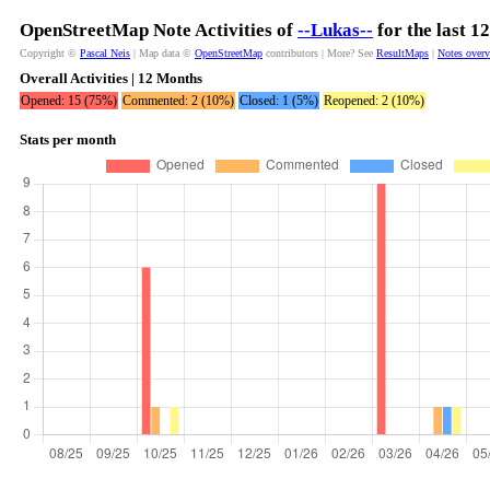
OpenStreetMap Note Activities of
--Lukas--
for the last 1
Copyright ©
Pascal Neis
| Map data ©
OpenStreetMap
contributors | More? See
ResultMaps
|
Notes over
Overall Activities | 12 Months
Opened: 15 (75%)
Commented: 2 (10%)
Closed: 1 (5%)
Reopened: 2 (10%)
Stats per month