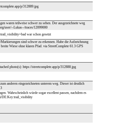
reetcomplete.app/p/312889.jpg
en waren teilweise schwer zu sehen. Der ausgezeichnete weg
org/user/--Lukas--/traces/12099000
rail_visibility=bad war schon gesetzt
g/Markierungen sind schwer zu erkennen. Habe die Aufzeichnung
e breite Wiese ohne klaren Pfad. via StreetComplete 61.3 GPS
ached photo(s): https://streetcomplete.app/p/312888.jpg
zum anderen eingezeichneten unterem weg. Dieser ist deutlich
.3
agen. Wahrscheinlich würde sogar excellent passen, nachdem es
/DE:Key:trail_visibility