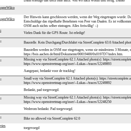
Dann erledige das doch bitte auch. Von wo nach wohin und fertig. Danke
gerWilco
Der Hinweis kann geschlossen werden, wenn der Weg eingetragen wurde. Da
gerWilco
Entschuldige das rüpelhafte Benehmen von Peer van Daalen. Es ist vollko
OSM auch nichts selber eintragen. Alles freiwillig! :-)
i
Vielen Dank für die GPS Route. Ist erledigt!
-
Baustelle. Kein Durchgang/Durchfahrt via StreetComplete 63.0 Attached photo
Baustellen werden in OSM nur eingetragen, wenn sie mindestens 3 Monate, eher
https://bsis.aachen.de/html/Dokumente/00019400/0x0197D7/index.htm.
-
Missing way via StreetComplete 62.1 Attached photo(s): https://streetcompl
https://www.openstreetmap.org/user/--Lukas--/traces/12249893
Aangepast, bedankt voor de tracklog!
-
Small way via StreetComplete 62.1 Attached photo(s): https://streetcomplete
https://www.openstreetmap.org/user/--Lukas--/traces/12249892
Bedankt, pad toegevoegd.
-
Missing way via StreetComplete 62.1 Attached photo(s): https://streetcompl
https://www.openstreetmap.org/user/--Lukas--/traces/12248250
Wederom bedankt. Pad toegevoegd.
-
Bike no allowed via StreetComplete 62.0
vries
toegevoegd