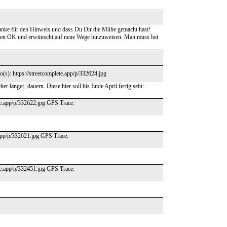
nke für den Hinweis und dass Du Dir die Mühe gemacht hast!
mmen OK und erwünscht auf neue Wege hinzuweisen. Man muss bei
(s): https://streetcomplete.app/p/332624.jpg
 länger, dauern. Diese hier soll bis Ende April fertig sein:
ete.app/p/332622.jpg GPS Trace:
.app/p/332621.jpg GPS Trace:
ete.app/p/332451.jpg GPS Trace: