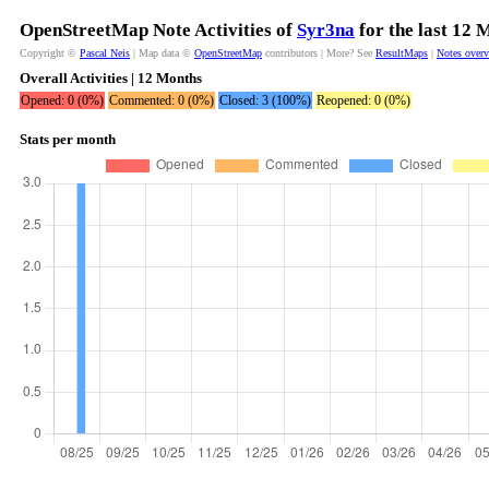
OpenStreetMap Note Activities of
Syr3na
for the last 12 
Copyright ©
Pascal Neis
| Map data ©
OpenStreetMap
contributors | More? See
ResultMaps
|
Notes over
Overall Activities | 12 Months
Opened: 0 (0%)
Commented: 0 (0%)
Closed: 3 (100%)
Reopened: 0 (0%)
Stats per month