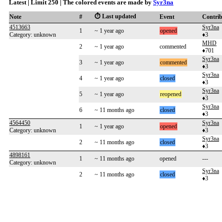
Latest | Limit 250 | The colored events are made by
Syr3na
⏱️ Last updated
Note
#
Event
Contri
4513663
Syr3na
1
~ 1 year ago
opened
Category: unknown
♦3
MHD
2
~ 1 year ago
commented
♦701
Syr3na
3
~ 1 year ago
commented
♦3
Syr3na
4
~ 1 year ago
closed
♦3
Syr3na
5
~ 1 year ago
reopened
♦3
Syr3na
6
~ 11 months ago
closed
♦3
4564450
Syr3na
1
~ 1 year ago
opened
Category: unknown
♦3
Syr3na
2
~ 11 months ago
closed
♦3
4898161
1
~ 11 months ago
opened
---
Category: unknown
Syr3na
2
~ 11 months ago
closed
♦3