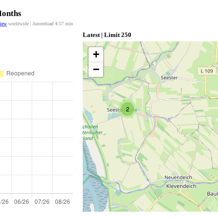
Months
view
worldwide | Autoreload
4:57
min
Latest | Limit 250
+
−
2