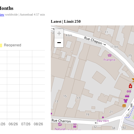
Months
view
worldwide | Autoreload
4:57
min
Latest | Limit 250
+
−