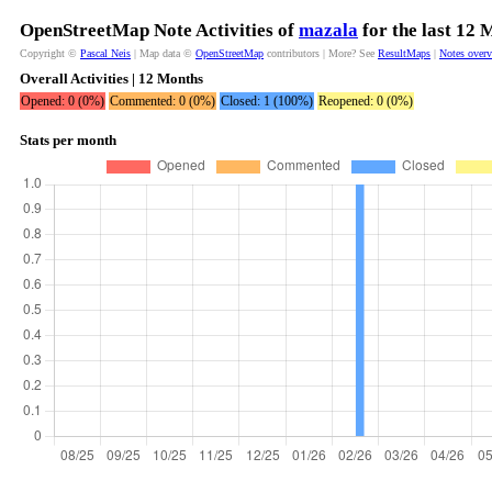
OpenStreetMap Note Activities of
mazala
for the last 12 
Copyright ©
Pascal Neis
| Map data ©
OpenStreetMap
contributors | More? See
ResultMaps
|
Notes over
Overall Activities | 12 Months
Opened: 0 (0%)
Commented: 0 (0%)
Closed: 1 (100%)
Reopened: 0 (0%)
Stats per month