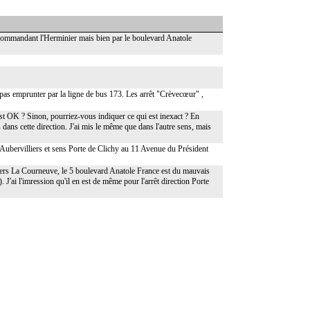
Commandant l'Herminier mais bien par le boulevard Anatole
as emprunter par la ligne de bus 173. Les arrêt "Crèvecœur" ,
c'est OK ? Sinon, pourriez-vous indiquer ce qui est inexact ? En
s dans cette direction. J'ai mis le même que dans l'autre sens, mais
 Aubervilliers et sens Porte de Clichy au 11 Avenue du Président
 vers La Courneuve, le 5 boulevard Anatole France est du mauvais
e). J'ai l'imression qu'il en est de même pour l'arrêt direction Porte