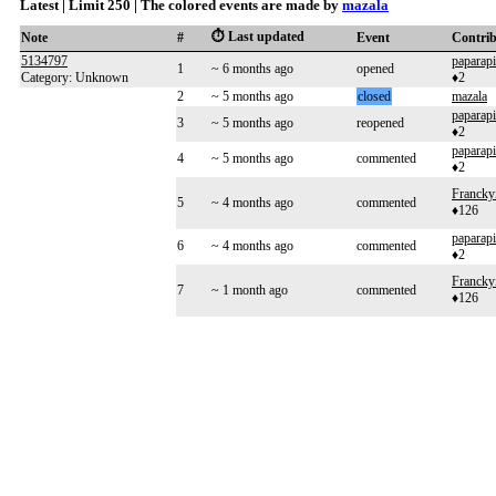
Latest | Limit 250 | The colored events are made by
mazala
⏱️ Last updated
Note
#
Event
Contri
5134797
paparap
1
~ 6 months ago
opened
Category: Unknown
♦2
2
~ 5 months ago
closed
mazala
paparap
3
~ 5 months ago
reopened
♦2
paparap
4
~ 5 months ago
commented
♦2
Francky
5
~ 4 months ago
commented
♦126
paparap
6
~ 4 months ago
commented
♦2
Francky
7
~ 1 month ago
commented
♦126