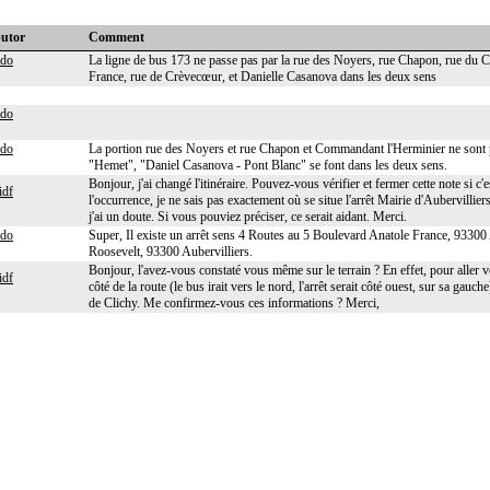
butor
Comment
ido
La ligne de bus 173 ne passe pas par la rue des Noyers, rue Chapon, rue du 
France, rue de Crèvecœur, et Danielle Casanova dans les deux sens
ido
ido
La portion rue des Noyers et rue Chapon et Commandant l'Herminier ne sont p
"Hemet", "Daniel Casanova - Pont Blanc" se font dans les deux sens.
Bonjour, j'ai changé l'itinéraire. Pouvez-vous vérifier et fermer cette note si 
idf
l'occurrence, je ne sais pas exactement où se situe l'arrêt Mairie d'Aubervillier
j'ai un doute. Si vous pouviez préciser, ce serait aidant. Merci.
ido
Super, Il existe un arrêt sens 4 Routes au 5 Boulevard Anatole France, 93300
Roosevelt, 93300 Aubervilliers.
Bonjour, l'avez-vous constaté vous même sur le terrain ? En effet, pour aller
idf
côté de la route (le bus irait vers le nord, l'arrêt serait côté ouest, sur sa gauch
de Clichy. Me confirmez-vous ces informations ? Merci,