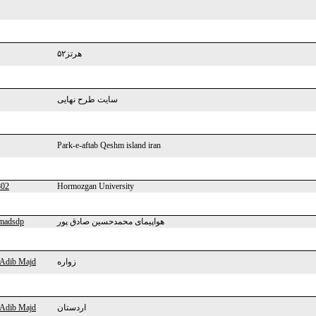
۵۲هرتز
سایت طرح نهایی
Park-e-aftab Qeshm island iran
802
Hormozgan University
madsdp
هواپیمای محمدحسین صادق پور
 Adib Majd
زواره
 Adib Majd
اردستان