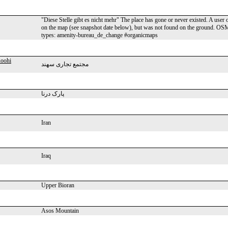
"Diese Stelle gibt es nicht mehr" The place has gone or never existed. A user
on the map (see snapshot date below), but was not found on the ground. 
types: amenity-bureau_de_change #organicmaps
oohi
مجتمع تجاری سهند
پارک درنا
Iran
Iraq
Upper Bioran
Asos Mountain