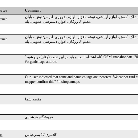
butor
Comment
لطفاً فروشگاه «ارزانی آینه» را در این نقطه ثبت کنید. نوع: پوشاک، کفش،
yeneh
معلم ۳، زرگان، اهواز. دسترسی عمومی: بله.
لطفاً فروشگاه «ارزانی آینه» را در این نقطه ثبت کنید. نوع: پوشاک، کفش،
yeneh
معلم ۳، زرگان، اهواز. دسترسی عمومی: بله.
"نام اشتباه است و باید در این نقطه (چنار) درج شود" OSM snapshot date: 2024-07-23T19:32:09Z POI name: نمازگاه POI types: place-village
#organicmaps android
Our user indicated that name and name:en tags are incorrect. We cannot find an
mapper confirm this? #msftopenmaps
مقصد شما
فروشگاه فرشیدی
as
کلانتری 17 بندرعباس