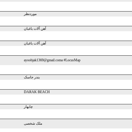
موردنظر
آهن آلات باغبان
آهن آلات باغبان
ayoobjak1369@gmail.coma #LocusMap
بندر جاسک
DARAK BEACH
چابهار
ملک شخصی