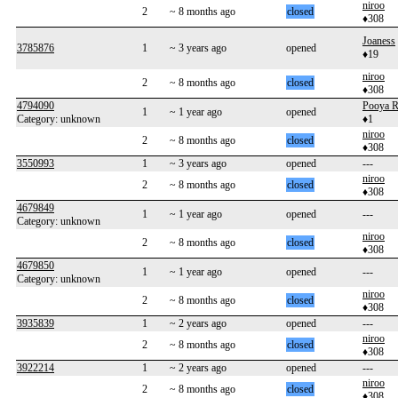
niroo
2
~ 8 months ago
closed
♦308
Joaness
3785876
1
~ 3 years ago
opened
♦19
niroo
2
~ 8 months ago
closed
♦308
4794090
Pooya R
1
~ 1 year ago
opened
Category: unknown
♦1
niroo
2
~ 8 months ago
closed
♦308
3550993
1
~ 3 years ago
opened
---
niroo
2
~ 8 months ago
closed
♦308
4679849
1
~ 1 year ago
opened
---
Category: unknown
niroo
2
~ 8 months ago
closed
♦308
4679850
1
~ 1 year ago
opened
---
Category: unknown
niroo
2
~ 8 months ago
closed
♦308
3935839
1
~ 2 years ago
opened
---
niroo
2
~ 8 months ago
closed
♦308
3922214
1
~ 2 years ago
opened
---
niroo
2
~ 8 months ago
closed
♦308