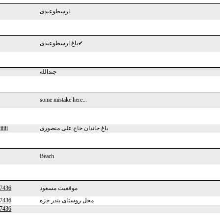
ارسطوعبدی
باغ ارسطوعبدی✔
جندالله
some mistake here...
iiii
باغ خاندان حاج علی منصوری
Beach
7436
موقعیت مسعود
7436
محل روستای بندر جزه
7436