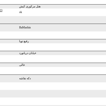
هتل مرکوری کیش
23
ok
BaMashin
رفیع تویا
خیابان دریانورد
عالی
دکه نقاشه