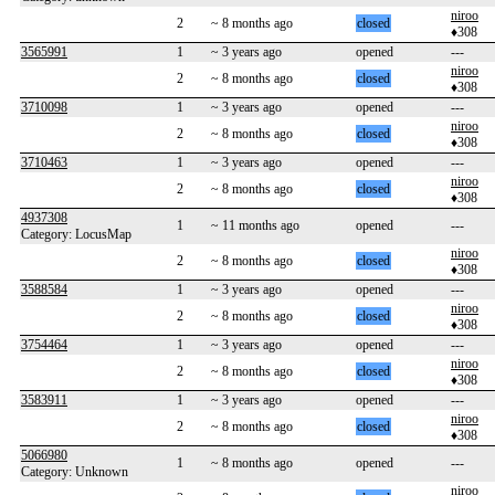
niroo
2
~ 8 months ago
closed
♦308
3565991
1
~ 3 years ago
opened
---
niroo
2
~ 8 months ago
closed
♦308
3710098
1
~ 3 years ago
opened
---
niroo
2
~ 8 months ago
closed
♦308
3710463
1
~ 3 years ago
opened
---
niroo
2
~ 8 months ago
closed
♦308
4937308
1
~ 11 months ago
opened
---
Category: LocusMap
niroo
2
~ 8 months ago
closed
♦308
3588584
1
~ 3 years ago
opened
---
niroo
2
~ 8 months ago
closed
♦308
3754464
1
~ 3 years ago
opened
---
niroo
2
~ 8 months ago
closed
♦308
3583911
1
~ 3 years ago
opened
---
niroo
2
~ 8 months ago
closed
♦308
5066980
1
~ 8 months ago
opened
---
Category: Unknown
niroo