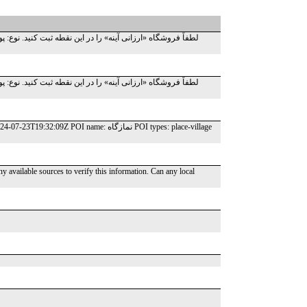
 لوازم آرایشی، نوشت‌افزار، لوازم ضروری. آدرس: نبش خیابان
 لوازم آرایشی، نوشت‌افزار، لوازم ضروری. آدرس: نبش خیابان
y available sources to verify this information. Can any local