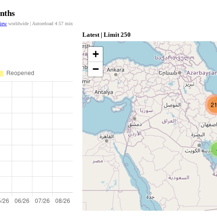
onths
view
worldwide | Autoreload
4:56
min
Latest | Limit 250
+
−
2