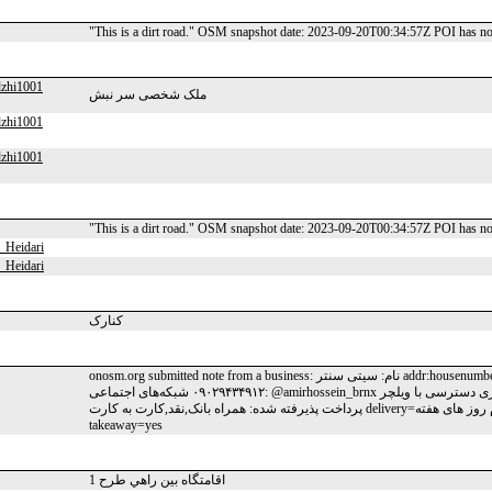
"This is a dirt road." OSM snapshot date: 2023-09-20T00:34:57Z POI has n
lzhi1001
ملک شخصی سر نبش
lzhi1001
lzhi1001
"This is a dirt road." OSM snapshot date: 2023-09-20T00:34:57Z POI has n
Heidari
Heidari
کنارک
onosm.org submitted note from a business: نام: سیتی سنتر addr:housenumber=۴۲ addr:street=خیابان معلم addr:city=سرخس شماره تماس:
۰۹۰۲۹۴۳۴۹۱۲ شبکه‌های اجتماعی: @amirhossein_brnx ساعات کاری: شبانه روزی دسترسی با ویلچر: yes توضیحات: سیتی مارکت روش های
پرداخت پذیرفته شده: همراه بانک,نقد,کارت به کارت delivery=بله/تمام روز های هفته delivery:description=حداقل خرید ۵۰۰ هزار تومان
takeaway=yes
اقامتگاه بين راهي طرح 1