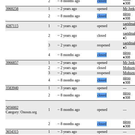
2
~ 8 months ago
closed
♦308
3969258
1
~ 2 years ago
opened
Mr Jeek
niroo
2
~ 8 months ago
closed
♦308
saeidma
4287115
1
~ 2 years ago
opened
♦5
saeidma
2
~ 2 years ago
closed
♦5
saeidma
3
~ 2 years ago
reopened
♦5
niroo
4
~ 8 months ago
closed
♦308
3966857
1
~ 2 years ago
opened
Mr Jeek
2
~ 2 years ago
closed
Mohsen_
3
~ 2 years ago
reopened
Mohsen_
niroo
4
~ 8 months ago
closed
♦308
3583940
1
~ 3 years ago
opened
---
niroo
2
~ 8 months ago
closed
♦308
5056002
1
~ 8 months ago
opened
---
Category: Onosm.org
niroo
2
~ 8 months ago
closed
♦308
3654315
1
~ 3 years ago
opened
---