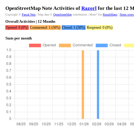
OpenStreetMap Note Activities of
Razorl
for the last 12 
Copyright ©
Pascal Neis
| Map data ©
OpenStreetMap
contributors | More? See
ResultMaps
|
Notes over
Overall Activities | 12 Months
Opened: 0 (0%)
Commented: 1 (50%)
Closed: 1 (50%)
Reopened: 0 (0%)
Stats per month