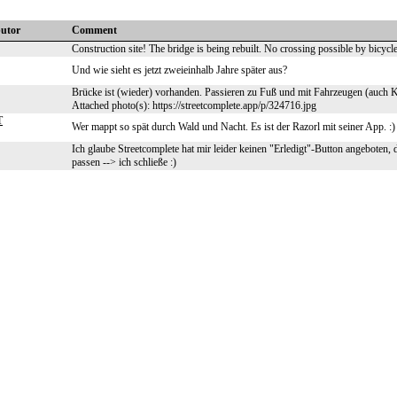
butor
Comment
Construction site! The bridge is being rebuilt. No crossing possible by bicycl
Und wie sieht es jetzt zweieinhalb Jahre später aus?
Brücke ist (wieder) vorhanden. Passieren zu Fuß und mit Fahrzeugen (auch K
Attached photo(s): https://streetcomplete.app/p/324716.jpg
T
Wer mappt so spät durch Wald und Nacht. Es ist der Razorl mit seiner App. :
Ich glaube Streetcomplete hat mir leider keinen "Erledigt"-Button angeboten, d
passen --> ich schließe :)