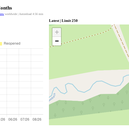
Months
view
worldwide | Autoreload
4:56
min
Latest | Limit 250
+
−