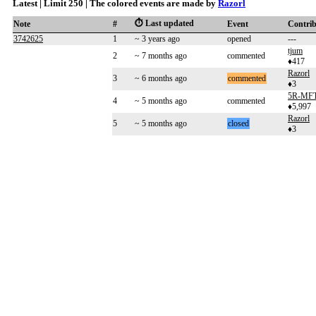
Latest | Limit 250 | The colored events are made by
Razorl
⏱️ Last updated
Note
#
Event
Contri
3742625
1
~ 3 years ago
opened
---
tjum
2
~ 7 months ago
commented
♦417
Razorl
3
~ 6 months ago
commented
♦3
5R-MF
4
~ 5 months ago
commented
♦5,997
Razorl
5
~ 5 months ago
closed
♦3