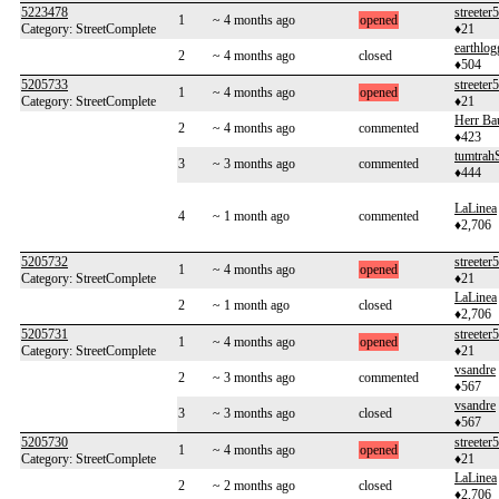
5223478
streeter
1
~ 4 months ago
opened
Category: StreetComplete
♦21
earthlog
2
~ 4 months ago
closed
♦504
5205733
streeter
1
~ 4 months ago
opened
Category: StreetComplete
♦21
Herr Ba
2
~ 4 months ago
commented
♦423
tumtrah
3
~ 3 months ago
commented
♦444
LaLinea
4
~ 1 month ago
commented
♦2,706
5205732
streeter
1
~ 4 months ago
opened
Category: StreetComplete
♦21
LaLinea
2
~ 1 month ago
closed
♦2,706
5205731
streeter
1
~ 4 months ago
opened
Category: StreetComplete
♦21
vsandre
2
~ 3 months ago
commented
♦567
vsandre
3
~ 3 months ago
closed
♦567
5205730
streeter
1
~ 4 months ago
opened
Category: StreetComplete
♦21
LaLinea
2
~ 2 months ago
closed
♦2,706