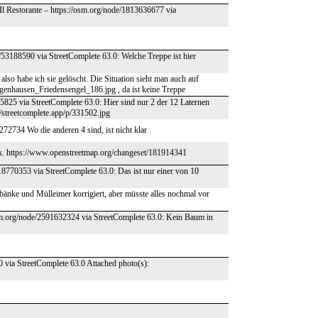
Il Restorante – https://osm.org/node/1813636677 via
53188590 via StreetComplete 63.0: Welche Treppe ist hier
 also habe ich sie gelöscht. Die Situation sieht man auch auf
hausen_Friedensengel_186.jpg , da ist keine Treppe
5825 via StreetComplete 63.0: Hier sind nur 2 der 12 Laternen
//streetcomplete.app/p/331502.jpg
272734 Wo die anderen 4 sind, ist nicht klar
ück. https://www.openstreetmap.org/changeset/181914341
18770353 via StreetComplete 63.0: Das ist nur einer von 10
zbänke und Mülleimer korrigiert, aber müsste alles nochmal vor
/osm.org/node/2591632324 via StreetComplete 63.0: Kein Baum in
0 via StreetComplete 63.0 Attached photo(s):