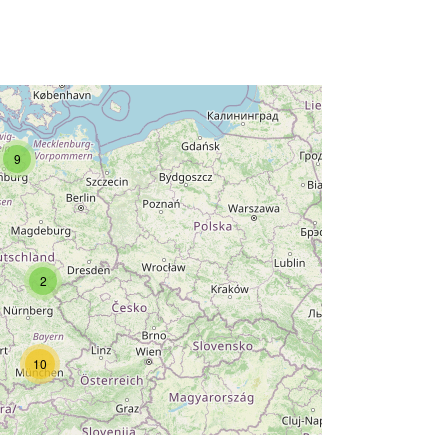
9
2
10