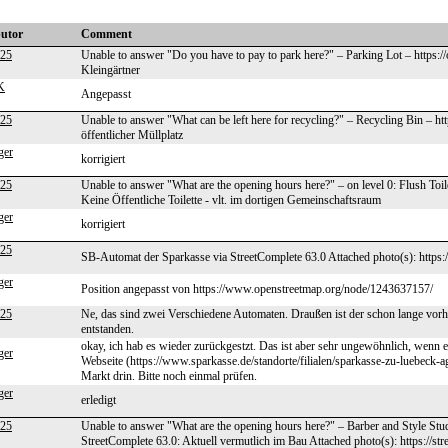
butor
Comment
525
Unable to answer "Do you have to pay to park here?" – Parking Lot – https:
Kleingärtner
K
Angepasst
525
Unable to answer "What can be left here for recycling?" – Recycling Bin – h
öffentlicher Müllplatz
ger
korrigiert
525
Unable to answer "What are the opening hours here?" – on level 0: Flush Toi
Keine Öffentliche Toilette - vlt. im dortigen Gemeinschaftsraum
ger
korrigiert
525
SB-Automat der Sparkasse via StreetComplete 63.0 Attached photo(s): https:/
ger
Position angepasst von https://www.openstreetmap.org/node/1243637157/
525
Ne, das sind zwei Verschiedene Automaten. Draußen ist der schon lange vor
entstanden.
okay, ich hab es wieder zurückgestzt. Das ist aber sehr ungewöhnlich, wenn 
ger
Webseite (https://www.sparkasse.de/standorte/filialen/sparkasse-zu-luebeck-ag
Markt drin. Bitte noch einmal prüfen.
ger
erledigt
525
Unable to answer "What are the opening hours here?" – Barber and Style Stu
StreetComplete 63.0: Aktuell vermutlich im Bau Attached photo(s): https://st