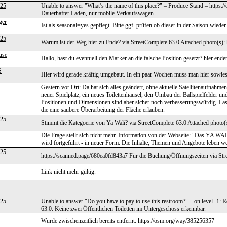
525
Unable to answer "What’s the name of this place?" – Produce Stand – https:
Dauerhafter Laden, nur mobile Verkaufswagen
ger
Ist als seasonal=yes gepflegt. Bitte ggf. prüfen ob dieser in der Saison wieder 
525
Warum ist der Weg hier zu Ende? via StreetComplete 63.0 Attached photo(s): 
use
Hallo, hast du eventuell den Marker an die falsche Position gesetzt? hier ende
S
Hier wird gerade kräftig umgebaut. In ein paar Wochen muss man hier sowieso
Gestern vor Ort: Da hat sich alles geändert, ohne aktuelle Satellitenaufnahmen
neuer Spielplatz, ein neues Toilettenhäusel, den Umbau der Ballspielfelder und
Positionen und Dimensionen sind aber sicher noch verbesserungswürdig. Lass
die eine saubere Überarbeitung der Fläche erlauben.
525
Stimmt die Kategoerie von Ya Wali? via StreetComplete 63.0 Attached photo(s
Die Frage stellt sich nicht mehr. Information von der Webseite: "Das YA 
wird fortgeführt - in neuer Form. Die Inhalte, Themen und Angebote leben wei
525
https://scanned.page/680ea0fd843a7 Für die Buchung/Öffnungszeiten via Str
Link nicht mehr gültig.
525
Unable to answer "Do you have to pay to use this restroom?" – on level -1:
63.0: Keine zwei Öffentlichen Toiletten im Untergeschoss erkennbar.
Wurde zwischenzeitlich bereits entfernt: https://osm.org/way/385256357