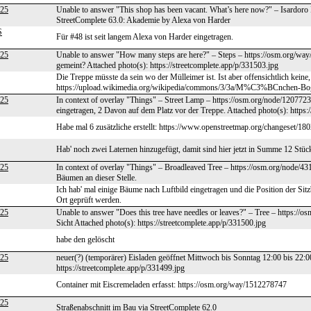
525
Unable to answer "This shop has been vacant. What’s here now?" – Isardoro 
StreetComplete 63.0: Akademie by Alexa von Harder
S
Für #48 ist seit langem Alexa von Harder eingetragen.
525
Unable to answer "How many steps are here?" – Steps – https://osm.org/way/
gemeint? Attached photo(s): https://streetcomplete.app/p/331503.jpg
Die Treppe müsste da sein wo der Mülleimer ist. Ist aber offensichtlich keine,
https://upload.wikimedia.org/wikipedia/commons/3/3a/M%C3%BCnchen-Bogen
525
In context of overlay "Things" – Street Lamp – https://osm.org/node/1207723
eingetragen, 2 Davon auf dem Platz vor der Treppe. Attached photo(s): https:
Habe mal 6 zusätzliche erstellt: https://www.openstreetmap.org/changeset/180
Hab' noch zwei Laternen hinzugefügt, damit sind hier jetzt in Summe 12 St
525
In context of overlay "Things" – Broadleaved Tree – https://osm.org/node/43
Bäumen an dieser Stelle.
Ich hab' mal einige Bäume nach Luftbild eingetragen und die Position der Sit
Ort geprüft werden.
525
Unable to answer "Does this tree have needles or leaves?" – Tree – https:/
Sicht Attached photo(s): https://streetcomplete.app/p/331500.jpg
habe den gelöscht
525
neuer(?) (temporärer) Eisladen geöffnet Mittwoch bis Sonntag 12:00 bis 22:0
https://streetcomplete.app/p/331499.jpg
Container mit Eiscremeladen erfasst: https://osm.org/way/1512278747
525
Straßenabschnitt im Bau via StreetComplete 62.0