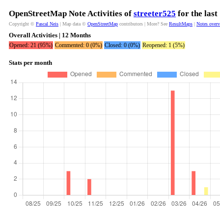
OpenStreetMap Note Activities of
streeter525
for the las
Copyright ©
Pascal Neis
| Map data ©
OpenStreetMap
contributors | More? See
ResultMaps
|
Notes over
Overall Activities | 12 Months
Opened: 21 (95%)
Commented: 0 (0%)
Closed: 0 (0%)
Reopened: 1 (5%)
Stats per month