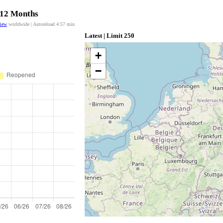
t 12 Months
view
worldwide | Autoreload
4:57
min
Latest | Limit 250
+
−