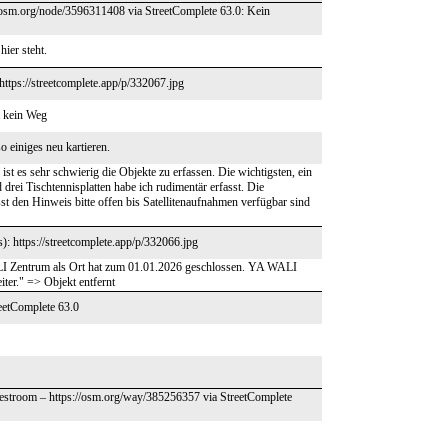
//osm.org/node/3596311408 via StreetComplete 63.0: Kein
hier steht.
https://streetcomplete.app/p/332067.jpg
t kein Weg
 einiges neu kartieren.
 ist es sehr schwierig die Objekte zu erfassen. Die wichtigsten, ein
 drei Tischtennisplatten habe ich rudimentär erfasst. Die
t den Hinweis bitte offen bis Satellitenaufnahmen verfügbar sind
): https://streetcomplete.app/p/332066.jpg
WALI Zentrum als Ort hat zum 01.01.2026 geschlossen. YA WALI
ter." => Objekt entfernt
eetComplete 63.0
 Restroom – https://osm.org/way/385256357 via StreetComplete