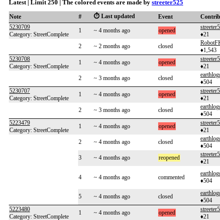
Latest | Limit 250 | The colored events are made by
streeter525
⏱️ Last updated
Note
#
Event
Contri
5230709
streeter
1
~ 4 months ago
opened
Category: StreetComplete
♦21
RobotF
2
~ 2 months ago
closed
♦1,543
5230708
streeter
1
~ 4 months ago
opened
Category: StreetComplete
♦21
earthlog
2
~ 3 months ago
closed
♦504
5230707
streeter
1
~ 4 months ago
opened
Category: StreetComplete
♦21
earthlog
2
~ 3 months ago
closed
♦504
5223479
streeter
1
~ 4 months ago
opened
Category: StreetComplete
♦21
earthlog
2
~ 4 months ago
closed
♦504
streeter
3
~ 4 months ago
reopened
♦21
earthlog
4
~ 4 months ago
commented
♦504
earthlog
5
~ 4 months ago
closed
♦504
5223480
streeter
1
~ 4 months ago
opened
Category: StreetComplete
♦21