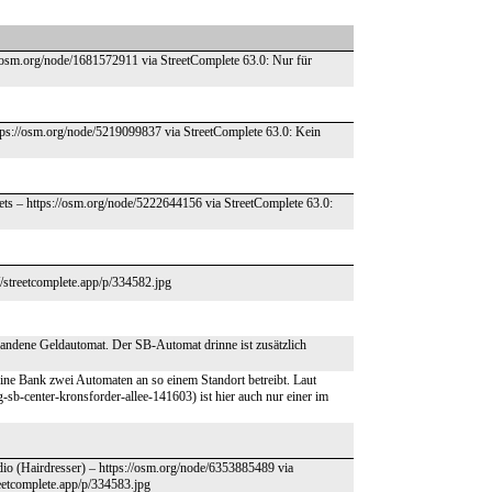
//osm.org/node/1681572911 via StreetComplete 63.0: Nur für
ttps://osm.org/node/5219099837 via StreetComplete 63.0: Kein
lets – https://osm.org/node/5222644156 via StreetComplete 63.0:
/streetcomplete.app/p/334582.jpg
handene Geldautomat. Der SB-Automat drinne ist zusätzlich
eine Bank zwei Automaten an so einem Standort betreibt. Laut
-sb-center-kronsforder-allee-141603) ist hier auch nur einer im
dio (Hairdresser) – https://osm.org/node/6353885489 via
reetcomplete.app/p/334583.jpg