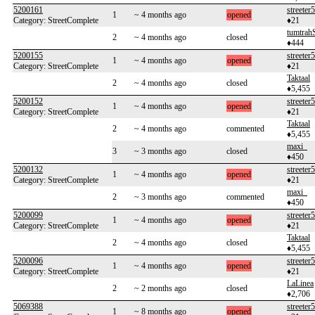
5200161
streeter
1
~ 4 months ago
opened
Category: StreetComplete
♦21
tumtrah
2
~ 4 months ago
closed
♦444
5200155
streeter
1
~ 4 months ago
opened
Category: StreetComplete
♦21
Taktaal
2
~ 4 months ago
closed
♦5,455
5200152
streeter
1
~ 4 months ago
opened
Category: StreetComplete
♦21
Taktaal
2
~ 4 months ago
commented
♦5,455
maxi_
3
~ 3 months ago
closed
♦450
5200132
streeter
1
~ 4 months ago
opened
Category: StreetComplete
♦21
maxi_
2
~ 3 months ago
commented
♦450
5200099
streeter
1
~ 4 months ago
opened
Category: StreetComplete
♦21
Taktaal
2
~ 4 months ago
closed
♦5,455
5200096
streeter
1
~ 4 months ago
opened
Category: StreetComplete
♦21
LaLinea
2
~ 2 months ago
closed
♦2,706
5069388
streeter
1
~ 8 months ago
opened