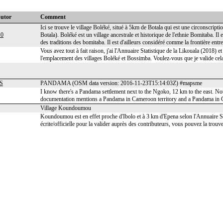
butor
Comment
Ici se trouve le village Boléké, situé à 5km de Botala qui est une circonscri
0
Botala). Boléké est un village ancestrale et historique de l'ethnie Bomitaba. Il
des traditions des bomitaba. Il est d'ailleurs considéré comme la frontière ent
Vous avez tout à fait raison, j'ai l'Annuaire Statistique de la Likouala (201
l'emplacement des villages Boléké et Bossimba. Voulez-vous que je valide cel
S
PANDAMA (OSM data version: 2016-11-23T15:14:03Z) #mapsme
I know there's a Pandama settlement next to the Ngoko, 12 km to the east. Not 
documentation mentions a Pandama in Cameroon territory and a Pandama in C
Village Koundoumou
Koundoumou est en effet proche d'Ibolo et à 3 km d'Epena selon l'Annuaire St
écrite/officielle pour la valider auprès des contributeurs, vous pouvez la trouve