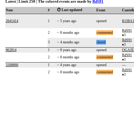
Latest | Limit 250 | The colored events are made by
RdS91
⏱️ Last updated
Note
#
Event
Contri
2641414
1
~ 5 years ago
opened
KOBA1
RdS91
2
~ 8 months ago
commented
♦3
RdS91
3
~ 4 months ago
closed
♦3
962814
1
~ 9 years ago
opened
OGAJE
RdS91
2
~ 8 months ago
commented
♦3
3208860
1
~ 4 years ago
opened
---
RdS91
2
~ 8 months ago
commented
♦3