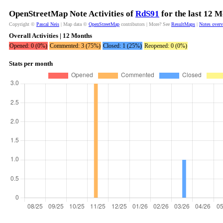
OpenStreetMap Note Activities of
RdS91
for the last 12 
Copyright ©
Pascal Neis
| Map data ©
OpenStreetMap
contributors | More? See
ResultMaps
|
Notes over
Overall Activities | 12 Months
Opened: 0 (0%)
Commented: 3 (75%)
Closed: 1 (25%)
Reopened: 0 (0%)
Stats per month