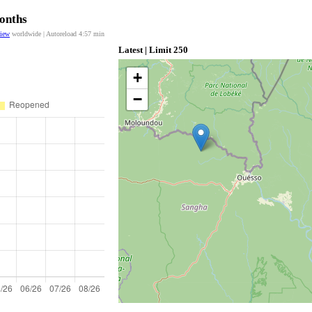
Months
view
worldwide | Autoreload
4:57
min
Latest | Limit 250
+
−