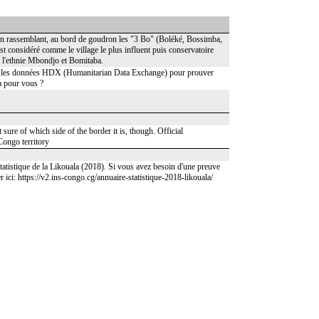
ption rassemblant, au bord de goudron les "3 Bo" (Boléké, Bossimba,
 est considéré comme le village le plus influent puis conservatoire
re l'ethnie Mbondjo et Bomitaba.
8) et les données HDX (Humanitarian Data Exchange) pour prouver
a pour vous ?
sure of which side of the border it is, though. Official
ongo territory
atistique de la Likouala (2018). Si vous avez besoin d'une preuve
r ici: https://v2.ins-congo.cg/annuaire-statistique-2018-likouala/