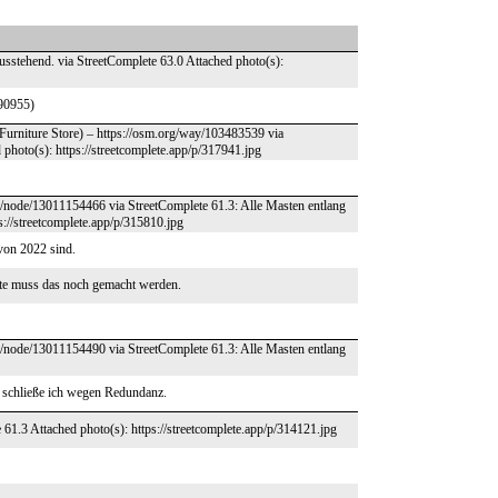
usstehend. via StreetComplete 63.0 Attached photo(s):
990955)
(Furniture Store) – https://osm.org/way/103483539 via
photo(s): https://streetcomplete.app/p/317941.jpg
rg/node/13011154466 via StreetComplete 61.3: Alle Masten entlang
://streetcomplete.app/p/315810.jpg
von 2022 sind.
ite muss das noch gemacht werden.
rg/node/13011154490 via StreetComplete 61.3: Alle Masten entlang
 schließe ich wegen Redundanz.
 61.3 Attached photo(s): https://streetcomplete.app/p/314121.jpg