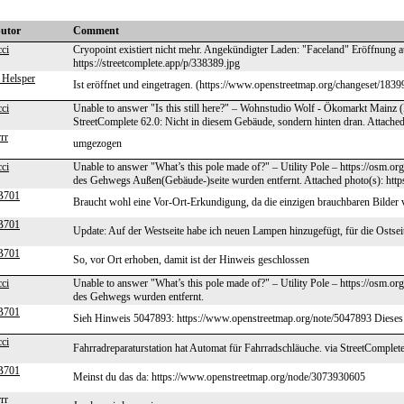
butor
Comment
ci
Cryopoint existiert nicht mehr. Angekündigter Laden: "Faceland" Eröffnung a
https://streetcomplete.app/p/338389.jpg
 Helsper
Ist eröffnet und eingetragen. (https://www.openstreetmap.org/changeset/183
ci
Unable to answer "Is this still here?" – Wohnstudio Wolf - Ökomarkt Mainz 
StreetComplete 62.0: Nicht in diesem Gebäude, sondern hinten dran. Attached 
rr
umgezogen
ci
Unable to answer "What’s this pole made of?" – Utility Pole – https://osm.o
des Gehwegs Außen(Gebäude-)seite wurden entfernt. Attached photo(s): https
B701
Braucht wohl eine Vor-Ort-Erkundigung, da die einzigen brauchbaren Bilder 
B701
Update: Auf der Westseite habe ich neuen Lampen hinzugefügt, für die Ostse
B701
So, vor Ort erhoben, damit ist der Hinweis geschlossen
ci
Unable to answer "What’s this pole made of?" – Utility Pole – https://osm.o
des Gehwegs wurden entfernt.
B701
Sieh Hinweis 5047893: https://www.openstreetmap.org/note/5047893 Dieses
ci
Fahrradreparaturstation hat Automat für Fahrradschläuche. via StreetComplete
B701
Meinst du das da: https://www.openstreetmap.org/node/3073930605
rr