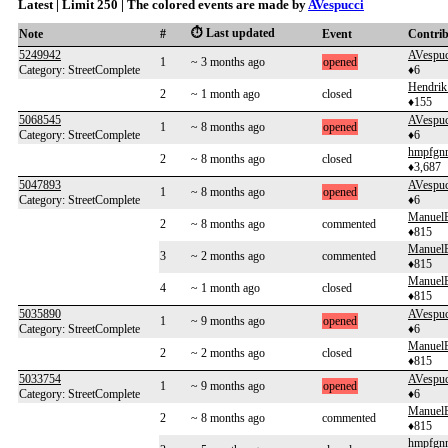
Latest | Limit 250 | The colored events are made by
AVespucci
⏱️ Last updated
Note
#
Event
Contri
5249942
AVespuc
1
~ 3 months ago
opened
Category: StreetComplete
♦6
Hendrik
2
~ 1 month ago
closed
♦155
5068545
AVespuc
1
~ 8 months ago
opened
Category: StreetComplete
♦6
hmpfgnr
2
~ 8 months ago
closed
♦3,687
5047893
AVespuc
1
~ 8 months ago
opened
Category: StreetComplete
♦6
Manuel
2
~ 8 months ago
commented
♦815
Manuel
3
~ 2 months ago
commented
♦815
Manuel
4
~ 1 month ago
closed
♦815
5035890
AVespuc
1
~ 9 months ago
opened
Category: StreetComplete
♦6
Manuel
2
~ 2 months ago
closed
♦815
5033754
AVespuc
1
~ 9 months ago
opened
Category: StreetComplete
♦6
Manuel
2
~ 8 months ago
commented
♦815
hmpfgnr