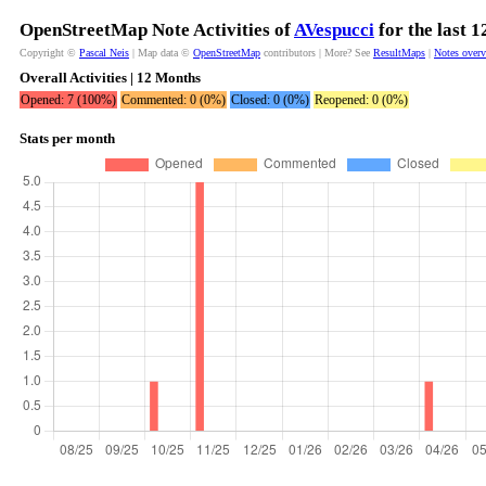
OpenStreetMap Note Activities of
AVespucci
for the last 
Copyright ©
Pascal Neis
| Map data ©
OpenStreetMap
contributors | More? See
ResultMaps
|
Notes over
Overall Activities | 12 Months
Opened: 7 (100%)
Commented: 0 (0%)
Closed: 0 (0%)
Reopened: 0 (0%)
Stats per month