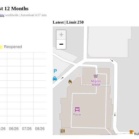
ast 12 Months
view
worldwide | Autoreload
4:57
min
Latest | Limit 250
+
−