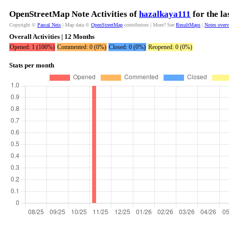
OpenStreetMap Note Activities of
hazalkaya111
for the l
Copyright ©
Pascal Neis
| Map data ©
OpenStreetMap
contributors | More? See
ResultMaps
|
Notes over
Overall Activities | 12 Months
Opened: 1 (100%)
Commented: 0 (0%)
Closed: 0 (0%)
Reopened: 0 (0%)
Stats per month