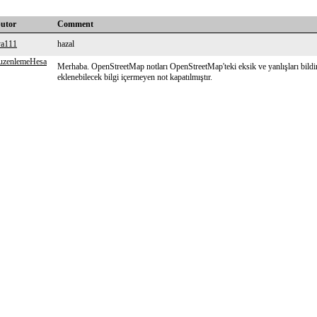
butor
Comment
ya111
hazal
uzenlemeHesa
Merhaba. OpenStreetMap notları OpenStreetMap'teki eksik ve yanlışları bildir
eklenebilecek bilgi içermeyen not kapatılmıştır.