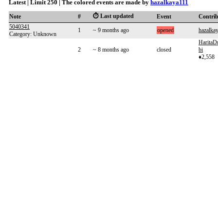
Latest | Limit 250 | The colored events are made by
hazalkaya111
⏱️ Last updated
Note
#
Event
Contri
5040341
1
~ 9 months ago
opened
hazalka
Category: Unknown
HaritaD
2
~ 8 months ago
closed
bi
♦2,558