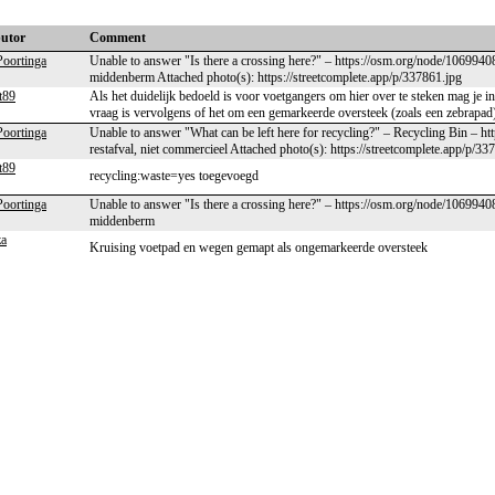
butor
Comment
oortinga
Unable to answer "Is there a crossing here?" – https://osm.org/node/1069940
middenberm Attached photo(s): https://streetcomplete.app/p/337861.jpg
t89
Als het duidelijk bedoeld is voor voetgangers om hier over te steken mag je
vraag is vervolgens of het om een gemarkeerde oversteek (zoals een zebrapad)
oortinga
Unable to answer "What can be left here for recycling?" – Recycling Bin – h
restafval, niet commercieel Attached photo(s): https://streetcomplete.app/p/33
t89
recycling:waste=yes toegevoegd
oortinga
Unable to answer "Is there a crossing here?" – https://osm.org/node/1069940
middenberm
za
Kruising voetpad en wegen gemapt als ongemarkeerde oversteek