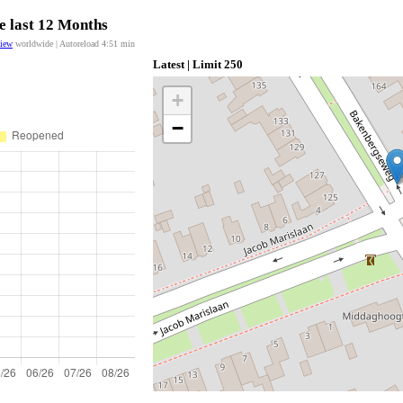
e last 12 Months
view
worldwide | Autoreload
4:51
min
Latest | Limit 250
+
−