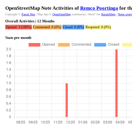
OpenStreetMap Note Activities of
Remco Poortinga
for th
Copyright ©
Pascal Neis
| Map data ©
OpenStreetMap
contributors | More? See
ResultMaps
|
Notes over
Overall Activities | 12 Months
Opened: 3 (100%)
Commented: 0 (0%)
Closed: 0 (0%)
Reopened: 0 (0%)
Stats per month