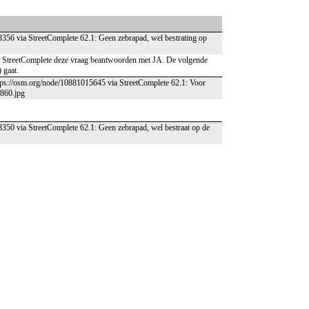
8356 via StreetComplete 62.1: Geen zebrapad, wel bestrating op
 in StreetComplete deze vraag beantwoorden met JA. De volgende
 gaat.
ttps://osm.org/node/10881015645 via StreetComplete 62.1: Voor
7860.jpg
8350 via StreetComplete 62.1: Geen zebrapad, wel bestraat op de