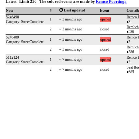
Latest | Limit 250 | The colored events are made by
Remco Poortinga
⏱️ Last updated
Note
#
Event
Contri
5246490
Remco P
1
~ 3 months ago
opened
Category: StreetComplete
♦3
Remlich
2
~ 3 months ago
closed
♦586
5246489
Remco P
1
~ 3 months ago
opened
Category: StreetComplete
♦3
Remlich
2
~ 3 months ago
closed
♦586
5112124
Remco P
1
~ 7 months ago
opened
Category: StreetComplete
♦3
Seat Ibi
2
~ 7 months ago
closed
♦685