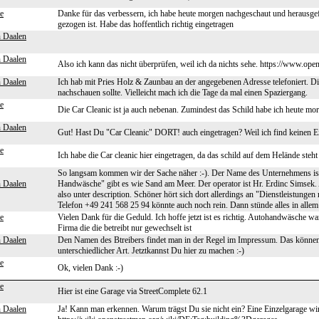
e
Danke für das verbessern, ich habe heute morgen nachgeschaut und herausgef
gezogen ist. Habe das hoffentlich richtig eingetragen
n Daalen
n Daalen
Also ich kann das nicht überprüfen, weil ich da nichts sehe. https://www
n Daalen
Ich hab mit Pries Holz & Zaunbau an der angegebenen Adresse telefoniert. Die
nachschauen sollte. Vielleicht mach ich die Tage da mal einen Spaziergang.
e
Die Car Cleanic ist ja auch nebenan. Zumindest das Schild habe ich heute mo
n Daalen
Gut! Hast Du "Car Cleanic" DORT! auch eingetragen? Weil ich find keinen E
e
Ich habe die Car cleanic hier eingetragen, da das schild auf dem Helände st
So langsam kommen wir der Sache näher :-). Der Name des Unternehmens is
n Daalen
Handwäsche" gibt es wie Sand am Meer. Der operator ist Hr. Erdinc Simsek
also unter description. Schöner hört sich dort allerdings an "Dienstleistungen r
Telefon +49 241 568 25 94 könnte auch noch rein. Dann stünde alles in allem 
e
Vielen Dank für die Geduld. Ich hoffe jetzt ist es richtig. Autohandwäsche wa
Firma die die betreibt nur gewechselt ist
n Daalen
Den Namen des Btreibers findet man in der Regel im Impressum. Das können 
unterschiedlicher Art. Jetztkannst Du hier zu machen :-)
e
Ok, vielen Dank :-)
e
Hier ist eine Garage via StreetComplete 62.1
n Daalen
Ja! Kann man erkennen. Warum trägst Du sie nicht ein? Eine Einzelgarage wi