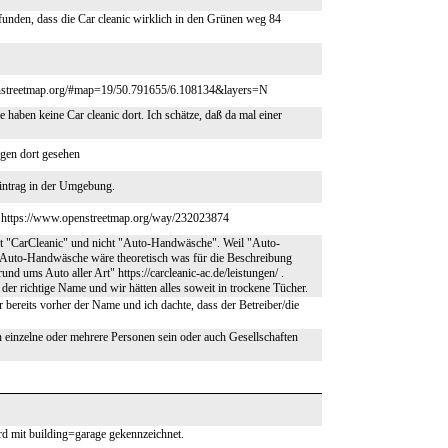
unden, dass die Car cleanic wirklich in den Grünen weg 84
.openstreetmap.org/#map=19/50.791655/6.108134&layers=N
 haben keine Car cleanic dort. Ich schätze, daß da mal einer
rgen dort gesehen
intrag in der Umgebung.
eht https://www.openstreetmap.org/way/232023874
t "CarCleanic" und nicht "Auto-Handwäsche". Weil "Auto-
. Auto-Handwäsche wäre theoretisch was für die Beschreibung
und ums Auto aller Art" https://carcleanic-ac.de/leistungen/ .
der richtige Name und wir hätten alles soweit in trockene Tücher.
r bereits vorher der Name und ich dachte, dass der Betreiber/die
einzelne oder mehrere Personen sein oder auch Gesellschaften
rd mit building=garage gekennzeichnet.