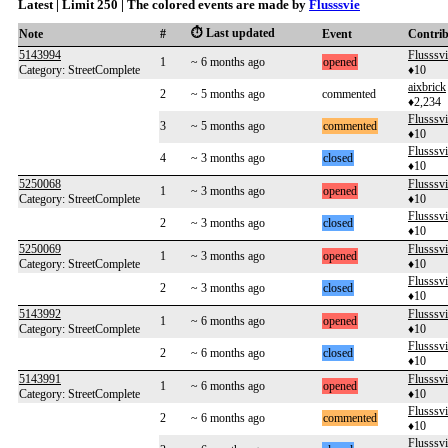
Latest | Limit 250 | The colored events are made by
Flusssvie
⏱️ Last updated
Note
#
Event
Contri
5143994
Flusssvi
1
~ 6 months ago
opened
Category: StreetComplete
♦10
aixbrick
2
~ 5 months ago
commented
♦2,234
Flusssvi
3
~ 5 months ago
commented
♦10
Flusssvi
4
~ 3 months ago
closed
♦10
5250068
Flusssvi
1
~ 3 months ago
opened
Category: StreetComplete
♦10
Flusssvi
2
~ 3 months ago
closed
♦10
5250069
Flusssvi
1
~ 3 months ago
opened
Category: StreetComplete
♦10
Flusssvi
2
~ 3 months ago
closed
♦10
5143992
Flusssvi
1
~ 6 months ago
opened
Category: StreetComplete
♦10
Flusssvi
2
~ 6 months ago
closed
♦10
5143991
Flusssvi
1
~ 6 months ago
opened
Category: StreetComplete
♦10
Flusssvi
2
~ 6 months ago
commented
♦10
Flusssvi