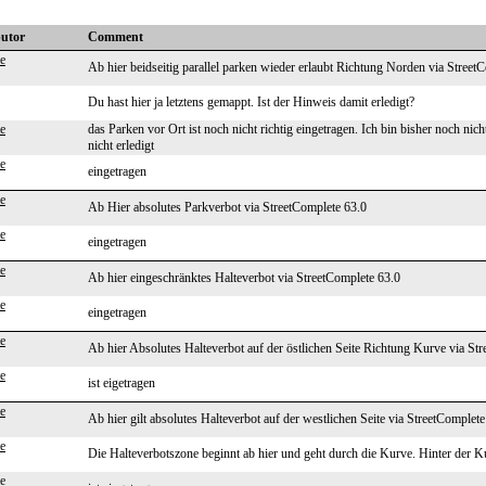
butor
Comment
e
Ab hier beidseitig parallel parken wieder erlaubt Richtung Norden via Street
Du hast hier ja letztens gemappt. Ist der Hinweis damit erledigt?
e
das Parken vor Ort ist noch nicht richtig eingetragen. Ich bin bisher noch n
nicht erledigt
e
eingetragen
e
Ab Hier absolutes Parkverbot via StreetComplete 63.0
e
eingetragen
e
Ab hier eingeschränktes Halteverbot via StreetComplete 63.0
e
eingetragen
e
Ab hier Absolutes Halteverbot auf der östlichen Seite Richtung Kurve via St
e
ist eigetragen
e
Ab hier gilt absolutes Halteverbot auf der westlichen Seite via StreetComplete
e
Die Halteverbotszone beginnt ab hier und geht durch die Kurve. Hinter der Ku
e