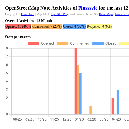
OpenStreetMap Note Activities of
Flusssvie
for the last 1
Copyright ©
Pascal Neis
| Map data ©
OpenStreetMap
contributors | More? See
ResultMaps
|
Notes over
Overall Activities | 12 Months
Opened: 10 (40%)
Commented: 7 (28%)
Closed: 8 (32%)
Reopened: 0 (0%)
Stats per month