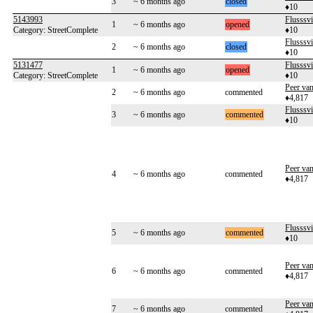
3
~ 6 months ago
closed
♦10
5143993
Flusssvi
1
~ 6 months ago
opened
Category: StreetComplete
♦10
Flusssvi
2
~ 6 months ago
closed
♦10
5131477
Flusssvi
1
~ 6 months ago
opened
Category: StreetComplete
♦10
Peer va
2
~ 6 months ago
commented
♦4,817
Flusssvi
3
~ 6 months ago
commented
♦10
Peer va
4
~ 6 months ago
commented
♦4,817
Flusssvi
5
~ 6 months ago
commented
♦10
Peer va
6
~ 6 months ago
commented
♦4,817
Peer va
7
~ 6 months ago
commented