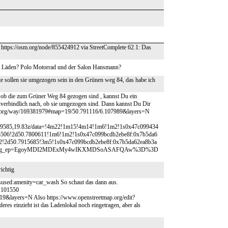
– https://osm.org/node/855424912 via StreetComplete 62.1: Das
en Läden? Polo Motorrad und der Salon Hansmann?
te sollen sie umgezogen sein in den Grünen weg 84, das habe ich
 ob die zum Grüner Weg 84 gezogen sind , kannst Du ein
unverbindlich nach, ob sie umgezogen sind. Dann kannst Du Dir
map.org/way/169381979#map=19/50.791116/6.107989&layers=N
1079585,19.83z/data=!4m22!1m15!4m14!1m6!1m2!1s0x47c099434
5506!2d50.7800611!1m6!1m2!1s0x47c099bcdb2ebe8f:0x7b5da6
2d50.7915685!3m5!1s0x47c099bcdb2ebe8f:0x7b5da62ea8b3a
ry=ttu&g_ep=EgoyMDI2MDExMy4wIKXMDSoASAFQAw%3D%3D
richtig
disused:amenity=car_wash So schaut das dann aus.
.101550
9&layers=N Also https://www.openstreetmap.org/edit?
 einzieht ist das Ladenlokal noch eingetragen, aber als