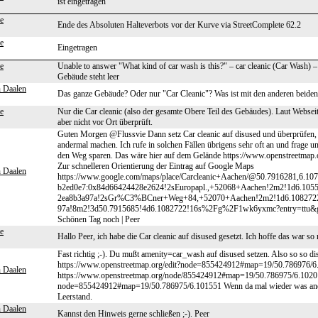
ist eingetragen
e
Ende des Absoluten Halteverbots vor der Kurve via StreetComplete 62.2
e
Eingetragen
e
Unable to answer "What kind of car wash is this?" – car cleanic (Car Wash) 
Gebäude steht leer
n Daalen
Das ganze Gebäude? Oder nur "Car Cleanic"? Was ist mit den anderen beid
e
Nur die Car cleanic (also der gesamte Obere Teil des Gebäudes). Laut Websei
aber nicht vor Ort überprüft.
Guten Morgen @Flussvie Dann setz Car cleanic auf disused und überprüfen,
andermal machen. Ich rufe in solchen Fällen übrigens sehr oft an und frage 
den Weg sparen. Das wäre hier auf dem Gelände https://www.openstreet
Zur schnelleren Orientierung der Eintrag auf Google Maps
n Daalen
https://www.google.com/maps/place/Carcleanic+Aachen/@50.7916281,6.
b2ed0e7:0x84d66424428e2624!2sEuropapl.,+52068+Aachen!2m2!1d6.105
2ea8b3a97a!2sGr%C3%BCner+Weg+84,+52070+Aachen!2m2!1d6.1082722!
97a!8m2!3d50.7915685!4d6.1082722!16s%2Fg%2F1wk6yxmc?ent
Schönen Tag noch | Peer
e
Hallo Peer, ich habe die Car cleanic auf disused gesetzt. Ich hoffe das war so 
Fast richtig ;-). Du mußt amenity=car_wash auf disused setzen. Also so so 
https://www.openstreetmap.org/edit?node=855424912#map=19/50.786976/6
n Daalen
https://www.openstreetmap.org/node/855424912#map=19/50.786975/6.10201
node=855424912#map=19/50.786975/6.101551 Wenn da mal wieder was anderes
Leerstand.
n Daalen
Kannst den Hinweis gerne schließen ;-). Peer