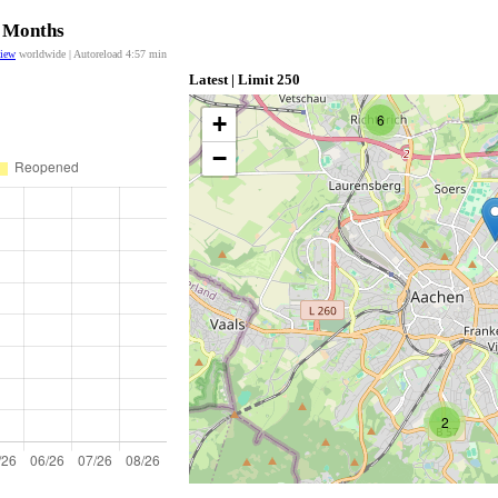
2 Months
view
worldwide | Autoreload
4:57
min
Latest | Limit 250
+
6
−
2