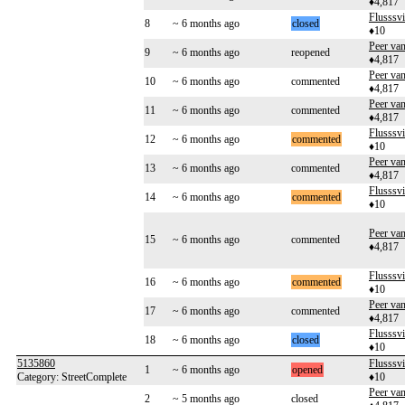
♦4,817
Flusssvi
8
~ 6 months ago
closed
♦10
Peer va
9
~ 6 months ago
reopened
♦4,817
Peer va
10
~ 6 months ago
commented
♦4,817
Peer va
11
~ 6 months ago
commented
♦4,817
Flusssvi
12
~ 6 months ago
commented
♦10
Peer va
13
~ 6 months ago
commented
♦4,817
Flusssvi
14
~ 6 months ago
commented
♦10
Peer va
15
~ 6 months ago
commented
♦4,817
Flusssvi
16
~ 6 months ago
commented
♦10
Peer va
17
~ 6 months ago
commented
♦4,817
Flusssvi
18
~ 6 months ago
closed
♦10
5135860
Flusssvi
1
~ 6 months ago
opened
Category: StreetComplete
♦10
Peer va
2
~ 5 months ago
closed