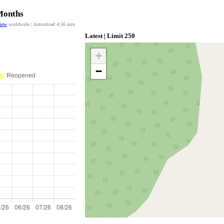
 Months
view
worldwide | Autoreload
4:56
min
Latest | Limit 250
+
−