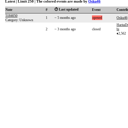
Latest | Limit 250 | The colored events are made by
Osku46
⏱️ Last updated
Note
#
Event
Contri
5184050
1
~ 5 months ago
opened
Osku46
Category: Unknown
HaritaD
2
~ 3 months ago
closed
bi
♦2,562