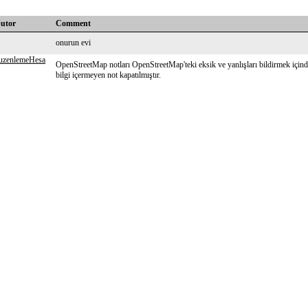
butor
Comment
onurun evi
uzenlemeHesa
OpenStreetMap notları OpenStreetMap'teki eksik ve yanlışları bildirmek içindi
bilgi içermeyen not kapatılmıştır.