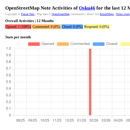
OpenStreetMap Note Activities of
Osku46
for the last 12
Copyright ©
Pascal Neis
| Map data ©
OpenStreetMap
contributors | More? See
ResultMaps
|
Notes over
Overall Activities | 12 Months
Opened: 1 (100%)
Commented: 0 (0%)
Closed: 0 (0%)
Reopened: 0 (0%)
Stats per month