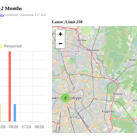
 12 Months
view
worldwide | Autoreload
4:57
min
Latest | Limit 250
+
−
2