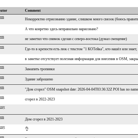
butor
Comment
een
Некорректно отрисованно здание, слишком много связок (боюсь правит
А что конретно здесь неправильно нарисовано?
een
не заметил что снимок сделан с северо-востока (думал смещение)
een
Где-то в крепости есть люк с текстом "1 КОТейка", кто нашёл или знает,
в заметке отсутствует полезная информация для внесения в OSM, закр
een
Замапить тропинки
een
Здание заброшено
een
"Дом сгорел" OSM snapshot date: 2026-04-04T03:36:32Z POI has no name 
een
сгорел в 2022-2023
oxy
een
Дом сгорел в 2021-2023
oxy
👌
een