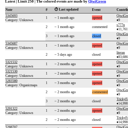
Latest | Limit 250 | The colored events are made by
QiwiGreen
⏱️ Last updated
Note
#
Event
Contri
5345693
QiwiGr
1
~ 1 month ago
opened
Category: Unknown
♦9
s777n
2
~ 1 month ago
commented
♦11,761
QiwiGr
3
~ 1 month ago
closed
♦9
5345687
QiwiGr
1
~ 1 month ago
opened
Category: Unknown
♦9
literan
2
~ 5 days ago
closed
♦83,686
5321532
QiwiGr
1
~ 2 months ago
opened
Category: Unknown
♦9
5321530
QiwiGr
1
~ 2 months ago
opened
Category: Unknown
♦9
5283580
QiwiGr
1
~ 3 months ago
opened
Category: Organicmaps
♦9
QiwiGr
2
~ 2 months ago
commented
♦9
TrickyF
3
~ 2 months ago
closed
♦14,998
5291322
QiwiGr
1
~ 2 months ago
opened
Category: Unknown
♦9
TrickyF
2
~ 2 months ago
closed
♦14,998
5288707
QiwiGr