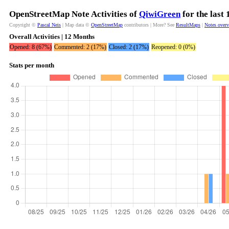
OpenStreetMap Note Activities of
QiwiGreen
for the last
Copyright ©
Pascal Neis
| Map data ©
OpenStreetMap
contributors | More? See
ResultMaps
|
Notes over
Overall Activities | 12 Months
Opened: 8 (67%)
Commented: 2 (17%)
Closed: 2 (17%)
Reopened: 0 (0%)
Stats per month