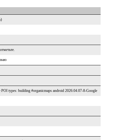
ь)
 отметьте.
ываю
POI types: building #organicmaps android 2026.04.07-8-Google