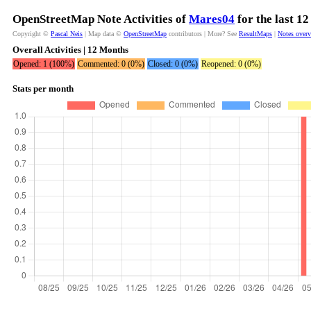
OpenStreetMap Note Activities of
Mares04
for the last 1
Copyright ©
Pascal Neis
| Map data ©
OpenStreetMap
contributors | More? See
ResultMaps
|
Notes over
Overall Activities | 12 Months
Opened: 1 (100%)
Commented: 0 (0%)
Closed: 0 (0%)
Reopened: 0 (0%)
Stats per month