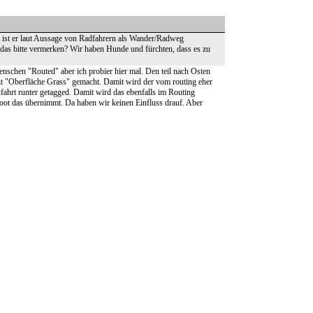
t ist er laut Aussage von Radfahrern als Wander/Radweg
 das bitte vermerken? Wir haben Hunde und fürchten, dass es zu
schen "Routed" aber ich probier hier mal. Den teil nach Osten
t "Oberfläche Grass" gemacht. Damit wird der vom routing eher
hrt runter getagged. Damit wird das ebenfalls im Routing
oot das übernimmt. Da haben wir keinen Einfluss drauf. Aber