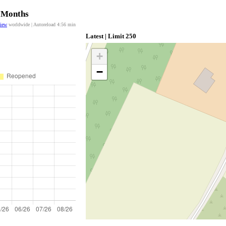
2 Months
view
worldwide | Autoreload
4:56
min
Latest | Limit 250
+
−