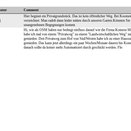
butor
Comment
Hier beginnt ein Privatgrundstück. Das ist kein öffentlicher Weg. Bei Koomo
4
verzeichnet. Man radelt dann leider mitten durch unseren Garten.Könnten Sie
unangenehmen Begegnungen kommt.
Hi, wie als OSM haben nur bedingt einfluss darauf wie die Firma Komoot Men
habe ich mal von einem "Privatweg" zu einem "Landwirtschaftlichen Weg" mi
gemieden. Den Privatweg zum Hof von Süd/Westen habe ich zu einer Hauszufa
gemieden. Das kann jetzt allerdings ein paar Wochen/Monate dauern bis Kom
danach sollte da keiner mehr Automatisiert durch geschickt werden. Flo