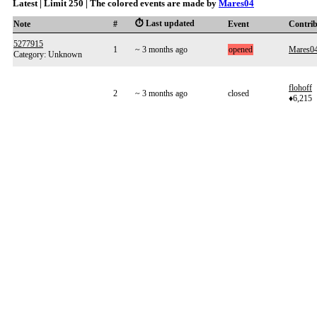
Latest | Limit 250 | The colored events are made by
Mares04
⏱️ Last updated
Note
#
Event
Contri
5277915
1
~ 3 months ago
opened
Mares0
Category: Unknown
flohoff
2
~ 3 months ago
closed
♦6,215