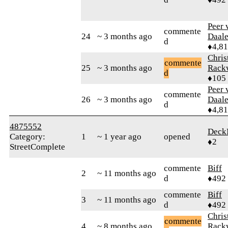
Peer 
commente
24
~ 3 months ago
Daal
d
♦4,8
Chris
commente
25
~ 3 months ago
Rack
d
♦105
Peer 
commente
26
~ 3 months ago
Daal
d
♦4,8
4875552
Dec
Category:
1
~ 1 year ago
opened
♦2
StreetComplete
commente
Biff
2
~ 11 months ago
d
♦492
commente
Biff
3
~ 11 months ago
d
♦492
Chris
commente
4
~ 8 months ago
Rack