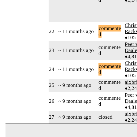
d
♦2,2
Chris
commente
22
~ 11 months ago
Rack
d
♦105
Peer 
commente
23
~ 11 months ago
Daal
d
♦4,8
Chris
commente
24
~ 11 months ago
Rack
d
♦105
commente
aixbr
25
~ 9 months ago
d
♦2,2
Peer 
commente
26
~ 9 months ago
Daal
d
♦4,8
aixbr
27
~ 9 months ago
closed
♦2,2