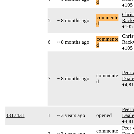
d
♦105
Chris
commente
5
~ 8 months ago
Rack
d
♦105
Chris
commente
6
~ 8 months ago
Rack
d
♦105
Peer 
commente
7
~ 8 months ago
Daal
d
♦4,8
Peer 
3817431
1
~ 3 years ago
opened
Daal
♦4,8
Peer 
commente
2
~ 3 years ago
Daal