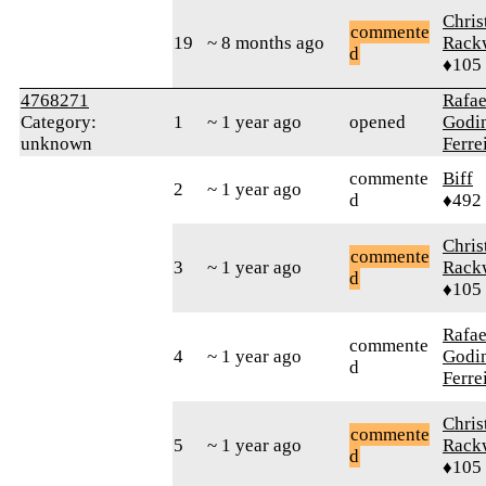
Chris
commente
19
~ 8 months ago
Rack
d
♦105
4768271
Rafae
Category:
1
~ 1 year ago
opened
Godi
unknown
Ferre
commente
Biff
2
~ 1 year ago
d
♦492
Chris
commente
3
~ 1 year ago
Rack
d
♦105
Rafae
commente
4
~ 1 year ago
Godi
d
Ferre
Chris
commente
5
~ 1 year ago
Rack
d
♦105