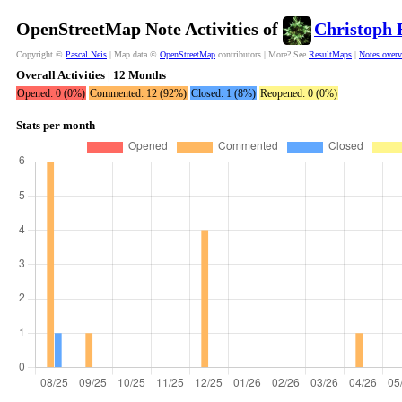
OpenStreetMap Note Activities of
Christoph 
Copyright ©
Pascal Neis
| Map data ©
OpenStreetMap
contributors | More? See
ResultMaps
|
Notes over
Overall Activities | 12 Months
Opened: 0 (0%)
Commented: 12 (92%)
Closed: 1 (8%)
Reopened: 0 (0%)
Stats per month