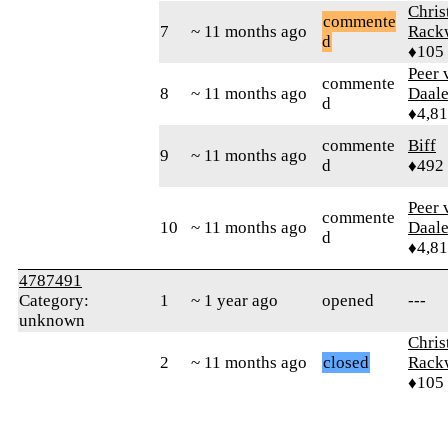
Chris
commente
7
~ 11 months ago
Rack
d
♦105
Peer 
commente
8
~ 11 months ago
Daal
d
♦4,8
commente
Biff
9
~ 11 months ago
d
♦492
Peer 
commente
10
~ 11 months ago
Daal
d
♦4,8
4787491
Category:
1
~ 1 year ago
opened
---
unknown
Chris
2
~ 11 months ago
closed
Rack
♦105