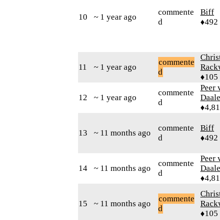
commente
Biff
10
~ 1 year ago
d
♦492
Chris
commente
11
~ 1 year ago
Rack
d
♦105
Peer 
commente
12
~ 1 year ago
Daal
d
♦4,8
commente
Biff
13
~ 11 months ago
d
♦492
Peer 
commente
14
~ 11 months ago
Daal
d
♦4,8
Chris
commente
15
~ 11 months ago
Rack
d
♦105