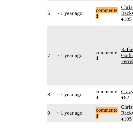
Chris
commente
6
~ 1 year ago
Rack
d
♦105
Rafae
commente
7
~ 1 year ago
Godi
d
Ferre
commente
Craz
8
~ 1 year ago
d
♦62
Chris
commente
9
~ 1 year ago
Rack
d
♦105