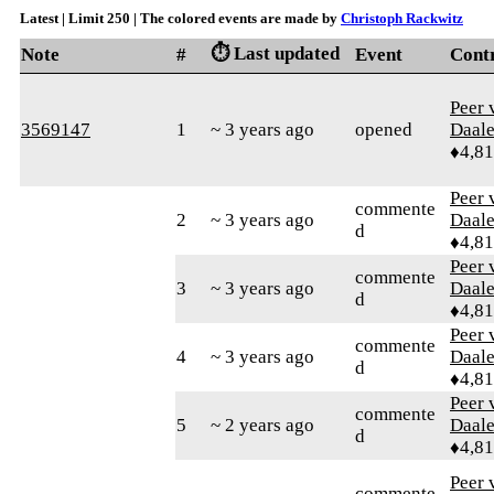
Latest | Limit 250 | The colored events are made by
Christoph Rackwitz
⏱️ Last updated
Note
#
Event
Cont
Peer 
3569147
1
~ 3 years ago
opened
Daal
♦4,8
Peer 
commente
2
~ 3 years ago
Daal
d
♦4,8
Peer 
commente
3
~ 3 years ago
Daal
d
♦4,8
Peer 
commente
4
~ 3 years ago
Daal
d
♦4,8
Peer 
commente
5
~ 2 years ago
Daal
d
♦4,8
Peer 
commente