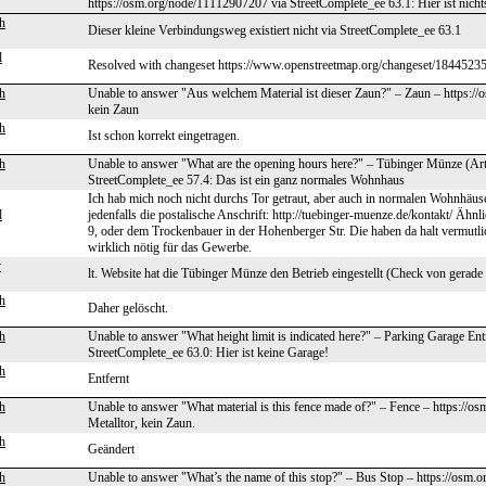
https://osm.org/node/11112907207 via StreetComplete_ee 63.1: Hier ist nichts
h
Dieser kleine Verbindungsweg existiert nicht via StreetComplete_ee 63.1
l
Resolved with changeset https://www.openstreetmap.org/changeset/18445235
h
Unable to answer "Aus welchem Material ist dieser Zaun?" – Zaun – https://
kein Zaun
h
Ist schon korrekt eingetragen.
h
Unable to answer "What are the opening hours here?" – Tübinger Münze (Art
StreetComplete_ee 57.4: Das ist ein ganz normales Wohnhaus
Ich hab mich noch nicht durchs Tor getraut, aber auch in normalen Wohnhäus
l
jedenfalls die postalische Anschrift: http://tuebinger-muenze.de/kontakt/ Ähn
9, oder dem Trockenbauer in der Hohenberger Str. Die haben da halt vermutl
wirklich nötig für das Gewerbe.
y
lt. Website hat die Tübinger Münze den Betrieb eingestellt (Check von gerade
h
Daher gelöscht.
h
Unable to answer "What height limit is indicated here?" – Parking Garage En
StreetComplete_ee 63.0: Hier ist keine Garage!
h
Entfernt
h
Unable to answer "What material is this fence made of?" – Fence – https://o
Metalltor, kein Zaun.
h
Geändert
h
Unable to answer "What’s the name of this stop?" – Bus Stop – https://osm.o