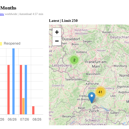
2 Months
view
worldwide | Autoreload
4:56
min
Latest | Limit 250
+
−
2
41