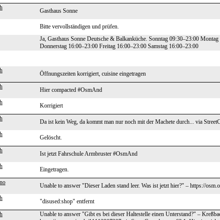
h
Gasthaus Sonne
Bitte vervollständigen und prüfen.
Ja, Gasthaus Sonne Deutsche & Balkanküche. Sonntag 09:30–23:00 Montag
Donnerstag 16:00–23:00 Freitag 16:00–23:00 Samstag 16:00–23:00
h
Öffnungszeiten korrigiert, cuisine eingetragen
h
Hier compacted #OsmAnd
h
Korrigiert
h
Da ist kein Weg, da kommt man nur noch mit der Machete durch... via Street
h
Gelöscht.
h
Ist jetzt Fahrschule Armbruster #OsmAnd
h
Eingetragen.
no
Unable to answer "Dieser Laden stand leer. Was ist jetzt hier?" – https://o
h
"disused:shop" entfernt
h
Unable to answer "Gibt es bei dieser Haltestelle einen Unterstand?" – Kreßba