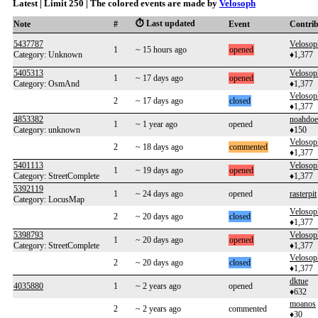
Latest | Limit 250 | The colored events are made by
Velosoph
⏱️ Last updated
Note
#
Event
Contri
5437787
Velosop
1
~ 15 hours ago
opened
Category: Unknown
♦1,377
5405313
Velosop
1
~ 17 days ago
opened
Category: OsmAnd
♦1,377
Velosop
2
~ 17 days ago
closed
♦1,377
4853382
noahdoe
1
~ 1 year ago
opened
Category: unknown
♦150
Velosop
2
~ 18 days ago
commented
♦1,377
5401113
Velosop
1
~ 19 days ago
opened
Category: StreetComplete
♦1,377
5392119
1
~ 24 days ago
opened
rasterpit
Category: LocusMap
Velosop
2
~ 20 days ago
closed
♦1,377
5398793
Velosop
1
~ 20 days ago
opened
Category: StreetComplete
♦1,377
Velosop
2
~ 20 days ago
closed
♦1,377
dktue
4035880
1
~ 2 years ago
opened
♦632
moanos
2
~ 2 years ago
commented
♦30