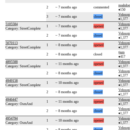
noahdoe
2
~ 7 months ago
commented
♦150
Velosop
3
~ 7 months ago
closed
♦1,377
5105584
Velosop
1
~ 7 months ago
opened
Category: StreetComplete
♦1,377
Velosop
2
~ 7 months ago
closed
♦1,377
5070113
Velosop
1
~ 8 months ago
opened
Category: StreetComplete
♦1,377
tjum
2
~ 8 months ago
closed
♦417
4895588
Velosop
1
~ 11 months ago
opened
Category: StreetComplete
♦1,377
Velosop
2
~ 8 months ago
closed
♦1,377
4949158
Velosop
1
~ 10 months ago
opened
Category: StreetComplete
♦1,377
Velosop
2
~ 8 months ago
closed
♦1,377
4946447
Velosop
1
~ 11 months ago
opened
Category: OsmAnd
♦1,377
Velosop
2
~ 8 months ago
closed
♦1,377
4954794
Velosop
1
~ 10 months ago
opened
Category: OsmAnd
♦1,377
Velosop
2
~ 8 months ago
closed