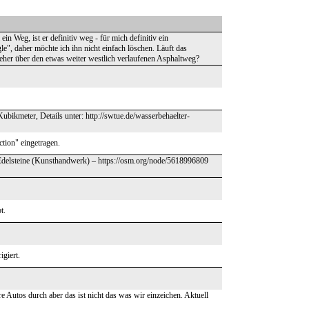
n Weg, ist er definitiv weg - für mich definitiv ein
e", daher möchte ich ihn nicht einfach löschen. Läuft das
 eher über den etwas weiter westlich verlaufenen Asphaltweg?
bikmeter, Details unter: http://swtue.de/wasserbehaelter-
ction" eingetragen.
-Edelsteine (Kunsthandwerk) – https://osm.org/node/5618996809
t.
giert.
e Autos durch aber das ist nicht das was wir einzeichen. Aktuell