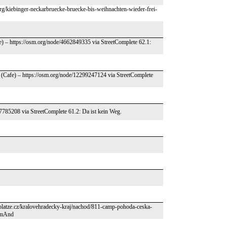
rg/kiebinger-neckarbruecke-bruecke-bis-weihnachten-wieder-frei-
e) – https://osm.org/node/4662849335 via StreetComplete 62.1:
a (Cafe) – https://osm.org/node/12299247124 via StreetComplete
37785208 via StreetComplete 61.2: Da ist kein Weg.
gplatze.cz/kralovehradecky-kraj/nachod/811-camp-pohoda-ceska-
OsmAnd