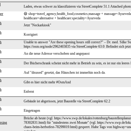
l
Laden, etwas schwer zu klassifizieren via StreetComplete 51.1 Attached photo
er
😄 shop=travel_agency;health_food;cosmetics;massage + massage=Ayurveda 
healthcare=alternative + healthcare:speciality=Ayurveda
h
Jetzt "Neckarkiosk"
h
Korrigiert
h
Unable to answer "Are these opening hours still correct?" – Dr. med. Silke 
https://osm.org/node/2962465835 via StreetComplete 63.0: Befindet sich jetzt
h
An die neue Adresse verschoben und angepasst
h
Der Bücherschrank scheint nicht mehr in Betrieb zu sein, es ist nur ein lee
h
Auf "disused" gesetzt, das Häuschen ist immerhin noch da.
h
Gibt es hier nicht mehr #OsmAnd
h
Enfernt
h
Gebäude ist abgerissen, jetzt Baustelle via StreetComplete 62.2
h
Eingetragen
Brücke ab heute (vgl. https://www.swp.de/lokales/rottenburg/baustellenplanun
rsing
78302831.html) für "mindestens zwei Monate" (vgl. https://www.swp.de/loka
chaos-beim-herbstfest-78299019.html) gesperrt. Habe Tags von highway=uncl