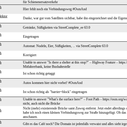
für Schienenersatzverkehr
h
Hier fehlt noch ein Verbindungsweg #OsmAnd
lektor
Danke, war gut vom Satelliten sichtbar, habe ihn eingezeichnet und die Ei
h
Getränke, Süßigkeiten via StreetComplete_ee 63.0
h
Eingetragen
h
Automat: Nudeln, Eier, Süßigkeiten, ... via StreetComplete 63.0
h
Korrigiert
h
Unable to answer "Is there a shelter at this stop?" – Highway Feature – http
Mitfahrerbank, keine Bushaltestelle
h
Ist schon richtig getaggt
h
Autos kommen hier nicht vorbei! #OsmAnd
h
Ist schon richtig als "barrier=block" eingetragen
h
Unable to answer "What’s the surface here?" – Foot Path – https://osm.org/
nicht, auch nicht die Brücke
Nicht (mehr) existierende Brücke samt Zuweg entfernt. Jetzt endet allerding
h
habe ich noch einen kleinen Verbindungsweg zur Straße hinzugefügt. Ob das 
anschauen.
h
Gibt es das Café noch? Die Domain ist jedenfalls verwaist und alles sieht i