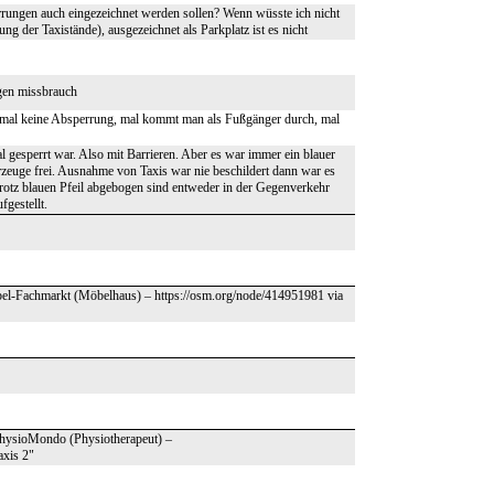
errungen auch eingezeichnet werden sollen? Wenn wüsste ich nicht
ng der Taxistände), ausgezeichnet als Parkplatz ist es nicht
wegen missbrauch
g, mal keine Absperrung, mal kommt man als Fußgänger durch, mal
tal gesperrt war. Also mit Barrieren. Aber es war immer ein blauer
rzeuge frei. Ausnahme von Taxis war nie beschildert dann war es
e trotz blauen Pfeil abgebogen sind entweder in der Gegenverkehr
fgestellt.
el-Fachmarkt (Möbelhaus) – https://osm.org/node/414951981 via
 PhysioMondo (Physiotherapeut) –
axis 2"