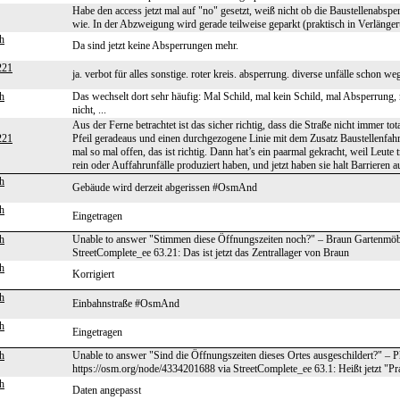
Habe den access jetzt mal auf "no" gesetzt, weiß nicht ob die Baustellenabsp
wie. In der Abzweigung wird gerade teilweise geparkt (praktisch in Verlängeru
h
Da sind jetzt keine Absperrungen mehr.
221
ja. verbot für alles sonstige. roter kreis. absperrung. diverse unfälle schon 
h
Das wechselt dort sehr häufig: Mal Schild, mal kein Schild, mal Absperrun
nicht, ...
Aus der Ferne betrachtet ist das sicher richtig, dass die Straße nicht immer to
221
Pfeil geradeaus und einen durchgezogene Linie mit dem Zusatz Baustellenfah
mal so mal offen, das ist richtig. Dann hat’s ein paarmal gekracht, weil Leut
rein oder Auffahrunfälle produziert haben, und jetzt haben sie halt Barrieren au
h
Gebäude wird derzeit abgerissen #OsmAnd
h
Eingetragen
h
Unable to answer "Stimmen diese Öffnungszeiten noch?" – Braun Gartenmöb
StreetComplete_ee 63.21: Das ist jetzt das Zentrallager von Braun
h
Korrigiert
h
Einbahnstraße #OsmAnd
h
Eingetragen
h
Unable to answer "Sind die Öffnungszeiten dieses Ortes ausgeschildert?" –
https://osm.org/node/4334201688 via StreetComplete_ee 63.1: Heißt jetzt "Pr
h
Daten angepasst