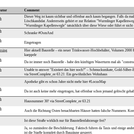
butor
Comment
Dieser Weg ist kaum sichtbar und offenbar auch kaum begangen. Falls da mal ei
h
Löschkandidat. Andererseits gehört er zur Relation "Wurmlinger Kapellenwegl
"Wurmlinger Kapellenwegle" tatsächlich über diese Wiese oder führt er nicht
h
Schranke #OsmAnd
h
Eingetragen
rsing
Hier aktuell Baustelle – ein neuer Trinkwasser-Hochbehälter, Volumen 2000 Ku
kaeppele
h
Da ist immer noch Baustelle - habe den künftigen Waserturm mal als "constru
h
Unable to answer "Existiert das hier noch?" – Schmuckunikate, Gold-Silber
via StreetComplete_ee 63.21: Ein gewöhnliches Wohnhaus
Apotheke gibt es schon Jahre nicht mehr hier #LocusMap
h
Da ist auch keine mehr eingetragen, hat offenbar schon jemand gelöscht gehab
h
Hausnummer 30! via StreetComplete_ee 63.21
h
Auch die Richtung Osten benachbarten Häuser hatten falsche Nummern. Korri
Ist diese Straße wirklich nur für Baustellenfahrzeuge frei?
Ja, so zumindest die Beschilderung. Faktisch fuhren da Taxis und einige ander
ist die Starße komplett durch Bauzäune gesperrt.