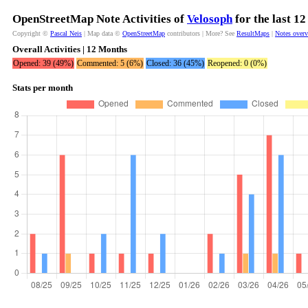
OpenStreetMap Note Activities of
Velosoph
for the last 1
Copyright ©
Pascal Neis
| Map data ©
OpenStreetMap
contributors | More? See
ResultMaps
|
Notes over
Overall Activities | 12 Months
Opened: 39 (49%)
Commented: 5 (6%)
Closed: 36 (45%)
Reopened: 0 (0%)
Stats per month