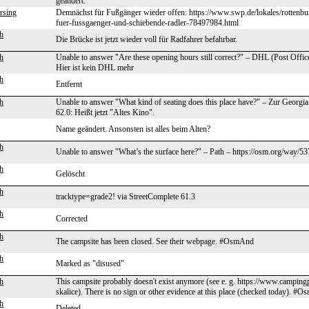
geändert.
rsing
Demnächst für Fußgänger wieder offen: https://www.swp.de/lokales/rottenbu
fuer-fussgaenger-und-schiebende-radler-78497984.html
h
Die Brücke ist jetzt wieder voll für Radfahrer befahrbar.
h
Unable to answer "Are these opening hours still correct?" – DHL (Post Offic
Hier ist kein DHL mehr
h
Entfernt
h
Unable to answer "What kind of seating does this place have?" – Zur Georgi
62.0: Heißt jetzt "Altes Kino".
Name geändert. Ansonsten ist alles beim Alten?
h
Unable to answer "What’s the surface here?" – Path – https://osm.org/way/5
h
Gelöscht
h
tracktype=grade2! via StreetComplete 61.3
h
Corrected
h
The campsite has been closed. See their webpage. #OsmAnd
h
Marked as "disused"
h
This campsite probably doesn't exist anymore (see e. g. https://www.campin
skalice). There is no sign or other evidence at this place (checked today). #
h
Deleted