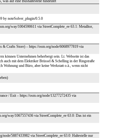
, was auf eine Bushaltestelle hindeutet
9 by noteSolver_plugin/0.5.0
osm.org/way/1004590611 via StreetComplete_ee 63.1: Metalltor,
s & Crafts Store) – https://osm.org/node/6068977819 via
ern können Unternehmen beherbergt sein. Lt. Webseite ist das
lich auch mit dem Elektriker Brüssel & Schelling in der Ringstraße
ich Wohnung und Büro, aber keine Werkstatt o.ä., wenn nicht
 eben)
trance / Exit – https://osm.org/node/13277272435 via
sm.org/way/1067557436 via StreetComplete_ee 63.0: Das ist ein
rg/node/5887433982 via StreetComplete_ee 63.0: Haltestelle nur