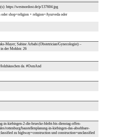
(s): https://westnordost.de/p/137604.jpg
oder shop=religion + religion=Ayurveda oder
Staks-Mayer; Sabine Arbabi (Obstetrician/Gynecologist) –
 in der Mohlstr. 26
res Holzhäuschen da. #OsmAnd
g-in-kiebingen-2-die-bruecke-bleibt-bis-dienstag-offen-
les/rottenburg/baustellenplanung-in-kiebingen-das-absehbare-
assified zu highway=construction und construction=unclassified