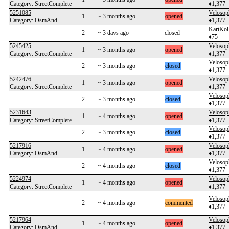
Category: StreetComplete
♦1,377
5251085
Velosop
1
~ 3 months ago
opened
Category: OsmAnd
♦1,377
KartKol
2
~ 3 days ago
closed
♦75
5245425
Velosop
1
~ 3 months ago
opened
Category: StreetComplete
♦1,377
Velosop
2
~ 3 months ago
closed
♦1,377
5242476
Velosop
1
~ 3 months ago
opened
Category: StreetComplete
♦1,377
Velosop
2
~ 3 months ago
closed
♦1,377
5231643
Velosop
1
~ 4 months ago
opened
Category: StreetComplete
♦1,377
Velosop
2
~ 3 months ago
closed
♦1,377
5217916
Velosop
1
~ 4 months ago
opened
Category: OsmAnd
♦1,377
Velosop
2
~ 4 months ago
closed
♦1,377
5224974
Velosop
1
~ 4 months ago
opened
Category: StreetComplete
♦1,377
Velosop
2
~ 4 months ago
commented
♦1,377
5217964
Velosop
1
~ 4 months ago
opened
Category: OsmAnd
♦1,377