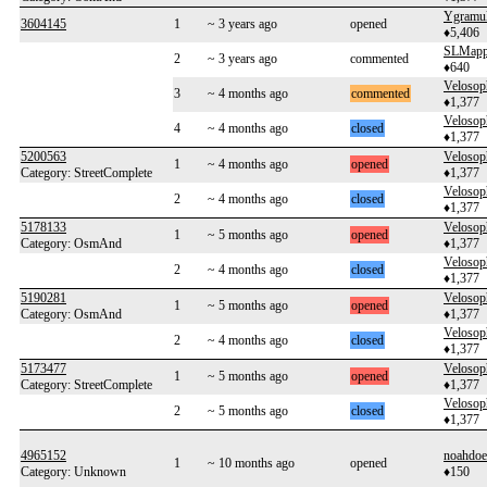
Ygramu
3604145
1
~ 3 years ago
opened
♦5,406
SLMapp
2
~ 3 years ago
commented
♦640
Velosop
3
~ 4 months ago
commented
♦1,377
Velosop
4
~ 4 months ago
closed
♦1,377
5200563
Velosop
1
~ 4 months ago
opened
Category: StreetComplete
♦1,377
Velosop
2
~ 4 months ago
closed
♦1,377
5178133
Velosop
1
~ 5 months ago
opened
Category: OsmAnd
♦1,377
Velosop
2
~ 4 months ago
closed
♦1,377
5190281
Velosop
1
~ 5 months ago
opened
Category: OsmAnd
♦1,377
Velosop
2
~ 4 months ago
closed
♦1,377
5173477
Velosop
1
~ 5 months ago
opened
Category: StreetComplete
♦1,377
Velosop
2
~ 5 months ago
closed
♦1,377
4965152
noahdoe
1
~ 10 months ago
opened
Category: Unknown
♦150