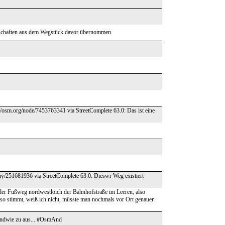
genschaften aus dem Wegstück davor übernommen.
s://osm.org/node/7453763341 via StreetComplete 63.0: Das ist eine
way/251681936 via StreetComplete 63.0: Dieswr Weg existiert
s der Fußweg nordwestlöich der Bahnhofstraße im Leeren, also
so stimmt, weiß ich nicht, müsste man nochmals vor Ort genauer
rgendwie zu aus... #OsmAnd