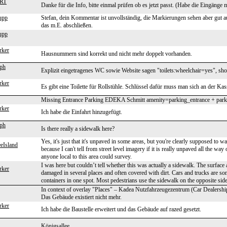
HRT
Danke für die Info, bitte einmal prüfen ob es jetzt passt. (Habe die Eingäng
upp
Stefan, dein Kommentar ist unvollständig, die Markierungen sehen aber gut a
das m.E. abschließen.
upp
rker
Hausnummern sind korrekt und nicht mehr doppelt vorhanden.
aph
Explizit eingetragenes WC sowie Website sagen "toilets:wheelchair=yes", sho
rker
Es gibt eine Toilette für Rollstühle. Schlüssel dafür muss man sich an der Kas
Missing Entrance Parking EDEKA Schmitt amenity=parking_entrance + par
rker
Ich habe die Einfahrt hinzugefügt.
aph
Is there really a sidewalk here?
Yes, it's just that it's unpaved in some areas, but you're clearly supposed to w
eIsland
because I can't tell from street level imagery if it is really unpaved all the way 
anyone local to this area could survey.
I was here but couldn’t tell whether this was actually a sidewalk. The surface
rker
damaged in several places and often covered with dirt. Cars and trucks are so
containers in one spot. Most pedestrians use the sidewalk on the opposite side 
In context of overlay "Places" – Kadea Nutzfahrzeugezentrum (Car Dealershi
Das Gebäude existiert nicht mehr.
rker
Ich habe die Baustelle erweitert und das Gebäude auf razed gesetzt.
Königsallee