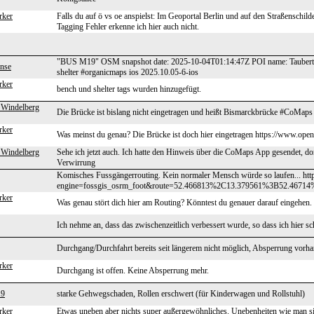
rker
Falls du auf ö vs oe anspielst: Im Geoportal Berlin und auf den Straßenschild
Tagging Fehler erkenne ich hier auch nicht.
"BUS M19" OSM snapshot date: 2025-10-04T01:14:47Z POI name: Taubertst
ense
shelter #organicmaps ios 2025.10.05-6-ios
rker
bench und shelter tags wurden hinzugefügt.
 Windelberg
Die Brücke ist bislang nicht eingetragen und heißt Bismarckbrücke #CoMap
rker
Was meinst du genau? Die Brücke ist doch hier eingetragen https://www.op
 Windelberg
Sehe ich jetzt auch. Ich hatte den Hinweis über die CoMaps App gesendet, dor
Verwirrung
Komisches Fussgängerrouting. Kein normaler Mensch würde so laufen... http
engine=fossgis_osrm_foot&route=52.466813%2C13.379561%3B52.4671
rker
Was genau stört dich hier am Routing? Könntest du genauer darauf eingehen.
Ich nehme an, dass das zwischenzeitlich verbessert wurde, so dass ich hier s
Durchgang/Durchfahrt bereits seit längerem nicht möglich, Absperrung vorh
rker
Durchgang ist offen. Keine Absperrung mehr.
19
starke Gehwegschaden, Rollen erschwert (für Kinderwagen und Rollstuhl)
rker
Etwas uneben aber nichts super außergewöhnliches. Unebenheiten wie man sie