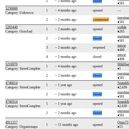
2
~ 2 months ago
closed
♦581
5236660
1
~ 4 months ago
opened
---
Category: Unknown
questma
2
~ 2 months ago
commented
♦581
5283449
wribln
1
~ 2 months ago
opened
Category: OsmAnd
♦265
questma
2
~ 2 months ago
closed
♦581
miwie
3
~ 2 months ago
reopened
♦408
miwie
4
~ 2 months ago
closed
♦408
5216970
MikHag
1
~ 4 months ago
opened
Category: StreetComplete
♦1
questma
2
~ 2 months ago
closed
♦581
4746614
Seandeb
1
~ 1 year ago
opened
Category: StreetComplete
♦2,639
questma
2
~ 2 months ago
closed
♦581
4746514
Seandeb
1
~ 1 year ago
opened
Category: StreetComplete
♦2,639
questma
2
~ 2 months ago
closed
♦581
4911217
Opus75
1
~ 11 months ago
opened
Category: Organicmaps
♦15