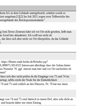
lekom AG in dem Gebäude untergebracht, seitdem wurde es
zei umgebaut.[1][2] Im Juli 2021 zogen erste Teilbereiche des
Dienstgebäude des Reichspostzentralamts"
 Anti-Terror-Zentrum habe ich vor Ort nicht gesehen, ließt man
 Areal hier aktualisiert. Ich weiß nur nicht ob
das lässt sich aber nicht vor Ort überprüfen, da das Gelände
n.
tps://fbinter.stadt-berlin.de/fb/index.jsp?
75,5814325 Interessant allerdings dass der Anbau hinter
 zu Nummer 76. ggf. müsste man hier mal vor Ort nachsehen ob
immt?
sst sich dies nicht prüfen da die Eingänge von 75 und 74 im
rlegt, mMn reicht der Node für die Einheitlichkeit
 74 und 75 sind seitlich an den Häusern, Nr. 76 hat nur einen
gänge von 74 und 75 sind faktisch in einem Hof, aber sehr dicht an
. und braucht daher nur einen Eintrag.