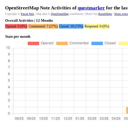
OpenStreetMap Note Activities of
questmarker
for the la
Copyright ©
Pascal Neis
| Map data ©
OpenStreetMap
contributors | More? See
ResultMaps
|
Notes over
Overall Activities | 12 Months
Opened: 0 (0%)
Commented: 7 (27%)
Closed: 19 (73%)
Reopened: 0 (0%)
Stats per month