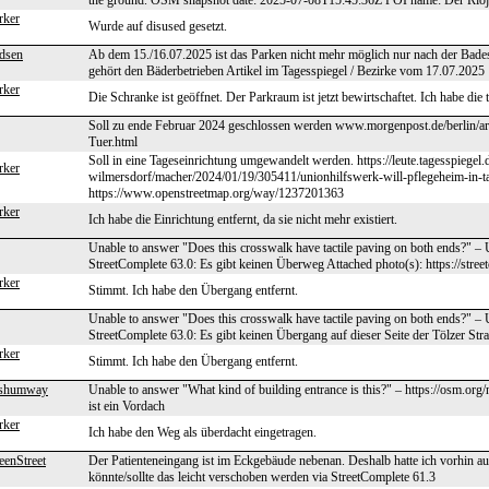
the ground. OSM snapshot date: 2025-07-08T15:45:36Z POI name: Der Rioja
rker
Wurde auf disused gesetzt.
dsen
Ab dem 15./16.07.2025 ist das Parken nicht mehr möglich nur nach der Bade
gehört den Bäderbetrieben Artikel im Tagesspiegel / Bezirke vom 17.07.2025
rker
Die Schranke ist geöffnet. Der Parkraum ist jetzt bewirtschaftet. Ich habe die
Soll zu ende Februar 2024 geschlossen werden www.morgenpost.de/berlin/ar
Tuer.html
Soll in eine Tageseinrichtung umgewandelt werden. https://leute.tagesspiegel.
rker
wilmersdorf/macher/2024/01/19/305411/unionhilfswerk-will-pflegeheim-in-ta
https://www.openstreetmap.org/way/1237201363
rker
Ich habe die Einrichtung entfernt, da sie nicht mehr existiert.
Unable to answer "Does this crosswalk have tactile paving on both ends?" 
StreetComplete 63.0: Es gibt keinen Überweg Attached photo(s): https://stre
rker
Stimmt. Ich habe den Übergang entfernt.
Unable to answer "Does this crosswalk have tactile paving on both ends?" 
StreetComplete 63.0: Es gibt keinen Übergang auf dieser Seite der Tölzer Stra
rker
Stimmt. Ich habe den Übergang entfernt.
-shumway
Unable to answer "What kind of building entrance is this?" – https://osm.org
ist ein Vordach
rker
Ich habe den Weg als überdacht eingetragen.
enStreet
Der Patienteneingang ist im Eckgebäude nebenan. Deshalb hatte ich vorhin auc
könnte/sollte das leicht verschoben werden via StreetComplete 61.3