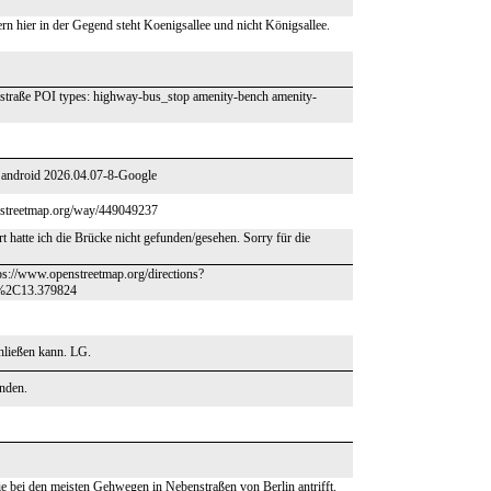
ern hier in der Gegend steht Koenigsallee und nicht Königsallee.
raße POI types: highway-bus_stop amenity-bench amenity-
s android 2026.04.07-8-Google
enstreetmap.org/way/449049237
t hatte ich die Brücke nicht gefunden/gesehen. Sorry für die
s://www.openstreetmap.org/directions?
4%2C13.379824
chließen kann. LG.
anden.
 bei den meisten Gehwegen in Nebenstraßen von Berlin antrifft.