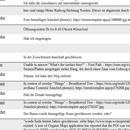
Ich habe die smoothness auf intermediate runtergesetzt.
hier sind einige Meter Radweg Richtung Norden. Dieser ist abgetrennt durch e
rker
Foto hinzufügen Attached photo(s): https://streetcomplete.app/p/348888.jpg h
Öffnungszeiten Di-So 8-16 Uhrzeit #OsmAnd
rker
Hab ich eingetragen.
In der Zwischenzeit dauerhaft geschlossen.
er
Unable to answer "What’s the surface here?" – Foot Path – https://osm.org/
Steinen/Platten ausgelegter steiler Hang, der durch einen Zaun vom Gehweg de
rker
Stimmt. Ich habe den Weg entfernt.
asti
In context of overlay "Things" – Broadleaved Tree – https://osm.org/node/1
avellana 'Contorta' Attached photo(s): https://streetcomplete.app/p/276268.jpg
rker
Hab die Details hinzugefügt.
asti
In context of overlay "Things" – Broadleaved Tree – https://osm.org/node/1
Attached photo(s): https://streetcomplete.app/p/276247.jpg
rker
Der Baum wurde hinzugefügt. Kann geschlossen werden, oder?
"wurde Ende letzten Jahres geschlossen. siehe https://www.rioja-weinspeziali
existed. A user of Organic Maps application has reported that the POI was vi