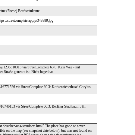
ine (flache) Bordsteinkante.
ttps://streetcomplete.app/p/348889.jpg
way/1236310313 via StreetComplete 63.0: Kein Weg - mit
r Straße getrennt ist. Nicht begehbar.
2816771526 via StreetComplete 60.3: Korkenzieherhasel Corylus
2816746153 via StreetComplete 60.3: Berliner Stadtbaum JKI
st.de/ueber-uns-standorte.html" The place has gone or never
sible on the map (see snapshot date below), but was not found on