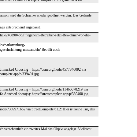
-Weinspezialist POI types: shop-wine #organicmaps ios
saison wird die Schranke wieder geöffnet werden. Das Gelände
 tags entsprechend angepasst.
ticle240890466/Pflegeheim-Betreiber-setzt-Bewohner-vor-die-
de/charlottenburg-
geseinrichtung-umwandeln/ Betrifft auch
– Unmarked Crossing – https://osm.org/node/4577846092 via
etcomplete.app/p/339401.jpg
– Unmarked Crossing – https://osm.org/node/11466078219 via
ße Attached photo(s): https://streetcomplete.app/p/339400.jpg
/node/7389971662 via StreetComplete 61.2: Hier ist keine Tür, das
h versehentlich ein zweites Mal das Objekt angelegt. Vielleicht