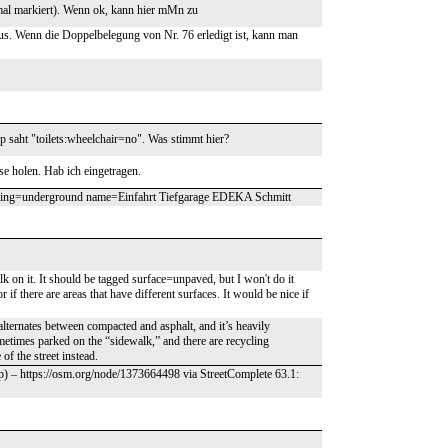
e mal markiert). Wenn ok, kann hier mMn zu
us. Wenn die Doppelbelegung von Nr. 76 erledigt ist, kann man
p saht "toilets:wheelchair=no". Was stimmt hier?
se holen. Hab ich eingetragen.
king=underground name=Einfahrt Tiefgarage EDEKA Schmitt
alk on it. It should be tagged surface=unpaved, but I won't do it
or if there are areas that have different surfaces. It would be nice if
 alternates between compacted and asphalt, and it’s heavily
metimes parked on the “sidewalk,” and there are recycling
of the street instead.
p) – https://osm.org/node/1373664498 via StreetComplete 63.1: