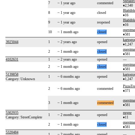
Stefan
7
~ 1 year ago
commented
♦2,540
Blablibl
8
~ 1 year ago
closed
♦16
Blablibl
9
~ 1 year ago
reopened
♦16
questma
10
~ 1 month ago
closed
♦581
kartogr
3925044
1
~ 2 years ago
opened
♦1,247
questma
2
~ 1 month ago
closed
♦581
4102631
1
~ 2 years ago
opened
---
questma
2
~ 1 month ago
closed
♦581
5139858
kartogr
1
~ 6 months ago
opened
Category: Unknown
♦1,247
PizzaTre
2
~ 6 months ago
commented
♦371
questma
3
~ 1 month ago
commented
♦581
5302935
mrgnr
1
~ 2 months ago
opened
Category: StreetComplete
♦11
questma
2
~ 1 month ago
closed
♦581
5320484
1
~ 2 months ago
opened
---