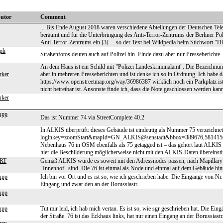
butor
Comment
... Bis Ende August 2018 waren verschiedene Abteilungen der Deutschen Te
beräumt und für die Unterbringung des Anti-Terror-Zentrums der Berliner Poli
Anti-Terror-Zentrums ein.[3] ... so der Text bei Wikipedia beim Stichwort "
aph
Straßenfotos deuten auch auf Polizei hin. Finde dazu aber nur Presseberichte.
An dem Haus ist ein Schild mit "Polizei Landeskriminalamt". Die Bezeichnung
rker
aber in mehreren Presseberichten und ist denke ich so in Ordnung. Ich habe das
https://www.openstreetmap.org/way/36986387 wirklich noch ein Parkplatz ist, 
nicht betretbar ist. Ansonste finde ich, dass die Note geschlossen werden kan
rker
upp
Das ist Nummer 74 via StreetComplete 40.2
In ALKIS überprüft: dieses Gebäude ist eindeutig als Nummer 75 verzeichnet: ht
loginkey=zoomStart&mapId=GN_ALKIS@senstadt&bbox=389676,5814156,3898
Nebenhaus 76 in OSM ebenfalls als 75 getagged ist – das gehört laut ALKIS
hier die Beschilderung möglicherweise nicht mit den ALKIS-Daten übereinst
HRT
Gemäß ALKIS würde es soweit mit den Adressnodes passen, nach Mapillary lä
"Innenhof" sind. Die 76 ist einmal als Node und einmal auf dem Gebäude hinte
upp
Ich bin vor Ort und es ist so, wie ich geschrieben habe. Die Eingänge von Nr.
Eingang und zwar den an der Borussiastr.
upp
upp
Tut mir leid, ich hab mich vertan. Es ist so, wie sgr geschrieben hat. Die Ein
der Straße. 76 ist das Eckhaus links, hat nur einen Eingang an der Borussiastr