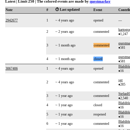
Latest | Limit 250 | The colored events are made by
questmarker
⏱️ Last updated
Note
#
Event
Contri
2942677
1
~ 4 years ago
opened
---
kartogr
2
~ 2 years ago
commented
♦1,247
questma
3
~ 1 month ago
commented
♦581
questma
4
~ 1 month ago
closed
♦581
Blablibl
3067406
1
~ 4 years ago
opened
♦16
sgr
2
~ 4 years ago
commented
♦285
Stefan
3
~ 1 year ago
commented
♦2,540
Blablibl
4
~ 1 year ago
closed
♦16
Blablibl
5
~ 1 year ago
reopened
♦16
Blablibl
6
~ 1 year ago
commented
♦16