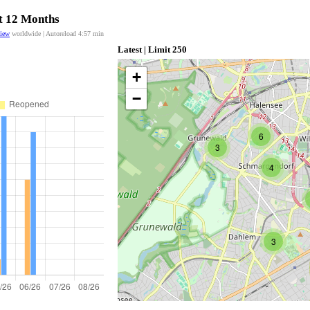
st 12 Months
view
worldwide | Autoreload
4:56
min
Latest | Limit 250
+
−
6
3
4
3