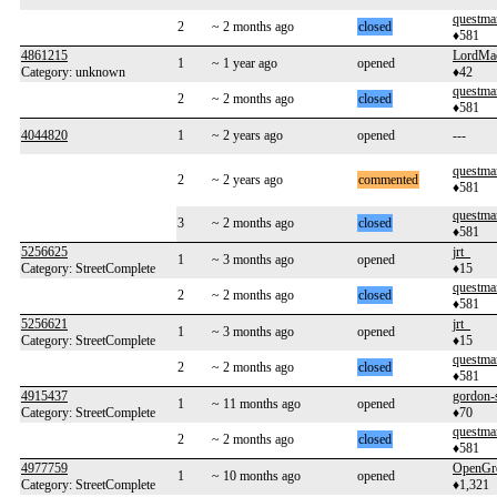
questma
2
~ 2 months ago
closed
♦581
4861215
LordMa
1
~ 1 year ago
opened
Category: unknown
♦42
questma
2
~ 2 months ago
closed
♦581
4044820
1
~ 2 years ago
opened
---
questma
2
~ 2 years ago
commented
♦581
questma
3
~ 2 months ago
closed
♦581
5256625
jrt_
1
~ 3 months ago
opened
Category: StreetComplete
♦15
questma
2
~ 2 months ago
closed
♦581
5256621
jrt_
1
~ 3 months ago
opened
Category: StreetComplete
♦15
questma
2
~ 2 months ago
closed
♦581
4915437
gordon
1
~ 11 months ago
opened
Category: StreetComplete
♦70
questma
2
~ 2 months ago
closed
♦581
4977759
OpenGre
1
~ 10 months ago
opened
Category: StreetComplete
♦1,321