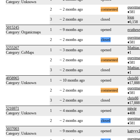
Category: Unknown
questma
2
~ 2 months ago
commented
♦581
kjon
3
~ 2 months ago
closed
♦6,158
5015245
1
~ 9 months ago
opened
ecuthes
Category: Organicmaps
questma
2
~ 2 months ago
closed
♦581
5255267
Mathias
1
~ 3 months ago
opened
Category: CoMaps
♦1
questma
2
~ 2 months ago
commented
♦581
Mathias
3
~ 2 months ago
closed
♦1
4958965
chris66
1
~ 10 months ago
opened
Category: Unknown
♦17,888
questma
2
~ 2 months ago
commented
♦581
chris66
3
~ 2 months ago
closed
♦17,888
5216971
miwie
1
~ 4 months ago
opened
Category: Unknown
♦408
questma
2
~ 2 months ago
closed
♦581
5037003
1
~ 9 months ago
opened
kattyyy
Category: Unknown
questma