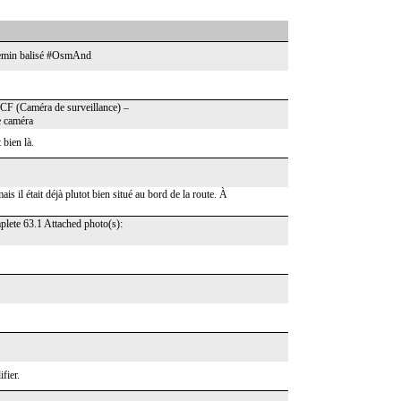
 chemin balisé #OsmAnd
NCF (Caméra de surveillance) –
e caméra
 bien là.
is il était déjà plutot bien situé au bord de la route. À
plete 63.1 Attached photo(s):
fier.