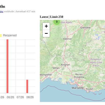
ths
view
worldwide | Autoreload
4:57
min
Latest | Limit 250
9
+
−