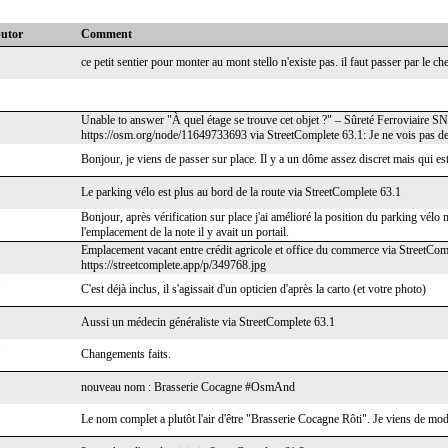
butor
Comment
ce petit sentier pour monter au mont stello n'existe pas. il faut passer par le
Unable to answer "À quel étage se trouve cet objet ?" – Sûreté Ferroviaire S
https://osm.org/node/11649733693 via StreetComplete 63.1: Je ne vois pas d
Bonjour, je viens de passer sur place. Il y a un dôme assez discret mais qui est
Le parking vélo est plus au bord de la route via StreetComplete 63.1
Bonjour, après vérification sur place j'ai amélioré la position du parking vélo ma
l'emplacement de la note il y avait un portail.
Emplacement vacant entre crédit agricole et office du commerce via StreetCom
https://streetcomplete.app/p/349768.jpg
C'est déjà inclus, il s'agissait d'un opticien d'après la carto (et votre photo)
Aussi un médecin généraliste via StreetComplete 63.1
Changements faits.
nouveau nom : Brasserie Cocagne #OsmAnd
Le nom complet a plutôt l'air d'être "Brasserie Cocagne Rôti". Je viens de modi