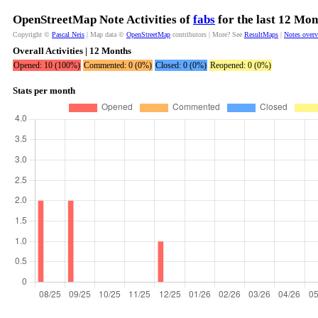
OpenStreetMap Note Activities of
fabs
for the last 12 Mon
Copyright ©
Pascal Neis
| Map data ©
OpenStreetMap
contributors | More? See
ResultMaps
|
Notes over
Overall Activities | 12 Months
Opened: 10 (100%)
Commented: 0 (0%)
Closed: 0 (0%)
Reopened: 0 (0%)
Stats per month