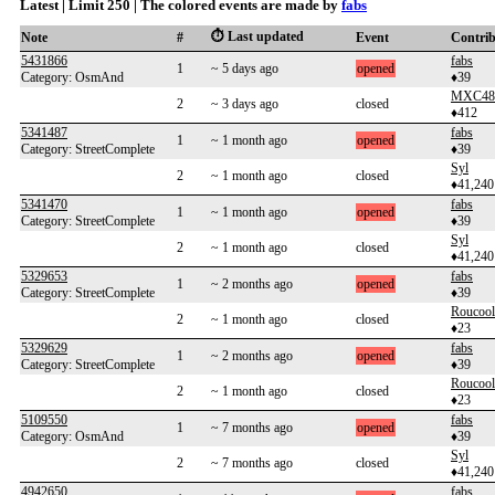
Latest | Limit 250 | The colored events are made by
fabs
⏱️ Last updated
Note
#
Event
Contri
5431866
fabs
1
~ 5 days ago
opened
Category: OsmAnd
♦39
MXC48
2
~ 3 days ago
closed
♦412
5341487
fabs
1
~ 1 month ago
opened
Category: StreetComplete
♦39
Syl
2
~ 1 month ago
closed
♦41,240
5341470
fabs
1
~ 1 month ago
opened
Category: StreetComplete
♦39
Syl
2
~ 1 month ago
closed
♦41,240
5329653
fabs
1
~ 2 months ago
opened
Category: StreetComplete
♦39
Roucool
2
~ 1 month ago
closed
♦23
5329629
fabs
1
~ 2 months ago
opened
Category: StreetComplete
♦39
Roucool
2
~ 1 month ago
closed
♦23
5109550
fabs
1
~ 7 months ago
opened
Category: OsmAnd
♦39
Syl
2
~ 7 months ago
closed
♦41,240
4942650
fabs