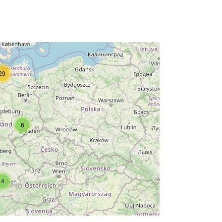
29
6
4