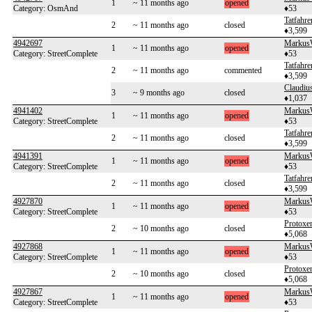
1
~ 11 months ago
opened
Category: OsmAnd
♦53
Tatfahre
2
~ 11 months ago
closed
♦3,599
4942697
Markus
1
~ 11 months ago
opened
Category: StreetComplete
♦53
Tatfahre
2
~ 11 months ago
commented
♦3,599
Claudiu
3
~ 9 months ago
closed
♦1,037
4941402
Markus
1
~ 11 months ago
opened
Category: StreetComplete
♦53
Tatfahre
2
~ 11 months ago
closed
♦3,599
4941391
Markus
1
~ 11 months ago
opened
Category: StreetComplete
♦53
Tatfahre
2
~ 11 months ago
closed
♦3,599
4927870
Markus
1
~ 11 months ago
opened
Category: StreetComplete
♦53
Protoxe
2
~ 10 months ago
closed
♦5,068
4927868
Markus
1
~ 11 months ago
opened
Category: StreetComplete
♦53
Protoxe
2
~ 10 months ago
closed
♦5,068
4927867
Markus
1
~ 11 months ago
opened
Category: StreetComplete
♦53