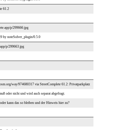
te 61.2
lete.app/p/299666.jpg
9 by noteSolver_plugin/0.5.0
e.app/p/299663.jpg
//osm.org/way/974680317 via StreetComplete 61.2: Privatparkplatz
uß oder nicht und wird auch separat abgefragt.
 oder kann das so bleiben und der Hinweis hier zu?