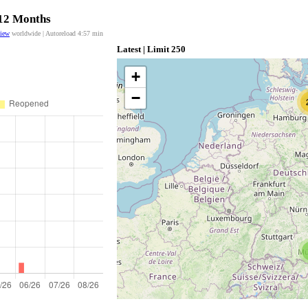
 12 Months
view
worldwide | Autoreload
4:56
min
Latest | Limit 250
+
−