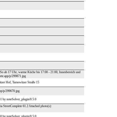
o-So ab 17 Uhr, warme Küche bis 17:00 - 21:00, Innenbereich und
lete.app/p/299871.jpg
itzer Hof, Tarnewitzer Straße 15
app/p/299670.jpg
1 by noteSolver_plugin/0.5.0
ia StreetComplete 61.2 Attached photo(s):
0 by noteSolver_plugin/0.5.0