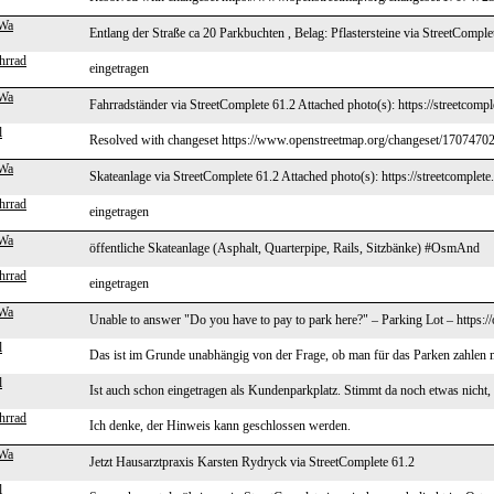
Wa
Entlang der Straße ca 20 Parkbuchten , Belag: Pflastersteine via StreetComple
hrrad
eingetragen
Wa
Fahrradständer via StreetComplete 61.2 Attached photo(s): https://streetcomp
l
Resolved with changeset https://www.openstreetmap.org/changeset/17074702
Wa
Skateanlage via StreetComplete 61.2 Attached photo(s): https://streetcomplet
hrrad
eingetragen
Wa
öffentliche Skateanlage (Asphalt, Quarterpipe, Rails, Sitzbänke) #OsmAnd
hrrad
eingetragen
Wa
Unable to answer "Do you have to pay to park here?" – Parking Lot – https:
l
Das ist im Grunde unabhängig von der Frage, ob man für das Parken zahlen m
l
Ist auch schon eingetragen als Kundenparkplatz. Stimmt da noch etwas nicht,
hrrad
Ich denke, der Hinweis kann geschlossen werden.
Wa
Jetzt Hausarztpraxis Karsten Rydryck via StreetComplete 61.2
l