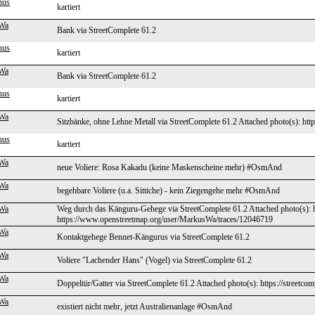
nus
kartiert
Wa
Bank via StreetComplete 61.2
nus
kartiert
Wa
Bank via StreetComplete 61.2
nus
kartiert
Wa
Sitzbänke, ohne Lehne Metall via StreetComplete 61.2 Attached photo(s): http
nus
kartiert
Wa
neue Voliere: Rosa Kakadu (keine Maskenscheine mehr) #OsmAnd
Wa
begehbare Voliere (u.a. Sittiche) - kein Ziegengehe mehr #OsmAnd
Wa
Weg durch das Känguru-Gehege via StreetComplete 61.2 Attached photo(s): h
https://www.openstreetmap.org/user/MarkusWa/traces/12046719
Wa
Kontaktgehege Bennet-Kängurus via StreetComplete 61.2
Wa
Voliere "Lachender Hans" (Vogel) via StreetComplete 61.2
Wa
Doppeltür/Gatter via StreetComplete 61.2 Attached photo(s): https://streetco
Wa
existiert nicht mehr, jetzt Australienanlage #OsmAnd