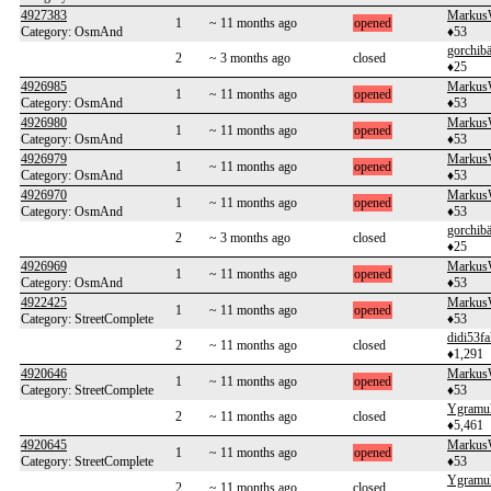
4927383
Markus
1
~ 11 months ago
opened
Category: OsmAnd
♦53
gorchibä
2
~ 3 months ago
closed
♦25
4926985
Markus
1
~ 11 months ago
opened
Category: OsmAnd
♦53
4926980
Markus
1
~ 11 months ago
opened
Category: OsmAnd
♦53
4926979
Markus
1
~ 11 months ago
opened
Category: OsmAnd
♦53
4926970
Markus
1
~ 11 months ago
opened
Category: OsmAnd
♦53
gorchibä
2
~ 3 months ago
closed
♦25
4926969
Markus
1
~ 11 months ago
opened
Category: OsmAnd
♦53
4922425
Markus
1
~ 11 months ago
opened
Category: StreetComplete
♦53
didi53fa
2
~ 11 months ago
closed
♦1,291
4920646
Markus
1
~ 11 months ago
opened
Category: StreetComplete
♦53
Ygramu
2
~ 11 months ago
closed
♦5,461
4920645
Markus
1
~ 11 months ago
opened
Category: StreetComplete
♦53
Ygramu
2
~ 11 months ago
closed