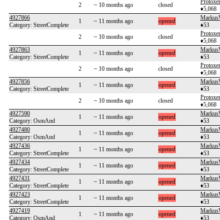
Protoxe
2
~ 10 months ago
closed
♦5,068
4927866
Markus
1
~ 11 months ago
opened
Category: StreetComplete
♦53
Protoxe
2
~ 10 months ago
closed
♦5,068
4927863
Markus
1
~ 11 months ago
opened
Category: StreetComplete
♦53
Protoxe
2
~ 10 months ago
closed
♦5,068
4927856
Markus
1
~ 11 months ago
opened
Category: StreetComplete
♦53
Protoxe
2
~ 10 months ago
closed
♦5,068
4927590
Markus
1
~ 11 months ago
opened
Category: OsmAnd
♦53
4927480
Markus
1
~ 11 months ago
opened
Category: OsmAnd
♦53
4927436
Markus
1
~ 11 months ago
opened
Category: StreetComplete
♦53
4927434
Markus
1
~ 11 months ago
opened
Category: StreetComplete
♦53
4927431
Markus
1
~ 11 months ago
opened
Category: StreetComplete
♦53
4927423
Markus
1
~ 11 months ago
opened
Category: StreetComplete
♦53
4927419
Markus
1
~ 11 months ago
opened
Category: OsmAnd
♦53