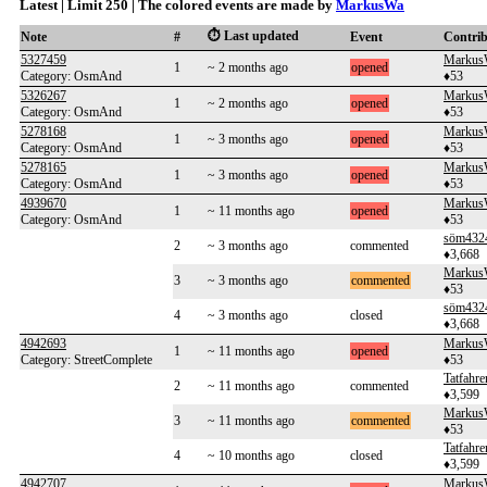
Latest | Limit 250 | The colored events are made by
MarkusWa
⏱️ Last updated
Note
#
Event
Contri
5327459
Markus
1
~ 2 months ago
opened
Category: OsmAnd
♦53
5326267
Markus
1
~ 2 months ago
opened
Category: OsmAnd
♦53
5278168
Markus
1
~ 3 months ago
opened
Category: OsmAnd
♦53
5278165
Markus
1
~ 3 months ago
opened
Category: OsmAnd
♦53
4939670
Markus
1
~ 11 months ago
opened
Category: OsmAnd
♦53
söm432
2
~ 3 months ago
commented
♦3,668
Markus
3
~ 3 months ago
commented
♦53
söm432
4
~ 3 months ago
closed
♦3,668
4942693
Markus
1
~ 11 months ago
opened
Category: StreetComplete
♦53
Tatfahre
2
~ 11 months ago
commented
♦3,599
Markus
3
~ 11 months ago
commented
♦53
Tatfahre
4
~ 10 months ago
closed
♦3,599
4942707
Markus