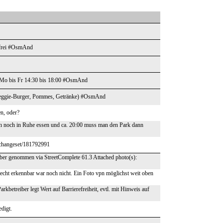
er frei #OsmAnd
Mo bis Fr 14:30 bis 18:00 #OsmAnd
, Veggie-Burger, Pommes, Getränke) #OsmAnd
en, oder?
ann noch in Ruhe essen und ca. 20:00 muss man den Park dann
/changeset/181792991
auber genommen via StreetComplete 61.3 Attached photo(s):
lecht erkennbar war noch nicht. Ein Foto vpn möglichst weit oben
kbetreiber legt Wert auf Barrierefreiheit, evtl. mit Hinweis auf
digt.