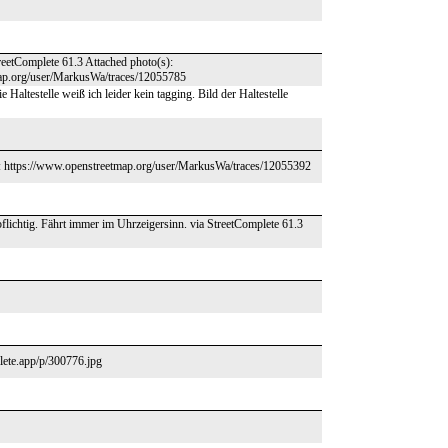
reetComplete 61.3 Attached photo(s):
map.org/user/MarkusWa/traces/12055785
altestelle weiß ich leider kein tagging. Bild der Haltestelle
e: https://www.openstreetmap.org/user/MarkusWa/traces/12055392
ichtig. Fährt immer im Uhrzeigersinn. via StreetComplete 61.3
plete.app/p/300776.jpg