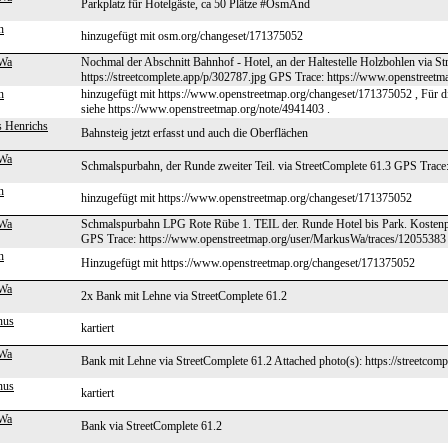
Parkplatz für Hotelgäste, ca 50 Plätze #OsmAnd
n
hinzugefügt mit osm.org/changeset/171375052
Wa
Nochmal der Abschnitt Bahnhof - Hotel, an der Haltestelle Holzbohlen via St
https://streetcomplete.app/p/302787.jpg GPS Trace: https://www.openstreet
n
hinzugefügt mit https://www.openstreetmap.org/changeset/171375052 , Für die H
siehe https://www.openstreetmap.org/note/4941403 .
s Henrichs
Bahnsteig jetzt erfasst und auch die Oberflächen
Wa
Schmalspurbahn, der Runde zweiter Teil. via StreetComplete 61.3 GPS Trac
n
hinzugefügt mit https://www.openstreetmap.org/changeset/171375052
Wa
Schmalspurbahn LPG Rote Rübe 1. TEIL der. Runde Hotel bis Park. Kostenpfl
GPS Trace: https://www.openstreetmap.org/user/MarkusWa/traces/12055383
n
Hinzugefügt mit https://www.openstreetmap.org/changeset/171375052
Wa
2x Bank mit Lehne via StreetComplete 61.2
nus
kartiert
Wa
Bank mit Lehne via StreetComplete 61.2 Attached photo(s): https://streetcom
nus
kartiert
Wa
Bank via StreetComplete 61.2