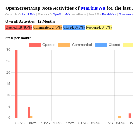
OpenStreetMap Note Activities of
MarkusWa
for the last
Copyright ©
Pascal Neis
| Map data ©
OpenStreetMap
contributors | More? See
ResultMaps
|
Notes over
Overall Activities | 12 Months
Opened: 39 (95%)
Commented: 2 (5%)
Closed: 0 (0%)
Reopened: 0 (0%)
Stats per month