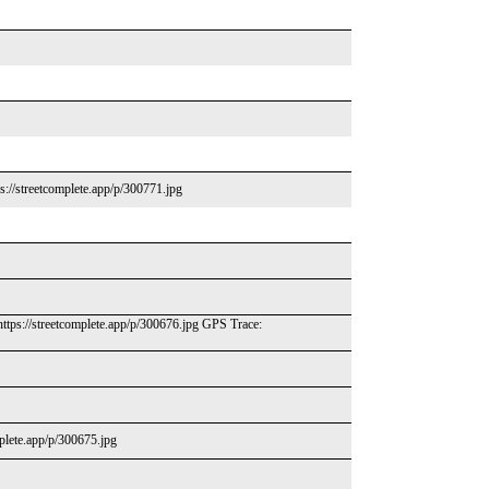
s://streetcomplete.app/p/300771.jpg
ttps://streetcomplete.app/p/300676.jpg GPS Trace:
mplete.app/p/300675.jpg