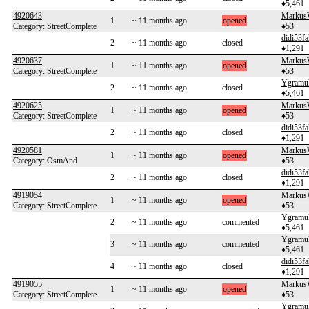
♦5,461
4920643
Markus
1
~ 11 months ago
opened
Category: StreetComplete
♦53
didi53fa
2
~ 11 months ago
closed
♦1,291
4920637
Markus
1
~ 11 months ago
opened
Category: StreetComplete
♦53
Ygramu
2
~ 11 months ago
closed
♦5,461
4920625
Markus
1
~ 11 months ago
opened
Category: StreetComplete
♦53
didi53fa
2
~ 11 months ago
closed
♦1,291
4920581
Markus
1
~ 11 months ago
opened
Category: OsmAnd
♦53
didi53fa
2
~ 11 months ago
closed
♦1,291
4919054
Markus
1
~ 11 months ago
opened
Category: StreetComplete
♦53
Ygramu
2
~ 11 months ago
commented
♦5,461
Ygramu
3
~ 11 months ago
commented
♦5,461
didi53fa
4
~ 11 months ago
closed
♦1,291
4919055
Markus
1
~ 11 months ago
opened
Category: StreetComplete
♦53
Ygramu