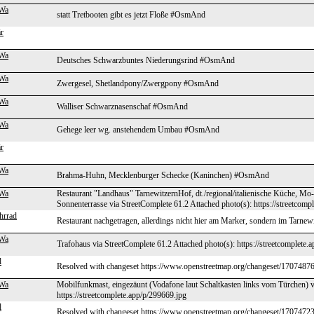
Wa
statt Tretbooten gibt es jetzt Floße #OsmAnd
r
Wa
Deutsches Schwarzbuntes Niederungsrind #OsmAnd
Wa
Zwergesel, Shetlandpony/Zwergpony #OsmAnd
Wa
Walliser Schwarznasenschaf #OsmAnd
Wa
Gehege leer wg. anstehendem Umbau #OsmAnd
r
Wa
Brahma-Huhn, Mecklenburger Schecke (Kaninchen) #OsmAnd
Wa
Restaurant "Landhaus" TarnewitzernHof, dt./regional/italienische Küche, M
Sonnenterrasse via StreetComplete 61.2 Attached photo(s): https://streetcomp
hrrad
Restaurant nachgetragen, allerdings nicht hier am Marker, sondern im Tarnew
Wa
Trafohaus via StreetComplete 61.2 Attached photo(s): https://streetcomplete.
l
Resolved with changeset https://www.openstreetmap.org/changeset/17074876
Wa
Mobilfunkmast, eingezäunt (Vodafone laut Schaltkasten links vom Türchen) v
https://streetcomplete.app/p/299669.jpg
l
Resolved with changeset https://www.openstreetmap.org/changeset/17074723