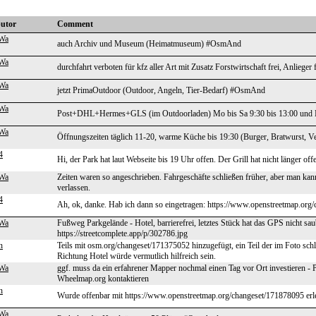
butor
Comment
Wa
auch Archiv und Museum (Heimatmuseum) #OsmAnd
Wa
durchfahrt verboten für kfz aller Art mit Zusatz Forstwirtschaft frei, Anlieg
Wa
jetzt PrimaOutdoor (Outdoor, Angeln, Tier-Bedarf) #OsmAnd
Wa
Post+DHL+Hermes+GLS (im Outdoorladen) Mo bis Sa 9:30 bis 13:00 und 
Wa
Öffnungszeiten täglich 11-20, warme Küche bis 19:30 (Burger, Bratwurst
4
Hi, der Park hat laut Webseite bis 19 Uhr offen. Der Grill hat nicht länger off
Wa
Zeiten waren so angeschrieben. Fahrgeschäfte schließen früher, aber man k
verlassen.
4
Ah, ok, danke. Hab ich dann so eingetragen: https://www.openstreetmap.org
Wa
Fußweg Parkgelände - Hotel, barrierefrei, letztes Stück hat das GPS nicht s
https://streetcomplete.app/p/302786.jpg
n
Teils mit osm.org/changeset/171375052 hinzugefügt, ein Teil der im Foto sch
Richtung Hotel würde vermutlich hilfreich sein.
Wa
ggf. muss da ein erfahrener Mapper nochmal einen Tag vor Ort investieren - Par
Wheelmap.org kontaktieren
n
Wurde offenbar mit https://www.openstreetmap.org/changeset/171878095 erle
Wa