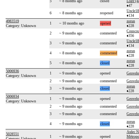
5
~ 8 months ago
closed
Loire (4
♦47
Uncle1
6
~ 8 months ago
reopened
♦134
4983519
zorun
1
~ 10 months ago
opened
Category: Unknown
♦228
Cousco
2
~ 9 months ago
commented
♦356
Uncle1
3
~ 9 months ago
commented
♦134
zorun
4
~ 8 months ago
commented
♦228
zorun
5
~ 8 months ago
closed
♦228
5006936
1
~ 9 months ago
opened
Geovelo
Category: Unknown
2
~ 9 months ago
commented
Geovelo
zorun
3
~ 9 months ago
closed
♦228
5006934
1
~ 9 months ago
opened
Geovelo
Category: Unknown
2
~ 9 months ago
commented
Geovelo
3
~ 9 months ago
commented
Geovelo
zorun
4
~ 9 months ago
closed
♦228
Atdec N
5028551
1
~ 9 months ago
opened
Métropo
Category: Unknown