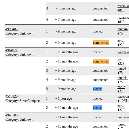
rezemik
3
~ 7 months ago
commented
♦813
rezemik
4
~ 7 months ago
commented
♦813
4993403
mute44
1
~ 9 months ago
opened
Category: Unknown
♦75
zorun
2
~ 9 months ago
commented
♦228
4964071
1
~ 10 months ago
opened
Geovelo
Category: Unknown
zorun
2
~ 10 months ago
commented
♦228
mute44
3
~ 9 months ago
commented
♦75
mute44
4
~ 9 months ago
commented
♦75
zorun
5
~ 9 months ago
closed
♦228
4515820
Kalepo
1
~ 1 year ago
opened
Category: StreetComplete
♦1,065
zorun
2
~ 10 months ago
closed
♦228
4943505
1
~ 11 months ago
opened
Geovelo
Category: Unknown
Kusco
2
~ 10 months ago
commented
♦17