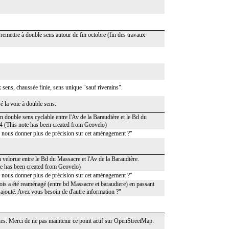
 remettre à double sens autour de fin octobre (fin des travaux
x sens, chaussée finie, sens unique "sauf riverains".
sé la voie à double sens.
double sens cyclable entre l'Av de la Baraudière et le Bd du
84 (This note has been created from Geovelo)
 nous donner plus de précision sur cet aménagement ?"
velorue entre le Bd du Massacre et l'Av de la Baraudière.
te has been created from Geovelo)
 nous donner plus de précision sur cet aménagement ?"
is a été reaménagé (entre bd Massacre et baraudiere) en passant
ajouté. Avez vous besoin de d'autre information ?"
tes. Merci de ne pas maintenir ce point actif sur OpenStreetMap.