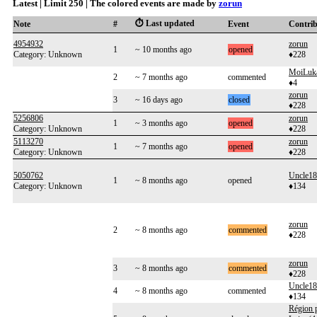
Latest | Limit 250 | The colored events are made by
zorun
⏱️ Last updated
Note
#
Event
Contri
4954932
zorun
1
~ 10 months ago
opened
Category: Unknown
♦228
MoiLuk
2
~ 7 months ago
commented
♦4
zorun
3
~ 16 days ago
closed
♦228
5256806
zorun
1
~ 3 months ago
opened
Category: Unknown
♦228
5113270
zorun
1
~ 7 months ago
opened
Category: Unknown
♦228
5050762
Uncle1
1
~ 8 months ago
opened
Category: Unknown
♦134
zorun
2
~ 8 months ago
commented
♦228
zorun
3
~ 8 months ago
commented
♦228
Uncle1
4
~ 8 months ago
commented
♦134
Région p