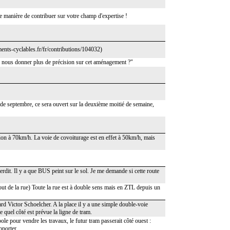
e manière de contribuer sur votre champ d'expertise !
ents-cyclables.fr/fr/contributions/104032)
 nous donner plus de précision sur cet aménagement ?"
is de septembre, ce sera ouvert sur la deuxième moitié de semaine,
ation à 70km/h. La voie de covoiturage est en effet à 50km/h, mais
terdit. Il y a que BUS peint sur le sol. Je me demande si cette route
bout de la rue) Toute la rue est à double sens mais en ZTL depuis un
d Victor Schoelcher. A la place il y a une simple double-voie
e quel côté est prévue la ligne de tram.
ole pour vendre les travaux, le futur tram passerait côté ouest :
pporter