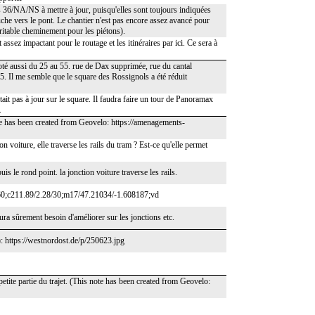
nes 36/NA/NS à mettre à jour, puisqu'elles sont toujours indiquées
auche vers le pont. Le chantier n'est pas encore assez avancé pour
ritable cheminement pour les piétons).
ssez impactant pour le routage et les itinéraires par ici. Ce sera à
 coté aussi du 25 au 55. rue de Dax supprimée, rue du cantal
. Il me semble que le square des Rossignols a été réduit
tait pas à jour sur le square. Il faudra faire un tour de Panoramax
.
te has been created from Geovelo: https://amenagements-
n voiture, elle traverse les rails du tram ? Est-ce qu'elle permet
is le rond point. la jonction voiture traverse les rails.
60;c211.89/2.28/30;m17/47.21034/-1.608187;vd
aura sûrement besoin d'améliorer sur les jonctions etc.
: https://westnordost.de/p/250623.jpg
tite partie du trajet. (This note has been created from Geovelo: