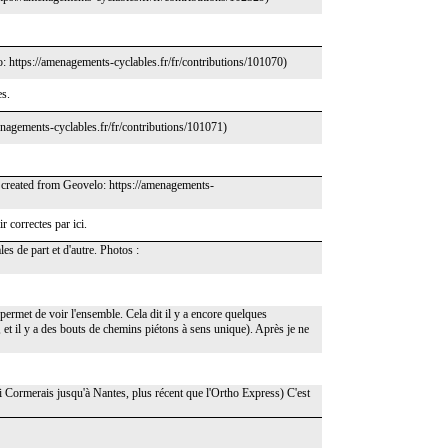
: https://amenagements-cyclables.fr/fr/contributions/101070)
es.
enagements-cyclables.fr/fr/contributions/101071)
en created from Geovelo: https://amenagements-
 correctes par ici.
s de part et d'autre. Photos :
 permet de voir l'ensemble. Cela dit il y a encore quelques
 et il y a des bouts de chemins piétons à sens unique). Après je ne
Quai Cormerais jusqu'à Nantes, plus récent que l'Ortho Express) C'est