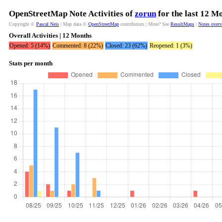
OpenStreetMap Note Activities of
zorun
for the last 12 M
Copyright ©
Pascal Neis
| Map data ©
OpenStreetMap
contributors | More? See
ResultMaps
|
Notes over
Overall Activities | 12 Months
Opened: 5 (14%)
Commented: 8 (22%)
Closed: 23 (62%)
Reopened: 1 (3%)
Stats per month