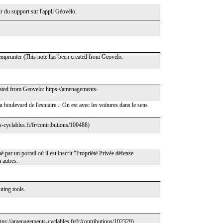
r du support sur l'appli Géovélo.
l’emprunter (This note has been created from Geovelo:
reated from Geovelo: https://amenagements-
u boulevard de l'estuaire... On est avec les voitures dans le sens
-cyclables.fr/fr/contributions/100488)
 par un portail où il est inscrit "Propriété Privée défense
 autres.
ting tools.
https://amenagements-cyclables.fr/fr/contributions/102329)