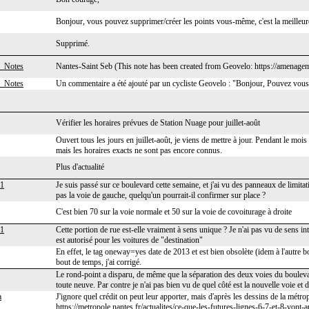
Bonjour, vous pouvez supprimer/créer les points vous-même, c'est la meilleur
Supprimé.
_Notes
Nantes-Saint Seb (This note has been created from Geovelo: https://amenagem
_Notes
Un commentaire a été ajouté par un cycliste Geovelo : "Bonjour, Pouvez vous
Vérifier les horaires prévues de Station Nuage pour juillet-août
Ouvert tous les jours en juillet-août, je viens de mettre à jour. Pendant le mo
mais les horaires exacts ne sont pas encore connus.
Plus d'actualité
81
Je suis passé sur ce boulevard cette semaine, et j'ai vu des panneaux de limit
pas la voie de gauche, quelqu'un pourrait-il confirmer sur place ?
C'est bien 70 sur la voie normale et 50 sur la voie de covoiturage à droite
81
Cette portion de rue est-elle vraiment à sens unique ? Je n'ai pas vu de sens in
est autorisé pour les voitures de "destination"
En effet, le tag oneway=yes date de 2013 et est bien obsolète (idem à l'autre 
bout de temps, j'ai corrigé.
Le rond-point a disparu, de même que la séparation des deux voies du boulevar
toute neuve. Par contre je n'ai pas bien vu de quel côté est la nouvelle voie et d
a
J'ignore quel crédit on peut leur apporter, mais d'après les dessins de la métrop
https://metropole.nantes.fr/actualites/ce-que-les-futures-lignes-6-7-et-8-vont-a