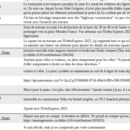
Le rond-point n'est toujours pas/plus là, mais il y aurait les relations des lig
a
ici. En tout cas, depuis la rue Abbé Grégoire, il n'est plus possible d'aller à g
qu'on puisse placer les éléments précisément je pense (il n'y a même pas de vé
a
J'ai fais un bricolage temporaire avec des "highway=construction" vu que c'est a
revoir avec l'avancée des travaux.
Zone de travaux ici suite à la destruction de la barre du 30 au 48 et de l'autre
prolongée vers la place Mendes France. Vue aérienne sur l'Ortho Express 2025
légèrement.
Le square est en travaux sur l'OrthoExpress 2025, j'ai supprimé tout ce qui n'é
ou attendre une future vue aérienne pour ajouter les détails du nouveau square
jonction nouvelle entre auguste menoret et boulevard Émile romanet (This no
_Notes
cyclables.fr/fr/contributions/104194)
Jonction pour vélos et voitures, ou alors uniquement pour les vélos ? Si jonctio
d'aller uniquement à droite ou dans les deux directions ?
voiture et vélos. La piste cyclable est maintenant au sud de la ligne de tram depu
https://api.panoramax.xyz/?s=fp;s2;p35364b8d-973d-49af-b389-e59b33fb9f
Merci pour le pano, c'est plus clair effectivement ! Ajouté comme j'ai pu, il y 
m
Immeuble en construction Volta via StreetComplete_ee 59.2 Attached photo(s)
Ajouté avec l'OrtoExpress 2025
Départ non pris en compte. Activation en différé. Ne prend en compte qu'une pe
_Notes
https://amenagements-cyclables.fr/fr/contributions/103035)
Je suis désolé, mais je ne comprends pas votre commentaire.