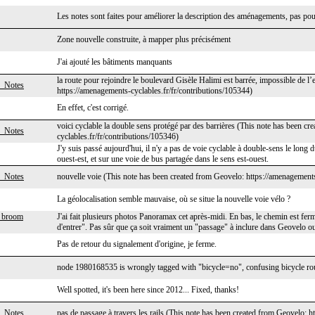
Les notes sont faites pour améliorer la description des aménagements, pas pou
Zone nouvelle construite, à mapper plus précisément
J'ai ajouté les bâtiments manquants
la route pour rejoindre le boulevard Gisèle Halimi est barrée, impossible de 
_Notes
https://amenagements-cyclables.fr/fr/contributions/105344)
En effet, c'est corrigé.
voici cyclable la double sens protégé par des barrières (This note has been c
_Notes
cyclables.fr/fr/contributions/105346)
J'y suis passé aujourd'hui, il n'y a pas de voie cyclable à double-sens le long d
ouest-est, et sur une voie de bus partagée dans le sens est-ouest.
_Notes
nouvelle voie (This note has been created from Geovelo: https://amenagements
La géolocalisation semble mauvaise, où se situe la nouvelle voie vélo ?
g broom
J'ai fait plusieurs photos Panoramax cet après-midi. En bas, le chemin est fermé
d'entrer". Pas sûr que ça soit vraiment un "passage" à inclure dans Geovelo ou
Pas de retour du signalement d'origine, je ferme.
node 1980168535 is wrongly tagged with "bicycle=no", confusing bicycle rou
Well spotted, it's been here since 2012... Fixed, thanks!
_Notes
pas de passage à travers les rails (This note has been created from Geovelo: 