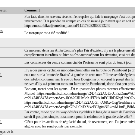
butor
Comment
Fun fact, dans les travaux récents, l'entreprise qui fait le marquage s'est trompée
inversement :D A prendre en compte en cas de mise à jour avant que ce soit corr
https://masto.bike/@aurelien_naoned/115173082860913249
as
Le marquage est a été modifié !
Ce morceau de la rue Anita Conti n'a plus l'air d'exister, il y a à la place une al
complètement interdites ou bien si c'est autorisé pour les riverains, et si oui de
Les commerces du centre commercial du Porteau ne sont plus du tout à jour.
Il y a des pistes cyclables monodirectionnelles sur la route de Paimboeuf (à droit
81
en a une sur la "route de Brains" à gauche de cette note ? Il me semble égalem
devrait/doit continuer sur la rue du bois Bougon si on en croit le projet des 
neuves d'il y a à peine un mois sur la route de Paimboeuf, donc c'est peu prob
Bonjour, merci pour les ajouts ! J'ai vu passer des photos récentes effectivem
Mutuel : https://media.licdn.com/dms/image/v2/D4E22AQEvcCPzzQnmWA
e=2147483647&v=beta&t=-1lOb293IHv3nh1El7kA1uFCHkDKbgUdzO
https://media.licdn.com/dms/image/v2/D4E22AQGI_tA6RxvOsg/feedshar
e=2147483647&v=beta&t=qRrGPvLCdJXVxcEC3gimNRkqvM1mE_B
Par contre, est-ce que les way dédiées cyclables le long de la route de Paimboe
serait-il pas plus simple, notamment pour la relation de la grande voie vélo ?
81
C'était pour les attributs de régularité du sol, de revetement, etc. J'ai juste su
aligner avec les rond-points par exemple.
ays de la