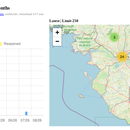
onths
view
worldwide | Autoreload
4:56
min
Latest | Limit 250
+
3
−
24