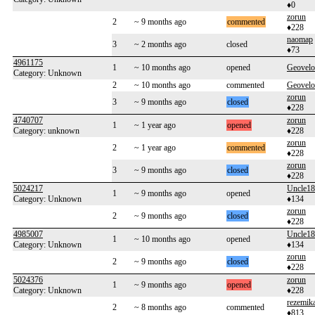
♦0
zorun
2
~ 9 months ago
commented
♦228
naomap
3
~ 2 months ago
closed
♦73
4961175
1
~ 10 months ago
opened
Geovelo
Category: Unknown
2
~ 10 months ago
commented
Geovelo
zorun
3
~ 9 months ago
closed
♦228
4740707
zorun
1
~ 1 year ago
opened
Category: unknown
♦228
zorun
2
~ 1 year ago
commented
♦228
zorun
3
~ 9 months ago
closed
♦228
5024217
Uncle1
1
~ 9 months ago
opened
Category: Unknown
♦134
zorun
2
~ 9 months ago
closed
♦228
4985007
Uncle1
1
~ 10 months ago
opened
Category: Unknown
♦134
zorun
2
~ 9 months ago
closed
♦228
5024376
zorun
1
~ 9 months ago
opened
Category: Unknown
♦228
rezemik
2
~ 8 months ago
commented
♦813