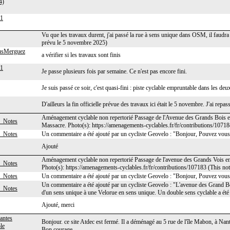
4)
81
Vu que les travaux durent, j'ai passé la rue à sens unique dans OSM, il faudra
prévu le 5 novembre 2025)
usMerguez
a vérifier si les travaux sont finis
81
Je passe plusieurs fois par semaine. Ce n'est pas encore fini.
Je suis passé ce soir, c'est quasi-fini : piste cyclable empruntable dans les deu
D'ailleurs la fin officielle prévue des travaux ici était le 5 novembre. J'ai repas
Aménagement cyclable non repertorié Passage de l'Avenue des Grands Bois en 
_Notes
Massacre. Photo(s): https://amenagements-cyclables.fr/fr/contributions/1071
_Notes
Un commentaire a été ajouté par un cycliste Geovelo : "Bonjour, Pouvez vous
Ajouté
Aménagement cyclable non repertorié Passage de l'avenue des Grands Vois en 
_Notes
Photo(s): https://amenagements-cyclables.fr/fr/contributions/107183 (This no
_Notes
Un commentaire a été ajouté par un cycliste Geovelo : "Bonjour, Pouvez vous
Un commentaire a été ajouté par un cycliste Geovelo : "L'avenue des Grand Bo
_Notes
d'un sens unique à une Velorue en sens unique. Un double sens cyclable a été 
Ajouté, merci
antes
Bonjour. ce site Atdec est fermé. Il a déménagé au 5 rue de l'île Mabon, à Nan
le
Bon courage,