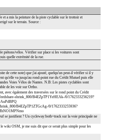
 et a mis la peinture de la piste cyclable sur le trottoir et
igé sur le terrain. Source :
lée piétons/vélos. Vérifier sur place si les voitures sont
puis quelle extrémité de la rue.
e de cette note) que j'ai ajouté, quelqu'un peut-il vérifier si il y
ent qu'elle va jusqu'au rond-point rue du Crédit Mutuel puis elle
Grandes Voies Vélos de Nantes. N.B: Les pistes cyclables sont
able de les voir sur Ortho.
ent, avec également des traversées sur le rond point du Crédit
/feedshare-shrink_800/B4EZpTP1YeHEAk-/0/1762333256219?
OvAuPdBPQ
e-shrink_800/B4EZpTP1ZTGcAg-/0/1762333255936?
8hMhNO1MPNmo
uf se justifient ? Un cycleway:both=track sur la voie principale ne
ivi le wiki OSM, je me suis dit que ce serait plus simple pour les