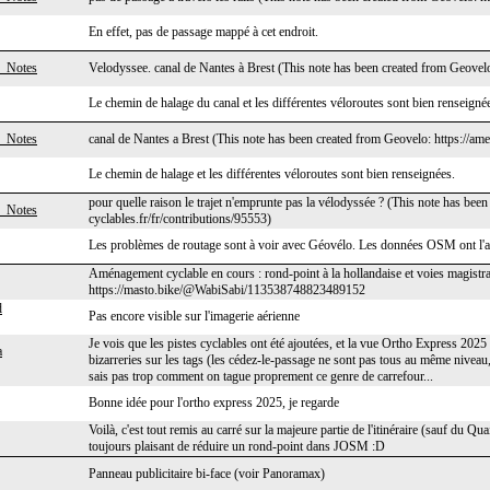
En effet, pas de passage mappé à cet endroit.
_Notes
Velodyssee. canal de Nantes à Brest (This note has been created from Geovelo
Le chemin de halage du canal et les différentes véloroutes sont bien renseigné
_Notes
canal de Nantes a Brest (This note has been created from Geovelo: https://am
Le chemin de halage et les différentes véloroutes sont bien renseignées.
pour quelle raison le trajet n'emprunte pas la vélodyssée ? (This note has be
_Notes
cyclables.fr/fr/contributions/95553)
Les problèmes de routage sont à voir avec Géovélo. Les données OSM ont l'air
Aménagement cyclable en cours : rond-point à la hollandaise et voies magistrale
https://masto.bike/@WabiSabi/113538748823489152
d
Pas encore visible sur l'imagerie aérienne
Je vois que les pistes cyclables ont été ajoutées, et la vue Ortho Express 2025
a
bizarreries sur les tags (les cédez-le-passage ne sont pas tous au même niveau,
sais pas trop comment on tague proprement ce genre de carrefour...
Bonne idée pour l'ortho express 2025, je regarde
Voilà, c'est tout remis au carré sur la majeure partie de l'itinéraire (sauf du 
toujours plaisant de réduire un rond-point dans JOSM :D
Panneau publicitaire bi-face (voir Panoramax)