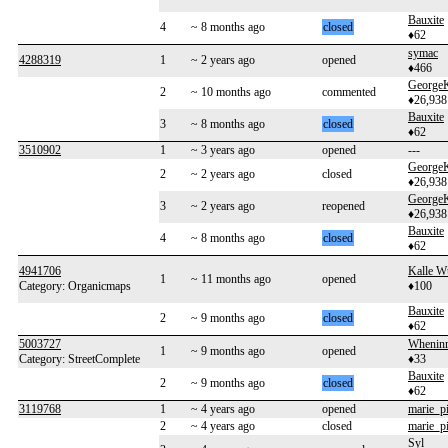
Bauxite
4
~ 8 months ago
closed
♦62
symac
4288319
1
~ 2 years ago
opened
♦466
George
2
~ 10 months ago
commented
♦26,938
Bauxite
3
~ 8 months ago
closed
♦62
3510902
1
~ 3 years ago
opened
---
George
2
~ 2 years ago
closed
♦26,938
George
3
~ 2 years ago
reopened
♦26,938
Bauxite
4
~ 8 months ago
closed
♦62
4941706
Kalle W
1
~ 11 months ago
opened
Category: Organicmaps
♦100
Bauxite
2
~ 9 months ago
closed
♦62
5003727
Whenin
1
~ 9 months ago
opened
Category: StreetComplete
♦33
Bauxite
2
~ 9 months ago
closed
♦62
3119768
1
~ 4 years ago
opened
marie_pi
2
~ 4 years ago
closed
marie_pi
Syl