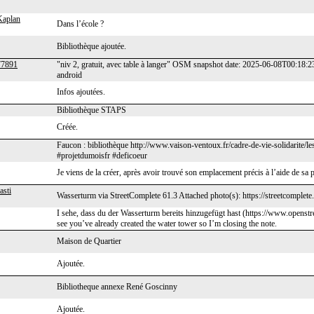
Kaplan
Dans l’école ?
Bibliothèque ajoutée.
77891
"niv 2, gratuit, avec table à langer" OSM snapshot date: 2025-06-08T00:18:
android
Infos ajoutées.
Bibliothèque STAPS
Créée.
Faucon : bibliothèque http://www.vaison-ventoux.fr/cadre-de-vie-solidarite/l
#projetdumoisfr #deficoeur
Je viens de la créer, après avoir trouvé son emplacement précis à l’aide de sa p
asti
Wasserturm via StreetComplete 61.3 Attached photo(s): https://streetcomplet
I sehe, dass du der Wasserturm bereits hinzugefügt hast (https://www.openst
see you’ve already created the water tower so I’m closing the note.
Maison de Quartier
Ajoutée.
Bibliotheque annexe René Goscinny
Ajoutée.