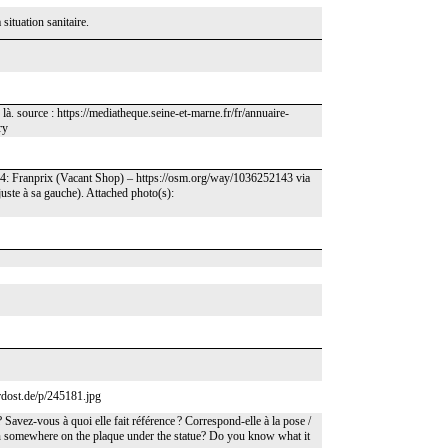
situation sanitaire.
là. source : https://mediatheque.seine-et-marne.fr/fr/annuaire-
ry
-4: Franprix (Vacant Shop) – https://osm.org/way/1036252143 via
juste à sa gauche). Attached photo(s):
rdost.de/p/245181.jpg
? Savez-vous à quoi elle fait référence ? Correspond-elle à la pose /
ten somewhere on the plaque under the statue? Do you know what it