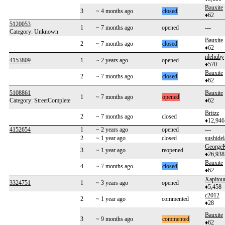
Bauxite
3
~ 4 months ago
closed
♦62
5120053
1
~ 7 months ago
opened
---
Category: Unknown
Bauxite
2
~ 7 months ago
closed
♦62
nlehuby
4153809
1
~ 2 years ago
opened
♦570
Bauxite
2
~ 7 months ago
closed
♦62
5108861
Bauxite
1
~ 7 months ago
opened
Category: StreetComplete
♦62
Britzz
2
~ 7 months ago
closed
♦12,946
4152654
1
~ 2 years ago
opened
---
2
~ 1 year ago
closed
sushide
George
3
~ 1 year ago
reopened
♦26,938
Bauxite
4
~ 7 months ago
closed
♦62
Xapitou
3324751
1
~ 3 years ago
opened
♦5,458
c2012
2
~ 1 year ago
commented
♦28
Bauxite
3
~ 9 months ago
commented
♦62