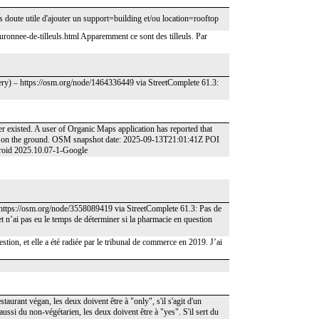
 sans doute utile d'ajouter un support=building et/ou location=rooftop
-couronnee-de-tilleuls.html Apparemment ce sont des tilleuls. Par
ery) – https://osm.org/node/1464336449 via StreetComplete 61.3:
er existed. A user of Organic Maps application has reported that
und on the ground. OSM snapshot date: 2025-09-13T21:01:41Z POI
roid 2025.10.07-1-Google
https://osm.org/node/3558089419 via StreetComplete 61.3: Pas de
et n’ai pas eu le temps de déterminer si la pharmacie en question
on, et elle a été radiée par le tribunal de commerce en 2019. J’ai
staurant végan, les deux doivent être à "only", s'il s'agit d'un
 aussi du non-végétarien, les deux doivent être à "yes". S'il sert du