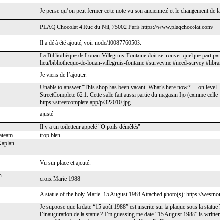
Je pense qu’on peut fermer cette note vu son ancienneté et le changement de la 
PLAQ Chocolat 4 Rue du Nil, 75002 Paris https://www.plaqchocolat.com/
Il a déjà été ajouté, voir node/10087760503.
La Bibliothèque de Louan-Villegruis-Fontaine doit se trouver quelque part par 
lieu/bibliotheque-de-louan-villegruis-fontaine #surveyme #need-survey #libra
Je viens de l’ajouter.
Unable to answer "This shop has been vacant. What’s here now?" – on level 
StreetComplete 62.1: Cette salle fait aussi partie du magasin Ijo (comme celle 
https://streetcomplete.app/p/322010.jpg
ajusté
Il y a un toiletteur appelé "O poils démêlés"
lateam
trop bien
Kaplan
Vu sur place et ajouté.
n
croix Marie 1988
A statue of the holy Marie. 15 August 1988 Attached photo(s): https://westno
Je suppose que la date “15 août 1988” est inscrite sur la plaque sous la statue 
l’inauguration de la statue ? I’m guessing the date “15 August 1988” is writ