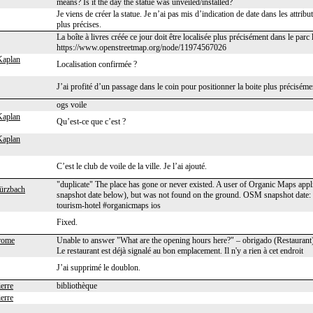
means? Is it the day the statue was unveiled/installed?
Je viens de créer la statue. Je n’ai pas mis d’indication de date dans les attrib
plus précises.
La boîte à livres créée ce jour doit être localisée plus précisément dans le parc l
https://www.openstreetmap.org/node/11974567026
Kaplan
Localisation confirmée ?
J’ai profité d’un passage dans le coin pour positionner la boite plus préciséme
ogs voile
Kaplan
Qu’est-ce que c’est ?
Kaplan
C’est le club de voile de la ville. Je l’ai ajouté.
"duplicate" The place has gone or never existed. A user of Organic Maps appli
ürzbach
snapshot date below), but was not found on the ground. OSM snapshot date
tourism-hotel #organicmaps ios
Fixed.
rome
Unable to answer "What are the opening hours here?" – obrigado (Restaurant
Le restaurant est déjà signalé au bon emplacement. Il n'y a rien à cet endroit
J’ai supprimé le doublon.
erre
bibliothèque
erre