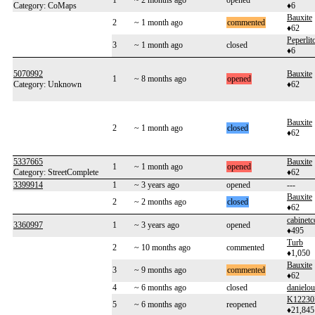
1
~ 2 months ago
opened
Category: CoMaps
♦6
Bauxite
2
~ 1 month ago
commented
♦62
Peperlit
3
~ 1 month ago
closed
♦6
5070992
Bauxite
1
~ 8 months ago
opened
Category: Unknown
♦62
Bauxite
2
~ 1 month ago
closed
♦62
5337665
Bauxite
1
~ 1 month ago
opened
Category: StreetComplete
♦62
3399914
1
~ 3 years ago
opened
---
Bauxite
2
~ 2 months ago
closed
♦62
cabinetc
3360997
1
~ 3 years ago
opened
♦495
Turb
2
~ 10 months ago
commented
♦1,050
Bauxite
3
~ 9 months ago
commented
♦62
4
~ 6 months ago
closed
danielo
K12230
5
~ 6 months ago
reopened
♦21,845