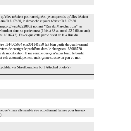
 qu'elles n'étaient pas renseignées; je comprends qu'elles l'étaient
-Sam 8h à 17h30, le dimanche et jours fériés: 9h à 17h30
reetmap.org/way/62228862 nommé “Rue du Maréchal Juin” va
e bordant dans sa partie ouest (1 bis à 33 au nord, 52 à 66 au sud)
/11816747). Est-ce que cette partie ouest de la « Rue du
 entre n344505634 et n301141850 fait bien partie du quai Fernand
 viens de corriger le problème dans le changeset/183986720.
nre de modification. Il me semble que ça n’a pas foutu le bordel
 tout cela automatiquement, mais ça me stresse un peu vu mon
 cyclable. via StreetComplete 63.1 Attached photo(s):
theque/) mais elle semble être actuellement fermée pour travaux
).