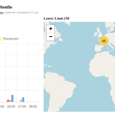
 Months
view
worldwide | Autoreload
4:56
min
Latest | Limit 250
+
−
45