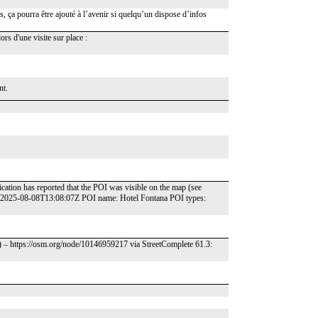
uts, ça pourra être ajouté à l’avenir si quelqu’un dispose d’infos
ors d'une visite sur place :
nt.
cation has reported that the POI was visible on the map (see
: 2025-08-08T13:08:07Z POI name: Hotel Fontana POI types:
) – https://osm.org/node/10146959217 via StreetComplete 61.3: