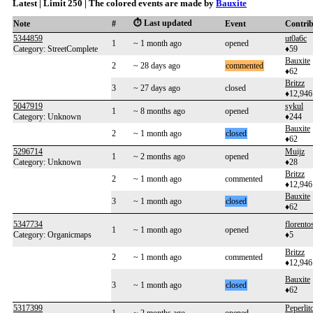
Latest | Limit 250 | The colored events are made by
Bauxite
⏱️ Last updated
Note
#
Event
Contri
5344859
ut0a6c
1
~ 1 month ago
opened
Category: StreetComplete
♦59
Bauxite
2
~ 28 days ago
commented
♦62
Britzz
3
~ 27 days ago
closed
♦12,946
5047919
sykul
1
~ 8 months ago
opened
Category: Unknown
♦244
Bauxite
2
~ 1 month ago
closed
♦62
5296714
Muijz
1
~ 2 months ago
opened
Category: Unknown
♦28
Britzz
2
~ 1 month ago
commented
♦12,946
Bauxite
3
~ 1 month ago
closed
♦62
5347734
florento
1
~ 1 month ago
opened
Category: Organicmaps
♦5
Britzz
2
~ 1 month ago
commented
♦12,946
Bauxite
3
~ 1 month ago
closed
♦62
5317399
Peperlit