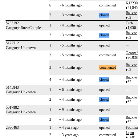
K12230
6
~ 6 months ago
commented
♦21,845
Bauxite
7
~ 3 months ago
closed
♦62
5233192
Turb
1
~ 4 months ago
opened
Category: StreetComplete
♦1,050
Bauxite
2
~ 3 months ago
closed
♦62
5172512
1
~ 5 months ago
opened
---
Category: Unknown
George
2
~ 5 months ago
commented
♦26,938
Bauxite
3
~ 4 months ago
commented
♦62
Bauxite
4
~ 4 months ago
closed
♦62
5145843
1
~ 6 months ago
opened
---
Category: Unknown
Bauxite
2
~ 4 months ago
closed
♦62
5017882
1
~ 9 months ago
opened
---
Category: Unknown
Bauxite
2
~ 4 months ago
closed
♦62
2996463
1
~ 4 years ago
opened
Foultika
Lejun
2
~ 3 years ago
commented
♦5,601