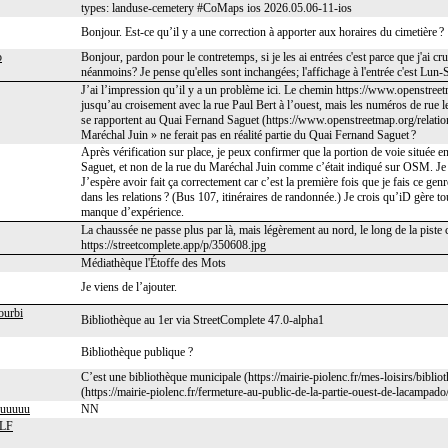
types: landuse-cemetery #CoMaps ios 2026.05.06-11-ios
Bonjour. Est-ce qu’il y a une correction à apporter aux horaires du cimetière ?
o
Bonjour, pardon pour le contretemps, si je les ai entrées c'est parce que j'ai cru
néanmoins? Je pense qu'elles sont inchangées; l'affichage à l'entrée c'est Lun
J’ai l’impression qu’il y a un problème ici. Le chemin https://www.openst
jusqu’au croisement avec la rue Paul Bert à l’ouest, mais les numéros de rue l
se rapportent au Quai Fernand Saguet (https://www.openstreetmap.org/relation
Maréchal Juin » ne ferait pas en réalité partie du Quai Fernand Saguet ?
Après vérification sur place, je peux confirmer que la portion de voie située
Saguet, et non de la rue du Maréchal Juin comme c’était indiqué sur OSM. Je
J’espère avoir fait ça correctement car c’est la première fois que je fais ce ge
dans les relations ? (Bus 107, itinéraires de randonnée.) Je crois qu’iD gère
manque d’expérience.
La chaussée ne passe plus par là, mais légèrement au nord, le long de la piste
https://streetcomplete.app/p/350608.jpg
Médiathèque l'Étoffe des Mots
Je viens de l’ajouter.
ourbi
Bibliothèque au 1er via StreetComplete 47.0-alpha1
Bibliothèque publique ?
C’est une bibliothèque municipale (https://mairie-piolenc.fr/mes-loisirs/biblio
(https://mairie-piolenc.fr/fermeture-au-public-de-la-partie-ouest-de-lacampado/
uuuuuu
NN
LF