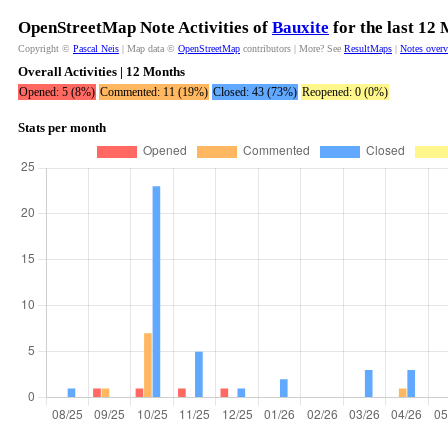
OpenStreetMap Note Activities of
Bauxite
for the last 12
Copyright ©
Pascal Neis
| Map data ©
OpenStreetMap
contributors | More? See
ResultMaps
|
Notes over
Overall Activities | 12 Months
Opened: 5 (8%)
Commented: 11 (19%)
Closed: 43 (73%)
Reopened: 0 (0%)
Stats per month