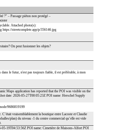
ôté ?" – Passage piéton non protégé –
xister
 cyclable. Attached photo(s):
pg https://streetcomplete.app/p/356146.jpg
ersitaire? On peut fusionner les objets?
dans le futur, n'est pas toujours fiable, il est préférable, à mon
anic Maps application has reported that the POI was visible on the
pshot date: 2026-05-27T00:05:23Z POI name: Herschel Supply
rg/node/9686819199
. C’était vraisemblablement la boutique entre Lacoste et Claudie
shalles/plan) du niveau -1 du centre commercial qu’elle est vide
t.
2026-05-19T04:53:56Z POI name: Cimetière de Maisons-Alfort POI