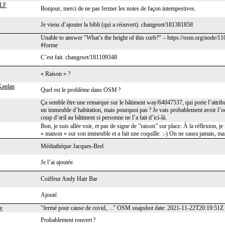
LF
Bonjour, merci de ne pas fermer les notes de façon intempestives.
Je viens d’ajouter la bibli (qui a réouvert). changeset/181381858
Unable to answer "What’s the height of this curb?" – https://osm.org/node/1
#forme
C’est fait. changeset/181109348
« Raison » ?
Kaplan
Quel est le problème dans OSM ?
Ça semble être une remarque sur le bâtiment way/64047537, qui porte l’attri
un immeuble d’habitation, mais pourquoi pas ? Je vais probablement avoir l’occa
coup d’œil au bâtiment si personne ne l’a fait d’ici-là.
Bon, je suis allée voir, et pas de signe de ”raison” sur place. À la réflexion, j
« maison » sur son immeuble et a fait une coquille. :-) On ne saura jamais, m
Médiathèque Jacques-Brel
Je l’ai ajoutée.
Coiffeur Andy Hair Bar
Ajouté.
y
"fermé pour cause de covid,. .." OSM snapshot date: 2021-11-22T20:19:51Z
Probablement rouvert ?