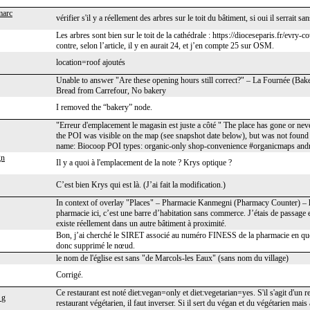
marc
vérifier s'il y a réellement des arbres sur le toit du bâtiment, si oui il serrait
Les arbres sont bien sur le toit de la cathédrale : https://dioceseparis.fr/evry
contre, selon l’article, il y en aurait 24, et j’en compte 25 sur OSM.
location=roof ajoutés
Unable to answer "Are these opening hours still correct?" – La Fournée (Bak
Bread from Carrefour, No bakery
I removed the “bakery” node.
"Erreur d'emplacement le magasin est juste a côté " The place has gone or nev
the POI was visible on the map (see snapshot date below), but was not fo
name: Biocoop POI types: organic-only shop-convenience #organicmaps and
gn
Il y a quoi à l'emplacement de la note ? Krys optique ?
C’est bien Krys qui est là. (J’ai fait la modification.)
In context of overlay "Places" – Pharmacie Kanmegni (Pharmacy Counter) – 
pharmacie ici, c’est une barre d’habitation sans commerce. J’étais de passage 
existe réellement dans un autre bâtiment à proximité.
Bon, j’ai cherché le SIRET associé au numéro FINESS de la pharmacie en questi
donc supprimé le nœud.
le nom de l'église est sans "de Marcols-les Eaux" (sans nom du village)
Corrigé.
Ce restaurant est noté diet:vegan=only et diet:vegetarian=yes. S'il s'agit d'un re
_g
restaurant végétarien, il faut inverser. Si il sert du végan et du végétarien mais