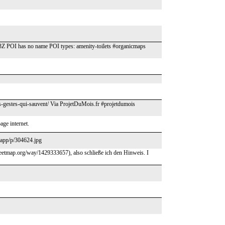
23Z POI has no name POI types: amenity-toilets #organicmaps
es-gestes-qui-sauvent/ Via ProjetDuMois.fr #projetdumois
age internet.
e.app/p/304624.jpg
reetmap.org/way/1429333657), also schließe ich den Hinweis. I