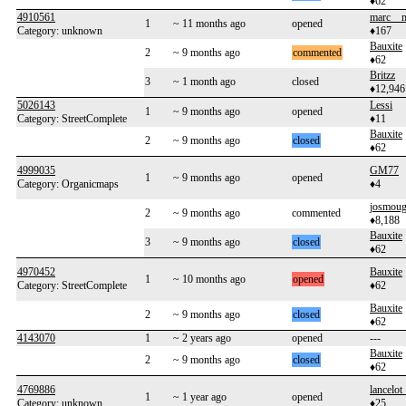
♦62
4910561
marc__
1
~ 11 months ago
opened
Category: unknown
♦167
Bauxite
2
~ 9 months ago
commented
♦62
Britzz
3
~ 1 month ago
closed
♦12,946
5026143
Lessi
1
~ 9 months ago
opened
Category: StreetComplete
♦11
Bauxite
2
~ 9 months ago
closed
♦62
4999035
GM77
1
~ 9 months ago
opened
Category: Organicmaps
♦4
josmou
2
~ 9 months ago
commented
♦8,188
Bauxite
3
~ 9 months ago
closed
♦62
4970452
Bauxite
1
~ 10 months ago
opened
Category: StreetComplete
♦62
Bauxite
2
~ 9 months ago
closed
♦62
4143070
1
~ 2 years ago
opened
---
Bauxite
2
~ 9 months ago
closed
♦62
4769886
lancelot
1
~ 1 year ago
opened
Category: unknown
♦25