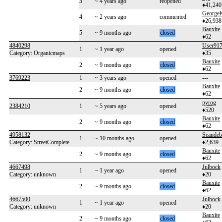
3
~ 4 years ago
reopened
♦41,240
George
4
~ 2 years ago
commented
♦26,938
Bauxite
5
~ 9 months ago
closed
♦62
4840298
User91
1
~ 1 year ago
opened
Category: Organicmaps
♦35
Bauxite
2
~ 9 months ago
closed
♦62
3769223
1
~ 3 years ago
opened
---
Bauxite
2
~ 9 months ago
closed
♦62
pyrog
2384210
1
~ 5 years ago
opened
♦520
Bauxite
2
~ 9 months ago
closed
♦62
4958132
Seandeb
1
~ 10 months ago
opened
Category: StreetComplete
♦2,639
Bauxite
2
~ 9 months ago
closed
♦62
4667498
Julbock
1
~ 1 year ago
opened
Category: unknown
♦20
Bauxite
2
~ 9 months ago
closed
♦62
4667500
Julbock
1
~ 1 year ago
opened
Category: unknown
♦20
Bauxite
2
~ 9 months ago
closed