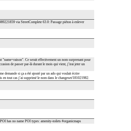
1089221859 via StreetComplete 63.0: Passage piéton à enlever
but "name=raison". Ce serait effectivement un nom surprenant pour
sion de passer par-là durant le mois qui vient, j’irai jeter un
e me demande si ça a été ajouté par un ado qui voulait écrire
ais en tout cas j’ai supprimé le nom dans le changeset/181021982.
 POI has no name POI types: amenity-toilets #organicmaps