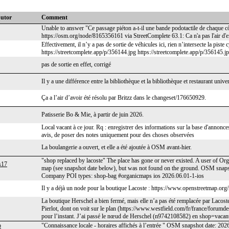
butor
Comment
Unable to answer "Ce passage piéton a-t-il une bande podotactile de chaque c
https://osm.org/node/8165356161 via StreetComplete 63.1: Ca n'a pas l'air d'e
Effectivement, il n’y a pas de sortie de véhicules ici, rien n’intersecte la piste
https://streetcomplete.app/p/356144.jpg https://streetcomplete.app/p/356145.j
pas de sortie en effet, corrigé
Il y a une différence entre la bibliothèque et la bibliothèque et restaurant univ
Ça a l’air d’avoir été résolu par Britzz dans le changeset/176650929.
Patisserie Bo & Mie, à partir de juin 2026.
Local vacant à ce jour. Rq : enregistrer des informations sur la base d'annonces 
avis, de poser des notes uniquement pour des choses observées
La boulangerie a ouvert, et elle a été ajoutée à OSM avant-hier.
"shop replaced by lacoste" The place has gone or never existed. A user of Org
s17
map (see snapshot date below), but was not found on the ground. OSM sna
Company POI types: shop-bag #organicmaps ios 2026.06.01-1-ios
Il y a déjà un node pour la boutique Lacoste : https://www.openstreetmap.o
La boutique Herschel a bien fermé, mais elle n’a pas été remplacée par Lacoste
Pierlot, dont on voit sur le plan (https://www.westfield.com/fr/france/forumde
pour l’instant. J’ai passé le nœud de Herschel (n9742108582) en shop=vacan
o
"Connaissance locale - horaires affichés à l’entrée " OSM snapshot date: 