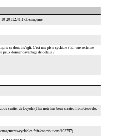
25-10-20T12:41:17Z #mapsme
ompris ce dont il s'agit. C'est une piste cyclable ? En vue aérienne
 Tu peux donner davantage de détails ?
ébut du sentier de Loyola (This note has been created from Geovelo:
amenagements-cyclables.fr/fr/contributions/103757)