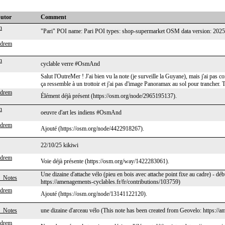
butor
Comment
h
"Pari" POI name: Pari POI types: shop-supermarket OSM data version: 20
ndrem
n
cyclable verre #OsmAnd
Salut l'OutreMer ! J'ai bien vu la note (je surveille la Guyane), mais j'ai pas c
ça ressemble à un trottoir et j'ai pas d'image Panoramax au sol pour trancher.
ndrem
Élément déjà présent (https://osm.org/node/2965195137).
n
oeuvre d'art les indiens #OsmAnd
ndrem
Ajouté (https://osm.org/node/4422918267).
22/10/25 kikiwi
ndrem
Voie déjà présente (https://osm.org/way/1422283061).
Une dizaine d'attache vélo (pieu en bois avec attache point fixe au cadre) - d
_Notes
https://amenagements-cyclables.fr/fr/contributions/103759)
ndrem
Ajouté (https://osm.org/node/13141122120).
_Notes
une dizaine d'arceau vélo (This note has been created from Geovelo: https://
ndrem