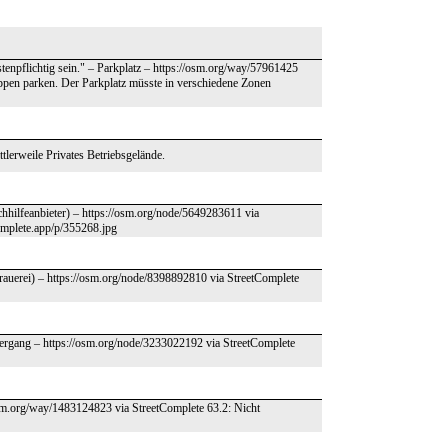
enpflichtig sein." – Parkplatz – https://osm.org/way/57961425
uppen parken. Der Parkplatz müsste in verschiedene Zonen
tlerweile Privates Betriebsgelände.
hhilfeanbieter) – https://osm.org/node/5649283611 via
complete.app/p/355268.jpg
rauerei) – https://osm.org/node/8398892810 via StreetComplete
bergang – https://osm.org/node/3233022192 via StreetComplete
/osm.org/way/1483124823 via StreetComplete 63.2: Nicht