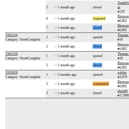
TondaV
5
~ 1 month ago
closed
m
♦129
Bienson
6
~ 1 month ago
reopened
♦6,862
Bienson
7
~ 1 month ago
closed
♦6,862
5341314
Thomas
1
~ 1 month ago
opened
Category: StreetComplete
♦18
Bienson
2
~ 1 month ago
closed
♦6,862
5341310
Thomas
1
~ 1 month ago
opened
Category: StreetComplete
♦18
Bienson
2
~ 1 month ago
closed
♦6,862
5331819
wkdgs
1
~ 2 months ago
opened
Category: StreetComplete
♦2,878
Bienson
2
~ 1 month ago
commented
♦6,862
chris66
3
~ 1 month ago
closed
♦17,888