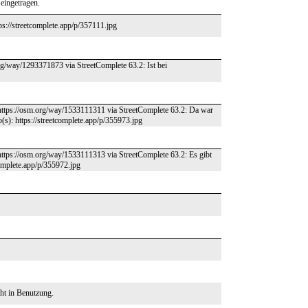
 eingetragen.
ps://streetcomplete.app/p/357111.jpg
rg/way/1293371873 via StreetComplete 63.2: Ist bei
https://osm.org/way/1533111311 via StreetComplete 63.2: Da war
(s): https://streetcomplete.app/p/355973.jpg
https://osm.org/way/1533111313 via StreetComplete 63.2: Es gibt
complete.app/p/355972.jpg
cht in Benutzung.