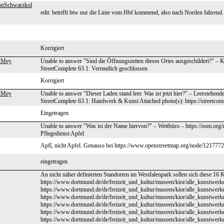
onSchwarzkol
edit: betrifft btw nur die Linie vom Hbf kommend, also nach Norden fahrend. 
Korrigiert
 Mey
Unable to answer "Sind die Öffnungszeiten dieses Ortes ausgeschildert?" – 
StreetComplete 63.1: Vermutlich geschlossen
Korrigiert
 Mey
Unable to answer "Dieser Laden stand leer. Was ist jetzt hier?" – Leerstehen
StreetComplete 63.1: Handwerk & Kunst Attached photo(s): https://streetcom
Eingetragen
Unable to answer "Was ist der Name hiervon?" – Wettbüro – https://osm.org
Pflegedienst Apfel
Apfl, nicht Apfel. Genauso bei https://www.openstreetmap.org/node/12177724
eingetragen
An nicht näher definierten Standorten im Westfalenpark sollen sich diese 16 
https://www.dortmund.de/de/freizeit_und_kultur/museen/kior/alle_kunstwerk
https://www.dortmund.de/de/freizeit_und_kultur/museen/kior/alle_kunstwerk
https://www.dortmund.de/de/freizeit_und_kultur/museen/kior/alle_kunstwerk
https://www.dortmund.de/de/freizeit_und_kultur/museen/kior/alle_kunstwerk
https://www.dortmund.de/de/freizeit_und_kultur/museen/kior/alle_kunstwerk
https://www.dortmund.de/de/freizeit_und_kultur/museen/kior/alle_kunstwerk