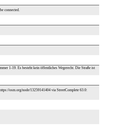
o be connected.
er 1-19. Es besteht kein öffentliches Wegerecht. Die Straße ist
 – https://osm.org/node/13259141404 via StreetComplete 63.0: