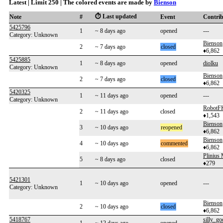
Latest | Limit 250 | The colored events are made by
Bienson
⏱️ Last updated
Note
#
Event
Contri
5425796
1
~ 8 days ago
opened
---
Category: Unknown
Bienson
2
~ 7 days ago
closed
♦6,862
5425885
1
~ 8 days ago
opened
diolku
Category: Unknown
Bienson
2
~ 7 days ago
closed
♦6,862
5420325
1
~ 11 days ago
opened
---
Category: Unknown
RobotF
2
~ 11 days ago
closed
♦1,543
Bienson
3
~ 10 days ago
reopened
♦6,862
Bienson
4
~ 10 days ago
commented
♦6,862
Plinius
5
~ 8 days ago
closed
♦279
5421301
1
~ 10 days ago
opened
---
Category: Unknown
Bienson
2
~ 10 days ago
closed
♦6,862
5418767
silly_go