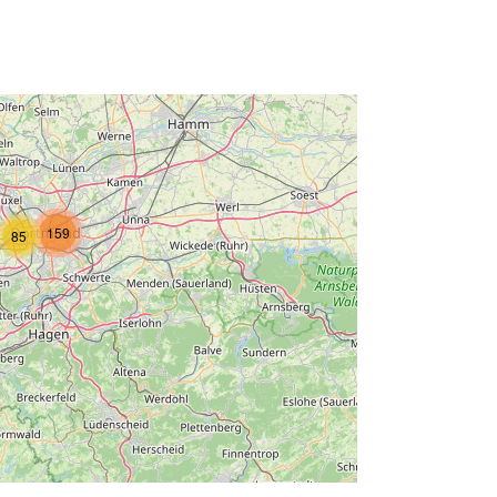
159
85