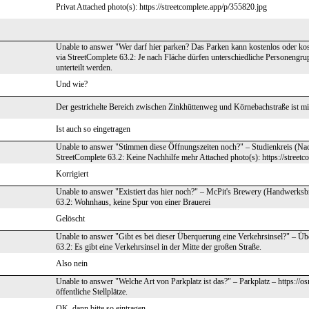
Privat Attached photo(s): https://streetcomplete.app/p/355820.jpg
Unable to answer "Wer darf hier parken? Das Parken kann kostenlos oder kost
via StreetComplete 63.2: Je nach Fläche dürfen unterschiedliche Personengr
unterteilt werden.
Und wie?
Der gestrichelte Bereich zwischen Zinkhüttenweg und Körnebachstraße ist mit
Ist auch so eingetragen
Unable to answer "Stimmen diese Öffnungszeiten noch?" – Studienkreis (Nac
StreetComplete 63.2: Keine Nachhilfe mehr Attached photo(s): https://street
Korrigiert
Unable to answer "Existiert das hier noch?" – McPit's Brewery (Handwerksb
63.2: Wohnhaus, keine Spur von einer Brauerei
Gelöscht
Unable to answer "Gibt es bei dieser Überquerung eine Verkehrsinsel?" – Ü
63.2: Es gibt eine Verkehrsinsel in der Mitte der großen Straße.
Also nein
Unable to answer "Welche Art von Parkplatz ist das?" – Parkplatz – https:/
öffentliche Stellplätze.
OK, dann bitte so eintragen