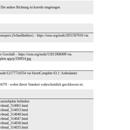
Die andere Richtung ist korrekt eingetragen
Knusperz (Schnellimbiss) – https://osm.org/node/2051507610 via
des Geschäft – https://osm.org/node/11811908499 via
plete.app/p/350914.jpg
/node/12177724354 via StreetComplete 63.1: Ambulanter
370 - wobei dieser Standort wahrscheinlich geschlossen ist.
Kunstobjekte befinden:
e/detail_514061.html
e/detail_514053.html
e/detail_514049.html
e/detail_514047.html
e/detail_514036.html
e/detail_514035.html