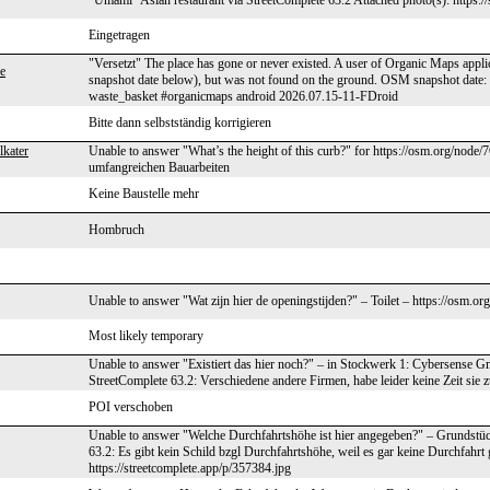
"Umami" Asian restaurant via StreetComplete 63.2 Attached photo(s): https:/
Eingetragen
"Versetzt" The place has gone or never existed. A user of Organic Maps applic
e
snapshot date below), but was not found on the ground. OSM snapshot date
waste_basket #organicmaps android 2026.07.15-11-FDroid
Bitte dann selbstständig korrigieren
lkater
Unable to answer "What’s the height of this curb?" for https://osm.org/node
umfangreichen Bauarbeiten
Keine Baustelle mehr
Hombruch
Unable to answer "Wat zijn hier de openingstijden?" – Toilet – https://osm.
Most likely temporary
Unable to answer "Existiert das hier noch?" – in Stockwerk 1: Cybersense 
StreetComplete 63.2: Verschiedene andere Firmen, habe leider keine Zeit sie zu
POI verschoben
Unable to answer "Welche Durchfahrtshöhe ist hier angegeben?" – Grundstüc
63.2: Es gibt kein Schild bzgl Durchfahrtshöhe, weil es gar keine Durchfahrt 
https://streetcomplete.app/p/357384.jpg