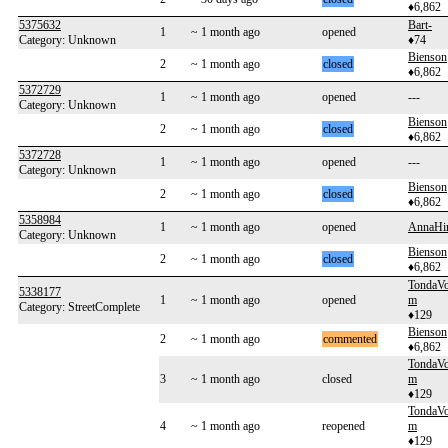
♦6,862
5375632
Bart-
1
~ 1 month ago
opened
Category: Unknown
♦74
Bienson
2
~ 1 month ago
closed
♦6,862
5372729
1
~ 1 month ago
opened
---
Category: Unknown
Bienson
2
~ 1 month ago
closed
♦6,862
5372728
1
~ 1 month ago
opened
---
Category: Unknown
Bienson
2
~ 1 month ago
closed
♦6,862
5358984
1
~ 1 month ago
opened
AnnaHir
Category: Unknown
Bienson
2
~ 1 month ago
closed
♦6,862
TondaV
5338177
1
~ 1 month ago
opened
m
Category: StreetComplete
♦129
Bienson
2
~ 1 month ago
commented
♦6,862
TondaV
3
~ 1 month ago
closed
m
♦129
TondaV
4
~ 1 month ago
reopened
m
♦129