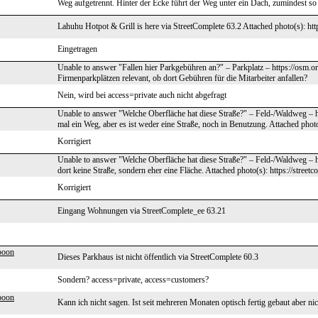
Weg aufgetrennt. Hinter der Ecke führt der Weg unter ein Dach, zumindest so
Lahuhu Hotpot & Grill is here via StreetComplete 63.2 Attached photo(s): htt
Eingetragen
Unable to answer "Fallen hier Parkgebühren an?" – Parkplatz – https://osm.o
Firmenparkplätzen relevant, ob dort Gebühren für die Mitarbeiter anfallen?
Nein, wird bei access=private auch nicht abgefragt
Unable to answer "Welche Oberfläche hat diese Straße?" – Feld-/Waldweg – 
mal ein Weg, aber es ist weder eine Straße, noch in Benutzung. Attached photo
Korrigiert
Unable to answer "Welche Oberfläche hat diese Straße?" – Feld-/Waldweg – 
dort keine Straße, sondern eher eine Fläche. Attached photo(s): https://street
Korrigiert
Eingang Wohnungen via StreetComplete_ee 63.21
ooon
Dieses Parkhaus ist nicht öffentlich via StreetComplete 60.3
Sondern? access=private, access=customers?
ooon
Kann ich nicht sagen. Ist seit mehreren Monaten optisch fertig gebaut aber ni