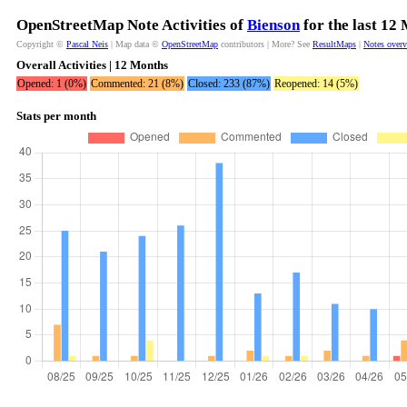
OpenStreetMap Note Activities of
Bienson
for the last 12
Copyright ©
Pascal Neis
| Map data ©
OpenStreetMap
contributors | More? See
ResultMaps
|
Notes over
Overall Activities | 12 Months
Opened: 1 (0%)
Commented: 21 (8%)
Closed: 233 (87%)
Reopened: 14 (5%)
Stats per month