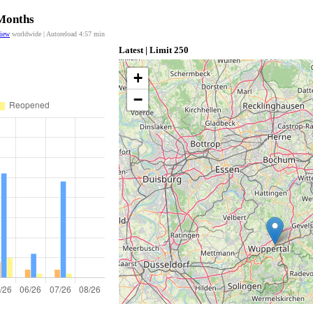
 Months
view
worldwide | Autoreload
4:56
min
Latest | Limit 250
+
−