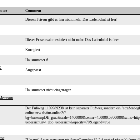
butor
Comment
Diesen Friseur gibt es hier nicht mehr. Das Ladenlokal ist leer!
Dieser Friseursalon existiert nicht mehr. Das Ladenlokal ist leer.
Korrigiert
Hausnummer 6
K
Angepasst
Hausnummer nicht eingetragen
 Meterson
Der Fußweg 1109989238 ist kein separater Fußweg sondern ein "straßenbegl
online.nrw.de/tim-online2/?
bg=basemapDE_grau&scale=1400000&center=450000,5700000&wms=https
uebersicht,nw_dop_uebersicht&opacity=70&legend=true
ose