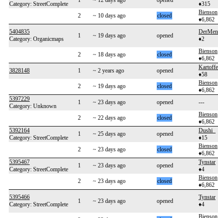
1
~ 12 days ago
opened
Category: StreetComplete
♦315
Bienson
2
~ 10 days ago
closed
♦6,862
5404835
DerMen
1
~ 19 days ago
opened
Category: Organicmaps
♦2
Bienson
2
~ 18 days ago
closed
♦6,862
Kartoffe
3828148
1
~ 2 years ago
opened
♦58
Bienson
2
~ 19 days ago
closed
♦6,862
5397229
1
~ 23 days ago
opened
---
Category: Unknown
Bienson
2
~ 22 days ago
closed
♦6,862
5392164
Dushi_
1
~ 25 days ago
opened
Category: StreetComplete
♦15
Bienson
2
~ 23 days ago
closed
♦6,862
5395467
Tynstar
1
~ 23 days ago
opened
Category: StreetComplete
♦4
Bienson
2
~ 23 days ago
closed
♦6,862
5395466
Tynstar
1
~ 23 days ago
opened
Category: StreetComplete
♦4
Bienson