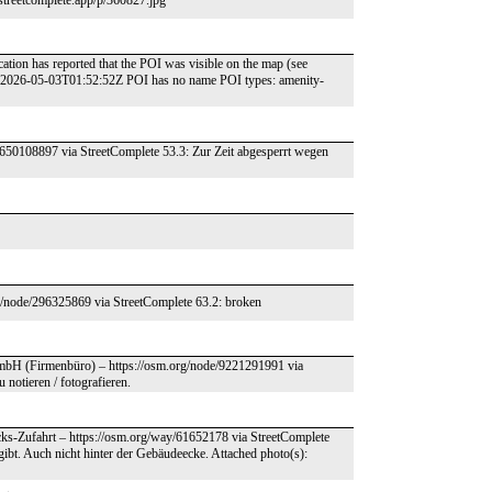
/streetcomplete.app/p/360827.jpg
ation has reported that the POI was visible on the map (see
: 2026-05-03T01:52:52Z POI has no name POI types: amenity-
/7650108897 via StreetComplete 53.3: Zur Zeit abgesperrt wegen
org/node/296325869 via StreetComplete 63.2: broken
GmbH (Firmenbüro) – https://osm.org/node/9221291991 via
 notieren / fotografieren.
ks-Zufahrt – https://osm.org/way/61652178 via StreetComplete
gibt. Auch nicht hinter der Gebäudeecke. Attached photo(s):