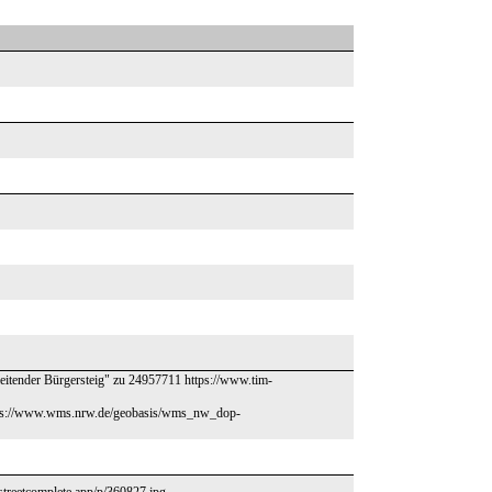
eitender Bürgersteig" zu 24957711 https://www.tim-
://www.wms.nrw.de/geobasis/wms_nw_dop-