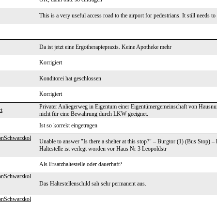
This is a very useful access road to the airport for pedestrians. It still needs t
Da ist jetzt eine Ergotherapiepraxis. Keine Apotheke mehr
Korrigiert
Konditorei hat geschlossen
Korrigiert
Privater Anliegerweg in Eigentum einer Eigentümergemeinschaft von Hausnumm
t
nicht für eine Bewahrung durch LKW geeignet.
Ist so korrekt eingetragen
onSchwarzkol
Unable to answer "Is there a shelter at this stop?" – Burgtor (1) (Bus Stop)
Haltestelle ist verlegt worden vor Haus Nr 3 Leopoldstr
Als Ersatzhaltestelle oder dauerhaft?
onSchwarzkol
Das Haltestellenschild sah sehr permanent aus.
onSchwarzkol