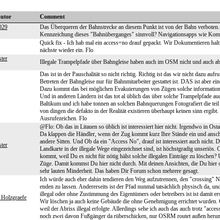
butor
Comment
029
Das Überqueren der Bahnstrecke an diesem Punkt ist von der Bahn verboten. V
Kennzeichung dieses "Bahnüberganges" sinnvoll? Navigationsapps wie Komoot
Quick fix - Ich hab mal ein access=no drauf gepackt. Wir Dokumentieren halt da
nächste wieder ein. Flo
ter
Illegale Trampelpfade über Bahngleise haben auch im OSM nicht und auch abs
Das ist in der Pauschalität so nicht richtig. Richtig ist das wir nicht dazu a
Betreten der Bahngleise nur für Bahnmitarbeiter gestattet ist. DAS ist aber e
Dazu kommt das bei möglichen Evakuierungen von Zügen solche informatione
Und in anderen Ländern ist das tot al üblich das über solche Trampelpfade
Baltikum und ich habe tonnen an solchen Bahnquerungen Fotografiert die tei
von dingen die defakto in der Realität existieren überhaupt keinen sinn ergibt
Ausrufezeichen. Flo
@Flo: Ob das in Litauen so üblich ist interessiert hier nicht. Irgendwo in Ost
Da klappen die Händler, wenn der Zug kommt kurz Ihre Stände ein und ansch
andere Sitten. Und Ob da ein "Access No", drauf ist interessiert auch nicht. D
ter
Landkarte in der illegale Wege eingezeichnet sind, ist höchstgradig unseriö
kommt, weil Du es nicht für nötig hälst solche illegalen Einträge zu löschen?
Züge. Damit kommst Du hier nicht durch. Mit deinen Ansichten, die Du hier of
sehr lauten Minderheit. Das haben Dir Forum schon mehrere gesagt.
Ich würde auch eher dahin tendieren den Weg aufzutrennen, den "crossing" No
enden zu lassen. Andererseits ist der Pfad nunmal tatsächlich physisch da, un
illegal oder ohne Zustimmung des Eigentümers oder betreibers ist ist damit ers
 Holzgraefe
Wir löschen ja auch keine Gebäude die ohne Genehmigung errichtet wurden. 
weil der Abriss illegal erfolgte. Allerdings sehe ich auch das auch trotz "ac
noch zwei davon Fußgänger da rüberschicken, nur OSRM routet außen herum. "a