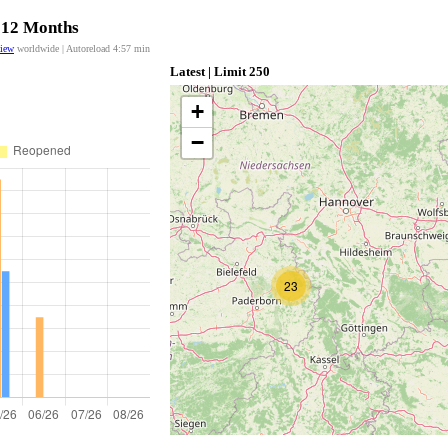
t 12 Months
view
worldwide | Autoreload
4:56
min
Latest | Limit 250
+
−
23