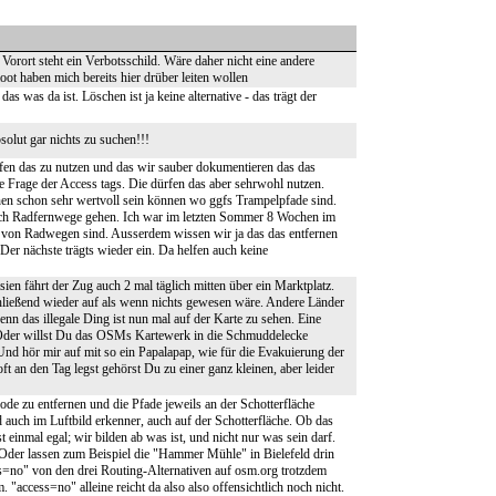
orort steht ein Verbotsschild. Wäre daher nicht eine andere
 haben mich bereits hier drüber leiten wollen
s was da ist. Löschen ist ja keine alternative - das trägt der
olut gar nichts zu suchen!!!
ufrufen das zu nutzen und das wir sauber dokumentieren das das
ine Frage der Access tags. Die dürfen das aber sehrwohl nutzen.
n schon sehr wertvoll sein können wo ggfs Trampelpfade sind.
 auch Radfernwege gehen. Ich war im letzten Sommer 8 Wochen im
l von Radwegen sind. Ausserdem wissen wir ja das das entfernen
. Der nächste trägts wieder ein. Da helfen auch keine
asien fährt der Zug auch 2 mal täglich mitten über ein Marktplatz.
ließend wieder auf als wenn nichts gewesen wäre. Andere Länder
enn das illegale Ding ist nun mal auf der Karte zu sehen. Eine
s. Oder willst Du das OSMs Kartewerk in die Schmuddelecke
 Und hör mir auf mit so ein Papalapap, wie für die Evakuierung der
t an den Tag legst gehörst Du zu einer ganz kleinen, aber leider
de zu entfernen und die Pfade jeweils an der Schotterfläche
d auch im Luftbild erkenner, auch auf der Schotterfläche. Ob das
t einmal egal; wir bilden ab was ist, und nicht nur was sein darf.
Oder lassen zum Beispiel die "Hammer Mühle" in Bielefeld drin
cess=no" von den drei Routing-Alternativen auf osm.org trotzdem
ccess=no" alleine reicht da also also offensichtlich noch nicht.