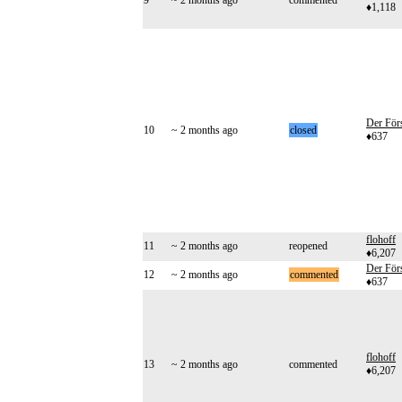
9
~ 2 months ago
commented
♦1,118
Der Förs
10
~ 2 months ago
closed
♦637
flohoff
11
~ 2 months ago
reopened
♦6,207
Der Förs
12
~ 2 months ago
commented
♦637
flohoff
13
~ 2 months ago
commented
♦6,207