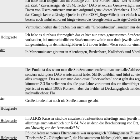
Ich habe mich lediglich auf die Aussage von "Der Förster" alias "Der Wilder
ist: Zitat: "Zuverlässiger als OSM. Tschö." DAS ist extrem Grenzwertig in m
Daten von Usern entfernen mussten aufgrund genau dieses Verhaltens. Und
das Google keine zulässige Quelle ist (Von OSM_RogerWilco) hier einfach w
bereits auch mehrfach drauf hingewiesen das Google keine zulässige Quelle ist.
Vermutlich heißen die Straßen hier nicht alle "Großenbreden", sondern nur de
Ich halte es durchaus für möglich das es hier nur einen gemeinsamen Straße
 Holzgraefe
vorhanden, bei unterschiedlichen Straßennamen würde man doch jeweils wied
Eingemeindung in den nächstgrößeren Ort in den frühen 70ern auch nur ein
ter
In Marienmünster gibt nur in Altenbergen, Bredenborn, Kollerbeck und Vör
Der Punkt ist das wenn man die Straßennamen entfernt man auch alle Address
sondern addr:place DAS wiederum ist leider SEHR unüblich und führt zu v
alles umtaggen. Das müsste man dann quasi "überwachen" sonst geht das rege
kümmere 2-3 So stellen wo das alle paar Jahre vorkommt das ein übereifriger 
jetzt ist ist es nicht 100% Korrekt - aber der Fehler ist Deckungsgleich mit 
nachvollziehbar. Flo
ter
Großenbreden hat noch nie Straßennamen gehabt.
 Holzgraefe
Im ALKIS Kataster sind die einzelnen Straßenstücke allerdings auch jeweils mi
 Holzgraefe
allerdings auch tatsächlich nur K 64. Wie ist denn die Beschilderung vor Or
am Abzweig von der Amtsstraße? W
PS: die Adresse meines Elternhauses war ursprünglich "Oldinghausen 7", au
 Holzgraefe
"Dorfstraße 7 - Oldinghausen", die Hausnummern blieben gleich, nur alle nun 