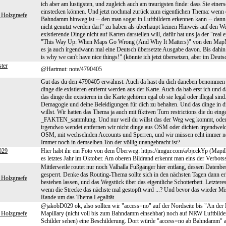
ich aber am lustigsten, und zugleich auch am traurigsten finde: dass Sie einer
einstecken können. Und jetzt nochmal zurück zum eigentlichen Thema: wenn d
 Holzgraefe
Bahndamm hinweg ist -- den man sogar in Luftbildern erkennen kann -- dann is
nicht genutzt werden darf" zu haben als überhaupt keinen Hinweis auf den 
existierende Dinge nicht auf Karten darstellen will, dafür hat uns ja der "rea
"This Way Up: When Maps Go Wrong (And Why It Matters)" von den MapMen h
es ja auch irgendwann mal eine Deutsch übersetzte Ausgabe davon. Bis dahin
is why we can't have nice things!" (könnte ich jetzt übersetzen, aber im Deutsc
ter
@Hartmut: note/4790405
Gut das du den 4790405 erwähnst. Auch da hast du dich daneben benommen un
dinge die existieren entfernt werden aus der Karte. Auch da hab erst ich und
das dinge die existieren in die Karte gehören egal ob sie legal oder illegal sin
Demagogie und deine Beleidigungen für dich zu behalten. Und das dinge in di
willst. Wir hatten das Thema ja auch mit fiktiven Turn restrictions die du eing
_FAKTEN_sammlung. Und nur weil du willst das der Weg weg kommt, oder der
irgendwo wendet entfernen wir nicht dinge aus OSM oder dichten irgendwelche
OSM, mit wechselnden Accounts und Sperren, und wir müssen echt immer noc
Immer noch in demselben Ton der völlig unangebracht ist?
029
Hier habt ihr ein Foto von dem Überweg: https://imgur.com/a/bjcckYp (Mapi
es letztes Jahr im Oktober. Am oberen Bildrand erkennt man eins der Verbotss
Mittlerweile routet nur noch Valhalla Fußgänger hier entlang, dessen Datenb
gesperrt. Denke das Routing-Thema sollte sich in den nächsten Tagen dann erl
 Holzgraefe
bestehen lassen, und das Wegstück über das eigentliche Schotterbett. Letzte
wenn die Strecke das nächste mal gestopft wird ...? Und bevor das wieder Mi
Rande um das Thema Legalität.
@jakobD029 ok, also sollten wir "access=no" auf der Nordseite bis "An der B
 Holzgraefe
Mapillary (nicht voll bis zum Bahndamm einsehbar) noch auf NRW Luftbilder
Schilder sehen) eine Beschilderung. Dort würde "access=no ab Bahndamm" a