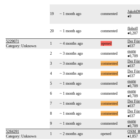
JakobD
19
~ 1 month ago
commented
♦9
flohoff
20
~ 1 month ago
commented
♦6,207
5229071
Der Förs
1
~ 4 months ago
opened
Category: Unknown
♦637
eserte
2
~ 3 months ago
commented
♦6,709
Der Förs
3
~ 3 months ago
commented
♦637
Der Förs
4
~ 3 months ago
commented
♦637
eserte
5
~ 1 month ago
commented
♦6,709
eserte
6
~ 1 month ago
commented
♦6,709
Der Förs
7
~ 1 month ago
commented
♦637
Der Förs
8
~ 1 month ago
commented
♦637
eserte
9
~ 1 month ago
commented
♦6,709
5284291
OSM_Ro
1
~ 2 months ago
opened
Category: Unknown
♦1,857