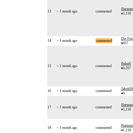
Hartmut
13
~ 1 month ago
commented
♦1,118
Der Förs
14
~ 1 month ago
commented
♦637
flohoff
15
~ 1 month ago
commented
♦6,207
JakobD
16
~ 1 month ago
commented
♦9
Hartmut
17
~ 1 month ago
commented
♦1,118
Hartmut
18
~ 1 month ago
commented
♦1,118