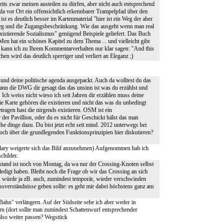
seits zwar meinen austeilen zu dürfen, aber nicht auch entsprechend
a vor Ort ein offensichtlich erkennbarer Trampelpfad über den
t es deutlich besser im Kartenmaterial "hier ist ein Weg der aber
Weg und die Zugangsbeschränkung. Wie das ausgeht wenn man real
l existierende Sozialismus" genügend Beispiele geliefert. Das Buch
at ein schönes Kapitel zu dem Thema ... und vielleicht gibt
 kann ich zu Ihrem Kommentarverhalten nur klar sagen: "And this
hen wird das deutlich sperriger und verliert an Eleganz ;)
d deine politische agenda ausgepackt. Auch da wolltest du das
 dann die DWG dir gesagt das das unsinn ist was du erzählst und
d. Ich weiss nicht wieso ich seit Jahren dir erzählen muss deine
e Karte gehören die existieren und nicht das was du unbedingt
etragen hast die nirgends existieren. OSM ist ein
 Pavillion, oder du es nicht für Geschickt hälst das man
 dinge dazu. Du bist jetzt echt seit mind. 2012 unterwegs bei
h über die grundlegenden Funktionsprinzipien hier diskutieren?
llary weigerte sich das Bild anzunehmen) Aufgenommen hab ich
childer.
estand ist noch von Montag, da wa nur der Crossing-Knoten selbst
edigt haben. Bleibt noch die Frage ob wir das Crossing an sich
res würde ja zB. auch, zumindest temporär, wieder verschwinden
ssverständnisse geben sollte: es geht mir dabei höchstens ganz am
ahn" verlängern. Auf der Südseite sehe ich aber weder in
n (dort sollte man zumindest Schattenwurf entsprechender
lso weiter passen? Wegstück