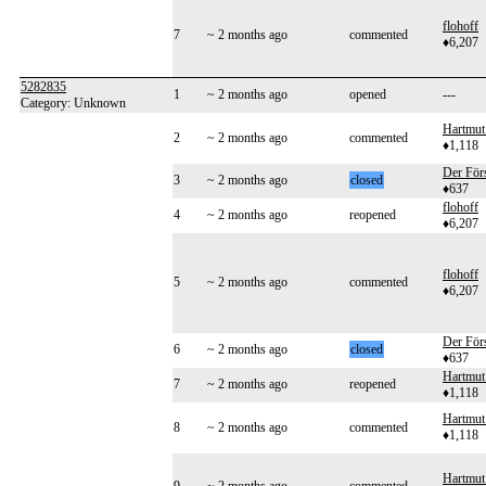
flohoff
7
~ 2 months ago
commented
♦6,207
5282835
1
~ 2 months ago
opened
---
Category: Unknown
Hartmut
2
~ 2 months ago
commented
♦1,118
Der Förs
3
~ 2 months ago
closed
♦637
flohoff
4
~ 2 months ago
reopened
♦6,207
flohoff
5
~ 2 months ago
commented
♦6,207
Der Förs
6
~ 2 months ago
closed
♦637
Hartmut
7
~ 2 months ago
reopened
♦1,118
Hartmut
8
~ 2 months ago
commented
♦1,118
Hartmut