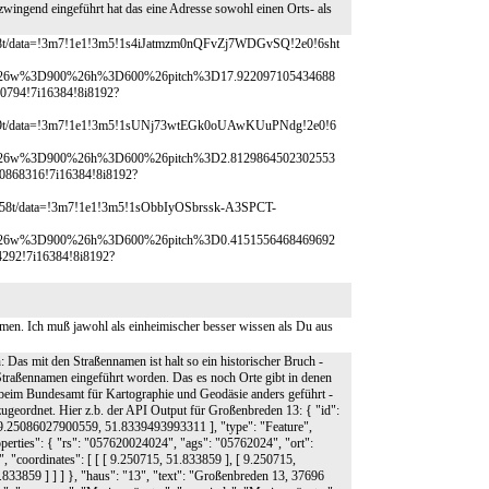
wingend eingeführt hat das eine Adresse sowohl einen Orts- als
.08t/data=!3m7!1e1!3m5!1s4iJatmzm0nQFvZj7WDGvSQ!2e0!6sht
ile%26w%3D900%26h%3D600%26pitch%3D17.922097105434688
94!7i16384!8i8192?
87.19t/data=!3m7!1e1!3m5!1sUNj73wtEGk0oUAwKUuPNdg!2e0!6
ile%26w%3D900%26h%3D600%26pitch%3D2.8129864502302553
8316!7i16384!8i8192?
89.58t/data=!3m7!1e1!3m5!1sObbIyOSbrssk-A3SPCT-
ile%26w%3D900%26h%3D600%26pitch%3D0.4151556468469692
92!7i16384!8i8192?
en. Ich muß jawohl als einheimischer besser wissen als Du aus
Das mit den Straßennamen ist halt so ein historischer Bruch -
Straßennamen eingeführt worden. Das es noch Orte gibt in denen
ber beim Bundesamt für Kartographie und Geodäsie anders geführt -
zugeordnet. Hier z.b. der API Output für Großenbreden 13: { "id":
5086027900559, 51.8339493993311 ], "type": "Feature",
operties": { "rs": "057620024024", "ags": "05762024", "ort":
, "coordinates": [ [ [ 9.250715, 51.833859 ], [ 9.250715,
.833859 ] ] ] }, "haus": "13", "text": "Großenbreden 13, 37696