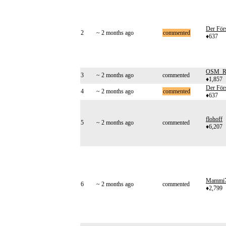
Der Förs
2
~ 2 months ago
commented
♦637
OSM_Ro
3
~ 2 months ago
commented
♦1,857
Der Förs
4
~ 2 months ago
commented
♦637
flohoff
5
~ 2 months ago
commented
♦6,207
Mammi
6
~ 2 months ago
commented
♦2,799