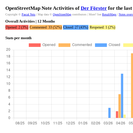
OpenStreetMap Note Activities of
Der Förster
for the las
Copyright ©
Pascal Neis
| Map data ©
OpenStreetMap
contributors | More? See
ResultMaps
|
Notes over
Overall Activities | 12 Months
Opened: 2 (3%)
Commented: 33 (52%)
Closed: 27 (43%)
Reopened: 1 (2%)
Stats per month