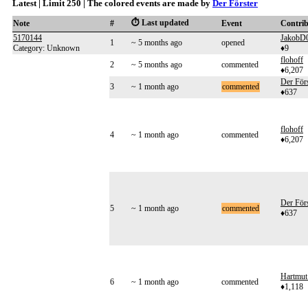
Latest | Limit 250 | The colored events are made by
Der Förster
⏱️ Last updated
Note
#
Event
Contri
5170144
JakobD
1
~ 5 months ago
opened
Category: Unknown
♦9
flohoff
2
~ 5 months ago
commented
♦6,207
Der Förs
3
~ 1 month ago
commented
♦637
flohoff
4
~ 1 month ago
commented
♦6,207
Der Förs
5
~ 1 month ago
commented
♦637
Hartmut
6
~ 1 month ago
commented
♦1,118