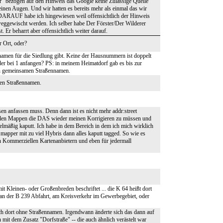
er" bezogen auf den Hinweis das Google keine Zulässige Quelle
einen Augen. Und wir hatten es bereits mehr als einmal das wir
 DARAUF habe ich hingewiesen weil offensichtlich der Hinweis
eggewischt werden. Ich selber habe Der Förster/Der Wilderer
 Er beharrt aber offensichtlich weiter darauf.
r Ort, oder?
nnamen für die Siedlung gibt. Keine der Hausnummern ist doppelt
er bei 1 anfangen? PS: in meinem Heimatdorf gab es bis zur
en gemeinsamen Straßennamen.
den Straßennamen.
en anfassen muss. Denn dann ist es nicht mehr addr:street
ielen Mappen die DAS wieder meinen Korrigieren zu müssen und
lmäßig kaputt. Ich habe in dem Bereich in dem ich mich wirklich
mapper mit zu viel Hybris dann alles kaputt tagged. So wie es
den Kommerziellen Kartenanbietern und eben für jedermall
t Kleinen- oder Großenbreden beschriftet ... die K 64 heißt dort
t, an der B 239 Abfahrt, am Kreisverkehr im Gewerbegebiet, oder
ch dort ohne Straßennamen. Irgendwann änderte sich das dann auf
mit dem Zusatz "Dorfstraße" -- die auch ähnlich verästelt war