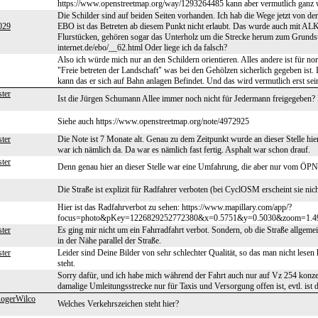
https://www.openstreetmap.org/way/1293264485 kann aber vermutlich ganz we
Die Schilder sind auf beiden Seiten vorhanden. Ich hab die Wege jetzt von de
029
EBO ist das Betreten ab diesem Punkt nicht erlaubt. Das wurde auch mit AL
Flurstücken, gehören sogar das Unterholz um die Strecke herum zum Grundst
internet.de/ebo/__62.html Oder liege ich da falsch?
Also ich würde mich nur an den Schildern orientieren. Alles andere ist für n
"Freie betreten der Landschaft" was bei den Gehölzen sicherlich gegeben ist
kann das er sich auf Bahn anlagen Befindet. Und das wird vermutlich erst sein
ter
Ist die Jürgen Schumann Allee immer noch nicht für Jedermann freigegeben? 
Siehe auch https://www.openstreetmap.org/note/4972925
ter
Die Note ist 7 Monate alt. Genau zu dem Zeitpunkt wurde an dieser Stelle hie
war ich nämlich da. Da war es nämlich fast fertig. Asphalt war schon drauf.
ter
Denn genau hier an dieser Stelle war eine Umfahrung, die aber nur vom ÖPN
Die Straße ist explizit für Radfahrer verboten (bei CyclOSM erscheint sie nich
Hier ist das Radfahrverbot zu sehen: https://www.mapillary.com/app/?
focus=photo&pKey=1226829252772380&x=0.5751&y=0.5030&zoom=1.4
ter
Es ging mir nicht um ein Fahrradfahrt verbot. Sondern, ob die Straße allgemei
in der Nähe parallel der Straße.
ter
Leider sind Deine Bilder von sehr schlechter Qualität, so das man nicht les
steht.
Sorry dafür, und ich habe mich während der Fahrt auch nur auf Vz 254 konzent
damalige Umleitungsstrecke nur für Taxis und Versorgung offen ist, evtl. ist d
gerWilco
Welches Verkehrszeichen steht hier?