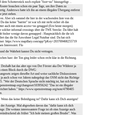
f dem Schotterstück noch explizit "foot=no" hinzugefügt ...
ie Router brauchen schon ein paar Tage, um ihre Daten zu
rtig. Anderswo hatte ich ihn an einem illegalen Übergang entfernt
 jetzt stehen.
en. Aber ich sammel die hier in der wachsenden liste von dir.
a das keine "barrier" ist war ich mir nicht sicher ob das
otter auch mit einem access=no getagged (Erst heute morgen).
e solcher informal crossings über die TWE Strecke. Da fährt halt
ab bisher wenige davon gemapped - Hauptsächlich die die ich
ert das die für Anwohner Legal Nutzbar sind. Da hat sich
so einer: https://www.mapillary.com/app/?pKey=203769468255719
en Interessiert. Flo
und die Wahrheit kannst Du nicht vertragen.
en hast: der Ton ging leider schon recht klar in die Richtung.
eshalb hat das alter ego von Der Förster aka Der Wilderer ja
n einen Block durch die DWG:
angesets zeigen dieselbe Art und weise sachliche Diskussionen
r ja auch schon vor Jahren nahegelegt das OSM nicht das Richtige
. "Wer der Deutschen Sprache nicht mächtig ist, hat sich hier in
penstreetmap.org/changeset/103956242 "Das ist ein illegaler
errichtet haben." https://www.openstreetmap.org/note/4790405
n.
". Wenn das keine Beleidigung ist? Dafür kann ich Dich anzeigen!
t der Anzeige. Mal abgesehen davon das "dafür kann ich dich
ge. Die weitaus interessantere Frage ist ob eine Anzeige auch
beeindruckend als früher "Ich hole meinen großen Bruder". Was