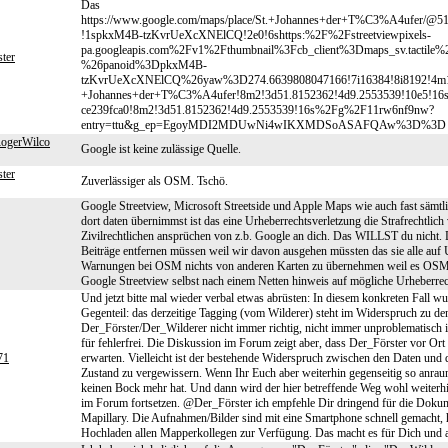
Das
https://www.google.com/maps/place/St.+Johannes+der+T%C3%A4ufer/@51.
!1spkxM4B-tzKvrUeXcXNElCQ!2e0!6shttps:%2F%2Fstreetviewpixels-
pa.googleapis.com%2Fv1%2Fthumbnail%3Fcb_client%3Dmaps_sv.tact
ter
%26panoid%3DpkxM4B-
tzKvrUeXcXNElCQ%26yaw%3D274.6639808047166!7i16384!8i8192!4m15!
+Johannes+der+T%C3%A4ufer!8m2!3d51.8152362!4d9.2553539!10e5!16
ce239fca0!8m2!3d51.8152362!4d9.2553539!16s%2Fg%2F11rw6nf9nw?
entry=ttu&g_ep=EgoyMDI2MDUwNi4wIKXMDSoASAFQAw%3D%3D
gerWilco
Google ist keine zulässige Quelle.
ter
Zuverlässiger als OSM. Tschö.
Google Streetview, Microsoft Streetside und Apple Maps wie auch fast sämtl
dort daten übernimmst ist das eine Urheberrechtsverletzung die Strafrechtlic
Zivilrechtlichen ansprüchen von z.b. Google an dich. Das WILLST du nich
Beiträge entfernen müssen weil wir davon ausgehen müssten das sie alle auf U
Warnungen bei OSM nichts von anderen Karten zu übernehmen weil es OSM 
Google Streetview selbst nach einem Netten hinweis auf mögliche Urheberrech
Und jetzt bitte mal wieder verbal etwas abrüsten: In diesem konkreten Fall
Gegenteil: das derzeitige Tagging (vom Wilderer) steht im Widerspruch zu de
Der_Förster/Der_Wilderer nicht immer richtig, nicht immer unproblematisch ist
für fehlerfrei. Die Diskussion im Forum zeigt aber, dass Der_Förster vor Ort ak
71
erwarten. Vielleicht ist der bestehende Widerspruch zwischen den Daten und d
Zustand zu vergewissern. Wenn Ihr Euch aber weiterhin gegenseitig so anraun
keinen Bock mehr hat. Und dann wird der hier betreffende Weg wohl weiterhin
im Forum fortsetzen. @Der_Förster ich empfehle Dir dringend für die Dokum
Mapillary. Die Aufnahmen/Bilder sind mit eine Smartphone schnell gemacht, 
Hochladen allen Mapperkollegen zur Verfügung. Das macht es für Dich und all