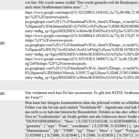
wie hier. Mir wurde immer erzählt "Das wurde gemacht weil die Bundespost z
auch einen Straßennamen haben muss" ...?
https://www.google.com/maps/@51.8222089,9.2436102,3a,75y,88.96h,72
tps:%2F%2Fstreetviewpixels-
pa.googleapis.com%2Fv1%2Fthumbnail%3Fcb_client%3Dmaps_sv.tact
%26panoid%3D4iJatmzm0nQFvZj7WDGvSQ%26yaw%3D88.962818038607
entry=ttu&g_ep=EgoyMDI2MDUwMi4wIKXMDSoASAFQAw%3D%3D
https://www.google.com/maps/@51.8248884,9.2452653,3a,75y,38.17h,
shttps:%2F%2Fstreetviewpixels-
ter
pa.googleapis.com%2Fv1%2Fthumbnail%3Fcb_client%3Dmaps_sv.tact
%26panoid%3DUNj73wtEGk0oUAwKUuPNdg%26yaw%3D38.16786335086
entry=ttu&g_ep=EgoyMDI2MDUwMi4wIKXMDSoASAFQAw%3D%3D
https://www.google.com/maps/@51.8351938,9.2460675,3a,37.5y,48.22h,
ng!2e0!6shttps:%2F%2Fstreetviewpixels-
pa.googleapis.com%2Fv1%2Fthumbnail%3Fcb_client%3Dmaps_sv.tact
6%26panoid%3DObbIyOSbrssk-A3SPCT-ng%26yaw%3D48.215851388042
entry=ttu&g_ep=EgoyMDI2MDUwMi4wIKXMDSoASAFQAw%3D%3D
ter
Was verdammt noch hast Du hier auszusetzen. Es gibt dort KEINE Straßennam
der Ferne!!!
Man kann hier übrigens kommentieren ohne das jedesmal wieder zu schließen: 
Früher war das bei mir auch einfach "Nordrheda 60" - Irgendwann sind halt 
das nicht so ist halt eine historische Besonderheit. Defakto ist das aber sel
Dort ist "Großenbreden" als Straße geführt und alle Addressen dieser Straße 
"DENW16HK0000f1tx", "bbox": [ 9.25071515163248, 51.833859488056, 9.2
"geometry": { "type": "Point", "coordinates": [ 9.250788, 51.833904 ] }, "pr
"Marienmünster", "plz": "37696", "typ": "Haus", "bbox": { "type": "Polygon"
51.833949 ], [ 9.25086, 51.833949 ], [ 9.25086, 51.833859 ], [ 9.250715, 51