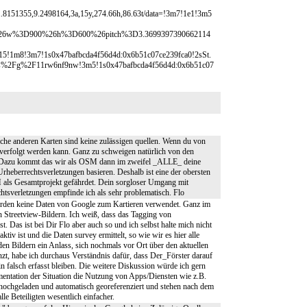
8151355,9.2498164,3a,15y,274.66h,86.63t/data=!3m7!1e1!3m5
ile%26w%3D900%26h%3D600%26pitch%3D3.3699397390662114
1m8!3m7!1s0x47bafbcda4f56d4d:0x6b51c07ce239fca0!2sSt.
s%2Fg%2F11rw6nf9nw!3m5!1s0x47bafbcda4f56d4d:0x6b51c07
iche anderen Karten sind keine zulässigen quellen. Wenn du von
h verfolgt werden kann. Ganz zu schweigen natürlich von den
t. Dazu kommt das wir als OSM dann im zweifel _ALLE_ deine
rheberrechtsverletzungen basieren. Deshalb ist eine der obersten
als Gesamtprojekt gefährdet. Dein sorgloser Umgang mit
tsverletzungen empfinde ich als sehr problematisch. Flo
 wurden keine Daten von Google zum Kartieren verwendet. Ganz im
n Streetview-Bildern. Ich weiß, dass das Tagging von
. Das ist bei Dir Flo aber auch so und ich selbst halte mich nicht
tiv ist und die Daten survey ermittelt, so wie wir es hier alle
en Bildern ein Anlass, sich nochmals vor Ort über den aktuellen
zt, habe ich durchaus Verständnis dafür, dass Der_Förster darauf
 falsch erfasst bleiben. Die weitere Diskussion würde ich gern
entation der Situation die Nutzung von Apps/Diensten wie z.B.
hochgeladen und automatisch georeferenziert und stehen nach dem
e Beteiligten wesentlich einfacher.