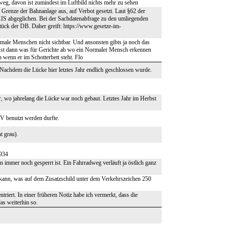
g, davon ist zumindest im Luftbild nichts mehr zu sehen
r Grenze der Bahnanlage aus, auf Verbot gesetzt. Laut §62 der
KIS abgeglichen. Bei der Sachdatenabfrage zu den umliegenden
ück der DB. Daher greift: https://www.gesetze-im-
ormale Menschen nicht sichtbar. Und ansonsten gibts ja noch das
. Ist dann was für Gerichte ab wo ein Normaler Mensch erkennen
 wenn er im Schotterbett steht. Flo
Nachdem die Lücke hier letztes Jahr endlich geschlossen wurde.
r, wo jahrelang die Lücke war noch gebaut. Letztes Jahr im Herbst
V benutzt werden durfte.
t grau).
934
n immer noch gesperrt ist. Ein Fahrradweg verläuft ja östlich ganz
en kann, was auf dem Zusatzschild unter dem Verkehrszeichen 250
riert. In einer früheren Notiz habe ich vermerkt, dass die
as weiterhin so.