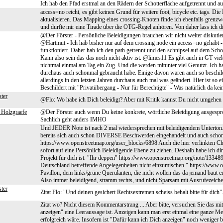
Ich hab den Pfad erstmal an den Rädern der Schotterfläche aufgetrennt und au
access=no reicht, es gibt keinen Grund für weitere foot, bicycle etc. tags. D
aktualisieren. Das Mapping eines crossing-Knoten finde ich ebenfalls grenzwe
und durfte mir eine Tirade über die OTG-Regel anhören. Von daher lass ich die
@Der Förster - Persönliche Beleidigungen brauchen wir nicht weiter diskutier
@Hartmut - Ich hab bisher nur auf dem crossing node ein access=no gehabt - D
funktioniert. Daher hab ich den path getrennt und den schnipsel auf dem Sch
Kann also sein das das noch nicht aktiv ist. @limes11 Es gibt auch in GT viel
nichtmal einmal am Tag ein Zug. Und die werden mitunter viel Genutzt. Ich h
durchaus auch schonmal gebraucht habe. Einige davon waren auch so beschild
allerdings in den letzten Jahren durchaus auch mal was geändert. Hier ist 
Beschildert mit "Privatübergang - Nur für Berechtigte" - Was natürlich da kein
ter
@Flo: Wo habe ich Dich beleidigt? Aber mit Kritik kannst Du nicht umgehen 
 Holzgraefe
@Der Förster auch wenn Du keine konkrete, wörtliche Beleidigung ausgesproch
Sachlich geht anders IMHO
Und JEDER Note ist nach 2 mal wiedersprechen mit beleidigendem Unterton. D
bereits sich auch schon DIVERSE Beschwerden eingehandelt und auch scho
https://www.openstreetmap.org/user_blocks/6898 Auch die hier verlinkten Ch
sofort auf eine Persönlich Beleidigende Ebene zu ziehen. Deshalb habe ich di
Projekt für dich ist. "Ihr deppen" https://www.openstreetmap.org/note/1334895
Deutschland betreffende Angelegenheiten nicht einzumischen." https://www.o
Pavillon, dem links/grüne Querulanten, die nicht wollen das da jemand baut 
Also immer beleidigend, stramm rechts, und nicht Sparsam mit Ausrufezeiche
ter
Zitat Flo: "Und deinen gesichert Rechtsextremen scheiss behalt bitte für dich
Zitat wo? Nicht diesem Kommentarstrang ... Aber bitte, versuchen Sie das mi
anzeigen" eine Leeraussage ist. Anzeigen kann man erst einmal eine ganze Men
erfolgreich wäre. Insofern ist "Dafür kann ich Dich anzeigen" noch weniger 