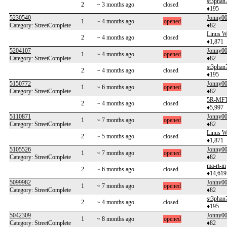
st3phan
2
~ 3 months ago
closed
♦195
5230540
Jonny
1
~ 4 months ago
opened
Category: StreetComplete
♦82
Linus W
2
~ 4 months ago
closed
♦1,871
5204107
Jonny
1
~ 4 months ago
opened
Category: StreetComplete
♦82
st3phan
2
~ 4 months ago
closed
♦195
5150772
Jonny
1
~ 6 months ago
opened
Category: StreetComplete
♦82
5R-MF
2
~ 4 months ago
closed
♦5,997
5110871
Jonny
1
~ 7 months ago
opened
Category: StreetComplete
♦82
Linus W
2
~ 5 months ago
closed
♦1,871
5105526
Jonny
1
~ 7 months ago
opened
Category: StreetComplete
♦82
ma-rt-in
2
~ 6 months ago
closed
♦14,619
5099982
Jonny
1
~ 7 months ago
opened
Category: StreetComplete
♦82
st3phan
2
~ 4 months ago
closed
♦195
5042309
Jonny
1
~ 8 months ago
opened
Category: StreetComplete
♦82