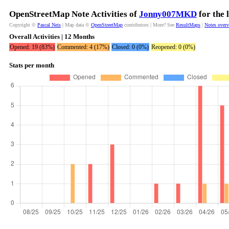
OpenStreetMap Note Activities of
Jonny007MKD
for the 
Copyright ©
Pascal Neis
| Map data ©
OpenStreetMap
contributors | More? See
ResultMaps
|
Notes over
Overall Activities | 12 Months
Opened: 19 (83%)
Commented: 4 (17%)
Closed: 0 (0%)
Reopened: 0 (0%)
Stats per month