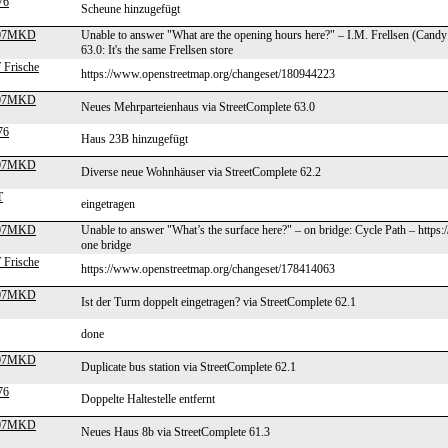
76
Scheune hinzugefügt
007MKD
Unable to answer "What are the opening hours here?" – I.M. Frellsen (Candy
63.0: It's the same Frellsen store
 Frische
https://www.openstreetmap.org/changeset/180944223
007MKD
Neues Mehrparteienhaus via StreetComplete 63.0
76
Haus 23B hinzugefügt
007MKD
Diverse neue Wohnhäuser via StreetComplete 62.2
T
eingetragen
007MKD
Unable to answer "What’s the surface here?" – on bridge: Cycle Path – https
one bridge
 Frische
https://www.openstreetmap.org/changeset/178414063
007MKD
Ist der Turm doppelt eingetragen? via StreetComplete 62.1
done
007MKD
Duplicate bus station via StreetComplete 62.1
76
Doppelte Haltestelle entfernt
007MKD
Neues Haus 8b via StreetComplete 61.3