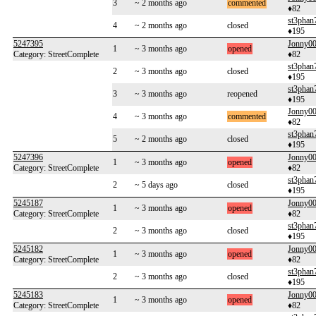
3
~ 2 months ago
commented
♦82
st3phan
4
~ 2 months ago
closed
♦195
5247395
Jonny
1
~ 3 months ago
opened
Category: StreetComplete
♦82
st3phan
2
~ 3 months ago
closed
♦195
st3phan
3
~ 3 months ago
reopened
♦195
Jonny
4
~ 3 months ago
commented
♦82
st3phan
5
~ 2 months ago
closed
♦195
5247396
Jonny
1
~ 3 months ago
opened
Category: StreetComplete
♦82
st3phan
2
~ 5 days ago
closed
♦195
5245187
Jonny
1
~ 3 months ago
opened
Category: StreetComplete
♦82
st3phan
2
~ 3 months ago
closed
♦195
5245182
Jonny
1
~ 3 months ago
opened
Category: StreetComplete
♦82
st3phan
2
~ 3 months ago
closed
♦195
5245183
Jonny
1
~ 3 months ago
opened
Category: StreetComplete
♦82