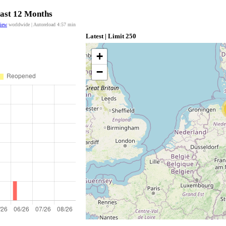
last 12 Months
view
worldwide | Autoreload
4:56
min
Latest | Limit 250
+
−