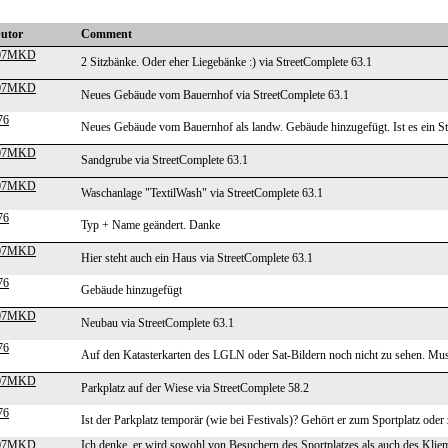
butor
Comment
007MKD
2 Sitzbänke. Oder eher Liegebänke :) via StreetComplete 63.1
007MKD
Neues Gebäude vom Bauernhof via StreetComplete 63.1
76
Neues Gebäude vom Bauernhof als landw. Gebäude hinzugefügt. Ist es ein St
007MKD
Sandgrube via StreetComplete 63.1
007MKD
Waschanlage "TextilWash" via StreetComplete 63.1
76
Typ + Name geändert. Danke
007MKD
Hier steht auch ein Haus via StreetComplete 63.1
76
Gebäude hinzugefügt
007MKD
Neubau via StreetComplete 63.1
76
Auf den Katasterkarten des LGLN oder Sat-Bildern noch nicht zu sehen. Mus
007MKD
Parkplatz auf der Wiese via StreetComplete 58.2
76
Ist der Parkplatz temporär (wie bei Festivals)? Gehört er zum Sportplatz od
007MKD
Ich denke, er wird sowohl von Besuchern des Sportplatzes als auch des Kliem