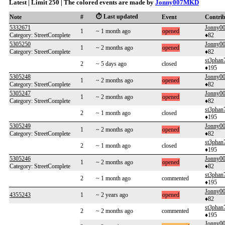
Latest | Limit 250 | The colored events are made by
Jonny007MKD
⏱️ Last updated
Note
#
Event
Contri
5332671
Jonny
1
~ 1 month ago
opened
Category: StreetComplete
♦82
5305250
Jonny
1
~ 2 months ago
opened
Category: StreetComplete
♦82
st3phan
2
~ 5 days ago
closed
♦195
5305248
Jonny
1
~ 2 months ago
opened
Category: StreetComplete
♦82
5305247
Jonny
1
~ 2 months ago
opened
Category: StreetComplete
♦82
st3phan
2
~ 1 month ago
closed
♦195
5305249
Jonny
1
~ 2 months ago
opened
Category: StreetComplete
♦82
st3phan
2
~ 1 month ago
closed
♦195
5305246
Jonny
1
~ 2 months ago
opened
Category: StreetComplete
♦82
st3phan
2
~ 1 month ago
commented
♦195
Jonny
4355243
1
~ 2 years ago
opened
♦82
st3phan
2
~ 2 months ago
commented
♦195
Jonny