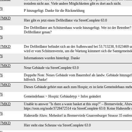
trotzdem nicht aus. Viele andere Möglichkeiten gibt es dort auch nicht.
76
P hinzugefügt. Danke für die Rückmeldung
007MKD
Hier gibt es jetzt einen Defibrillator via StreetComplete 63.0
76
Der Defibrillator am Schützenhaus wurde hinzugefügt. Wer ist der Betreiber? 
Defibrillator genau?
76
007MKD
Der Defibrillator befindet sich an der Außenwand bei 53.713238, 9.023469 un
wird er vom Schützenverein, um die Wartung kümmert sich die Samtgemeind
76
Informationen wurden hinterlegt. Danke
007MKD
Neue Gebäude via StreetComplete 63.0
76
Doppelte Note. Neues Gebäude vom Bauernhof als landw. Gebäude hinzugefüg
hilfreich. Danke!
007MKD
Dieses Gebäude gehört nun auch zum Hospiz; es ist kein Gemeindehaus mehr
76
Gemeindehaus > Hospiz: Gebäudetyp + Infos geändert
007MKD
Unable to answer "Is there a waste basket at this stop?" – Bremervörde, Ab
https://osm.org/node/3728472514 via StreetComplete 63.0: Keine Haltestelle
76
Haltestelle Abzw. Mehedorf in Bremervörde Gnarrenburger Strasse 35 entfer
007MKD
Hier steht eine Scheune via StreetComplete 63.0