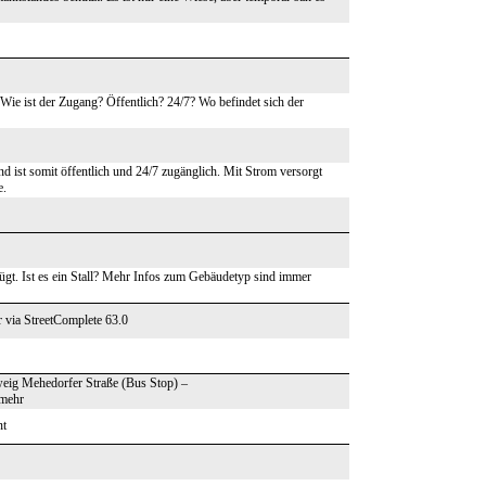
Wie ist der Zugang? Öffentlich? 24/7? Wo befindet sich der
d ist somit öffentlich und 24/7 zugänglich. Mit Strom versorgt
e.
t. Ist es ein Stall? Mehr Infos zum Gebäudetyp sind immer
 via StreetComplete 63.0
zweig Mehedorfer Straße (Bus Stop) –
 mehr
nt