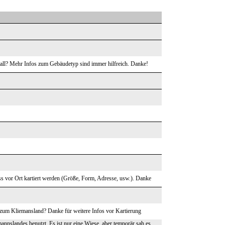
all? Mehr Infos zum Gebäudetyp sind immer hilfreich. Danke!
s vor Ort kartiert werden (Größe, Form, Adresse, usw.). Danke
er zum Kliemansland? Danke für weitere Infos vor Kartierung
annslandes benutzt. Es ist nur eine Wiese, aber temporär sah es