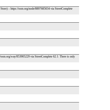
 Store) – https://osm.org/node/8897685034 via StreetComplete
://osm.org/way/853905229 via StreetComplete 62.1: There is only