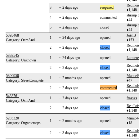
♦1,148
Reuilloi
3
~ 2 days ago
reopened
♦1,148
shrimp c
4
~ 2 days ago
commented
♦44
shrimp c
5
~ 2 days ago
closed
♦44
5393468
Joël B
1
~ 24 days ago
opened
Category: OsmAnd
♦153
Reuilloi
2
~ 2 days ago
closed
♦1,148
5393545
1
~ 24 days ago
opened
Lumiere
Category: Unknown
Reuilloi
2
~ 2 days ago
closed
♦1,148
5300950
Manuel
1
~ 2 months ago
opened
Category: StreetComplete
♦47
Reuilloi
2
~ 2 days ago
commented
♦1,148
5433761
1
~ 3 days ago
opened
frassxs
Category: OsmAnd
Reuilloi
2
~ 2 days ago
closed
♦1,148
5285320
Mimi64
1
~ 2 months ago
opened
Category: Organicmaps
♦18
Reuilloi
2
~ 3 days ago
closed
♦1,148