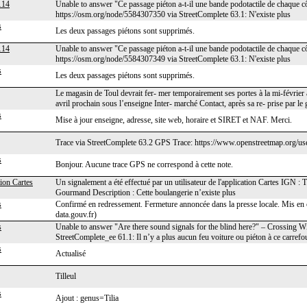
114
Unable to answer "Ce passage piéton a-t-il une bande podotactile de chaque c
https://osm.org/node/5584307350 via StreetComplete 63.1: N'existe plus
s
Les deux passages piétons sont supprimés.
114
Unable to answer "Ce passage piéton a-t-il une bande podotactile de chaque c
https://osm.org/node/5584307349 via StreetComplete 63.1: N'existe plus
s
Les deux passages piétons sont supprimés.
Le magasin de Toul devrait fer‐ mer temporairement ses portes à la mi-février 
avril prochain sous l’enseigne Inter‐ marché Contact, après sa re‐ prise par 
s
Mise à jour enseigne, adresse, site web, horaire et SIRET et NAF. Merci.
Trace via StreetComplete 63.2 GPS Trace: https://www.openstreetmap.org/us
s
Bonjour. Aucune trace GPS ne correspond à cette note.
ion Cartes
Un signalement a été effectué par un utilisateur de l'application Cartes IGN 
Gourmand Description : Cette boulangerie n’existe plus
s
Confirmé en redressement. Fermeture annoncée dans la presse locale. Mis en 
data.gouv.fr)
s
Unable to answer "Are there sound signals for the blind here?" – Crossing W
StreetComplete_ee 61.1: Il n’y a plus aucun feu voiture ou piéton à ce carrefou
s
Actualisé
Tilleul
s
Ajout : genus=Tilia