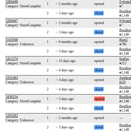
5284448
Sylvain
1
~ 2 months ago
opened
Category: StreetComplete
♦7
Reuilloi
2
~ 3 days ago
closed
♦1,148
5284447
Sylvain
1
~ 2 months ago
opened
Category: StreetComplete
♦7
Reuilloi
2
~ 3 days ago
closed
♦1,148
5143560
Rom1
1
~ 6 months ago
opened
Category: Unknown
♦786
Reuilloi
2
~ 3 days ago
closed
♦1,148
5411274
Seafire
1
~ 15 days ago
opened
Category: StreetComplete
♦212
Reuilloi
2
~ 4 days ago
closed
♦1,148
5431463
Applicat
1
~ 4 days ago
opened
Category: Unknown
IGN
Reuilloi
2
~ 4 days ago
closed
♦1,148
5430254
Reuilloi
1
~ 5 days ago
opened
Category: StreetComplete
♦1,148
Reuilloi
2
~ 4 days ago
closed
♦1,148
5293282
1
~ 2 months ago
opened
---
Category: Unknown
Reuilloi
2
~ 5 days ago
closed
♦1,148