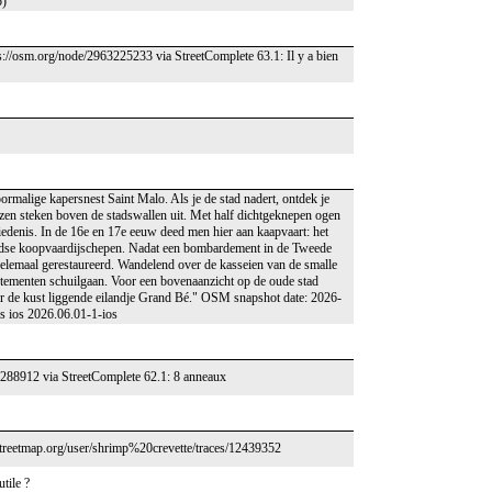
o)
tps://osm.org/node/2963225233 via StreetComplete 63.1: Il y a bien
ormalige kapersnest Saint Malo. Als je de stad nadert, ontdek je
izen steken boven de stadswallen uit. Met half dichtgeknepen ogen
hiedenis. In de 16e en 17e eeuw deed men hier aan kaapvaart: het
ndse koopvaardijschepen. Nadat een bombardement in de Tweede
elemaal gerestaureerd. Wandelend over de kasseien van de smalle
artementen schuilgaan. Voor een bovenaanzicht op de oude stad
oor de kust liggende eilandje Grand Bé." OSM snapshot date: 2026-
 ios 2026.06.01-1-ios
82288912 via StreetComplete 62.1: 8 anneaux
treetmap.org/user/shrimp%20crevette/traces/12439352
tile ?