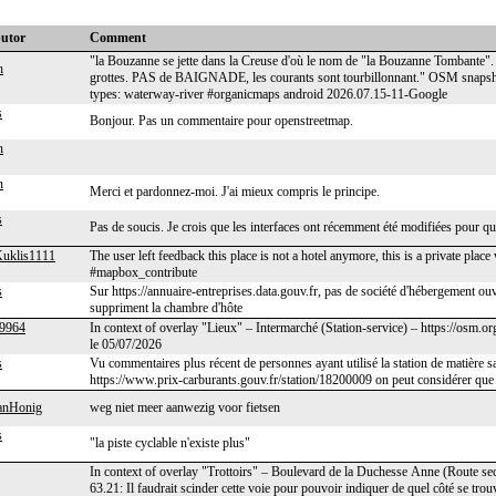
butor
Comment
"la Bouzanne se jette dans la Creuse d'où le nom de "la Bouzanne Tombante". T
n
grottes. PAS de BAIGNADE, les courants sont tourbillonnant." OSM snaps
types: waterway-river #organicmaps android 2026.07.15-11-Google
s
Bonjour. Pas un commentaire pour openstreetmap.
n
n
Merci et pardonnez-moi. J'ai mieux compris le principe.
s
Pas de soucis. Je crois que les interfaces ont récemment été modifiées pour que
uklis1111
The user left feedback this place is not a hotel anymore, this is a private plac
#mapbox_contribute
s
Sur https://annuaire-entreprises.data.gouv.fr, pas de société d'hébergement ouver
suppriment la chambre d'hôte
y9964
In context of overlay "Lieux" – Intermarché (Station-service) – https://osm
le 05/07/2026
s
Vu commentaires plus récent de personnes ayant utilisé la station de matière sat
https://www.prix-carburants.gouv.fr/station/18200009 on peut considérer que 
aanHonig
weg niet meer aanwezig voor fietsen
s
"la piste cyclable n'existe plus"
In context of overlay "Trottoirs" – Boulevard de la Duchesse Anne (Route s
63.21: Il faudrait scinder cette voie pour pouvoir indiquer de quel côté se trouve