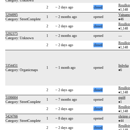
Category: Unknown
Reuilloi
2
~ 2 days ago
closed
♦1,148
5294995
Vaïnamo
1
~ 2 months ago
opened
Category: StreetComplete
♦46
Reuilloi
2
~ 2 days ago
closed
♦1,148
5292375
1
~ 2 months ago
opened
---
Category: Unknown
Reuilloi
2
~ 2 days ago
closed
♦1,148
5354451
Itsbvka
1
~ 1 month ago
opened
Category: Organicmaps
♦6
Reuilloi
2
~ 2 days ago
closed
♦1,148
5106604
mpl4
1
~ 7 months ago
opened
Category: StreetComplete
♦1
Reuilloi
2
~ 2 days ago
closed
♦1,148
5424766
shrimp c
1
~ 8 days ago
opened
Category: StreetComplete
♦44
Reuilloi
2
~ 2 days ago
closed