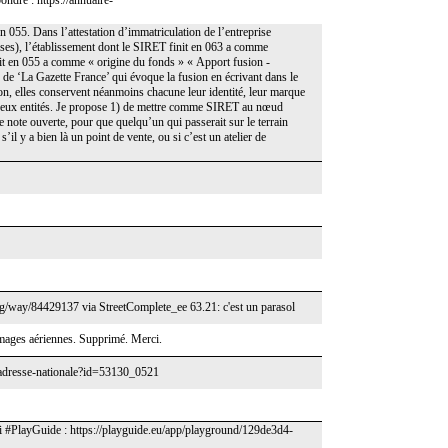
ondre : https://annuaire-
n 055. Dans l’attestation d’immatriculation de l’entreprise
ises), l’établissement dont le SIRET finit en 063 a comme
nit en 055 a comme « origine du fonds » « Apport fusion -
e ‘La Gazette France’ qui évoque la fusion en écrivant dans le
ion, elles conservent néanmoins chacune leur identité, leur marque
les deux entités. Je propose 1) de mettre comme SIRET au nœud
tte note ouverte, pour que quelqu’un qui passerait sur le terrain
’il y a bien là un point de vente, ou si c’est un atelier de
org/way/84429137 via StreetComplete_ee 63.21: c'est un parasol
 images aériennes. Supprimé. Merci.
e-adresse-nationale?id=53130_0521
appli #PlayGuide : https://playguide.eu/app/playground/129de3d4-