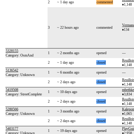
Reuilloi
2
~ 1 day ago
commented
♦1,148
Vermand
3
~ 22 hours ago
commented
♦134
5328155
1
~ 2 months ago
opened
---
Category: OsmAnd
Reuilloi
2
~ 1 day ago
closed
♦1,148
5136542
1
~ 6 months ago
opened
---
Category: Unknown
Reuilloi
2
~ 2 days ago
closed
♦1,148
5419508
mbethke
1
~ 10 days ago
opened
Category: StreetComplete
♦3,834
Reuilloi
2
~ 2 days ago
closed
♦1,148
5280566
Kalepo
1
~ 3 months ago
opened
Category: Unknown
♦1,065
Reuilloi
2
~ 2 days ago
closed
♦1,148
5403177
PlayGui
1
~ 19 days ago
opened
Category: Unknown
♦2,958