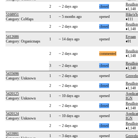
Reuilloi
2
~ 2 days ago
closed
♦1,148
5168951
Hike'n'b
1
~ 5 months ago
opened
Category: CoMaps
♦111
Reuilloi
2
~ 2 days ago
closed
♦1,148
5412686
Ervaan
1
~ 14 days ago
opened
Category: Organicmaps
♦91
Reuilloi
2
~ 2 days ago
commented
♦1,148
Reuilloi
3
~ 2 days ago
closed
♦1,148
5435696
1
~ 2 days ago
opened
Geovelo
Category: Unknown
Reuilloi
2
~ 2 days ago
closed
♦1,148
5420125
Applicat
1
~ 10 days ago
opened
Category: Unknown
IGN
Reuilloi
2
~ 2 days ago
closed
♦1,148
5420124
Applicat
1
~ 10 days ago
opened
Category: Unknown
IGN
Reuilloi
2
~ 2 days ago
closed
♦1,148
5433991
1
~ 3 days ago
opened
Geovelo