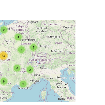
2
4
7
7
64
6
2
9
9