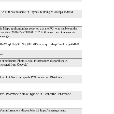
8:18Z POI has no name POI types: building #CoMaps android
ic Maps application has reported that the POI was visible on the
pshot date: 2026-05-27T00:05:23Z POI name: Les Douceurs de
1-Google
osts/pfbid0wWnqLUdgXHNqQD2GH5jxxjv5qpzF4wpC7evLoCgAMM1
rci.
 et barbecues Photo·s et/ou informations disponibles ici:
n created from Geovelo)
 Titre : CA Nom ou type de POI concerné : Distributeur
: Titre : Pharmacie Nom ou type de POI concerné : Pharmacie
/ou informations disponibles ici: https://amenagements-