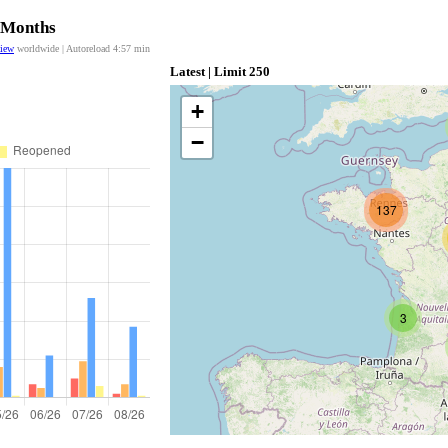
2 Months
view
worldwide | Autoreload
4:56
min
Latest | Limit 250
+
−
137
3