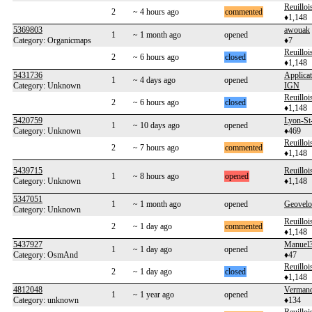
Reuilloi
2
~ 4 hours ago
commented
♦1,148
5369803
awouak
1
~ 1 month ago
opened
Category: Organicmaps
♦7
Reuilloi
2
~ 6 hours ago
closed
♦1,148
5431736
Applicat
1
~ 4 days ago
opened
Category: Unknown
IGN
Reuilloi
2
~ 6 hours ago
closed
♦1,148
5420759
Lyon-St-
1
~ 10 days ago
opened
Category: Unknown
♦469
Reuilloi
2
~ 7 hours ago
commented
♦1,148
5439715
Reuilloi
1
~ 8 hours ago
opened
Category: Unknown
♦1,148
5347051
1
~ 1 month ago
opened
Geovelo
Category: Unknown
Reuilloi
2
~ 1 day ago
commented
♦1,148
5437927
Manuel
1
~ 1 day ago
opened
Category: OsmAnd
♦47
Reuilloi
2
~ 1 day ago
closed
♦1,148
4812048
Vermand
1
~ 1 year ago
opened
Category: unknown
♦134