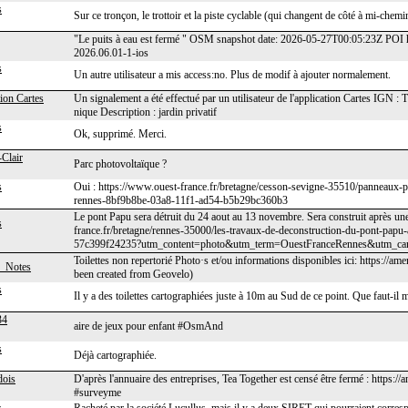
s
Sur ce tronçon, le trottoir et la piste cyclable (qui changent de côté à mi-chem
"Le puits à eau est fermé " OSM snapshot date: 2026-05-27T00:05:23Z POI
2026.06.01-1-ios
s
Un autre utilisateur a mis access:no. Plus de modif à ajouter normalement.
ion Cartes
Un signalement a été effectué par un utilisateur de l'application Cartes IGN :
nique Description : jardin privatif
s
Ok, supprimé. Merci.
Clair
Parc photovoltaïque ?
s
Oui : https://www.ouest-france.fr/bretagne/cesson-sevigne-35510/panneaux-
rennes-8bf9b8be-03a8-11f1-ad54-b5b29bc360b3
Le pont Papu sera détruit du 24 aout au 13 novembre. Sera construit après une
s
france.fr/bretagne/rennes-35000/les-travaux-de-deconstruction-du-pont-pap
57c399f24235?utm_content=photo&utm_term=OuestFranceRennes&utm_ca
Toilettes non repertorié Photo·s et/ou informations disponibles ici: https://a
_Notes
been created from Geovelo)
s
Il y a des toilettes cartographiées juste à 10m au Sud de ce point. Que faut-il 
34
aire de jeux pour enfant #OsmAnd
s
Déjà cartographiée.
ois
D'après l'annuaire des entreprises, Tea Together est censé être fermé : https:
#surveyme