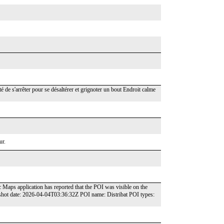
é de s'arrêter pour se désaltérer et grignoter un bout Endroit calme
ur.
c Maps application has reported that the POI was visible on the
shot date: 2026-04-04T03:36:32Z POI name: Distribat POI types: