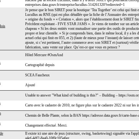
s
Racheté par la société Lucullus, mais il y a deux SIRET qui pourraient corresp
entreprises.data.gouv.fr/entreprise/lucullus-514261320?redirected=1
Je pense que le bon SIRET pour la boutique ‘Tea Together’ est celui qui finit e
Lucullus au RNE (qui est plus détaillée que la fiche de l’Annuaire des entrepr
« origine du fonds » « Création », alors que l’établissement dont le SIRET fi
Précédent exploitant - FIVE STAR JAMS ». Je viens de tomber sur un article d
ois
chapeau « Si les deux entités vont mutualiser une partie des outils de product
propre et leur clientèle. » Si je comprends bien, dans le même local, il y a 
actuel celui qui finit en 055, et 2) (faute de mieux pour l’instant) de laisser ce
ajoute, si c’est pertinent, l’autre commerce avec son SIRET et (surtout) vérifie s
fabrication, sans vente sur place. Qu’est-ce que vous en pensez ?
Hôtel Mercure #OsmAnd
s
Cartographié depuis
SCEA Faucheux
s
Ajouté
Unable to answer "What kind of building is this?" – Building – https://osm.
s
Carto avec le cadastre de 2010, ne figure plus sur le cadastre 2022 ni sur les
m
Chemin de Belle Plante, selon la BAN https://adresse.data.gouv.fr/carte-bas
s
Changement effectué. Merci.
de
Il existe ici une aire de jeux (structure, swing, basketswing) signalée via l'
a4ef-4df2-8aa0-10f0c105a6ee