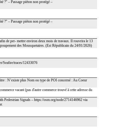
ôté ?" – Passage piéton non protégé –
ôté ?" – Passage piéton non protégé –
afin de per‐ mettre environ deux mois de travaux. Il rouvrira le 13
le groupement des Mousquetaires. (Est Républicain du 24/01/2026)
er/Seafire/traces/12433076
: Titre : N’existe plus Nom ou type de POI concerné : Au Coeur
commerce vacant (pas d'autre commerce trouvé à cette adresse du
ith Pedestrian Signals – https://osm.org/node/2714146962 via
r.