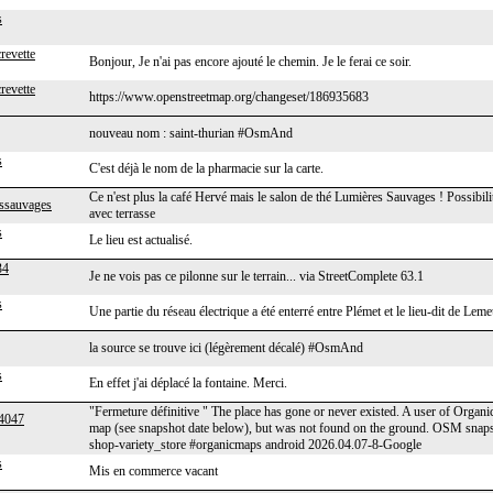
s
revette
Bonjour, Je n'ai pas encore ajouté le chemin. Je le ferai ce soir.
revette
https://www.openstreetmap.org/changeset/186935683
nouveau nom : saint-thurian #OsmAnd
s
C'est déjà le nom de la pharmacie sur la carte.
Ce n'est plus la café Hervé mais le salon de thé Lumières Sauvages ! Possibilit
ssauvages
avec terrasse
s
Le lieu est actualisé.
34
Je ne vois pas ce pilonne sur le terrain... via StreetComplete 63.1
s
Une partie du réseau électrique a été enterré entre Plémet et le lieu-dit de Leme
la source se trouve ici (légèrement décalé) #OsmAnd
s
En effet j'ai déplacé la fontaine. Merci.
"Fermeture définitive " The place has gone or never existed. A user of Organi
4047
map (see snapshot date below), but was not found on the ground. OSM snap
shop-variety_store #organicmaps android 2026.04.07-8-Google
s
Mis en commerce vacant