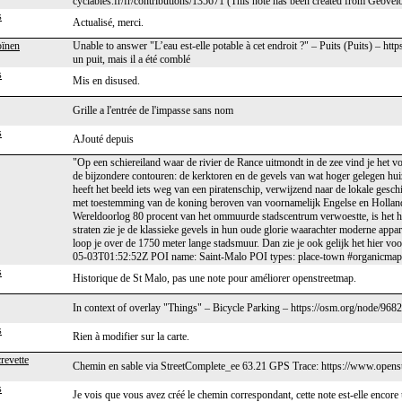
cyclables.fr/fr/contributions/135671 (This note has been created from Geovel
s
Actualisé, merci.
ïnen
Unable to answer "L’eau est-elle potable à cet endroit ?" – Puits (Puits) – ht
un puit, mais il a été comblé
s
Mis en disused.
Grille a l'entrée de l'impasse sans nom
s
AJouté depuis
"Op een schiereiland waar de rivier de Rance uitmondt in de zee vind je het vo
de bijzondere contouren: de kerktoren en de gevels van wat hoger gelegen hu
heeft het beeld iets weg van een piratenschip, verwijzend naar de lokale gesc
met toestemming van de koning beroven van voornamelijk Engelse en Holla
Wereldoorlog 80 procent van het ommuurde stadscentrum verwoestte, is het h
straten zie je de klassieke gevels in hun oude glorie waarachter moderne app
loop je over de 1750 meter lange stadsmuur. Dan zie je ook gelijk het hier v
05-03T01:52:52Z POI name: Saint-Malo POI types: place-town #organicmaps
s
Historique de St Malo, pas une note pour améliorer openstreetmap.
In context of overlay "Things" – Bicycle Parking – https://osm.org/node/96
s
Rien à modifier sur la carte.
revette
Chemin en sable via StreetComplete_ee 63.21 GPS Trace: https://www.opens
s
Je vois que vous avez créé le chemin correspondant, cette note est-elle encore u