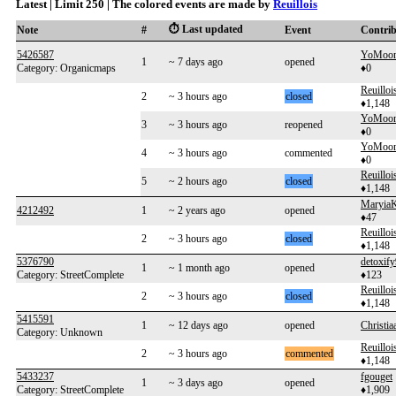
Latest | Limit 250 | The colored events are made by
Reuillois
⏱️ Last updated
Note
#
Event
Contri
5426587
YoMoo
1
~ 7 days ago
opened
Category: Organicmaps
♦0
Reuilloi
2
~ 3 hours ago
closed
♦1,148
YoMoo
3
~ 3 hours ago
reopened
♦0
YoMoo
4
~ 3 hours ago
commented
♦0
Reuilloi
5
~ 2 hours ago
closed
♦1,148
MaryiaK
4212492
1
~ 2 years ago
opened
♦47
Reuilloi
2
~ 3 hours ago
closed
♦1,148
5376790
detoxif
1
~ 1 month ago
opened
Category: StreetComplete
♦123
Reuilloi
2
~ 3 hours ago
closed
♦1,148
5415591
1
~ 12 days ago
opened
Christi
Category: Unknown
Reuilloi
2
~ 3 hours ago
commented
♦1,148
5433237
fgouget
1
~ 3 days ago
opened
Category: StreetComplete
♦1,909