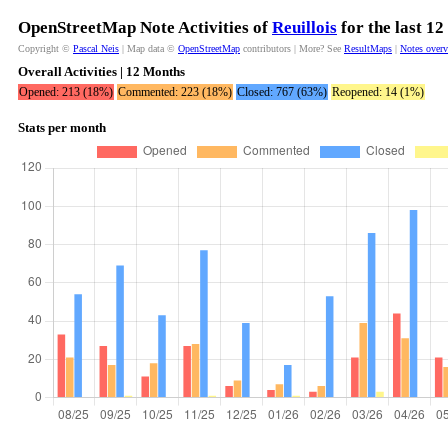
OpenStreetMap Note Activities of
Reuillois
for the last 1
Copyright ©
Pascal Neis
| Map data ©
OpenStreetMap
contributors | More? See
ResultMaps
|
Notes over
Overall Activities | 12 Months
Opened: 213 (18%)
Commented: 223 (18%)
Closed: 767 (63%)
Reopened: 14 (1%)
Stats per month