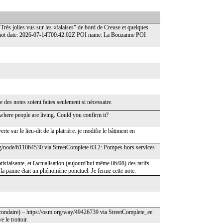
rès jolies vus sur les «falaises" de bord de Creuse et quelques
hot date: 2026-07-14T00:42:02Z POI name: La Bouzanne POI
 des notes soient faites seulement si nécessaire.
e where people are living. Could you confirm it?
te sur le lieu-dit de la platrière. je modifie le bâtiment en
.org/node/611064530 via StreetComplete 63.2: Pompes hors services
isfaisante, et l'actualisation (aujourd'hui même 06/08) des tarifs
la panne était un phénomène ponctuel. Je ferme cette note.
econdaire) – https://osm.org/way/49426739 via StreetComplete_ee
 le trottoir.