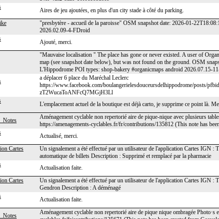
s
Aires de jeu ajoutées, en plus d'un city stade à côté du parking.
ike
"presbytère - accueil de la paroisse" OSM snapshot date: 2026-01-22T18:0
2026.02.09-4-FDroid
s
Ajouté, merci.
"Mauvaise localisation " The place has gone or never existed. A user of Organ
map (see snapshot date below), but was not found on the ground. OSM sna
L'Hippodrome POI types: shop-bakery #organicmaps android 2026.07.15-1
a déplacer 6 place du Maréchal Leclerc
s
https://www.facebook.com/boulangerielesdouceursdelhippodrome/p
zT2WucaToANFcQ7MGjH3Ll
s
L'emplacement actuel de la boutique est déjà carto, je supprime ce point là. Me
Aménagement cyclable non repertorié aire de pique-nique avec plusieurs tables
_Notes
https://amenagements-cyclables.fr/fr/contributions/135812 (This note has bee
s
Actualisé, merci.
ion Cartes
Un signalement a été effectué par un utilisateur de l'application Cartes IGN :
automatique de billets Description : Supprimé et remplacé par la pharmacie
s
Actualisation faite.
ion Cartes
Un signalement a été effectué par un utilisateur de l'application Cartes IGN 
Gendron Description : A déménagé
s
Actualisation faite.
Aménagement cyclable non repertorié aire de pique nique ombragée Photo·s et
_Notes