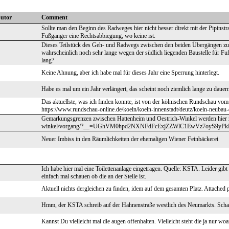
butor
Comment
Sollte man den Beginn des Radweges hier nicht besser direkt mit der Pipinst
Fußgänger eine Rechtsabbiegung, wo keine ist.
Dieses Teilstück des Geh- und Radwegs zwischen den beiden Übergängen zum Ot
wahrscheinlich noch sehr lange wegen der südlich liegenden Baustelle für F
lang?
Keine Ahnung, aber ich habe mal für dieses Jahr eine Sperrung hinterlegt.
Habe es mal um ein Jahr verlängert, das scheint noch ziemlich lange zu dauer
Das aktuellste, was ich finden konnte, ist von der kölnischen Rundschau vom
https://www.rundschau-online.de/koeln/koeln-innenstadt/deutz/koeln-neubau-
Gemarkungsgrenzen zwischen Hattenheim und Oestrich-Winkel werden hier zuk
winkel/vorgang/?__=UGhVM0hpd2NXNFdFcExjZZWlC1EwVz7oyS9yPk
Neuer Imbiss in den Räumlichkeiten der ehemaligen Wiener Feinbäckerei
Ich habe hier mal eine Toilettenanlage eingetragen. Quelle: KSTA. Leider gib
einfach mal schauen ob die an der Stelle ist.
Aktuell nichts dergleichen zu finden, idem auf dem gesamten Platz. Attached p
Hmm, der KSTA schreib auf der Hahnenstraße westlich des Neumarkts. Scha
Kannst Du vielleicht mal die augen offenhalten. Vielleicht steht die ja nur wo