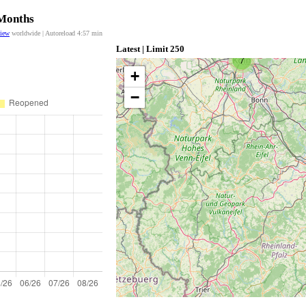
 Months
view
worldwide | Autoreload
4:57
min
Latest | Limit 250
7
+
−