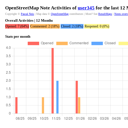
OpenStreetMap Note Activities of
user345
for the last 12
Copyright ©
Pascal Neis
| Map data ©
OpenStreetMap
contributors | More? See
ResultMaps
|
Notes over
Overall Activities | 12 Months
Opened: 7 (64%)
Commented: 2 (18%)
Closed: 2 (18%)
Reopened: 0 (0%)
Stats per month