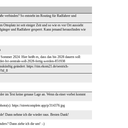
raße verbinden? So entsteht im Routing für Radfahrer und
toplatz ist seit einiger Zeit und so wie es vor Ort aussieht
ußgänger und Radfahrer gesperrt. Kann jemand herausfinden wie
n
 Sommer 2024. Hier heißt es, dass das bis 2028 dauern soll:
der-lvr-zentrale-soll-2028-fertig-werden-851938
ünftig geändert: https://rim.ekom21.de/oestrich-
FbI_8
t der im Text keine genaue Lage an. Wenn da einer vorbei kommt
hoto(s): https://streetcomplete.app/p/314376.jpg
de! Dann nehme ich die wieder raus. Besten Dank!
anders? Dann ziehe ich die um! :-)