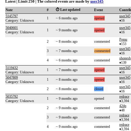
Latest | Limit 250 | The colored events are made by
user345
⏱️ Last updated
Note
#
Event
Contri
5145797
user345
1
~ 6 months ago
opened
Category: Unknown
♦16
5040601
user345
1
~ 9 months ago
opened
Category: Unknown
♦16
Pemu
2
~ 8 months ago
commented
♦153
user345
3
~ 7 months ago
commented
♦16
shonesh
4
~ 6 months ago
commented
♦139
5119432
user345
1
~ 7 months ago
opened
Category: Unknown
♦16
5047809
user345
1
~ 8 months ago
opened
Category: Unknown
♦16
user345
2
~ 8 months ago
closed
♦16
5035792
redrace
1
~ 9 months ago
opened
Category: Unknown
♦3,594
42dp
2
~ 9 months ago
commented
♦48
redrace
3
~ 9 months ago
commented
♦3,594
redrace
4
~ 9 months ago
commented
♦3,594