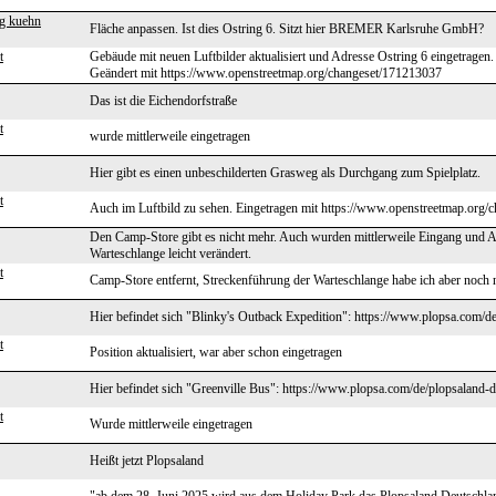
g kuehn
Fläche anpassen. Ist dies Ostring 6. Sitzt hier BREMER Karlsruhe GmbH?
t
Gebäude mit neuen Luftbilder aktualisiert und Adresse Ostring 6 eingetragen
Geändert mit https://www.openstreetmap.org/changeset/171213037
Das ist die Eichendorfstraße
t
wurde mittlerweile eingetragen
Hier gibt es einen unbeschilderten Grasweg als Durchgang zum Spielplatz.
t
Auch im Luftbild zu sehen. Eingetragen mit https://www.openstreetmap.org
Den Camp-Store gibt es nicht mehr. Auch wurden mittlerweile Eingang und A
Warteschlange leicht verändert.
t
Camp-Store entfernt, Streckenführung der Warteschlange habe ich aber noch ni
Hier befindet sich "Blinky's Outback Expedition": https://www.plopsa.com/de
t
Position aktualisiert, war aber schon eingetragen
Hier befindet sich "Greenville Bus": https://www.plopsa.com/de/plopsaland-de
t
Wurde mittlerweile eingetragen
Heißt jetzt Plopsaland