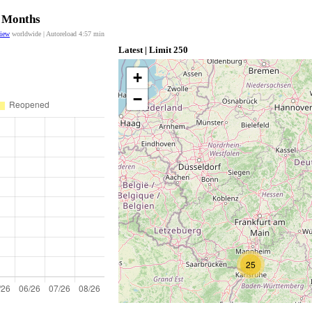
2 Months
view
worldwide | Autoreload
4:56
min
Latest | Limit 250
+
−
25