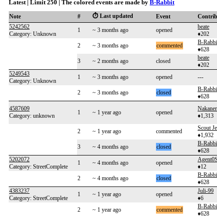
Latest | Limit 250 | The colored events are made by
B-Rabbit
⏱️ Last updated
Note
#
Event
Contri
5242562
beate
1
~ 3 months ago
opened
Category: Unknown
♦202
B-Rabbi
2
~ 3 months ago
commented
♦628
beate
3
~ 2 months ago
closed
♦202
5249543
1
~ 3 months ago
opened
---
Category: Unknown
B-Rabbi
2
~ 3 months ago
closed
♦628
4587609
Nakaner
1
~ 1 year ago
opened
Category: unknown
♦1,313
Scout J
2
~ 1 year ago
commented
♦1,932
B-Rabbi
3
~ 4 months ago
closed
♦628
5202072
Agent0
1
~ 4 months ago
opened
Category: StreetComplete
♦12
B-Rabbi
2
~ 4 months ago
closed
♦628
4383237
Juli-99
1
~ 1 year ago
opened
Category: StreetComplete
♦6
B-Rabbi
2
~ 1 year ago
commented
♦628