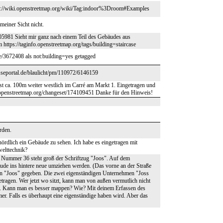
ps://wiki.openstreetmap.org/wiki/Tag:indoor%3Droom#Examples
meiner Sicht nicht.
5981 Sieht mir ganz nach einem Teil des Gebäudes aus
 https://taginfo.openstreetmap.org/tags/building=staircase
e/3672408 als not:building=yes getagged
esseportal.de/blaulicht/pm/110972/6146159
ist ca. 100m weiter westlich im Carré am Markt 1. Eingetragen und
w.openstreetmap.org/changeset/174109451 Danke für den Hinweis!
rden.
rdlich ein Gebäude zu sehen. Ich habe es eingetragen mit
elttechnik?
 Nummer 36 steht groß der Schriftzug "Joos". Auf dem
äude ins hintere neue umziehen werden. (Das vorne an der Straße
men "Joos" gegeben. Die zwei eigenständigen Unternehmen "Joss
ragen. Wer jetzt wo sitzt, kann man von außen vermutlich nicht
ibt. Kann man es besser mappen? Wie? Mit deinem Erfassen des
er. Falls es überhaupt eine eigenständige haben wird. Aber das