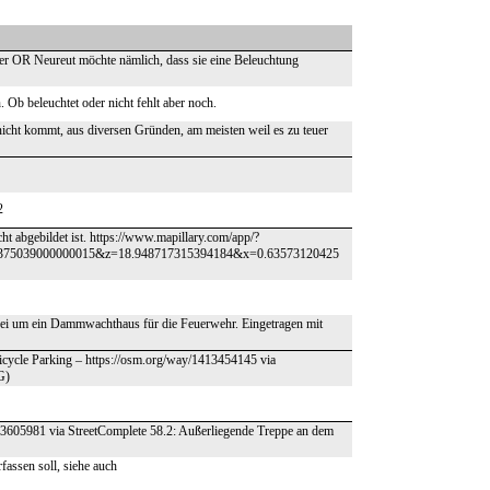
r OR Neureut möchte nämlich, dass sie eine Beleuchtung
n. Ob beleuchtet oder nicht fehlt aber noch.
nicht kommt, aus diversen Gründen, am meisten weil es zu teuer
2
ht abgebildet ist. https://www.mapillary.com/app/?
.375039000000015&z=18.948717315394184&x=0.63573120425
 dabei um ein Dammwachthaus für die Feuerwehr. Eingetragen mit
 Bicycle Parking – https://osm.org/way/1413454145 via
G)
/333605981 via StreetComplete 58.2: Außerliegende Treppe an dem
fassen soll, siehe auch