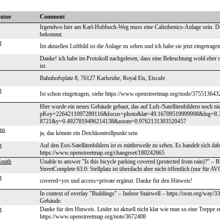
butor
Comment
Irgendwo hier am Karl-Hubbuch-Weg muss eine Calisthenics-Anlage sein. De
bekommt.
t
Im aktuellen Luftbild ist die Anlage zu sehen und ich habe sie jetzt eingetrage
Danke! ich habe im Protokoll nachgelesen, dass eine Beleuchtung wohl eher 
ist.
Bahnhofsplatz 8, 76127 Karlsruhe, Royal Eis, Eiscafe
t
Ist schon eingetragen, siehe https://www.openstreetmap.org/node/375513643
Hier wurde ein neues Gebäude gebaut, das auf Luft-/Satellitenbildern noch nic
pKey=2264211097289116&focus=photo&lat=49.16709519999998&lng=8
8721&y=0.4927819496214138&zoom=0.9762131303520457
ens
ja, das könnte ein Deichkontrollpunkt sein
t
Auf den Esri-Satellitenbildern ist es mittlerweile zu sehen. Es handelt sich
https://www.openstreetmap.org/changeset/180242665
Smith
Unable to answer "Is this bicycle parking covered (protected from rain)?" –
StreetComplete 63.0: Stellplatz ist überdacht aber nicht öffentlich (nur für AV
t
covered=yes und access=private ergänzt. Danke für den Hinweis!
In context of overlay "Buildings" – Indoor Stairwell – https://osm.org/way
Gebäude.
t
Danke für den Hinweis. Leider ist aktuell nicht klar wie man so eine Treppe er
https://www.openstreetmap.org/note/3672408