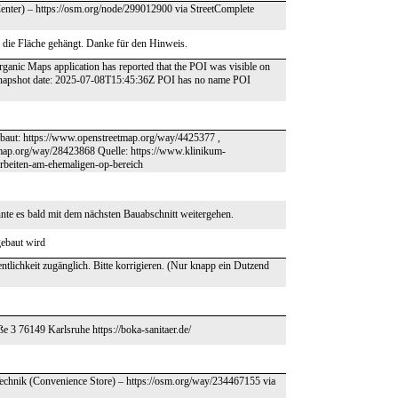
enter) – https://osm.org/node/299012900 via StreetComplete
die Fläche gehängt. Danke für den Hinweis.
rganic Maps application has reported that the POI was visible on
 snapshot date: 2025-07-08T15:45:36Z POI has no name POI
ebaut: https://www.openstreetmap.org/way/4425377 ,
map.org/way/28423868 Quelle: https://www.klinikum-
sarbeiten-am-ehemaligen-op-bereich
nte es bald mit dem nächsten Bauabschnitt weitergehen.
gebaut wird
lichkeit zugänglich. Bitte korrigieren. (Nur knapp ein Dutzend
 3 76149 Karlsruhe https://boka-sanitaer.de/
echnik (Convenience Store) – https://osm.org/way/234467155 via