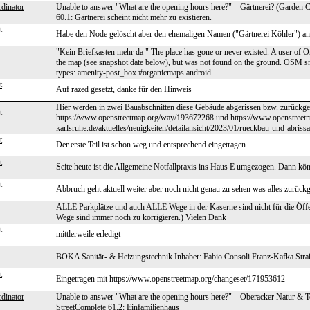
dinator
Unable to answer "What are the opening hours here?" – Gärtnerei? (Garden C
60.1: Gärtnerei scheint nicht mehr zu existieren.
t
Habe den Node gelöscht aber den ehemaligen Namen ("Gärtnerei Köhler") an 
"Kein Briefkasten mehr da " The place has gone or never existed. A user of O
the map (see snapshot date below), but was not found on the ground. OSM
types: amenity-post_box #organicmaps android
t
Auf razed gesetzt, danke für den Hinweis
Hier werden in zwei Bauabschnitten diese Gebäude abgerissen bzw. zurückg
t
https://www.openstreetmap.org/way/193672268 und https://www.openstreet
karlsruhe.de/aktuelles/neuigkeiten/detailansicht/2023/01/rueckbau-und-abris
t
Der erste Teil ist schon weg und entsprechend eingetragen
t
Seite heute ist die Allgemeine Notfallpraxis ins Haus E umgezogen. Dann kön
t
Abbruch geht aktuell weiter aber noch nicht genau zu sehen was alles zurück
ALLE Parkplätze und auch ALLE Wege in der Kaserne sind nicht für die Öffent
Wege sind immer noch zu korrigieren.) Vielen Dank
t
mittlerweile erledigt
BOKA Sanitär- & Heizungstechnik Inhaber: Fabio Consoli Franz-Kafka Straße
t
Eingetragen mit https://www.openstreetmap.org/changeset/171953612
dinator
Unable to answer "What are the opening hours here?" – Oberacker Natur & T
StreetComplete 61.2: Einfamilienhaus