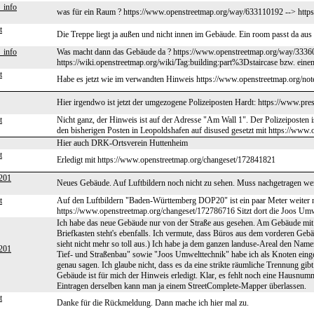
_info
was für ein Raum ? https://www.openstreetmap.org/way/633110192 --> htt
t
Die Treppe liegt ja außen und nicht innen im Gebäude. Ein room passt da aus 
_info
Was macht dann das Gebäude da ? https://www.openstreetmap.org/way/33360
https://wiki.openstreetmap.org/wiki/Tag:building:part%3Dstaircase bzw. einem
t
Habe es jetzt wie im verwandten Hinweis https://www.openstreetmap.org/not
Hier irgendwo ist jetzt der umgezogene Polizeiposten Hardt: https://www.pr
t
Nicht ganz, der Hinweis ist auf der Adresse "Am Wall 1". Der Polizeiposten 
den bisherigen Posten in Leopoldshafen auf disused gesetzt mit https://ww
Hier auch DRK-Ortsverein Huttenheim
t
Erledigt mit https://www.openstreetmap.org/changeset/172841821
201
Neues Gebäude. Auf Luftbildern noch nicht zu sehen. Muss nachgetragen we
t
Auf den Luftbildern "Baden-Württemberg DOP20" ist ein paar Meter weiter nö
https://www.openstreetmap.org/changeset/172786716 Sitzt dort die Joos Umw
Ich habe das neue Gebäude nur von der Straße aus gesehen. Am Gebäude mit
Briefkasten steht's ebenfalls. Ich vermute, dass Büros aus dem vorderen Geb
sieht nicht mehr so toll aus.) Ich habe ja dem ganzen landuse-Areal den Na
201
Tief- und Straßenbau" sowie "Joos Umwelttechnik" habe ich als Knoten einget
genau sagen. Ich glaube nicht, dass es da eine strikte räumliche Trennung g
Gebäude ist für mich der Hinweis erledigt. Klar, es fehlt noch eine Hausnumm
Eintragen derselben kann man ja einem StreetComplete-Mapper überlassen.
t
Danke für die Rückmeldung. Dann mache ich hier mal zu.