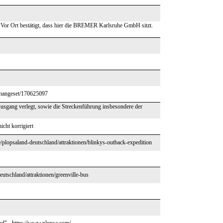
. Vor Ort bestätigt, dass hier die BREMER Karlsruhe GmbH sitzt.
/changeset/170625097
usgang verlegt, sowie die Streckenführung insbesondere der
cht korrigiert
/plopsaland-deutschland/attraktionen/blinkys-outback-expedition
utschland/attraktionen/greenville-bus