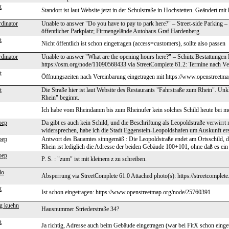
t
Standort ist laut Website jetzt in der Schulstraße in Hochstetten. Geändert 
dinator
Unable to answer "Do you have to pay to park here?" – Street-side Parking 
öffentlicher Parkplatz; Firmengelände Autohaus Graf Hardenberg
t
Nicht öffentlich ist schon eingetragen (access=customers), sollte also passen
dinator
Unable to answer "What are the opening hours here?" – Schütz Bestattunge
https://osm.org/node/11090568433 via StreetComplete 61.2: Termine nach V
t
Öffnungszeiten nach Vereinbarung eingetragen mit https://www.openstreetm
t
Die Straße hier ist laut Website des Restaurants "Fahrstraße zum Rhein". Un
Rhein" beginnt.
Ich habe vom Rheindamm bis zum Rheinufer kein solches Schild heute bei m
oep
Da gibt es auch kein Schild, und die Beschriftung als Leopoldstraße verwirrt
widersprechen, habe ich die Stadt Eggenstein-Leopoldshafen um Auskunft er
oep
Antwort des Bauamtes sinngemäß : Die Leopoldstraße endet am Ortsschild, da
Rhein ist lediglich die Adresse der beiden Gebäude 100+101, ohne daß es ein
oep
P. S. : "zum" ist mit kleinem z zu schreiben.
lo
Absperrung via StreetComplete 61.0 Attached photo(s): https://streetcomplet
t
Ist schon eingetragen: https://www.openstreetmap.org/node/25760391
g kuehn
Hausnummer Striederstraße 34?
t
Ja richtig, Adresse auch beim Gebäude eingetragen (war bei FitX schon einge