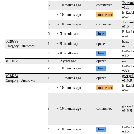
Tourism
3
~ 10 months ago
commented
♦103
B-Rabbi
4
~ 10 months ago
commented
♦628
Tourism
5
~ 10 months ago
commented
♦103
B-Rabbi
6
~ 5 months ago
closed
♦628
5029838
beate
1
~ 9 months ago
opened
Category: Unknown
♦202
B-Rabbi
2
~ 9 months ago
closed
♦628
4013198
1
~ 2 years ago
opened
---
B-Rabbi
2
~ 10 months ago
closed
♦628
4934264
george1
1
~ 11 months ago
opened
Category: Unknown
♦1,409
B-Rabbi
2
~ 10 months ago
commented
♦628
george1
3
~ 10 months ago
commented
♦1,409
B-Rabbi
4
~ 10 months ago
closed
♦628