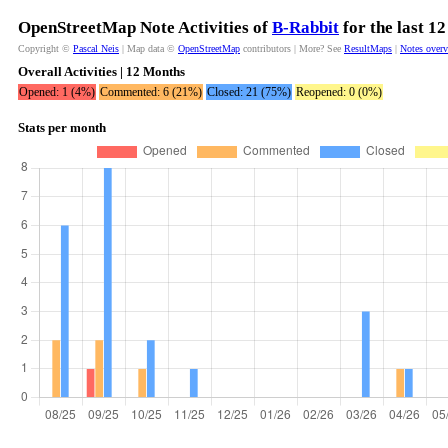
OpenStreetMap Note Activities of
B-Rabbit
for the last 1
Copyright ©
Pascal Neis
| Map data ©
OpenStreetMap
contributors | More? See
ResultMaps
|
Notes over
Overall Activities | 12 Months
Opened: 1 (4%)
Commented: 6 (21%)
Closed: 21 (75%)
Reopened: 0 (0%)
Stats per month