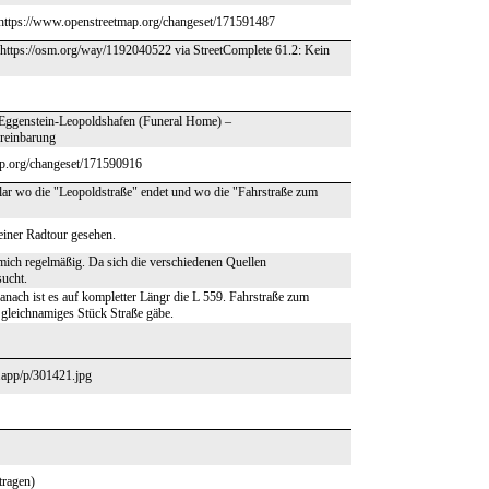
mit https://www.openstreetmap.org/changeset/171591487
– https://osm.org/way/1192040522 via StreetComplete 61.2: Kein
n Eggenstein-Leopoldshafen (Funeral Home) –
ereinbarung
ap.org/changeset/171590916
klar wo die "Leopoldstraße" endet und wo die "Fahrstraße zum
einer Radtour gesehen.
 mich regelmäßig. Da sich die verschiedenen Quellen
sucht.
nach ist es auf kompletter Längr die L 559. Fahrstraße zum
 gleichnamiges Stück Straße gäbe.
e.app/p/301421.jpg
tragen)