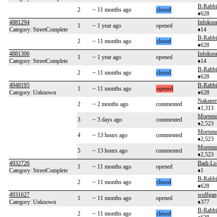
B-Rabbi
2
~ 11 months ago
closed
♦628
4881294
Infokoor
1
~ 1 year ago
opened
Category: StreetComplete
♦14
B-Rabbi
2
~ 11 months ago
closed
♦628
4881306
Infokoor
1
~ 1 year ago
opened
Category: StreetComplete
♦14
B-Rabbi
2
~ 11 months ago
closed
♦628
4948195
B-Rabbi
1
~ 11 months ago
opened
Category: Unknown
♦628
Nakaner
2
~ 2 months ago
commented
♦1,313
Moepm
3
~ 3 days ago
commented
♦2,523
Moepm
4
~ 13 hours ago
commented
♦2,523
Moepm
5
~ 13 hours ago
commented
♦2,523
4932726
Badi-Lo
1
~ 11 months ago
opened
Category: StreetComplete
♦1
B-Rabbi
2
~ 11 months ago
closed
♦628
4931627
wolfgan
1
~ 11 months ago
opened
Category: Unknown
♦377
B-Rabbi
2
~ 11 months ago
closed