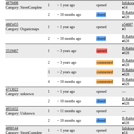
4879498
Infokoor
1
~ 1 year ago
opened
Category: StreetComplete
♦14
B-Rabbi
2
~ 10 months ago
closed
♦628
4885455
p54687
1
~ 1 year ago
opened
Category: Organicmaps
♦3
B-Rabbi
2
~ 10 months ago
closed
♦628
B-Rabbi
3519467
1
~ 3 years ago
opened
♦628
B-Rabbi
2
~ 3 years ago
commented
♦628
B-Rabbi
3
~ 2 years ago
commented
♦628
B-Rabbi
4
~ 10 months ago
commented
♦628
4713022
1
~ 1 year ago
opened
---
Category: unknown
B-Rabbi
2
~ 10 months ago
closed
♦628
4951632
1
~ 11 months ago
opened
---
Category: Unknown
B-Rabbi
2
~ 10 months ago
closed
♦628
4890144
Infokoor
1
~ 1 year ago
opened
Category: StreetComplete
♦14