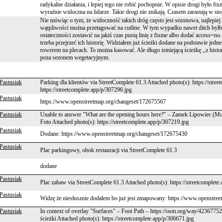
radykalne działania, i lepiej tego nie robić pochopnie. W opisie drogi było fix
wyraźnie widoczna na lidarze. Takie drogi nie znikają. Czasem zarastają w st
Nie mówiąc o tym, że widoczność takich dróg często jest sezonowa, najlepiej w
wątpliwości można przetagować na cutline. W tym wypadku nawet ditch byłby
ostateczności zostawić na jakiś czas pustą linię z fixme albo dodać access=n
trzeba przejrzeć ich historię. Widziałem już ścieżki dodane na podstawie jednego
rowerem na plecach. To można kasować. Ale długo istniejącą ścieżkę ,,z histori
poza sezonem wegetacyjnym.
Pastusiak
Parking dla klientów via StreetComplete 61.3 Attached photo(s): https://stre
https://streetcomplete.app/p/307296.jpg
Pastusiak
https://www.openstreetmap.org/changeset/172675567
Pastusiak
Unable to answer "What are the opening hours here?" – Zamek Lipowiec (Mu
Foto Attached photo(s): https://streetcomplete.app/p/307219.jpg
Pastusiak
Dodane: https://www.openstreetmap.org/changeset/172675430
Pastusiak
Plac parkingowy, obok restauracji via StreetComplete 61.3
dodane
Pastusiak
Plac zabaw via StreetComplete 61.3 Attached photo(s): https://streetcomplete
Pastusiak
Widzę że niesłusznie dodałem bo już jest zmapowany: https://www.openst
Pastusiak
In context of overlay "Surfaces" – Foot Path – https://osm.org/way/4236775
ścieżki Attached photo(s): https://streetcomplete.app/p/306671.jpg