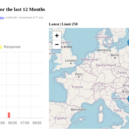
or the last 12 Months
view
worldwide | Autoreload
4:56
min
Latest | Limit 250
+
−