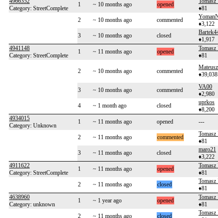
4966352
Tomasz 
1
~ 10 months ago
opened
Category: StreetComplete
♦81
Yoman
2
~ 10 months ago
commented
♦3,122
Bartek4
3
~ 10 months ago
closed
♦1,917
4941148
Tomasz 
1
~ 11 months ago
opened
Category: StreetComplete
♦81
Mateusz
2
~ 10 months ago
commented
♦39,038
VA00
3
~ 10 months ago
commented
♦2,980
uprkos
4
~ 1 month ago
closed
♦8,200
4934015
1
~ 11 months ago
opened
---
Category: Unknown
Tomasz 
2
~ 11 months ago
commented
♦81
maro21
3
~ 11 months ago
closed
♦3,222
4911622
Tomasz 
1
~ 11 months ago
opened
Category: StreetComplete
♦81
Tomasz 
2
~ 11 months ago
closed
♦81
4638960
Tomasz 
1
~ 1 year ago
opened
Category: unknown
♦81
Tomasz 
2
~ 11 months ago
closed