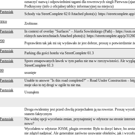
oznaczyć nazwą i odpowiednimi tagami dla rowerowych singli Pierwsza (zja
Podkręcony (info z oficjalnej tablicy informacyjnej na miejscu)
Pastusiak
Schody via StreetComplete 62.0 Attached photo(s): https://streetcomplete.ap
trico
Zrobione.
Pastusiak
In context of overlay "Surfaces" – Józefa Sowińskiego (Path) – https://osm
różnych nawierzchniach Attached photo(s): https://streetcomplete.app/p/3126
200
Poprawiłem tak jak mi się wydawało że jest dobrze, proszę o potwierdzenie że
Pastusiak
Parking dla gości hotelu via StreetComplete 61.3
Pastusiak
Sporo zmapowanych ławek w tym parku nie ma w rzeczywistości. Ale wygląd
StreetComplete 61.3
000
usunięte
Pastusiak
Unable to answer "Is this road completed?" – Road Under Construction – htt
moje oko to tej drogi w ogóle tu nie ma.
Pastusiak
Usunąłem
Droga ewidentny jest przed chwilą przejechałem ją na rowerze. Proszę wycofa
stanem faktycznym
Pastusiak
Nie widzę opcji wycofania zmian, przynajmniej w edytorze na stronie interne
nowo?
Wycofałem w edytorze JOSM, plugin revereter. Było to dosyć łatwe, bo zestaw
nie zdążył nadpisać. Ale generalnie zarówno usuwanie obiektów, jak i wycof