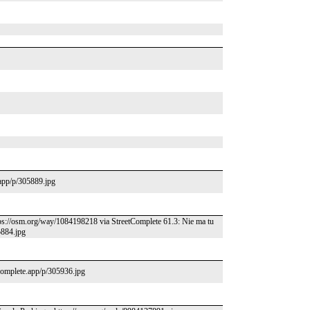
.app/p/305889.jpg
tps://osm.org/way/1084198218 via StreetComplete 61.3: Nie ma tu
5884.jpg
tcomplete.app/p/305936.jpg