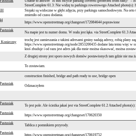
Pastusiak
Unable to answer "Is this bicycle parking covered (protected from rain)?" – 
StreetComplete 61.3: Nie widzę tu parkingu rowerowego Attached photo(s): ht
NH
Stojaki są widoczne w głębi zdjęcia, przy parkingu samochodowym. Na orto te
zmieniło od czasu dodania.
44
https://www.openstreetmap.org/changeset/172084644 poprawione
Pastusiak
Na mapie jest tu numer domu. W realu jest łąka. via StreetComplete 61.3 Atta
trochę jest zamieszania z takimi adresami gminy nadają adresy, robią plany z
 Konieczny
https://www.openstreetmap.org/node/2853200435 dodane lata temu więc w sum
ktoś zbuduje i od razu jest adres jak dla mnie można skasować, można zostaw
Z drugiej strony jest sporo nowych domów postawionych tam gdzie nie ma żad
To zostawiam.
construction finished, bridge and path ready to use, bridge open
Pastusiak
Odznaczyłem
Pastusiak
To jest pole. Ale ścieżka jakaś jest via StreetComplete 61.2 Attached photo(s)
Pastusiak
https://www.openstreetmap.org/changeset/170620350
Pastusiak
Tablica z pomnikiem przyrody.
Pastusiak
https://www.openstreetmap.org/changeset/170619752