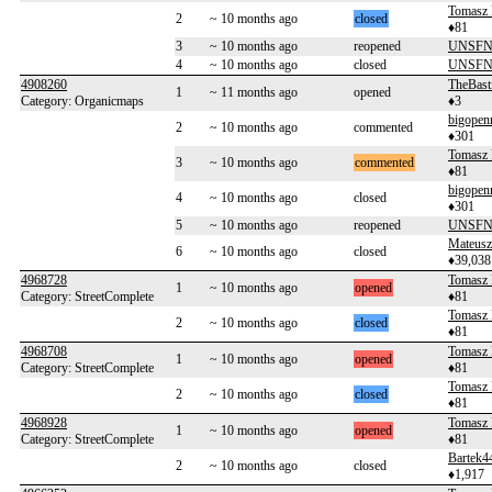
Tomasz 
2
~ 10 months ago
closed
♦81
3
~ 10 months ago
reopened
UNSF
4
~ 10 months ago
closed
UNSF
4908260
TheBast
1
~ 11 months ago
opened
Category: Organicmaps
♦3
bigopen
2
~ 10 months ago
commented
♦301
Tomasz 
3
~ 10 months ago
commented
♦81
bigopen
4
~ 10 months ago
closed
♦301
5
~ 10 months ago
reopened
UNSF
Mateusz
6
~ 10 months ago
closed
♦39,038
4968728
Tomasz 
1
~ 10 months ago
opened
Category: StreetComplete
♦81
Tomasz 
2
~ 10 months ago
closed
♦81
4968708
Tomasz 
1
~ 10 months ago
opened
Category: StreetComplete
♦81
Tomasz 
2
~ 10 months ago
closed
♦81
4968928
Tomasz 
1
~ 10 months ago
opened
Category: StreetComplete
♦81
Bartek4
2
~ 10 months ago
closed
♦1,917