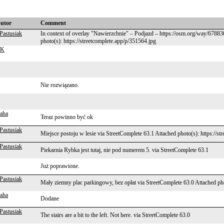
butor
Comment
Pastusiak
In context of overlay "Nawierzchnie" – Podjazd – https://osm.org/way/6788304
photo(s): https://streetcomplete.app/p/351564.jpg
RK
Nie rozwiązano.
aha
Teraz powinno być ok
Pastusiak
Miejsce postoju w lesie via StreetComplete 63.1 Attached photo(s): https://st
Pastusiak
Piekarnia Rybka jest tutaj, nie pod numerem 5. via StreetComplete 63.1
Już poprawione.
Pastusiak
Mały ziemny plac parkingowy, bez opłat via StreetComplete 63.0 Attached pho
aha
Dodane
Pastusiak
The stairs are a bit to the left. Not here. via StreetComplete 63.0