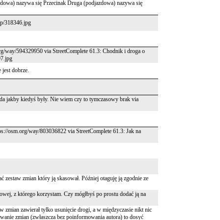
zdowa) nazywa się Przecinak Druga (podjazdowa) nazywa się
p/p/318346.jpg
.org/way/594329950 via StreetComplete 61.3: Chodnik i droga o
07.jpg
 jest dobrze.
a jakby kiedyś były. Nie wiem czy to tymczasowy brak via
ps://osm.org/way/803036822 via StreetComplete 61.3: Jak na
ć zestaw zmian który ją skasował. Później otaguję ją zgodnie ze
towej, z którego korzystam. Czy mógłbyś po prostu dodać ją na
 zmian zawierał tylko usunięcie drogi, a w międzyczasie nikt nic
ywanie zmian (zwłaszcza bez poinformowania autora) to dosyć