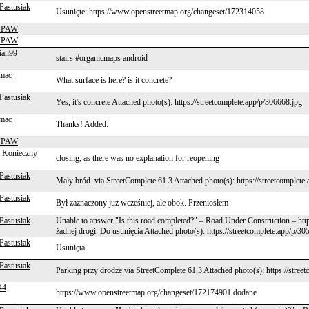
Pastusiak
Usunięte: https://www.openstreetmap.org/changeset/172314058
NPAW
NPAW
ian99
stairs #organicmaps android
mac
What surface is here? is it concrete?
Pastusiak
Yes, it's concrete Attached photo(s): https://streetcomplete.app/p/306668.jpg
mac
Thanks! Added.
NPAW
 Konieczny
closing, as there was no explanation for reopening
Pastusiak
Mały bród. via StreetComplete 61.3 Attached photo(s): https://streetcomplete
Pastusiak
Był zaznaczony już wcześniej, ale obok. Przeniosłem
Pastusiak
Unable to answer "Is this road completed?" – Road Under Construction – ht
żadnej drogi. Do usunięcia Attached photo(s): https://streetcomplete.app/p/30
Pastusiak
Usunięta
Pastusiak
Parking przy drodze via StreetComplete 61.3 Attached photo(s): https://stree
44
https://www.openstreetmap.org/changeset/172174901 dodane