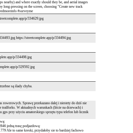
teps nearby) and where exactly should they be, and aerial images
 (by long-pressing on the screen, choosing "Create new track
 #needmoreinfo #surveyme
streetcomplete.app/p/334629.jpg
/334493.jpg https://streetcomplete.app/p/334494.jpg
mplete.app/p/334498.jpg
complete.app/p/329592.jpg
otrzebne są ślady chyba.
as rowerowych. Sprawę przekazano dalej i niestety do dziś nie
 trailforks. W aktualnych warunkach (liście na drzewach) i
gps przy użyciu amatorskiego sprzętu typu telefon lub licznik
ową:
46 jedną trasę podjazdową:
 Ale to same kreski, przydałoby sie to bardziej fachowo