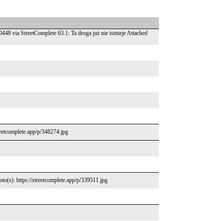
48 via StreetComplete 63.1: Ta droga już nie istnieje Attached
reetcomplete.app/p/348274.jpg
to(s): https://streetcomplete.app/p/339511.jpg