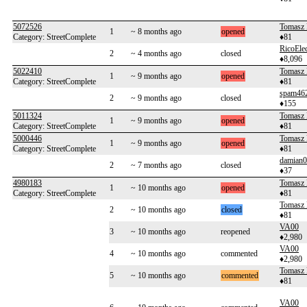
5072526
Tomasz 
1
~ 8 months ago
opened
Category: StreetComplete
♦81
RicoElec
2
~ 4 months ago
closed
♦8,096
5022410
Tomasz 
1
~ 9 months ago
opened
Category: StreetComplete
♦81
spam46
2
~ 9 months ago
closed
♦155
5011324
Tomasz 
1
~ 9 months ago
opened
Category: StreetComplete
♦81
5000446
Tomasz 
1
~ 9 months ago
opened
Category: StreetComplete
♦81
damian
2
~ 7 months ago
closed
♦37
4980183
Tomasz 
1
~ 10 months ago
opened
Category: StreetComplete
♦81
Tomasz 
2
~ 10 months ago
closed
♦81
VA00
3
~ 10 months ago
reopened
♦2,980
VA00
4
~ 10 months ago
commented
♦2,980
Tomasz 
5
~ 10 months ago
commented
♦81
VA00