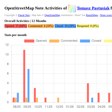
OpenStreetMap Note Activities of
Tomasz Pastusiak
f
Copyright ©
Pascal Neis
| Map data ©
OpenStreetMap
contributors | More? See
ResultMaps
|
Notes over
Overall Activities | 12 Months
Opened: 25 (64%)
Commented: 4 (10%)
Closed: 10 (26%)
Reopened: 0 (0%)
Stats per month