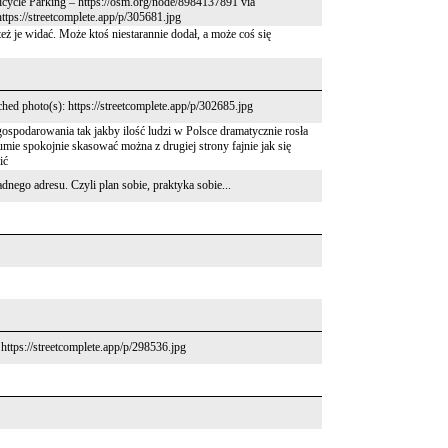
Bicycle Parking – https://osm.org/node/8984137891 via
tps://streetcomplete.app/p/305681.jpg
ż je widać. Może ktoś niestarannie dodał, a może coś się
ched photo(s): https://streetcomplete.app/p/302685.jpg
agospodarowania tak jakby ilość ludzi w Polsce dramatycznie rosła
ie spokojnie skasować można z drugiej strony fajnie jak się
ić
nego adresu. Czyli plan sobie, praktyka sobie...
: https://streetcomplete.app/p/298536.jpg