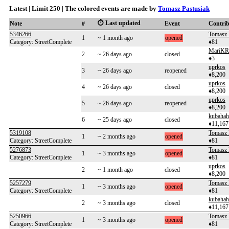
Latest | Limit 250 | The colored events are made by
Tomasz Pastusiak
⏱️ Last updated
Note
#
Event
Contri
5346266
Tomasz 
1
~ 1 month ago
opened
Category: StreetComplete
♦81
MariK
2
~ 26 days ago
closed
♦3
uprkos
3
~ 26 days ago
reopened
♦8,200
uprkos
4
~ 26 days ago
closed
♦8,200
uprkos
5
~ 26 days ago
reopened
♦8,200
kubahah
6
~ 25 days ago
closed
♦11,167
5319108
Tomasz 
1
~ 2 months ago
opened
Category: StreetComplete
♦81
5276873
Tomasz 
1
~ 3 months ago
opened
Category: StreetComplete
♦81
uprkos
2
~ 1 month ago
closed
♦8,200
5257279
Tomasz 
1
~ 3 months ago
opened
Category: StreetComplete
♦81
kubahah
2
~ 3 months ago
closed
♦11,167
5250966
Tomasz 
1
~ 3 months ago
opened
Category: StreetComplete
♦81