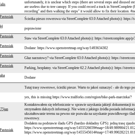
unfortunately, it is unclear which steps (there are several steps and disused s
alis
are useless due to tree canopy. If you could record a track in StreetComplete
recording" and then walking the steps" it would allow to fix their location.
Pastusiak
Ścieżka pieszo rowerowa via StreetComplete 63.0 Attached photo(s): https://
44
poprawione
Pastusiak
Staw via StreetComplete 63.0 Attached photo(s): https://streetcomplete.app/p
Pastusiak
Dodane: https://www.openstreetmap.org/way/1493634302
Pastusiak
Głaz narzutowy? via StreetComplete 63.0 Attached photo(s): https://streetco
Pastusiak
Parking, bezpłatny. via StreetComplete 62.2 Attached photo(s): https://street
aha
Dodane
Tutaj trasy rowerowe, ścieżki piesze. Warto to jakoś oznaczyć - ale do tego p
yes, this is missing https://www.trailforks.com/region/bike-park-marcinka/?
Kontaktowałem się telefonicznie w sprawie uzyskania jakiejś dokumentacji tr
z75jan
otrzymałem dalszych informacji. Nie wiem z jakiego źródła posiada informacje
ukształtowanie terenu na pewno nie pozwala na uzyskanie prawidłowego śladu 
rowerowy.
Dodałem na podstawie śladu GPS (bardzo dokładny GPS): jedną trasę zjazd
https://www.openstreetmap.org/way/1455526659#map=18/49.989904/21.0128
Pastusiak
https://www.openstreetmap.org/way/1455545614#map=17/49.990282/21.011779