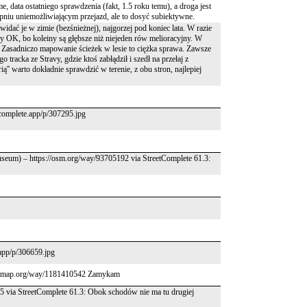
me, data ostatniego sprawdzenia (fakt, 1.5 roku temu), a droga jest
opniu uniemożliwiającym przejazd, ale to dosyć subiektywne.
idać je w zimie (bezśnieżnej), najgorzej pod koniec lata. W razie
 OK, bo koleiny są głębsze niż niejeden rów melioracyjny. W
o. Zasadniczo mapowanie ścieżek w lesie to ciężka sprawa. Zawsze
 tracka ze Stravy, gdzie ktoś zabłądził i szedł na przełaj z
ą'' warto dokładnie sprawdzić w terenie, z obu stron, najlepiej
etcomplete.app/p/307295.jpg
seum) – https://osm.org/way/93705192 via StreetComplete 61.3:
.app/p/306659.jpg
reetmap.org/way/1181410542 Zamykam
25 via StreetComplete 61.3: Obok schodów nie ma tu drugiej