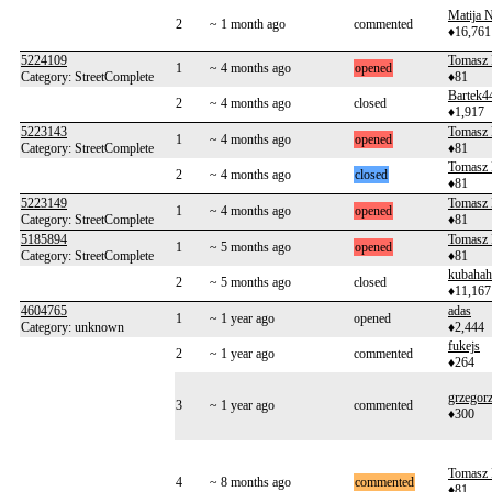
Matija N
2
~ 1 month ago
commented
♦16,761
5224109
Tomasz 
1
~ 4 months ago
opened
Category: StreetComplete
♦81
Bartek4
2
~ 4 months ago
closed
♦1,917
5223143
Tomasz 
1
~ 4 months ago
opened
Category: StreetComplete
♦81
Tomasz 
2
~ 4 months ago
closed
♦81
5223149
Tomasz 
1
~ 4 months ago
opened
Category: StreetComplete
♦81
5185894
Tomasz 
1
~ 5 months ago
opened
Category: StreetComplete
♦81
kubahah
2
~ 5 months ago
closed
♦11,167
4604765
adas
1
~ 1 year ago
opened
Category: unknown
♦2,444
fukejs
2
~ 1 year ago
commented
♦264
grzegor
3
~ 1 year ago
commented
♦300
Tomasz 
4
~ 8 months ago
commented
♦81