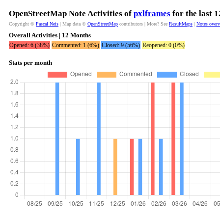
OpenStreetMap Note Activities of
pxlframes
for the last 
Copyright ©
Pascal Neis
| Map data ©
OpenStreetMap
contributors | More? See
ResultMaps
|
Notes over
Overall Activities | 12 Months
Opened: 6 (38%)
Commented: 1 (6%)
Closed: 9 (56%)
Reopened: 0 (0%)
Stats per month