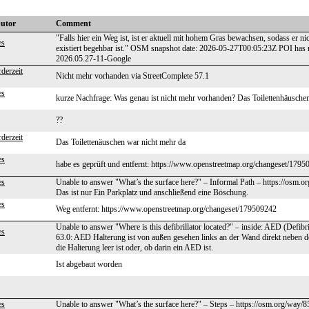
butor
Comment
"Falls hier ein Weg ist, ist er aktuell mit hohem Gras bewachsen, sodass er n
es
existiert begehbar ist." OSM snapshot date: 2026-05-27T00:05:23Z POI has
2026.05.27-11-Google
derzeit
Nicht mehr vorhanden via StreetComplete 57.1
es
kurze Nachfrage: Was genau ist nicht mehr vorhanden? Das Toilettenhäusche
??
derzeit
Das Toilettenäuschen war nicht mehr da
es
habe es geprüft und entfernt: https://www.openstreetmap.org/changeset/179
es
Unable to answer "What’s the surface here?" – Informal Path – https://osm.o
Das ist nur Ein Parkplatz und anschließend eine Böschung.
es
Weg entfernt: https://www.openstreetmap.org/changeset/179509242
Unable to answer "Where is this defibrillator located?" – inside: AED (Defib
es
63.0: AED Halterung ist von außen gesehen links an der Wand direkt neben d
die Halterung leer ist oder, ob darin ein AED ist.
Ist abgebaut worden
es
Unable to answer "What’s the surface here?" – Steps – https://osm.org/way/