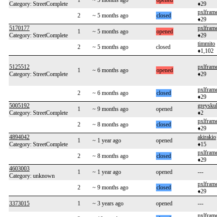
1
~ 5 months ago
opened
Category: StreetComplete
♦29
pxlfram
2
~ 5 months ago
closed
♦29
5170177
pxlfram
1
~ 5 months ago
opened
Category: StreetComplete
♦29
timmito
2
~ 5 months ago
closed
♦1,102
5125512
pxlfram
1
~ 6 months ago
opened
Category: StreetComplete
♦29
pxlfram
2
~ 6 months ago
closed
♦29
5005192
greysku
1
~ 9 months ago
opened
Category: StreetComplete
♦2
pxlfram
2
~ 8 months ago
closed
♦29
4894042
akirakio
1
~ 1 year ago
opened
Category: StreetComplete
♦15
pxlfram
2
~ 8 months ago
closed
♦29
4603003
1
~ 1 year ago
opened
---
Category: unknown
pxlfram
2
~ 9 months ago
closed
♦29
3373015
1
~ 3 years ago
opened
---
pxlfram