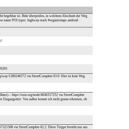
icht begehbar ist. Bitte überprüfen, in welchem Abschnitt der Weg
 no name POI types: highway-track #organicmaps android
n?
509293
rg/way/1280246572 via StreetComplete 63.0: Hier ist kein Weg.
rillator) – https://osm.org/node/4646317252 via StreetComplete
er Eingangstüre. Von außen konnte ich nicht genau erkennen, ob
857321508 via StreetComplete 62.2: Diese Treppe besteht nur aus