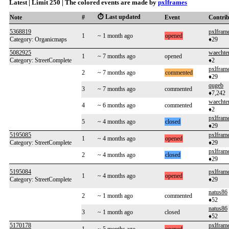
Latest | Limit 250 | The colored events are made by
pxlframes
⏱️ Last updated
Note
#
Event
Contri
5368819
pxlfram
1
~ 1 month ago
opened
Category: Organicmaps
♦29
5082925
waechter
1
~ 7 months ago
opened
Category: StreetComplete
♦2
pxlfram
2
~ 7 months ago
commented
♦29
qugeb
3
~ 7 months ago
commented
♦7,242
waechter
4
~ 6 months ago
commented
♦2
pxlfram
5
~ 4 months ago
closed
♦29
5195085
pxlfram
1
~ 4 months ago
opened
Category: StreetComplete
♦29
pxlfram
2
~ 4 months ago
closed
♦29
5195084
pxlfram
1
~ 4 months ago
opened
Category: StreetComplete
♦29
natus86
2
~ 1 month ago
commented
♦52
natus86
3
~ 1 month ago
closed
♦52
5170178
pxlfram