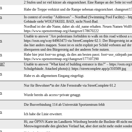
2 Stufen und ist viel kürzer als eingezeichnet. Eine Rampe an der Seite ist vo
es
Habe die Treppe verkürzt und die Rampe nebenan eingezeichnet. changeset/
es
In context of overlay "Addresses" – Nordbad (Swimming Pool Facility) – ht
Gebäude steht WOLFSKEEL BAD, nicht Nord-Bad.
Nordbad ist der alte Name, daher als old_name erhalten. Neuen Namen Wolff
https://www.openstreetmap.org/changeset/178670222
Unable to answer "Are pedestrians forbidden to walk on this road without a 
es
https://osm.org/way/44963473 via StreetComplete 62.1: Der Bürgersteig ist au
das hier anders mappen. Sonst ist es nicht explizit per Schild verboten auf d
überqueren und den Bürgersteig auf der anderen Seite nutzen.
es
Habe hier jetzt foot=no getagt, da dies am besten passt. foot=use_sidepath pass
https://www.openstreetmap.org/changeset/177107290
ll87
Unable to answer "What kind of building entrance is this?" – https://osm.or
Schulgebäude. Attached photo(s): https://streetcomplete.app/p/310509.jpg
es
Habe es als allgemeinen Eingang eingefügt.
Nur für Bewohner*in der Alte Fernstraße via StreetComplete 61.2
es
Wurde bereits als access=private getaggt.
Die Busverbindung 114 ab Universität Sportzentrum fehlt
es
Ich habe die Linie erweitert.
Hi, zur ÖPNV-Karte im Landkreis Würzburg besteht die Buslinie 48 nicht mehr!
Merowingerstraße den gleichen Verlauf hat, aber dort nicht mehr endet sonde
es