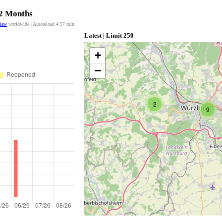
12 Months
view
worldwide | Autoreload
4:57
min
Latest | Limit 250
+
−
2
9