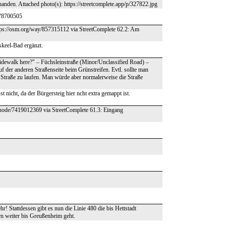
rhanden. Attached photo(s): https://streetcomplete.app/p/327822.jpg
178700505
tps://osm.org/way/857315112 via StreetComplete 62.2: Am
skeel-Bad ergänzt.
sidewalk here?" – Füchsleinstraße (Minor/Unclassified Road) –
f der anderen Straßenseite beim Grünstreifen. Evtl. sollte man
er Straße zu laufen. Man würde aber normalerweise die Straße
t nicht, da der Bürgersteig hier ncht extra gemappt ist.
g/node/7419012369 via StreetComplete 61.3: Eingang
 Stattdessen gibt es nun die Linie 480 die bis Hettstadt
rn weiter bis Greußenheim geht.